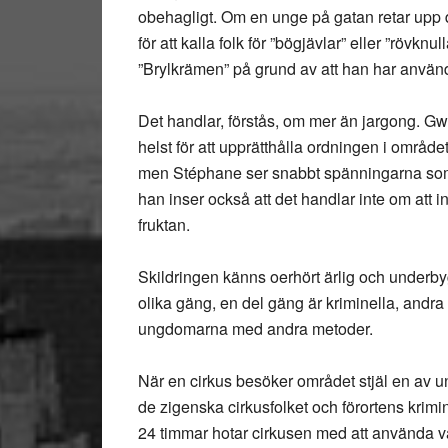
obehagligt. Om en unge på gatan retar upp 
för att kalla folk för ”bögjävlar” eller ”rövkn
”Brylkrämen” på grund av att han har använd h
Det handlar, förstås, om mer än jargong. G
helst för att upprätthålla ordningen i områd
men Stéphane ser snabbt spänningarna som 
han inser också att det handlar inte om att 
fruktan.
Skildringen känns oerhört ärlig och underbyg
olika gäng, en del gäng är kriminella, andr
ungdomarna med andra metoder.
När en cirkus besöker området stjäl en av u
de zigenska cirkusfolket och förortens krimi
24 timmar hotar cirkusen med att använda vå