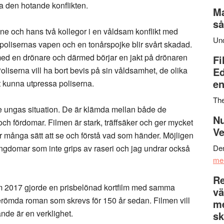
ja den hotande konflikten.
Ma
så
e och hans två kollegor i en våldsam konflikt med
Un
 polisernas vapen och en tonårspojke blir svårt skadad.
med en drönare och därmed börjar en jakt på drönaren
Fi
oliserna vill ha bort bevis på sin våldsamhet, de olika
Ed
en
tt kunna utpressa poliserna.
Th
de ungas situation. De är klämda mellan både de
Nu
 och fördomar. Filmen är stark, träffsäker och ger mycket
Ve
er många sätt att se och förstå vad som händer. Möjligen
ungdomar som inte grips av raseri och jag undrar också
Den
me
Re
om 2017 gjorde en prisbelönad kortfilm med samma
vä
erömda roman som skrevs för 150 år sedan. Filmen vill
m
nde är en verklighet.
sk