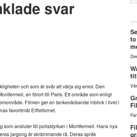
nklade svar
web
Se
to
me
Den
Wa
ti
Vär
kligheten och som är svår att värja sig emot. Den
ontfermeil, en förort till Paris. Ett område som enligt
Gr
lemområde. Filmen ger en tankeväckande inblick i livet i
Fi
nas favoritmål Eiffeltornet.
Far
g som ansluter till polisstyrkan i Montfermeil. Hans nya
Fi
gr
Deras jargong är skrämmande rå. Deras språk