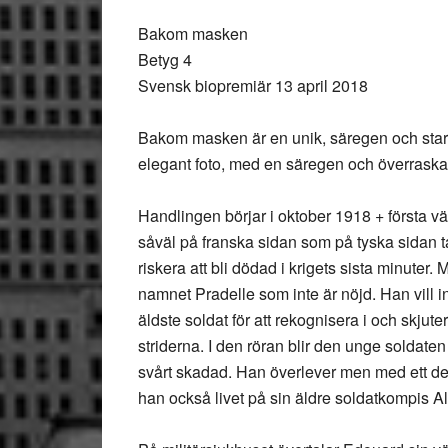
Bakom masken
Betyg 4
Svensk biopremiär 13 april 2018
Bakom masken är en unik, säregen och stark
elegant foto, med en säregen och överrask
Handlingen börjar i oktober 1918 + första vä
såväl på franska sidan som på tyska sidan tar
riskera att bli dödad i krigets sista minuter.
namnet Pradelle som inte är nöjd. Han vill i
äldste soldat för att rekognisera i och skjut
striderna. I den röran blir den unge soldat
svårt skadad. Han överlever men med ett def
han också livet på sin äldre soldatkompis Al