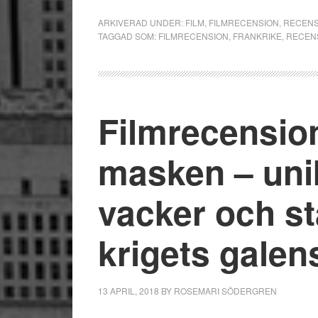
ARKIVERAD UNDER:
FILM
,
FILMRECENSION
,
RECENS
TAGGAD SOM:
FILMRECENSION
,
FRANKRIKE
,
RECEN
Filmrecensio
masken – uni
vacker och st
krigets gale
13 APRIL, 2018
BY
ROSEMARI SÖDERGREN