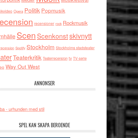
Politik
Popmusik
ikvideo
Opera
ecension
Rockmusik
recensioner
rock
Scen
skivnytt
Scenkonst
mhälle
Stockholm
Stockholms stadsteater
recension
Spotify
ater
Teaterkritik
tv
Teaterrecension
TV-serie
Way Out West
eo
ANNONSER
ba - urhunden med stil
SPEL KAN SKAPA BEROENDE