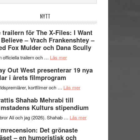
bplatsen
NYTT
 trailern för The X-Files: I Want
 Believe – Vrach Frankenshtey –
d Fox Mulder och Dana Scully
om
 officiella trailern och …
Läs mer
Se
y Out West presenterar 19 nya
trailern
tlar i årets filmprogram
för
The
om
ldspremiärer, kortfilmer och …
Läs mer
X-
Way
attis Shahab Mehrabi till
Files:
Out
lmstadens Kulturs stipendium
I
West
Want
presenterar
om
bror Ali och jag (2026). Shahab …
Läs mer
to
19
Grattis
lmrecension: Det grönaste
Believe
nya
Shahab
äset – en humoristisk och
–
titlar
Mehrabi