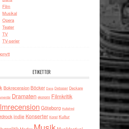
Film
Musikal
Opera
Teater
TV
TV-serier
pnytt
ETIKETTER
k
Böcker
Bokrecension
Deckare
Debaser
Dans
Dramaten
Filmkritik
umentär
ekonomi
ilmrecension
Göteborg
Hultsfred
indie
Konserter
rdrock
Kultur
Konst
Musik
turpolitik
Musikfestival
Medier