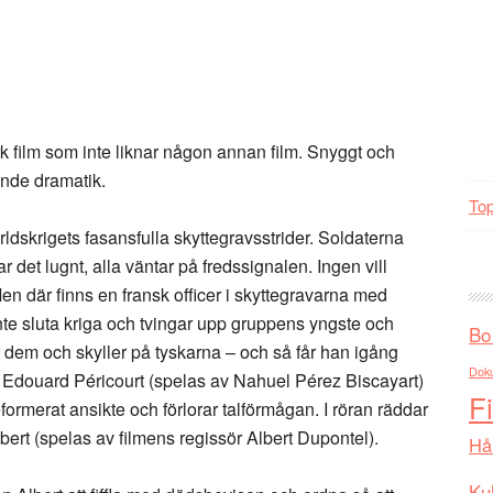
 film som inte liknar någon annan film. Snyggt och
ande dramatik.
Top
rldskrigets fasansfulla skyttegravsstrider. Soldaterna
 det lugnt, alla väntar på fredssignalen. Ingen vill
 Men där finns en fransk officer i skyttegravarna med
nte sluta kriga och tvingar upp gruppens yngste och
Bo
er dem och skyller på tyskarna – och så får han igång
Dok
en Edouard Péricourt (spelas av Nahuel Pérez Biscayart)
F
ormerat ansikte och förlorar talförmågan. I röran räddar
bert (spelas av filmens regissör Albert Dupontel).
Hå
Kul