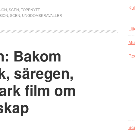
Kul
ION
,
SCEN
,
TOPPNYTT
SION
,
SCEN
,
UNGDOMSKRAVALLER
Lit
Mu
n: Bakom
Re
k, säregen,
ark film om
nskap
Sc