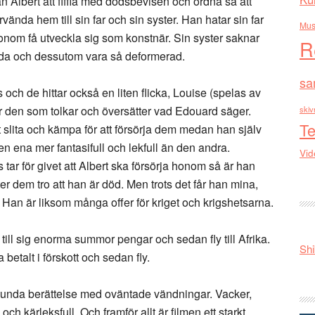
n Albert att fiffla med dödsbevisen och ordna så att
vända hem till sin far och sin syster. Han hatar sin far
Mus
honom få utveckla sig som konstnär. Sin syster saknar
R
nda och dessutom vara så deformerad.
sa
och de hittar också en liten flicka, Louise (spelas av
r den som tolkar och översätter vad Edouard säger.
skiv
Te
 slita och kämpa för att försörja dem medan han själv
en ena mer fantasifull och lekfull än den andra.
Vid
tar för givet att Albert ska försörja honom så är han
er dem tro att han är död. Men trots det får han mina,
. Han är liksom många offer för kriget och krigshetsarna.
ill sig enorma summor pengar och sedan fly till Afrika.
Shi
betalt i förskott och sedan fly.
rlunda berättelse med oväntade vändningar. Vacker,
 kärleksfull. Och framför allt är filmen ett starkt