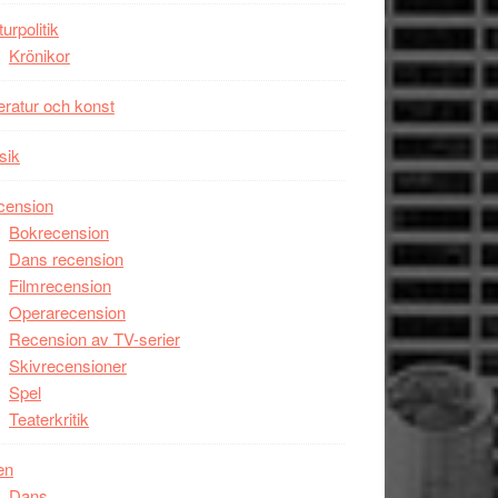
turpolitik
Krönikor
teratur och konst
sik
cension
Bokrecension
Dans recension
Filmrecension
Operarecension
Recension av TV-serier
Skivrecensioner
Spel
Teaterkritik
en
Dans