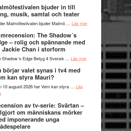
och
terräng
Lena
lmöfestivalen bjuder in till
ger
Endre,
ng, musik, samtal och teater
mycket
Hannes
att
om
Meidal
der Malmöfestivalen bjuder Malmö …
Läs mer
tänka
Malmöfestivalen
och
lmrecension: The Shadow´s
på
bjuder
Roland
ge – rolig och spännande med
in
Pöntinen
 Jackie Chan i storform
till
avslutar
om
sång,
Scensommar
e Shadow´s Edge Betyg 4 Svensk …
Läs mer
Filmrecension:
musik,
på
 börjar valet synas i tv4 med
The
samtal
Artipelag
m kan styra Mauri?
Shadow
och
´s
teater
 10 augusti 2026 har Vem kan styra …
Läs
om
Edge
r
Nu
–
cension av tv-serie: Svärtan –
börjar
rolig
lgjort om människans mörker
valet
och
ed imponerande unga
synas
spännande
ådespelare
i
med