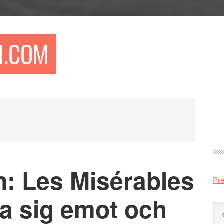
N.COM
Pr
si
n: Les Misérables
Pre
rja sig emot och
Sö
på