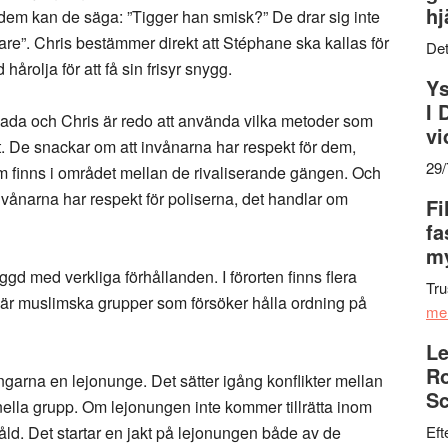
hj
dem kan de säga: ”Tigger han smisk?” De drar sig inte
ullare”. Chris bestämmer direkt att Stéphane ska kallas för
Det
årolja för att få sin frisyr snygg.
Ys
I 
wada och Chris är redo att använda vilka metoder som
vi
et. De snackar om att invånarna har respekt för dem,
29
finns i området mellan de rivaliserande gängen. Och
invånarna har respekt för poliserna, det handlar om
Fi
fa
my
gd med verkliga förhållanden. I förorten finns flera
Tru
a är muslimska grupper som försöker hålla ordning på
me
Le
Ro
ngarna en lejonunge. Det sätter igång konflikter mellan
Sc
nella grupp. Om lejonungen inte kommer tillrätta inom
ld. Det startar en jakt på lejonungen både av de
Eft