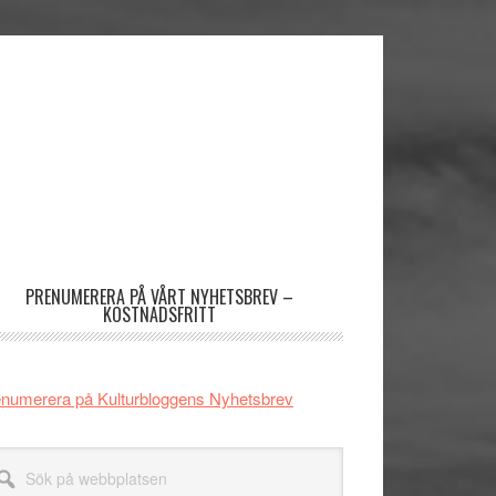
imärt
dofält
PRENUMERERA PÅ VÅRT NYHETSBREV –
KOSTNADSFRITT
numerera på Kulturbloggens Nyhetsbrev
k