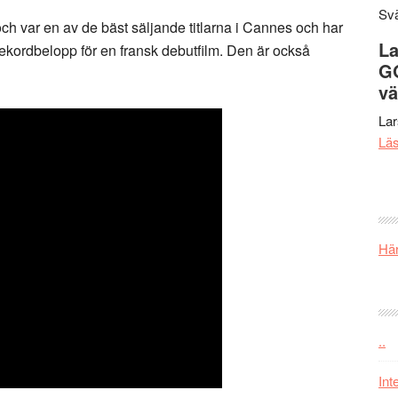
Svä
h var en av de bäst säljande titlarna i Cannes och har
La
ekordbelopp för en fransk debutfilm. Den är också
G
vä
La
Lä
Här
..
Int