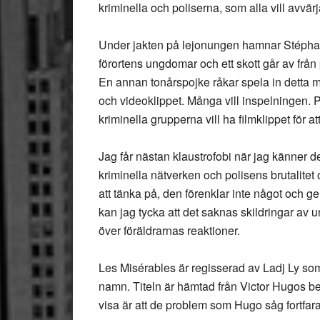
kriminella och poliserna, som alla vill avvär
Under jakten på lejonungen hamnar Stéphan
förortens ungdomar och ett skott går av från
En annan tonårspojke råkar spela in detta 
och videoklippet. Många vill inspelningen. P
kriminella grupperna vill ha filmklippet för a
Jag får nästan klaustrofobi när jag känner 
kriminella nätverken och polisens brutalitet
att tänka på, den förenklar inte något och g
kan jag tycka att det saknas skildringar av 
över föräldrarnas reaktioner.
Les Misérables är regisserad av Ladj Ly s
namn. Titeln är hämtad från Victor Hugos b
visa är att de problem som Hugo såg fortfara