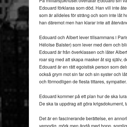
På militärsjukhuset övertalar Edouard sin vä
Edouard förklaras som död. Han vill inte åter
som är alldeles för sträng och som inte låt 
han däremot men han klarar inte att återvä
Edouard och Albert lever tillsammans i Paris 
Héloïse Balster) som lever med dem och bli
Edouard är från överklassen och låter Albert
roar sig med att skapa masker åt sig själv, d
Edouard är en rätt egoistisk person som dels 
också grym mot sin far och sin syster och låt
och förmodligen de flesta tittares, sympatier
Edouard kommer på ett plan hur de ska lura t
De ska ta uppdrag att göra krigsdokument, ta 
Det är en fascinerande berättelse, en anno
vemodig, mörk men ändå med hopp, sorglig och