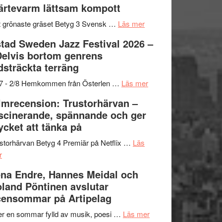
ärtevarm lättsam kompott
Vrach
i
till
Frankenshtey
årets
Filmstadens
om
 grönaste gräset Betyg 3 Svensk …
Läs mer
–
filmprogram
Kulturs
Filmrecension:
tad Sweden Jazz Festival 2026 –
med
stipendium
Det
Delvis bortom genrens
Fox
grönaste
dsträckta terräng
Mulder
gräset
och
–
om
/7 - 2/8 Hemkommen från Österlen …
Läs mer
Dana
en
Ystad
lmrecension: Trustorhärvan –
Scully
humoristisk
Sweden
scinerande, spännande och ger
och
Jazz
cket att tänka på
hjärtevarm
Festival
lättsam
2026
storhärvan Betyg 4 Premiär på Netflix …
Läs
om
kompott
–
r
Filmrecension:
I
na Endre, Hannes Meidal och
Trustorhärvan
Delvis
land Pöntinen avslutar
–
bortom
ensommar på Artipelag
fascinerande,
genrens
spännande
vidsträckta
om
er en sommar fylld av musik, poesi …
Läs mer