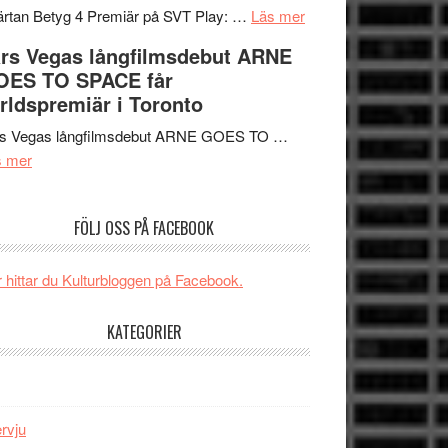
tv4
en
om
rtan Betyg 4 Premiär på SVT Play: …
Läs mer
med
Jackie
Recension
rs Vegas långfilmsdebut ARNE
Vem
Chan
av
OES TO SPACE får
kan
i
tv-
rldspremiär i Toronto
styra
storform
serie:
Mauri?
Svärtan
rs Vegas långfilmsdebut ARNE GOES TO …
om
–
s mer
Lars
välgjort
Vegas
om
FÖLJ OSS PÅ FACEBOOK
långfilmsdebut
människans
ARNE
mörker
GOES
med
 hittar du Kulturbloggen på Facebook.
TO
imponerande
SPACE
unga
KATEGORIER
får
skådespelare
världspremiär
i
Toronto
ervju