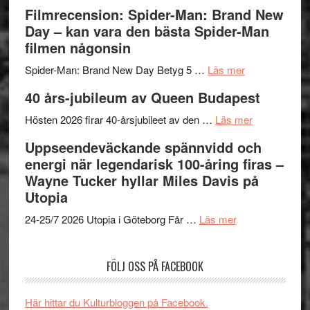
storform
–
Mauri?
Lars
Filmrecension: Spider-Man: Brand New
välgjort
Vegas
Day – kan vara den bästa Spider-Man
om
långfi
filmen någonsin
människans
ARNE
om
mörker
GOES
Spider-Man: Brand New Day Betyg 5 …
Läs mer
Filmrecension
med
TO
40 års-jubileum av Queen Budapest
Spider-
imponerande
SPAC
Man:
unga
om
får
Hösten 2026 firar 40-årsjubileet av den …
Läs mer
Brand
skådespelar
40
världs
Uppseendeväckande spännvidd och
New
års-
i
energi när legendarisk 100-åring firas –
Day
jubileum
Toront
Wayne Tucker hyllar Miles Davis på
–
av
Utopia
kan
Queen
om
vara
Budapest
24-25/7 2026 Utopia i Göteborg Får …
Läs mer
Uppseendeväck
den
spännvidd
bästa
FÖLJ OSS PÅ FACEBOOK
och
Spider-
energi
Man
när
filmen
Här hittar du Kulturbloggen på Facebook.