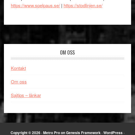
https://www.spelpaus.se/
|
https://stodlinjen.se/
Footer
OM OSS
Kontakt
Om oss
Sajtips – länkar
Copyright © 2026 ·
Metro Pro
on
Genesis Framework
·
WordPress
·