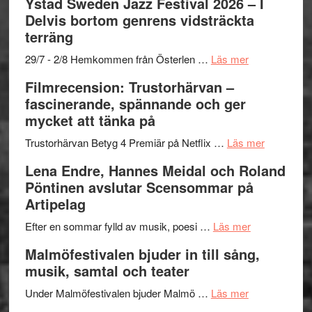
Ystad Sweden Jazz Festival 2026 – I
Det
Delvis bortom genrens vidsträckta
grönaste
terräng
gräset
–
om
29/7 - 2/8 Hemkommen från Österlen …
Läs mer
en
Ystad
Filmrecension: Trustorhärvan –
humoristisk
Sweden
fascinerande, spännande och ger
och
Jazz
mycket att tänka på
hjärtevarm
Festival
lättsam
2026
om
Trustorhärvan Betyg 4 Premiär på Netflix …
Läs mer
kompott
–
Filmrecens
Lena Endre, Hannes Meidal och Roland
I
Trustorhä
Pöntinen avslutar Scensommar på
Delvis
–
Artipelag
bortom
fascineran
genrens
om
spännand
Efter en sommar fylld av musik, poesi …
Läs mer
vidsträckta
Lena
och
Malmöfestivalen bjuder in till sång,
terräng
Endre,
ger
musik, samtal och teater
Hannes
mycket
om
Meidal
att
Under Malmöfestivalen bjuder Malmö …
Läs mer
Malmöfestiva
och
tänka