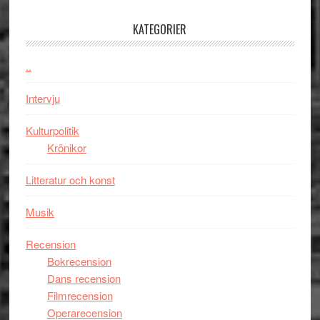
legendarisk
någonsin
100-
KATEGORIER
åring
firas
..
–
Wayne
Intervju
Tucker
hyllar
Kulturpolitik
Miles
Krönikor
Davis
Litteratur och konst
på
Utopia
Musik
Recension
Bokrecension
Dans recension
Filmrecension
Operarecension