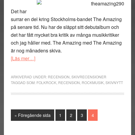
Det har
surrar en del kring Stockholms-bandet The Amazing
på senare tid. Nu har de släppt sitt debutalbum och
det har fått mycket bra kritik av många musikkritiker
och jag håller med. The Amazing med The Amazing
är nog månadens skiva.
om
[Läs mer…]
The
Amazing
ARKIVERAD UNDER:
RECENSION
,
SKIVRECENSIONER
med
TAGGAD SOM:
FOLKROCK
,
RECENSION
,
ROCKMUSIK
,
SKIVNYTT
The
Amazing
Go
Sida
Sida
Sida
Sida
«
Föregående sida
1
2
3
4
to