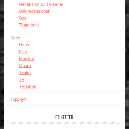
Recension av TV-serier
Skivrecensioner
Spel
Teaterkritik
Scen
Dans
Film
Musikal
Opera
Teater
TV
TV-serier
Toppnytt
ETIKETTER