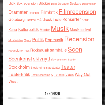
Bok
Böcker
Bokrecension
Deckare
Debaser
Dokumentär
Dans
Filmrecension
Dramaten
Filmkritik
ekonomi
indie
Konserter
Göteborg
Hårdrock
Konst
Hultsfred
Musik
Kulturpolitik
Musikfestival
Kultur
Medier
Recension
Politik
Popmusik
Musikvideo
Opera
Scen
samhälle
Rockmusik
recensioner
rock
skivnytt
Scenkonst
skivrecension
Spotify
Teater
Stockholm
Stockholms stadsteater
Teaterkritik
Way Out
tv
Video
Teaterrecension
TV-serie
West
ANNONSER