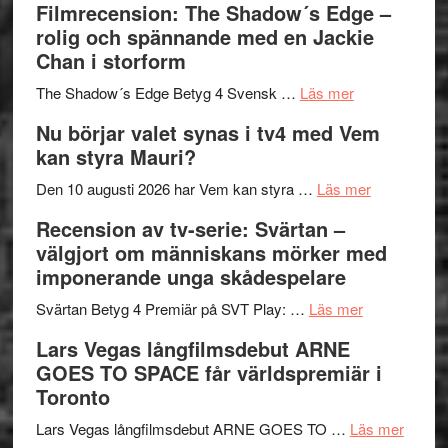
Filmrecension: The Shadow´s Edge –
bjuder
Roland
på
rolig och spännande med en Jackie
in
Pöntinen
Chan i storform
till
avslutar
om
sång,
Scensommar
The Shadow´s Edge Betyg 4 Svensk …
Läs mer
Filmrecension
musik,
på
Nu börjar valet synas i tv4 med Vem
The
samtal
Artipelag
kan styra Mauri?
Shadow
och
´s
teater
om
Den 10 augusti 2026 har Vem kan styra …
Läs mer
Edge
Nu
Recension av tv-serie: Svärtan –
–
börjar
välgjort om människans mörker med
rolig
valet
imponerande unga skådespelare
och
synas
spännande
om
i
Svärtan Betyg 4 Premiär på SVT Play: …
Läs mer
med
Recension
tv4
Lars Vegas långfilmsdebut ARNE
en
av
med
GOES TO SPACE får världspremiär i
Jackie
tv-
Vem
Toronto
Chan
serie:
kan
i
Svärtan
styra
om
Lars Vegas långfilmsdebut ARNE GOES TO …
Läs mer