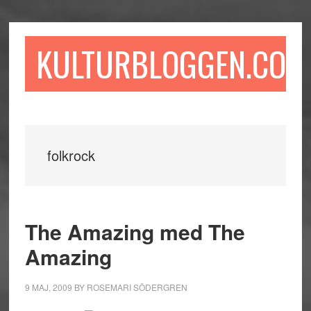
Hoppa
Hoppa
Hoppa
till
till
till
huvudinnehåll
det
sidfot
KULTURBLOGGEN.COM
primära
sidofältet
folkrock
The Amazing med The
Amazing
9 MAJ, 2009
BY
ROSEMARI SÖDERGREN