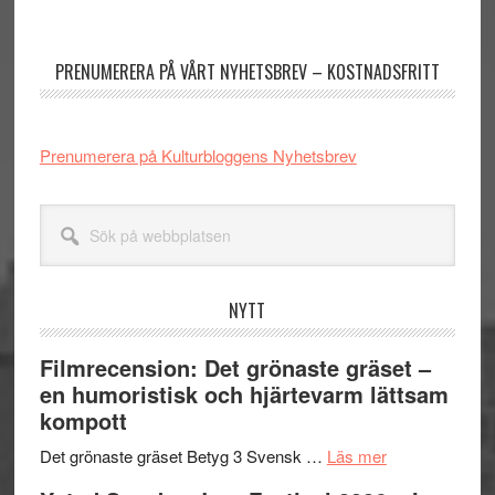
Primärt
sidofält
PRENUMERERA PÅ VÅRT NYHETSBREV – KOSTNADSFRITT
Prenumerera på Kulturbloggens Nyhetsbrev
Sök
på
webbplatsen
NYTT
Filmrecension: Det grönaste gräset –
en humoristisk och hjärtevarm lättsam
kompott
om
Det grönaste gräset Betyg 3 Svensk …
Läs mer
Filmrecension: