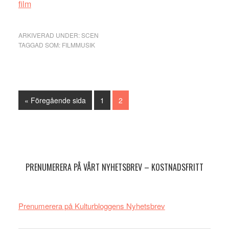
film
ARKIVERAD UNDER:
SCEN
TAGGAD SOM:
FILMMUSIK
Go
Sida
Sida
«
Föregående sida
1
2
to
Primärt
sidofält
PRENUMERERA PÅ VÅRT NYHETSBREV – KOSTNADSFRITT
Prenumerera på Kulturbloggens Nyhetsbrev