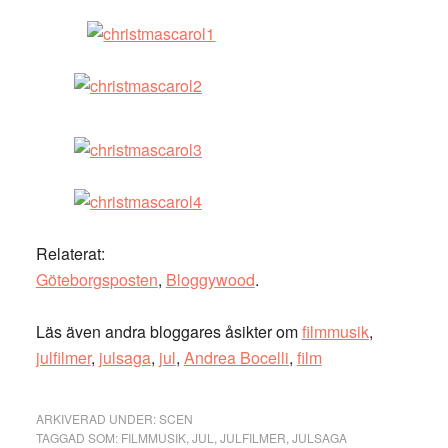
Relaterat:
Göteborgsposten
,
Bloggywood
.
Läs även andra bloggares åsikter om
filmmusik
,
julfilmer
,
julsaga
,
jul
,
Andrea Bocelli
,
film
ARKIVERAD UNDER:
SCEN
TAGGAD SOM:
FILMMUSIK
,
JUL
,
JULFILMER
,
JULSAGA