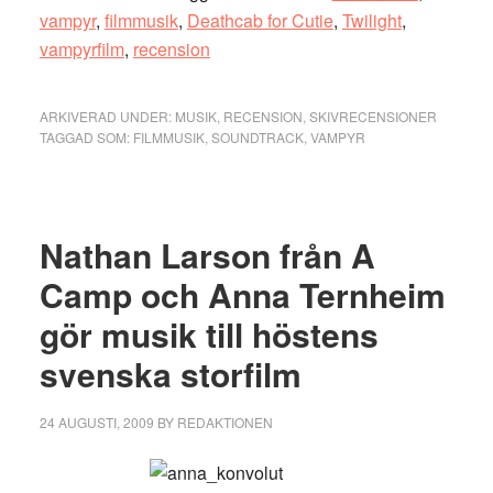
vampyr
,
filmmusik
,
Deathcab for Cutie
,
Twilight
,
vampyrfilm
,
recension
ARKIVERAD UNDER:
MUSIK
,
RECENSION
,
SKIVRECENSIONER
TAGGAD SOM:
FILMMUSIK
,
SOUNDTRACK
,
VAMPYR
Nathan Larson från A
Camp och Anna Ternheim
gör musik till höstens
svenska storfilm
24 AUGUSTI, 2009
BY
REDAKTIONEN