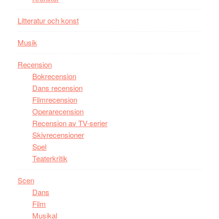
någonsin
Litteratur och konst
Musik
Recension
Bokrecension
Dans recension
Filmrecension
Operarecension
Recension av TV-serier
Skivrecensioner
Spel
Teaterkritik
Scen
Dans
Film
Musikal