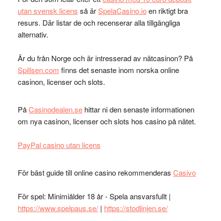
utan svensk licens
så är
SpelaCasino.io
en riktigt bra
resurs. Där listar de och recenserar alla tillgängliga
alternativ.
Är du från Norge och är intresserad av nätcasinon? På
Spillsen.com
finns det senaste inom norska online
casinon, licenser och slots.
På
Casinodealen.se
hittar ni den senaste informationen
om nya casinon, licenser och slots hos casino på nätet.
PayPal casino utan licens
För bäst guide till online casino rekommenderas
Casivo
För spel: Minimiålder 18 år - Spela ansvarsfullt |
https://www.spelpaus.se/
|
https://stodlinjen.se/