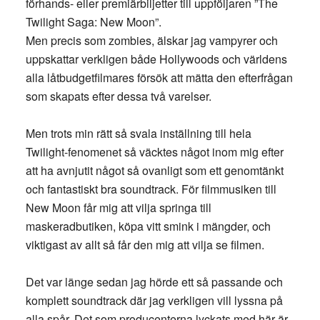
förhands- eller premiärbiljetter till uppföljaren ”The
Twilight Saga: New Moon”.
Men precis som zombies, älskar jag vampyrer och
uppskattar verkligen både Hollywoods och världens
alla låtbudgetfilmares försök att mätta den efterfrågan
som skapats efter dessa två varelser.
Men trots min rätt så svala inställning till hela
Twilight-fenomenet så väcktes något inom mig efter
att ha avnjutit något så ovanligt som ett genomtänkt
och fantastiskt bra soundtrack. För filmmusiken till
New Moon får mig att vilja springa till
maskeradbutiken, köpa vitt smink i mängder, och
viktigast av allt så får den mig att vilja se filmen.
Det var länge sedan jag hörde ett så passande och
komplett soundtrack där jag verkligen vill lyssna på
alla spår. Det som producenterna lyckats med här är