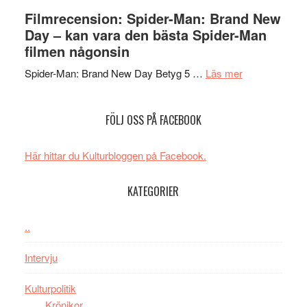
storform
–
Mauri?
Lars
Filmrecension: Spider-Man: Brand New
välgjort
Vegas
Day – kan vara den bästa Spider-Man
om
långfi
filmen någonsin
människans
ARNE
om
mörker
GOES
Spider-Man: Brand New Day Betyg 5 …
Läs mer
Filmrecension
med
TO
Spider-
imponerande
SPAC
FÖLJ OSS PÅ FACEBOOK
Man:
unga
får
Brand
skådespelar
världs
New
i
Här hittar du Kulturbloggen på Facebook.
Day
Toront
–
KATEGORIER
kan
vara
..
den
bästa
Intervju
Spider-
Man
Kulturpolitik
filmen
Krönikor