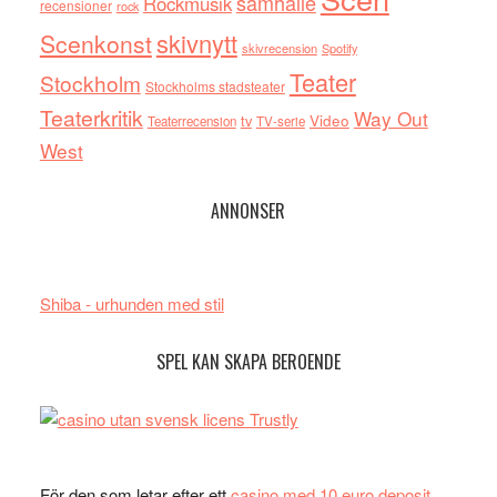
samhälle
Rockmusik
recensioner
rock
skivnytt
Scenkonst
skivrecension
Spotify
Teater
Stockholm
Stockholms stadsteater
Teaterkritik
Way Out
tv
Video
Teaterrecension
TV-serie
West
ANNONSER
Shiba - urhunden med stil
SPEL KAN SKAPA BEROENDE
För den som letar efter ett
casino med 10 euro deposit