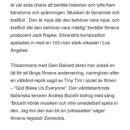
är vår sista chans att berätta historien och lyfta fram
känslorna och spänningen. Musiken är dynamisk och
kraftfull . Den är mjuk där den behöver vara mjuk, och
kraftfull där den behöver vara mäktig” berättar filmens
producent Jack Rapke. Silverstris komposition
spelades in med en 103-man stark orkester i Los
Angeles.
Tillsammans med Glen Ballard skrev han också en
låt för att fånga filmens andemening, namngiven efter
en välkänd replik sagd av Tiny Tim i slutet av filmen
– ”God Bless Us Everyone”. Den världsberömda
Italienska tenoren Andrea Bocelli bidrog med sång.
“Bocelli hörde musiken och ville omedelbart spela in
den. Jag tror den kan bli en julklassiker” säger
filmens regissör Zemeckis.