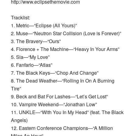
http://www.eclipsethemovie.com
Tracklist:
1. Metric—“Eclipse (All Yours)”
2. Muse—“Neutron Star Collision (Love is Forever)”
3. The Bravery—“Ours”
4. Florence + The Machine—“Heavy In Your Arms”
5. Sia—“My Love”
6. Fanfarlo—“Atlas”
7. The Black Keys—“Chop And Change”
8. The Dead Weather—“Rolling In On A Burning
Tire”
9. Beck and Bat For Lashes—“Let’s Get Lost”
10. Vampire Weekend—“Jonathan Low”
11. UNKLE—“With You In My Head” (feat. The Black
Angels)
12. Eastern Conference Champions—“A Million
Miles An Hour”