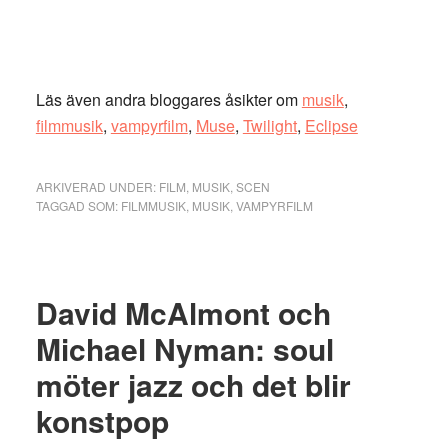
Läs även andra bloggares åsikter om
musik
,
filmmusik
,
vampyrfilm
,
Muse
,
Twilight
,
Eclipse
ARKIVERAD UNDER:
FILM
,
MUSIK
,
SCEN
TAGGAD SOM:
FILMMUSIK
,
MUSIK
,
VAMPYRFILM
David McAlmont och
Michael Nyman: soul
möter jazz och det blir
konstpop