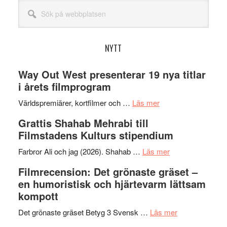
Sök
på
webbplatsen
NYTT
Way Out West presenterar 19 nya titlar
i årets filmprogram
om
Världspremiärer, kortfilmer och …
Läs mer
Way
Grattis Shahab Mehrabi till
Out
Filmstadens Kulturs stipendium
West
presenterar
om
Farbror Ali och jag (2026). Shahab …
Läs mer
19
Grattis
Filmrecension: Det grönaste gräset –
nya
Shahab
en humoristisk och hjärtevarm lättsam
titlar
Mehrabi
kompott
i
till
årets
Filmstadens
om
Det grönaste gräset Betyg 3 Svensk …
Läs mer
filmprogram
Kulturs
Filmrecension: