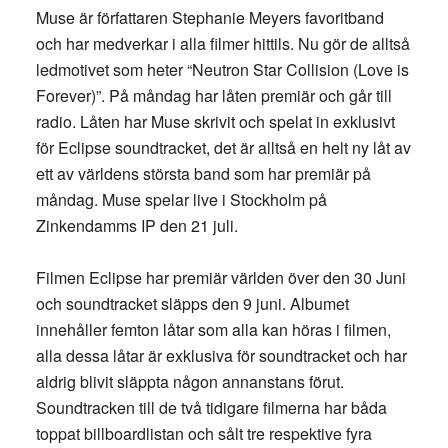
Muse är författaren Stephanie Meyers favoritband
och har medverkar i alla filmer hittils. Nu gör de alltså
ledmotivet som heter “Neutron Star Collision (Love is
Forever)”. På måndag har låten premiär och går till
radio. Låten har Muse skrivit och spelat in exklusivt
för Eclipse soundtracket, det är alltså en helt ny låt av
ett av världens största band som har premiär på
måndag. Muse spelar live i Stockholm på
Zinkendamms IP den 21 juli.
Filmen Eclipse har premiär världen över den 30 Juni
och soundtracket släpps den 9 juni. Albumet
innehåller femton låtar som alla kan höras i filmen,
alla dessa låtar är exklusiva för soundtracket och har
aldrig blivit släppta någon annanstans förut.
Soundtracken till de två tidigare filmerna har båda
toppat billboardlistan och sålt tre respektive fyra