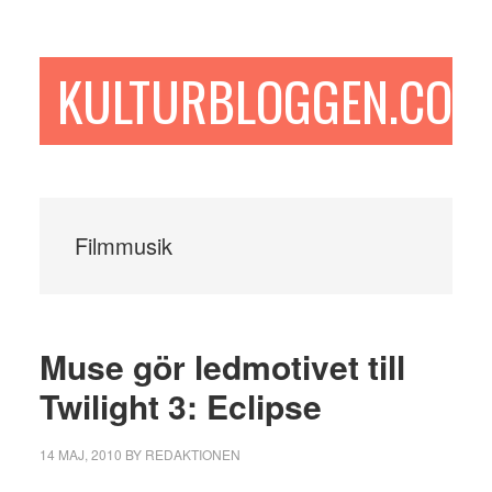
Hoppa
Hoppa
Hoppa
till
till
till
huvudinnehåll
det
sidfot
KULTURBLOGGEN.COM
primära
sidofältet
Filmmusik
Muse gör ledmotivet till
Twilight 3: Eclipse
14 MAJ, 2010
BY
REDAKTIONEN