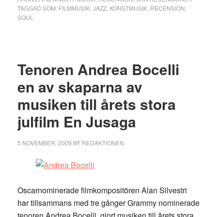
TAGGAD SOM:
FILMMUSIK
,
JAZZ
,
KONSTMUSIK
,
RECENSION
,
SOUL
Tenoren Andrea Bocelli
en av skaparna av
musiken till årets stora
julfilm En Jusaga
5 NOVEMBER, 2009
BY
REDAKTIONEN
Oscarnominerade filmkompositören Alan Silvestri
har tillsammans med tre gånger Grammy nominerade
tenoren Andrea Bocelli, gjort musiken till årets stora