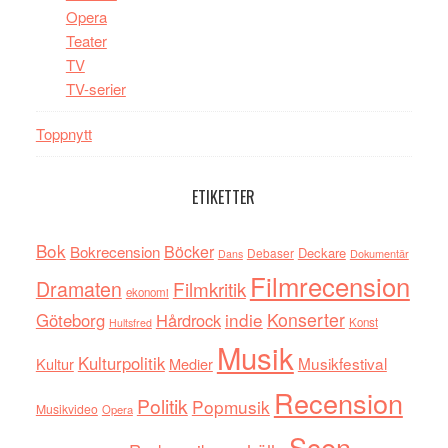
Opera
Teater
TV
TV-serier
Toppnytt
ETIKETTER
Bok
Böcker
Bokrecension
Deckare
Debaser
Dokumentär
Dans
Filmrecension
Dramaten
Filmkritik
ekonomi
indie
Konserter
Göteborg
Hårdrock
Konst
Hultsfred
Musik
Kulturpolitik
Musikfestival
Kultur
Medier
Recension
Politik
Popmusik
Musikvideo
Opera
Scen