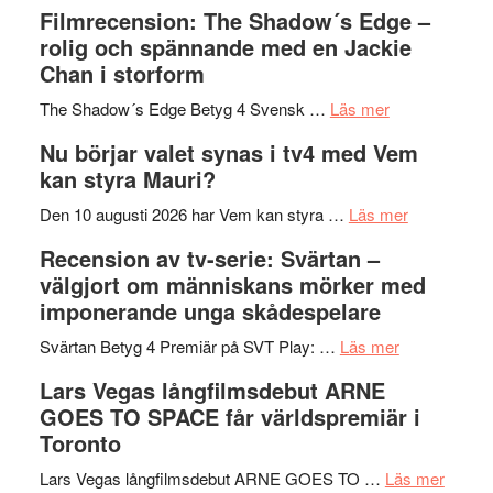
Malmöfestiva
och
tänka
Filmrecension: The Shadow´s Edge –
bjuder
Roland
på
rolig och spännande med en Jackie
in
Pöntinen
Chan i storform
till
avslutar
om
sång,
Scensommar
The Shadow´s Edge Betyg 4 Svensk …
Läs mer
Filmrecension
musik,
på
Nu börjar valet synas i tv4 med Vem
The
samtal
Artipelag
kan styra Mauri?
Shadow
och
´s
teater
om
Den 10 augusti 2026 har Vem kan styra …
Läs mer
Edge
Nu
Recension av tv-serie: Svärtan –
–
börjar
välgjort om människans mörker med
rolig
valet
imponerande unga skådespelare
och
synas
spännande
om
i
Svärtan Betyg 4 Premiär på SVT Play: …
Läs mer
med
Recension
tv4
Lars Vegas långfilmsdebut ARNE
en
av
med
GOES TO SPACE får världspremiär i
Jackie
tv-
Vem
Toronto
Chan
serie:
kan
i
Svärtan
styra
om
Lars Vegas långfilmsdebut ARNE GOES TO …
Läs mer