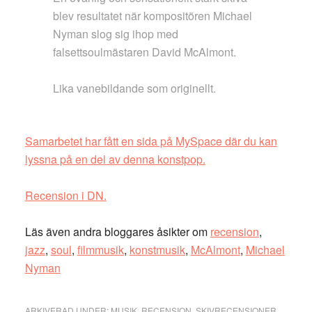
blev resultatet när kompositören Michael
Nyman slog sig ihop med
falsettsoulmästaren David McAlmont.
Lika vanebildande som originellt.
Samarbetet har fått en sida på MySpace där du kan
lyssna på en del av denna konstpop.
Recension i DN.
Läs även andra bloggares åsikter om
recension
,
jazz
,
soul
,
filmmusik
,
konstmusik
,
McAlmont
,
Michael
Nyman
ARKIVERAD UNDER:
MUSIK
,
RECENSION
,
SKIVRECENSIONER