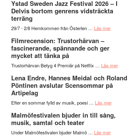
Ystad Sweden Jazz Festival 2026 – I
stipendium
Det
Delvis bortom genrens vidsträckta
grönaste
terräng
gräset
–
om
29/7 - 2/8 Hemkommen från Österlen …
Läs mer
en
Ystad
Filmrecension: Trustorhärvan –
humoristisk
Sweden
fascinerande, spännande och ger
och
Jazz
mycket att tänka på
hjärtevarm
Festival
lättsam
2026
om
Trustorhärvan Betyg 4 Premiär på Netflix …
Läs mer
kompott
–
Filmrecens
Lena Endre, Hannes Meidal och Roland
I
Trustorhä
Pöntinen avslutar Scensommar på
Delvis
–
Artipelag
bortom
fascineran
genrens
om
spännand
Efter en sommar fylld av musik, poesi …
Läs mer
vidsträckta
Lena
och
Malmöfestivalen bjuder in till sång,
terräng
Endre,
ger
musik, samtal och teater
Hannes
mycket
om
Meidal
att
Under Malmöfestivalen bjuder Malmö …
Läs mer