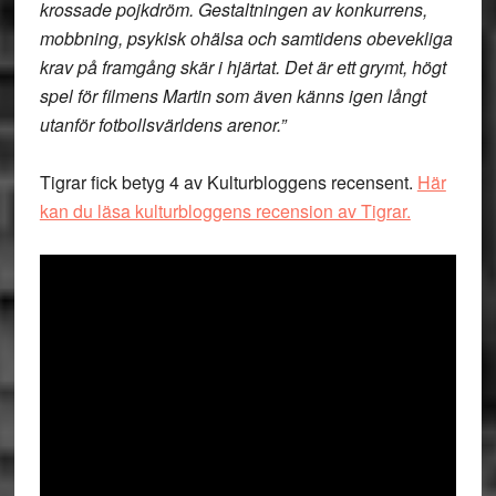
krossade pojkdröm. Gestaltningen av konkurrens,
mobbning, psykisk ohälsa och samtidens obevekliga
krav på framgång skär i hjärtat. Det är ett grymt, högt
spel för filmens Martin som även känns igen långt
utanför fotbollsvärldens arenor.”
Tigrar fick betyg 4 av Kulturbloggens recensent.
Här
kan du läsa kulturbloggens recension av Tigrar.