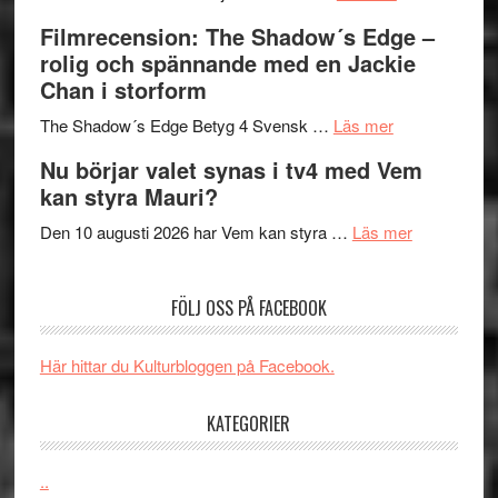
Malmöfestiva
och
tänka
Filmrecension: The Shadow´s Edge –
bjuder
Roland
på
rolig och spännande med en Jackie
in
Pöntinen
Chan i storform
till
avslutar
om
sång,
Scensommar
The Shadow´s Edge Betyg 4 Svensk …
Läs mer
Filmrecension
musik,
på
Nu börjar valet synas i tv4 med Vem
The
samtal
Artipelag
kan styra Mauri?
Shadow
och
´s
teater
om
Den 10 augusti 2026 har Vem kan styra …
Läs mer
Edge
Nu
–
börjar
FÖLJ OSS PÅ FACEBOOK
rolig
valet
och
synas
spännande
i
Här hittar du Kulturbloggen på Facebook.
med
tv4
en
med
KATEGORIER
Jackie
Vem
Chan
kan
..
i
styra