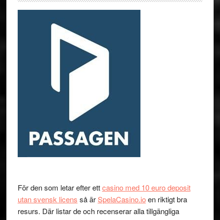
För den som letar efter ett
casino med 10 euro deposit
utan svensk licens
så är
SpelaCasino.io
en riktigt bra
resurs. Där listar de och recenserar alla tillgängliga