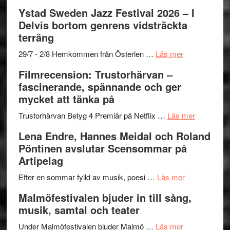
–
filmprogram
Kulturs
Filmrecension:
Ystad Sweden Jazz Festival 2026 – I
med
stipendium
Det
Delvis bortom genrens vidsträckta
Fox
grönaste
terräng
Mulder
gräset
och
–
om
29/7 - 2/8 Hemkommen från Österlen …
Läs mer
Dana
en
Ystad
Filmrecension: Trustorhärvan –
Scully
humoristisk
Sweden
fascinerande, spännande och ger
och
Jazz
mycket att tänka på
hjärtevarm
Festival
lättsam
2026
om
Trustorhärvan Betyg 4 Premiär på Netflix …
Läs mer
kompott
–
Filmrecens
Lena Endre, Hannes Meidal och Roland
I
Trustorhä
Pöntinen avslutar Scensommar på
Delvis
–
Artipelag
bortom
fascineran
genrens
om
spännand
Efter en sommar fylld av musik, poesi …
Läs mer
vidsträckta
Lena
och
Malmöfestivalen bjuder in till sång,
terräng
Endre,
ger
musik, samtal och teater
Hannes
mycket
om
Meidal
att
Under Malmöfestivalen bjuder Malmö …
Läs mer