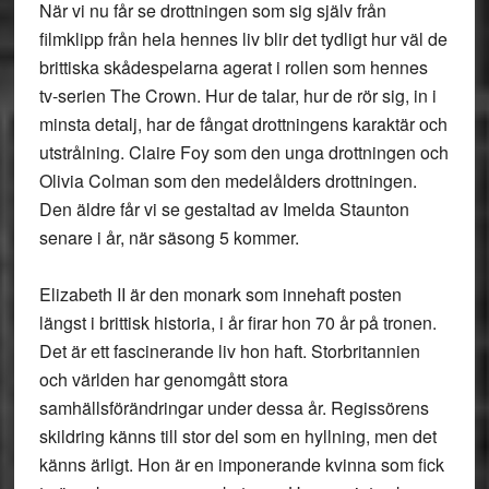
När vi nu får se drottningen som sig själv från
filmklipp från hela hennes liv blir det tydligt hur väl de
brittiska skådespelarna agerat i rollen som hennes
tv-serien The Crown. Hur de talar, hur de rör sig, in i
minsta detalj, har de fångat drottningens karaktär och
utstrålning. Claire Foy som den unga drottningen och
Olivia Colman som den medelålders drottningen.
Den äldre får vi se gestaltad av Imelda Staunton
senare i år, när säsong 5 kommer.
Elizabeth II är den monark som innehaft posten
längst i brittisk historia, i år firar hon 70 år på tronen.
Det är ett fascinerande liv hon haft. Storbritannien
och världen har genomgått stora
samhällsförändringar under dessa år. Regissörens
skildring känns till stor del som en hyllning, men det
känns ärligt. Hon är en imponerande kvinna som fick