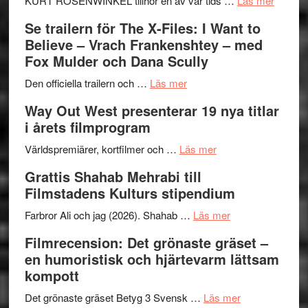
KURT ROSENWINKEL tillhör en av vår tids …
Läs mer
Folkets
Ystad
Se trailern för The X-Files: I Want to
Park
Swede
Believe – Vrach Frankenshtey – med
–
Jazz
Fox Mulder och Dana Scully
en
Festiva
om
helt
2026
Den officiella trailern och …
Läs mer
Se
lysande
–
Way Out West presenterar 19 nya titlar
trailern
kväll
II
i årets filmprogram
för
Internat
The
om
storhet
Världspremiärer, kortfilmer och …
Läs mer
X-
Way
och
Grattis Shahab Mehrabi till
Files:
Out
samarb
Filmstadens Kulturs stipendium
I
West
Want
presenterar
om
Farbror Ali och jag (2026). Shahab …
Läs mer
to
19
Grattis
Filmrecension: Det grönaste gräset –
Believe
nya
Shahab
en humoristisk och hjärtevarm lättsam
–
titlar
Mehrabi
kompott
Vrach
i
till
Frankenshtey
årets
Filmstadens
om
Det grönaste gräset Betyg 3 Svensk …
Läs mer