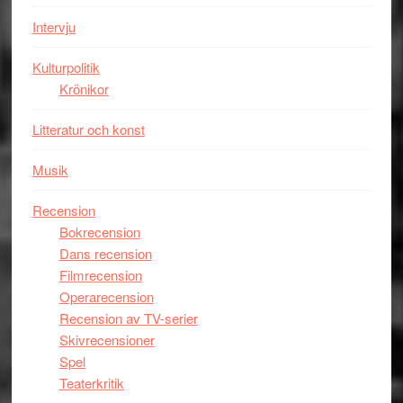
storform
Mauri?
Intervju
Kulturpolitik
Krönikor
Litteratur och konst
Musik
Recension
Bokrecension
Dans recension
Filmrecension
Operarecension
Recension av TV-serier
Skivrecensioner
Spel
Teaterkritik