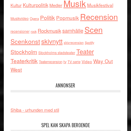
Musik
Kulturpolitik
Musikfestival
Kultur
Medier
Recension
Politik
Popmusik
Musikvideo
Opera
Scen
samhälle
Rockmusik
recensioner
rock
skivnytt
Scenkonst
skivrecension
Spotify
Teater
Stockholm
Stockholms stadsteater
Teaterkritik
Way Out
tv
Video
Teaterrecension
TV-serie
West
ANNONSER
Shiba - urhunden med stil
SPEL KAN SKAPA BEROENDE