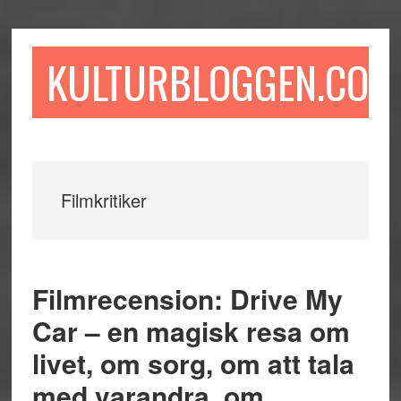
Hoppa
Hoppa
Hoppa
till
till
till
huvudinnehåll
det
sidfot
KULTURBLOGGEN.COM
primära
sidofältet
Filmkritiker
Filmrecension: Drive My
Car – en magisk resa om
livet, om sorg, om att tala
med varandra, om