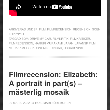
ARKIVERAD UNDER:
FILM
,
FILMRECENSION
,
RECENSION
,
SCEN
,
TOPPNYTT
TAGGAD SOM:
DRIVE MY CAR
,
FILMKRITIK
,
FILMKRITIKER
,
FILMRECENSION
,
HARUKI MURAKAMI
,
JAPAN
,
JAPANSK FILM
,
MURAKAMI
,
OSCARSNOMINERINGAR
,
OSCARSVINST
Filmrecension: Elizabeth:
A portrait in part(s) –
mästerlig mosaik
29 MARS, 2022
BY
ROSEMARI SÖDERGREN