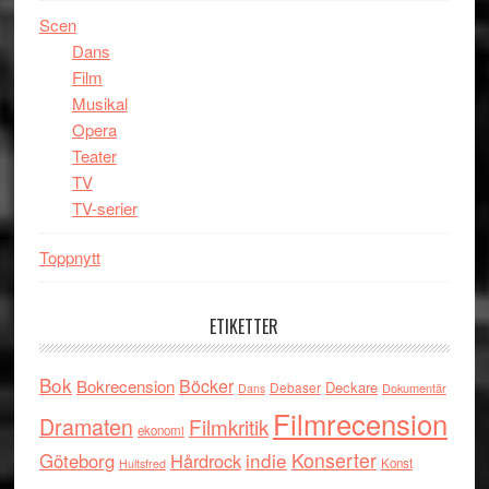
Scen
Dans
Film
Musikal
Opera
Teater
TV
TV-serier
Toppnytt
ETIKETTER
Bok
Böcker
Bokrecension
Deckare
Debaser
Dokumentär
Dans
Filmrecension
Dramaten
Filmkritik
ekonomi
indie
Konserter
Göteborg
Hårdrock
Konst
Hultsfred