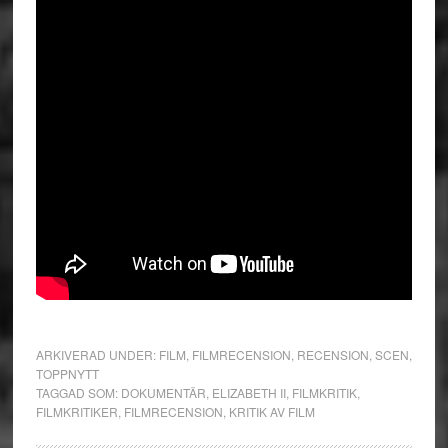
ARKIVERAD UNDER:
FILM
,
FILMRECENSION
,
RECENSION
,
SCEN
,
TOPPNYTT
TAGGAD SOM:
DOKUMENTÄR
,
ELIZABETH II
,
FILMKRITIK
,
FILMKRITIKER
,
FILMRECENSION
,
KRITIK AV FILM