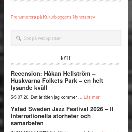
Prenumerera på Kulturbloggens Nyhetsbrev
Sök
på
webbplatsen
NYTT
Recension: Håkan Hellström –
Huskvarna Folkets Park – en helt
lysande kväll
om
5/5 07.20. Det är tiden jag kommer …
Läs mer
Recension:
Ystad Sweden Jazz Festival 2026 – II
Håkan
Internationella storheter och
Hellström
samarbeten
–
Huskvarna
om