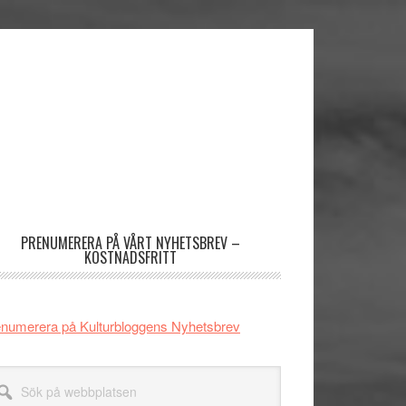
imärt
dofält
PRENUMERERA PÅ VÅRT NYHETSBREV –
KOSTNADSFRITT
numerera på Kulturbloggens Nyhetsbrev
k