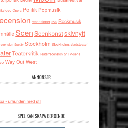
Politik
Popmusik
ikvideo
Opera
ecension
Rockmusik
recensioner
rock
Scen
skivnytt
Scenkonst
mhälle
Stockholm
Stockholms stadsteater
recension
Spotify
ater
Teaterkritik
tv
Teaterrecension
TV-serie
Way Out West
eo
ANNONSER
ba - urhunden med stil
SPEL KAN SKAPA BEROENDE