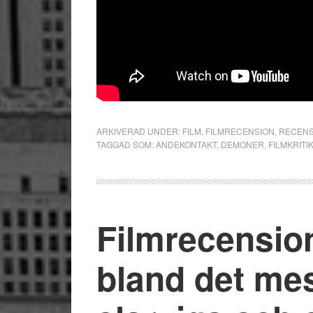
ARKIVERAD UNDER:
FILM
,
FILMRECENSION
,
RECENS
TAGGAD SOM:
ANDEKONTAKT
,
DEMONER
,
FILMKRITI
Filmrecensio
bland det me