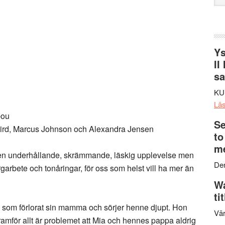
web
Ys
II
s
KU
Lä
pou
Se
 Bird, Marcus Johnson och Alexandra Jensen
to
me
r en underhållande, skrämmande, läskig upplevelse men
Den
rgarbete och tonåringar, för oss som helst vill ha mer än
Wa
ti
g som förlorat sin mamma och sörjer henne djupt. Hon
Vär
ramför allt är problemet att Mia och hennes pappa aldrig