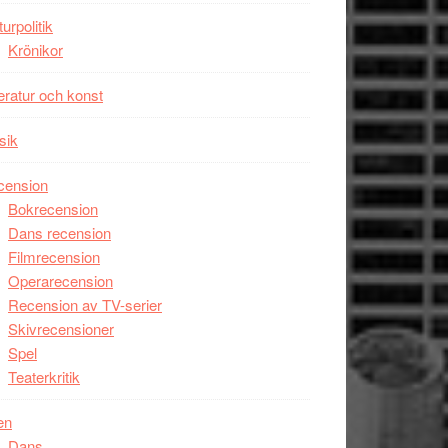
unga
turpolitik
skådespelare
Krönikor
teratur och konst
sik
cension
Bokrecension
Dans recension
Filmrecension
Operarecension
Recension av TV-serier
Skivrecensioner
Spel
Teaterkritik
en
Dans