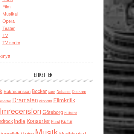
Film
Musikal
Opera
Teater
TV
TV-serier
pnytt
ETIKETTER
k
Böcker
Bokrecension
Deckare
Debaser
Dans
Dramaten
Filmkritik
umentär
ekonomi
ilmrecension
Göteborg
Hultsfred
indie
Konserter
rdrock
Kultur
Konst
Musik
turpolitik
Musikfestival
Medier