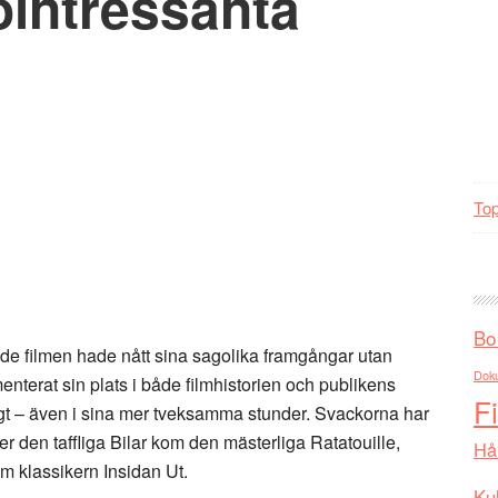
ointressanta
Top
Bo
erade filmen hade nått sina sagolika framgångar utan
Dok
enterat sin plats i både filmhistorien och publikens
F
ögt – även i sina mer tveksamma stunder. Svackorna har
er den taffliga Bilar kom den mästerliga Ratatouille,
Hå
m klassikern Insidan Ut.
Kul