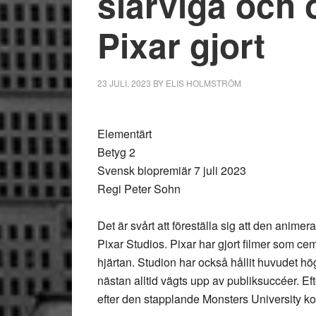
slarviga och 
Pixar gjort
23 JULI, 2023
BY
ELIS HOLMSTRÖM
Elementärt
Betyg 2
Svensk biopremiär 7 juli 2023
Regi Peter Sohn
Det är svårt att föreställa sig att den anim
Pixar Studios. Pixar har gjort filmer som cem
hjärtan. Studion har också hållit huvudet h
nästan alltid vägts upp av publiksuccéer. Eft
efter den stapplande Monsters University ko