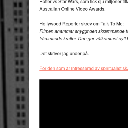
Potter vs Star Wars, som fick sju miljoner ti
Australian Online Video Awards.
Hollywood Reporter skrev om Talk To Me:
Filmen anammar snyggt den skrämmande tan
främmande krafter. Den ger välkommet nytt 
Det skriver jag under på.
För den som är intresserad av spiritualistisk