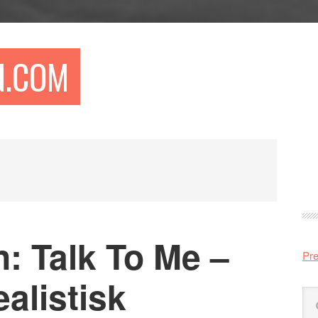
N.COM
Pr
si
: Talk To Me –
Pre
alistisk
Sö
på