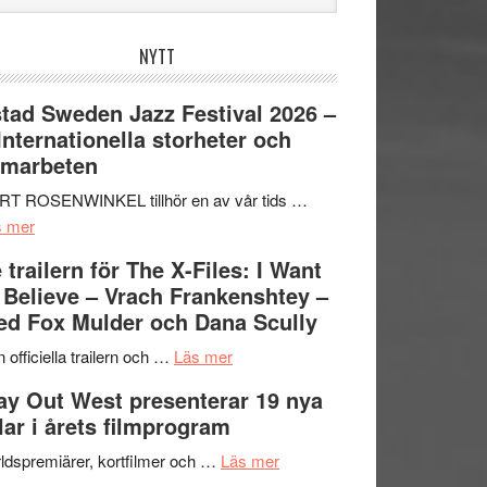
bplatsen
NYTT
tad Sweden Jazz Festival 2026 –
 Internationella storheter och
amarbeten
RT ROSENWINKEL tillhör en av vår tids …
om
s mer
Ystad
 trailern för The X-Files: I Want
Sweden
 Believe – Vrach Frankenshtey –
Jazz
d Fox Mulder och Dana Scully
Festival
2026
om
 officiella trailern och …
Läs mer
–
Se
y Out West presenterar 19 nya
II
trailern
tlar i årets filmprogram
Internationella
för
storheter
The
om
ldspremiärer, kortfilmer och …
Läs mer
och
X-
Way