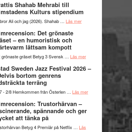
attis Shahab Mehrabi till
samarbeten
Files:
Out
lmstadens Kulturs stipendium
I
West
Want
presenterar
om
bror Ali och jag (2026). Shahab …
Läs mer
to
19
Grattis
lmrecension: Det grönaste
Believe
nya
Shahab
äset – en humoristisk och
–
titlar
Mehrabi
ärtevarm lättsam kompott
Vrach
i
till
Frankenshtey
årets
Filmstadens
om
 grönaste gräset Betyg 3 Svensk …
Läs mer
–
filmprogram
Kulturs
Filmrecension:
tad Sweden Jazz Festival 2026 –
med
stipendium
Det
Delvis bortom genrens
Fox
grönaste
dsträckta terräng
Mulder
gräset
och
–
om
/7 - 2/8 Hemkommen från Österlen …
Läs mer
Dana
en
Ystad
lmrecension: Trustorhärvan –
Scully
humoristisk
Sweden
scinerande, spännande och ger
och
Jazz
cket att tänka på
hjärtevarm
Festival
lättsam
2026
storhärvan Betyg 4 Premiär på Netflix …
Läs