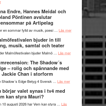
om
kompott
–
r
Filmrecension:
I
na Endre, Hannes Meidal och
Trustorhärvan
Delvis
land Pöntinen avslutar
–
bortom
ensommar på Artipelag
fascinerande,
genrens
spännande
vidsträckta
om
er en sommar fylld av musik, poesi …
Läs mer
och
terräng
Lena
lmöfestivalen bjuder in till
ger
Endre,
ng, musik, samtal och teater
mycket
Hannes
att
om
Meidal
der Malmöfestivalen bjuder Malmö …
Läs mer
tänka
Malmöfestivalen
och
lmrecension: The Shadow´s
på
bjuder
Roland
ge – rolig och spännande med
in
Pöntinen
 Jackie Chan i storform
till
avslutar
om
sång,
Scensommar
e Shadow´s Edge Betyg 4 Svensk …
Läs mer
Filmrecension:
musik,
på
 börjar valet synas i tv4 med
The
samtal
Artipelag
m kan styra Mauri?
Shadow
och
´s
teater
 10 augusti 2026 har Vem kan styra …
Läs