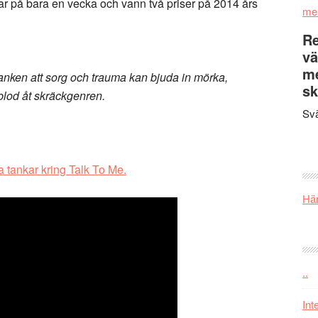
ttar på bara en vecka och vann två priser på 2014 års
me
Re
vä
m
ken att sorg och trauma kan bjuda in mörka,
sk
blod åt skräckgenren.
Svä
a tankar kring Talk To Me.
Här
..
Int