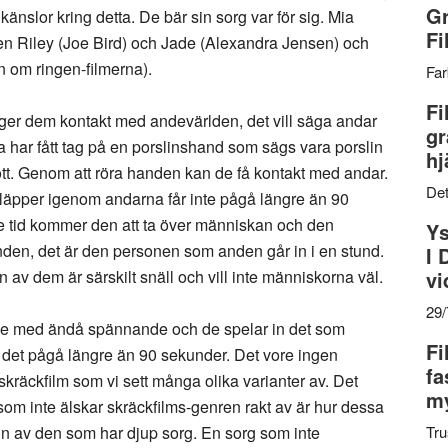
Gr
nslor kring detta. De bär sin sorg var för sig. Mia
Fi
n Riley (Joe Bird) och Jade (Alexandra Jensen) och
 om ringen-filmerna).
Far
Fi
ger dem kontakt med andevärlden, det vill säga andar
gr
 har fått tag på en porslinshand som sägs vara porslin
hj
tt. Genom att röra handen kan de få kontakt med andar.
Det
 släpper igenom andarna får inte pågå längre än 90
e tid kommer den att ta över människan och den
Ys
nden, det är den personen som anden går in i en stund.
I 
v dem är särskilt snäll och vill inte människorna väl.
vi
29
de med ändå spännande och de spelar in det som
Fi
r det pågå längre än 90 sekunder. Det vore ingen
fa
skräckfilm som vi sett många olika varianter av. Det
my
 som inte älskar skräckfilms-genren rakt av är hur dessa
 in av den som har djup sorg. En sorg som inte
Tru