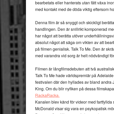
bearbetats eller hanterats utan fått växa i
med kontakt med de döda viktig eftersom 
Denna film är så snyggt och skickligt berät
handlingen. Den är snillrikt komponerad med
har något att berätta utöver underhållningsvä
absolut något att säga om vikten av att bear
på filmen genialisk. Talk To Me. Den är skr
med varandra vid sorg är helt nödvändigt för 
Filmen är långfilmsdebuten att två australis
Talk To Me hade världspremiär på Adelaide Fi
festivalen där den hyllades av bland andra 
King. Om du blir nyfiken på dessa filmskapa
RackaRacka.
Kanalen blev känd för videor med fartfylld
McDonald visar sig vara en psykopatisk mör