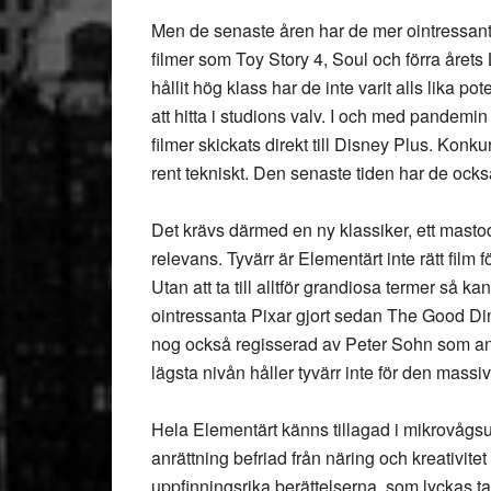
Men de senaste åren har de mer ointressanta 
filmer som Toy Story 4, Soul och förra året
hållit hög klass har de inte varit alls lika 
att hitta i studions valv. I och med pandemin
filmer skickats direkt till Disney Plus. Konk
rent tekniskt. Den senaste tiden har de också
Det krävs därmed en ny klassiker, ett mastodo
relevans. Tyvärr är Elementärt inte rätt film f
Utan att ta till alltför grandiosa termer så 
ointressanta Pixar gjort sedan The Good Din
nog också regisserad av Peter Sohn som ansv
lägsta nivån håller tyvärr inte för den mass
Hela Elementärt känns tillagad i mikrovågsu
anrättning befriad från näring och kreativitet ä
uppfinningsrika berättelserna, som lyckas ta