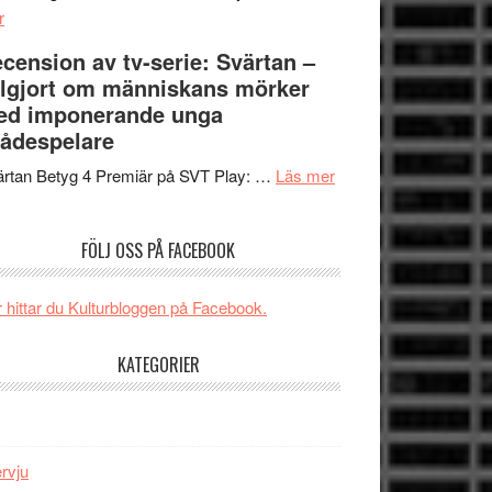
om
Edge
r
Nu
–
cension av tv-serie: Svärtan –
börjar
rolig
lgjort om människans mörker
valet
och
ed imponerande unga
synas
spännande
ådespelare
i
med
tv4
en
om
rtan Betyg 4 Premiär på SVT Play: …
Läs mer
med
Jackie
Recension
Vem
Chan
av
FÖLJ OSS PÅ FACEBOOK
kan
i
tv-
styra
storform
serie:
Mauri?
Svärtan
 hittar du Kulturbloggen på Facebook.
–
välgjort
KATEGORIER
om
människans
mörker
med
ervju
imponerande