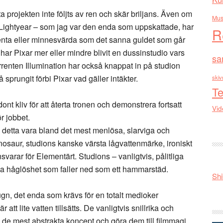
projekten inte följts av ren och skär briljans. Även om
Mus
s Lightyear – som jag var den enda som uppskattade, har
R
potenta eller minnesvärda som det sanna guldet som går
 har Pixar mer eller mindre blivit en dussinstudio vars
sa
urrenten Illumination har också knappat in på studion
 sprungit förbi Pixar vad gäller intäkter.
skiv
Te
nt kliv för att återta tronen och demonstrera fortsatt
Vid
ör jobbet.
kan detta vara bland det mest menlösa, slarviga och
osaur, studions kanske värsta lågvattenmärke, ironiskt
arar för Elementärt. Studions – vanligtvis, pålitliga
iva håglöshet som faller ned som ett hammarstäd.
Shi
gn, det enda som krävs för en totalt medioker
r att lite vatten tillsätts. De vanligtvis snillrika och
 de mest abstrakta koncept och göra dem till filmmagi,