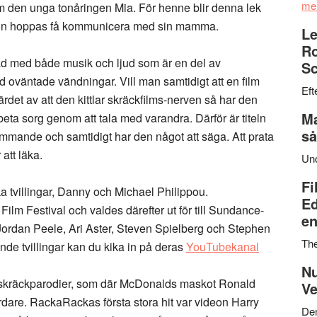
me
nom den unga tonåringen Mia. För henne blir denna lek
hon hoppas få kommunicera med sin mamma.
Le
Ro
tad med både musik och ljud som är en del av
Sc
 oväntade vändningar. Vill man samtidigt att en film
Eft
rdet av att den kittlar skräckfilms-nerven så har den
Ma
beta sorg genom att tala med varandra. Därför är titeln
så
ämmande och samtidigt har den något att säga. Att prata
att läka.
Un
Fi
ka tvillingar, Danny och Michael Philippou.
Ed
lm Festival och valdes därefter ut för till Sundance-
en
Jordan Peele, Ari Aster, Steven Spielberg och Stephen
Th
nde tvillingar kan du kika in på deras
YouTubekanal
Nu
a skräckparodier, som där McDonalds maskot Ronald
Ve
dare. RackaRackas första stora hit var videon Harry
Den