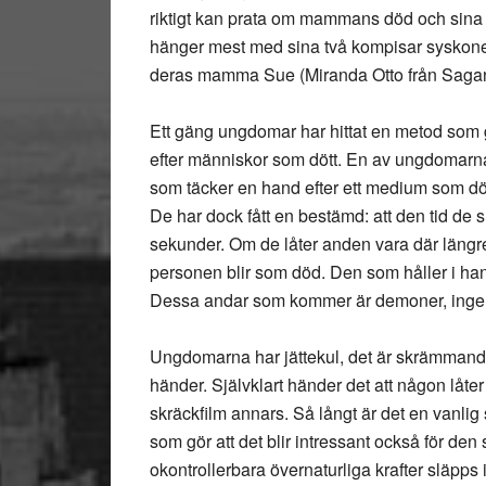
riktigt kan prata om mammans död och sina kä
hänger mest med sina två kompisar syskone
deras mamma Sue (Miranda Otto från Sagan
Ett gäng ungdomar har hittat en metod som 
efter människor som dött. En av ungdomarna
som täcker en hand efter ett medium som dö
De har dock fått en bestämd: att den tid de
sekunder. Om de låter anden vara där längr
personen blir som död. Den som håller i ha
Dessa andar som kommer är demoner, ingen a
Ungdomarna har jättekul, det är skrämman
händer. Självklart händer det att någon låte
skräckfilm annars. Så långt är det en vanlig 
som gör att det blir intressant också för den
okontrollerbara övernaturliga krafter släpps