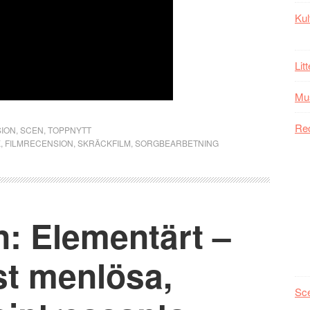
Kul
Lit
Mu
Re
ION
,
SCEN
,
TOPPNYTT
K
,
FILMRECENSION
,
SKRÄCKFILM
,
SORGBEARBETNING
n: Elementärt –
st menlösa,
Sc