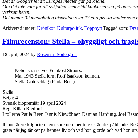
Det är Googles fel att Europas medier går på knäna.
Om det inte vore för att sökjätten snedvridit konkurrensen på annons
verksamheten.
Det menar 32 mediabolag utspridda över 13 europeiska länder som nu
Arkiverad under:
Krönikor
,
Kulturpolitik
,
Toppnytt
Taggad som:
Dra
Filmrecension: Stella – ohyggligt och tra
18 april, 2024
by
Rosemari Södergren
Nebenstrasse vor Feinkost Strauss.
Mai 1943 Stella lernt Rolf Isaakson kennen.
Stella Goldschlag (Paula Beer)
Stella
Betyg 4
Svensk biopremiär 19 april 2024
Regi Kilian Riedhof
I rollerna Paula Beer, Jannis Niewöhner, Damian Hardung, Joel Ba
Ibland är verkligheten hemskare och mer tragisk än det påhittade. Berä
gråta när jag tänker på hennes liv och vad hon gjorde och vad hon utsa