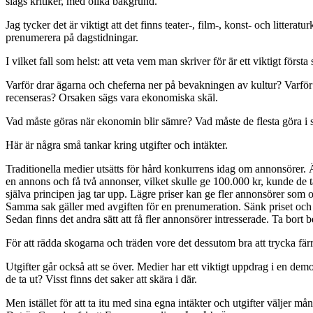
slags kritiker, med olika bakgrund.
Jag tycker det är viktigt att det finns teater-, film-, konst- och littera
prenumerera på dagstidningar.
I vilket fall som helst: att veta vem man skriver för är ett viktigt första
Varför drar ägarna och cheferna ner på bevakningen av kultur? Varför 
recenseras? Orsaken sägs vara ekonomiska skäl.
Vad måste göras när ekonomin blir sämre? Vad måste de flesta göra i så
Här är några små tankar kring utgifter och intäkter.
Traditionella medier utsätts för hård konkurrens idag om annonsörer. Än
en annons och få två annonser, vilket skulle ge 100.000 kr, kunde de ta 
själva principen jag tar upp. Lägre priser kan ge fler annonsörer som
Samma sak gäller med avgiften för en prenumeration. Sänk priset och 
Sedan finns det andra sätt att få fler annonsörer intresserade. Ta bort b
För att rädda skogarna och träden vore det dessutom bra att trycka färr
Utgifter går också att se över. Medier har ett viktigt uppdrag i en dem
de ta ut? Visst finns det saker att skära i där.
Men istället för att ta itu med sina egna intäkter och utgifter väljer 