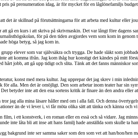
ris på prenumeration idag, är för mycket för en låglönefamiljs budget. F
tt det är skillnad på förutsättningarna för att arbeta med kultur eller jo
r att gå en kurs i att skriva på skrivmaskin. Det var långt före dagens sa
Journalisthögskolan, för på den tiden avgjordes vem som kom in genom tes
hade höga betyg, så jag kom in.
 grupp elever som var självsäkra och trygga. De hade släkt som jobbade in
 inte att komma ifrån. Jag kom ihåg hur konstigt det kändes på mitt första 
med hårt jobb, att gå upp tidigt och slita. Tänk att det fanns människor som
itteratur, konst med mera kultur. Jag upprepar det jag skrev i min inledni
ik för alla. Men det är omöjligt. Den som arbetar inom teater har sin synvi
et betyder inte att den ena sortens kritik är finare än den andra eller
 tror jag alla mina läsare håller med om i alla fall. Och denna övertygel
ioner än de vi lever i, vi får möta olika sätt att tänka och känna och vi
en film, i ett konstverk, i en roman eller en essä och så vidare. Jag mi
e inte låta bli att inse att hans familj hade anställda som skulle ta h
g bakgrund inte ser samma saker som den som vet att han/hon/hen måste