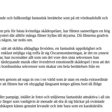
pande och fullkomligt fantastisk berättelse som på ett vördnadsfullt och
m pris för bästa kvinnliga skådespelare, har filmen sannerligen en hög
hysteri där alltför många filmer hyllas till skyarna. Då filmerna gradvis
m någon, tar notis om.
tt att skildra alldagliga livsöden, en fantastisk uppriktighet och
på enklast möjliga väg roffa åt sig Oscarsnomineringar, är det en ynnest
har, han iscensätter allt som om det vore den sista sekvensen han
, tårdrypande musik eller överdrivet emotionellt skådespel i tron att det
 bombastiska sekvenser som skakar om hela berättelsen från en
taren genom att suga in oss i en värld som är utan en enda extraordinär
ler att filmen har ett ohyggligt långsamt tempo glöms bort då Bilge
pampigt, istället är fotot och miljöerna fantastiskt attraktiva i all sin
r färger som vanligtvis är menade att dra åt sig blickar på oväntade
ölandskapen känns genuint levande och inte bara som en karaktärslös