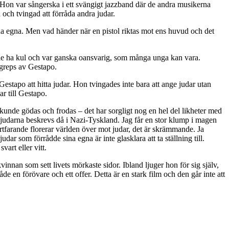
 Hon var sångerska i ett svängigt jazzband där de andra musikerna
ad och tvingad att förråda andra judar.
 sina egna. Men vad händer när en pistol riktas mot ens huvud och det
ville ha kul och var ganska oansvarig, som många unga kan vara.
greps av Gestapo.
stapo att hitta judar. Hon tvingades inte bara att ange judar utan
r till Gestapo.
ar kunde gödas och frodas – det har sorgligt nog en hel del likheter med
r judarna beskrevs då i Nazi-Tyskland. Jag får en stor klump i magen
tfarande florerar världen över mot judar, det är skrämmande. Ja
r som förrådde sina egna är inte glasklara att ta ställning till.
art eller vitt.
innan som sett livets mörkaste sidor. Ibland ljuger hon för sig själv,
åde en förövare och ett offer. Detta är en stark film och den går inte att