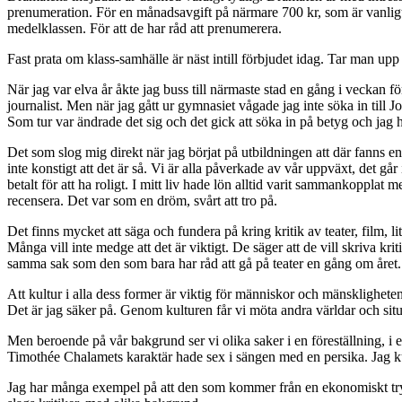
prenumeration. För en månadsavgift på närmare 700 kr, som är vanligt p
medelklassen. För att de har råd att prenumerera.
Fast prata om klass-samhälle är näst intill förbjudet idag. Tar man upp a
När jag var elva år åkte jag buss till närmaste stad en gång i veckan fö
journalist. Men när jag gått ur gymnasiet vågade jag inte söka in till 
Som tur var ändrade det sig och det gick att söka in på betyg och jag 
Det som slog mig direkt när jag börjat på utbildningen att där fanns en
inte konstigt att det är så. Vi är alla påverkade av vår uppväxt, det går
betalt för att ha roligt. I mitt liv hade lön alltid varit sammankopplat 
recensera. Det var som en dröm, svårt att tro på.
Det finns mycket att säga och fundera på kring kritik av teater, film, l
Många vill inte medge att det är viktigt. De säger att de vill skriva krit
samma sak som den som bara har råd att gå på teater en gång om året. D
Att kultur i alla dess former är viktig för människor och mänskligheten
Det är jag säker på. Genom kulturen får vi möta andra världar och situat
Men beroende på vår bakgrund ser vi olika saker i en föreställning, i 
Timothée Chalamets karaktär hade sex i sängen med en persika. Jag kund
Jag har många exempel på att den som kommer från en ekonomiskt tryg