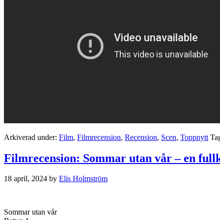
Arkiverad under:
Film
,
Filmrecension
,
Recension
,
Scen
,
Toppnytt
Ta
Filmrecension: Sommar utan vår – en fullko
18 april, 2024
by
Elis Holmström
Sommar utan vår