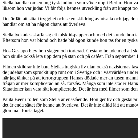
Stella handlar om en ung tysk judinna som växte upp i Berlin. Hon va
liksom hon var judar. Vi får följa hennes utveckling från att knappt tro p
Det är lätt att sitta i trygghet och se en skildring av utsatta och jaga
handlar om att ha någon chans att överleva.
Stella lyckades skaffa sig ett falsk id-papper och med det kunde hon 
Eftersom hon var blond och hade blå ögon kunde hon tas för en tysk
Hos Gestapo blev hon slagen och torterad. Gestapo hotade med att skick
hon skulle också leta upp dem på stan och på caféer. Från september 19
Filmen skildrar inte bara Stellas tragiska liv utan också nazisternas fa
de judehat som spruckit upp runt om i Sverige och i västvärlden under 
när jag tänker på att terrorgruppen Hamas dödade mer än tusen männis
frågan är mer komplicerad än så, förstås. Många som inte stöder Hamas h
Situationer kan vara rätt komplicerade. Det är bra med filmer som denna,
Paula Beer i rollen som Stella är enastående. Hon ger liv och gestaltar
det är enda sättet för henne att överleva. Det är inte alltid lätt att ma
glömma i första taget.