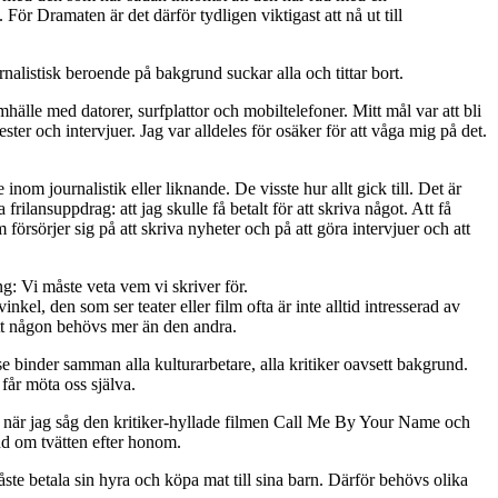
ör Dramaten är det därför tydligen viktigast att nå ut till
urnalistisk beroende på bakgrund suckar alla och tittar bort.
mhälle med datorer, surfplattor och mobiltelefoner. Mitt mål var att bli
ter och intervjuer. Jag var alldeles för osäker för att våga mig på det.
om journalistik eller liknande. De visste hur allt gick till. Det är
frilansuppdrag: att jag skulle få betalt för att skriva något. Att få
 försörjer sig på att skriva nyheter och på att göra intervjuer och att
ng: Vi måste veta vem vi skriver för.
nkel, den som ser teater eller film ofta är inte alltid intresserad av
 att någon behövs mer än den andra.
se binder samman alla kulturarbetare, alla kritiker oavsett bakgrund.
 får möta oss själva.
nns när jag såg den kritiker-hyllade filmen Call Me By Your Name och
and om tvätten efter honom.
 betala sin hyra och köpa mat till sina barn. Därför behövs olika