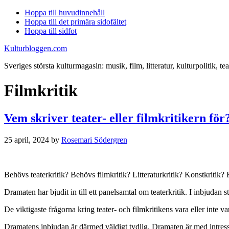
Hoppa till huvudinnehåll
Hoppa till det primära sidofältet
Hoppa till sidfot
Kulturbloggen.com
Sveriges största kulturmagasin: musik, film, litteratur, kulturpolitik, tea
Filmkritik
Vem skriver teater- eller filmkritikern för
25 april, 2024
by
Rosemari Södergren
Behövs teaterkritik? Behövs filmkritik? Litteraturkritik? Konstkritik? 
Dramaten har bjudit in till ett panelsamtal om teaterkritik. I inbjudan s
De viktigaste frågorna kring teater- och filmkritikens vara eller inte var
Dramatens inbjudan är därmed väldigt tydlig. Dramaten är med intresse