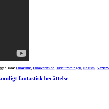
ggad som:
Filmkritik
,
Filmrecension
,
Judeutrotningen
,
Nazism
,
Nazism
mligt fantastisk berättelse