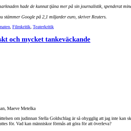
marknaden hade de kunnat tjäna mer på sin journalistik, spenderat min
 stämmer Google på 2,1 miljarder euro, skriver Reuters.
maten
,
Filmkritik
,
Teaterkritik
giskt och mycket tankeväckande
sman, Maeve Metelka
ttelsen om judinnan Stella Goldschlag är så ohygglig att jag inte kan sk
ttes för. Vad kan människor förmås att göra för att överleva?