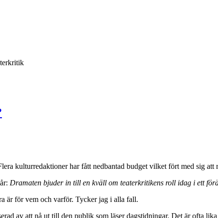
terkritik
?
Flera kulturredaktioner har fått nedbantad budget vilket fört med sig att
tår:
Dramaten bjuder in till en kväll om teaterkritikens roll idag i ett f
a är för vem och varför. Tycker jag i alla fall.
rad av att nå ut till den publik som läser dagstidningar. Det är ofta l