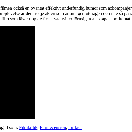
ar filmen också en oväntat effektivt underfundig humor som ackompanjera
upplevelse är den tredje akten som är aningen utdragen och inte så pass
sk film som läxar upp de flesta vad gäller förmågan att skapa stor dramati
ggad som:
Filmkritik
,
Filmrecension
,
Turkiet