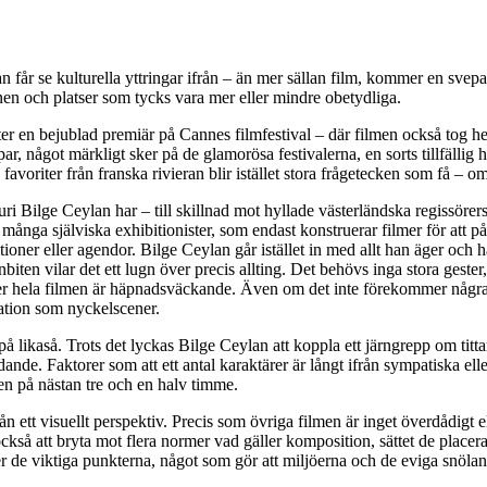
llan får se kulturella yttringar ifrån – än mer sällan film, kommer en sve
 ämnen och platser som tycks vara mer eller mindre obetydliga.
er en bejublad premiär på Cannes filmfestival – där filmen också tog he
upar, något märkligt sker på de glamorösa festivalerna, en sorts tillfällig 
 favoriter från franska rivieran blir istället stora frågetecken som få – o
Bilge Ceylan har – till skillnad mot hyllade västerländska regissörers sä
r många själviska exhibitionister, som endast konstruerar filmer för att 
itioner eller agendor. Bilge Ceylan går istället in med allt han äger och 
iten vilar det ett lugn över precis allting. Det behövs inga stora gester
ver hela filmen är häpnadsväckande. Även om det inte förekommer några
ation som nyckelscener.
 på likaså. Trots det lyckas Bilge Ceylan att koppla ett järngrepp om tit
dande. Faktorer som att ett antal karaktärer är långt ifrån sympatiska el
n på nästan tre och en halv timme.
tt visuellt perspektiv. Precis som övriga filmen är inget överdådigt eller 
kså att bryta mot flera normer vad gäller komposition, sättet de placera
 efter de viktiga punkterna, något som gör att miljöerna och de eviga sn