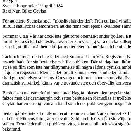
Betyg 4
Svensk biopremiär 19 april 2024
Regi Nuri Bilge Ceylan
För att citera Svenska spel, ”plötsligt händer det”. Från ett land vi sä
stilfullt sätt lyckas demonstrera att det finns rent episka kvaliteter i
Sommar Utan Vår har dock inte gått förbi obemärkt under fjolåret. Eft
profil. Flera så kallade festivalfavoriter kan visa sig vara otäcka kalls
letar sig ut till allmänheten börjar nykterheten framträda och bejublade
Tack och lov är detta inte fallet med Sommar Utan Vår. Regissören Nuri 
respekt både för sin berättelse och för publiken. Där vi idag har alltfö
att se en film som inte har tillstymmelse till några sådana cyniska amb
någonsin regisserar. Men istället för att kännas överspänd eller sammanb
skall ge berättelsen substans. Omsorgen och precisionen som vilar ö
dramatisk synvinkel, känns varje trevande steg och obetydlig konvers
Berättelsen må vara definitionen av alldaglig, platsen den utspelar sig
faktor men där dramaturgin och sättet berättelsen förmedlas är trollbin
Ceylan har en otroligt varsam hand som leder publiken genom speltide
Sedan går det inte att undkomma att Sommar Utan Vår är fantastisk från e
enkelhet. Filmens fotografer Cevahir Sahin och Kürsat Üresin väljer oc
ställen. Detta leder till att publiken tvingas insupa allt och söka sig
bakgrund.