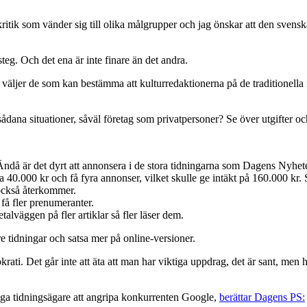
turkritik som vänder sig till olika målgrupper och jag önskar att den svensk
 steg. Och det ena är inte finare än det andra.
väljer de som kan bestämma att kulturredaktionerna på de traditionella 
dana situationer, såväl företag som privatpersoner? Se över utgifter och
då är det dyrt att annonsera i de stora tidningarna som Dagens Nyheter. 
40.000 kr och få fyra annonser, vilket skulle ge intäkt på 160.000 kr. Sif
 också återkommer.
få fler prenumeranter.
etalväggen på fler artiklar så fler läser dem.
e tidningar och satsa mer på online-versioner.
okrati. Det går inte att äta att man har viktiga uppdrag, det är sant, me
många tidningsägare att angripa konkurrenten Google,
berättar Dagens PS: