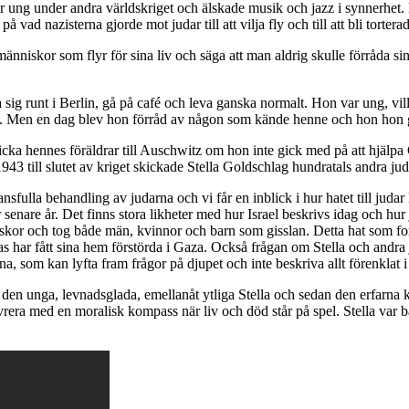
r ung under andra världskriget och älskade musik och jazz i synnerhet.
å vad nazisterna gjorde mot judar till att vilja fly och till att bli torter
de människor som flyr för sina liv och säga att man aldrig skulle förråda
ta sig runt i Berlin, gå på café och leva ganska normalt. Hon var ung, 
a. Men en dag blev hon förråd av någon som kände henne och hon hon 
a hennes föräldrar till Auschwitz om hon inte gick med på att hjälpa Ge
43 till slutet av kriget skickade Stella Goldschlag hundratals andra juda
sansfulla behandling av judarna och vi får en inblick i hur hatet till jud
senare år. Det finns stora likheter med hur Israel beskrivs idag och hu
kor och tog både män, kvinnor och barn som gisslan. Detta hat som for
ar fått sina hem förstörda i Gaza. Också frågan om Stella och andra juda
 som kan lyfta fram frågor på djupet och inte beskriva allt förenklat i sv
 den unga, levnadsglada, emellanåt ytliga Stella och sedan den erfarna kv
növrera med en moralisk kompass när liv och död står på spel. Stella var b