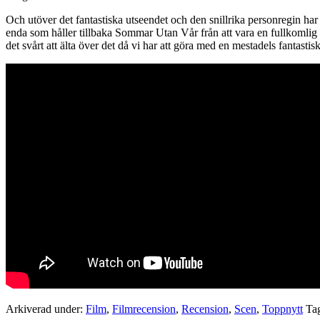
Och utöver det fantastiska utseendet och den snillrika personregin h
enda som håller tillbaka Sommar Utan Vår från att vara en fullkomlig 
det svårt att älta över det då vi har att göra med en mestadels fantasti
Arkiverad under:
Film
,
Filmrecension
,
Recension
,
Scen
,
Toppnytt
Ta