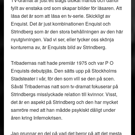
TV-dramat är just ett slags utökat manus och därför
fyllt av enstaka ord som skapar bilder för läsaren. Att
läsa det är som att läsa en tv-serie. Skickligt av
Enquist. Det är just kombinationen Enquist och
Strindberg som är den stora behållningen av den här
nyutgivningen. Vad vi ser, eller tycker oss skönja
konturerna av, är Enquists bild av Strindberg.
Tribadernas natt hade premiär 1975 och var P O
Enquists debutpjäs. Den sätts upp på Stockholms
Stadsteater i vår, för den som vill se den på scen.
Såväl Tribadernas natt som tv-dramat fokuserar på
Strindbergs misslyckade relation till kvinnor. Visst,
det är en aspekt på Strindberg och den har mycket
samröre med att han mådde psykiskt dåligt under
åren kring Infernokrisen.
Jag grunnar en del på vad det beror på att det mesta