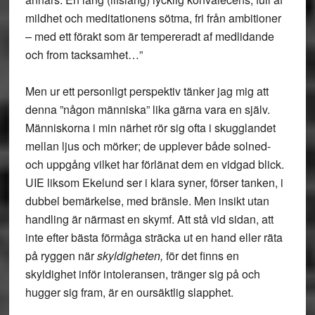
mildhet och meditationens sötma, fri från ambitioner
– med ett förakt som är tempereradt af medlidande
och from tacksamhet…”
Men ur ett personligt perspektiv tänker jag mig att
denna ”någon människa” lika gärna vara en själv.
Människorna i min närhet rör sig ofta i skugglandet
mellan ljus och mörker; de upplever både solned-
och uppgång vilket har förlänat dem en vidgad blick.
UIE liksom Ekelund ser i klara syner, förser tanken, i
dubbel bemärkelse, med bränsle. Men insikt utan
handling är närmast en skymf. Att stå vid sidan, att
inte efter bästa förmåga sträcka ut en hand eller räta
på ryggen när
skyldigheten,
för det finns en
skyldighet inför intoleransen, tränger sig på och
hugger sig fram, är en oursäktlig slapphet.