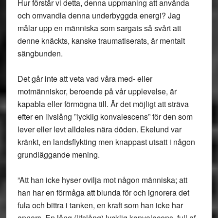
Hur förstår vi detta, denna uppmaning att använda
och omvandla denna underbyggda energi? Jag
målar upp en människa som sargats så svårt att
denne knäckts, kanske traumatiserats, är mentalt
sängbunden.
Det går inte att veta vad våra med- eller
motmänniskor, beroende på vår upplevelse, är
kapabla eller förmögna till. Är det möjligt att sträva
efter en livslång ”lycklig konvalescens” för den som
lever eller levt alldeles nära döden. Ekelund var
kränkt, en landsflykting men knappast utsatt i någon
grundläggande mening.
”Att han icke hyser ovilja mot någon människa; att
han har en förmåga att blunda för och ignorera det
fula och bittra i tanken, en kraft som han icke har
annars. En lång (lifslång) lycklig konvalecens, full af