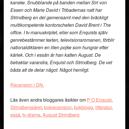
kanske. Snubblande på banden mellan Siri von
Essen och Marie David i Tribadernas natt har
Strindberg en del gemensamt med den bräckligt
multikompetente kontorschefen David Brent i The
office. I tv-manuskriptet, eller som Enquists själv
genrebestämmer texten, televisionsromanen, förblir
nationaldiktaren en liten pojke som hungrar efter
kärlek. Och i essän är han katten August. De
betraktar varandra, Enquist och Strindberg. De vet
båda att de delar något. Något hemligt.
Recension i DN.
Läs även andra bloggares åsikter om
P O Enquist
,
Strindbergsåret
,
bokrecension
,
bokblogg
,
litteratur
,
essä
,
tv-drama
,
August Strindberg