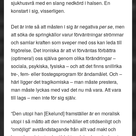
sjukhusvrå med en slang nedkörd i halsen. En
konstart i sig, visserligen.
Det är inte så att måsten i sig är negativa
per se
, men
att söka de springkällor varur förväntningar strömmar
och samlar kraften som sveper med oss kan leda till
frigörelse. Det ironiska är att vi förväntas förbättra
(optimera!) oss själva genom olika förändringar –
sociala, psykiska, fysiska – och att det finns snillrika
tre-, fem- eller tiostegsprogram för ändamålet. Och –
häri ligger det tragikomiska – man måste prestera,
man måste lyckas med vad det nu må vara. Att vara
till lags – men inte för sig själv.
”Den utopi han [Ekelund] framställer är en moralisk
utopi i så måtto att den innehåller ett otidsenligt och
”omöjligt” avståndstagande från allt vad makt och