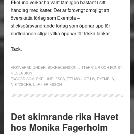
Ekelund verkar ha varit tämligen bastant i sitt
handlag med katter. Det är förövrigt omöjligt att
överskatta förlag som Exempla –
stickspårsvandrande förlag som öppnar upp för
bortledande stigar vilka öppnar för friska tankar.
Tack.
ARKIVERAD UNDER:
BOKRECENSION
,
LITTERATUR OCH KONST
,
RECENSION
TAGGAD SOM:
EKELUND
,
ESSÄ
,
ETT MÖJLIGT LIV
,
EXEMPLA
,
NIETZSCHE
,
ULF I. ERIKSSON
Det skimrande rika Havet
hos Monika Fagerholm