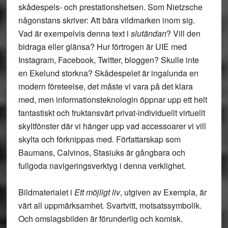
skådespels- och prestationshetsen. Som Nietzsche
någonstans skriver: Att bära vildmarken inom sig.
Vad är exempelvis denna text i
slutändan
? Vill den
bidraga eller glänsa? Hur förtrogen är UIE med
Instagram, Facebook, Twitter, bloggen? Skulle inte
en Ekelund storkna? Skådespelet är ingalunda en
modern företeelse, det måste vi vara på det klara
med, men informationsteknologin öppnar upp ett helt
fantastiskt och fruktansvärt privat-individuellt virtuellt
skyltfönster där vi hänger upp vad accessoarer vi vill
skylta och förknippas med. Författarskap som
Baumans, Calvinos, Stasiuks är gångbara och
fullgoda navigeringsverktyg i denna verklighet.
Bildmaterialet i
Ett möjligt liv
, utgiven av Exempla, är
värt all uppmärksamhet. Svartvitt, motsatssymbolik.
Och omslagsbilden är förunderlig och komisk.