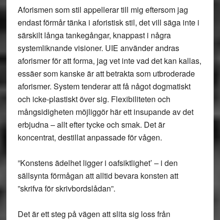
Aforismen som stil appellerar till mig eftersom jag
endast förmår tänka i aforistisk stil, det vill säga inte i
särskilt långa tankegångar, knappast i några
systemliknande visioner. UIE använder andras
aforismer för att forma, jag vet inte vad det kan kallas,
essäer som kanske är att betrakta som utbroderade
aforismer. System tenderar att få något dogmatiskt
och icke-plastiskt över sig. Flexibiliteten och
mångsidigheten möjliggör här ett insupande av det
erbjudna – allt efter tycke och smak. Det är
koncentrat, destillat anpassade för vågen.
”Konstens ädelhet ligger i oafsiktlighet’ – i den
sällsynta förmågan att alltid bevara konsten att
”skrifva för skrivbordslådan”.
Det är ett steg på vägen att slita sig loss från