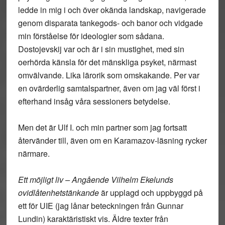
ledde in mig i och över okända landskap, navigerade
genom disparata tankegods- och banor och vidgade
min förståelse för ideologier som sådana.
Dostojevskij var och är i sin mustighet, med sin
oerhörda känsla för det mänskliga psyket, närmast
omvälvande. Lika lärorik som omskakande. Per var
en ovärderlig samtalspartner, även om jag väl först i
efterhand insåg våra sessioners betydelse.
Men det är Ulf I. och min partner som jag fortsatt
återvänder till, även om en Karamazov-läsning rycker
närmare.
Ett möjligt liv – Angående Vilhelm Ekelunds
ovidlåtenhetstänkande
är upplagd och uppbyggd på
ett för UIE (jag lånar beteckningen från Gunnar
Lundin) karaktäristiskt vis. Äldre texter från