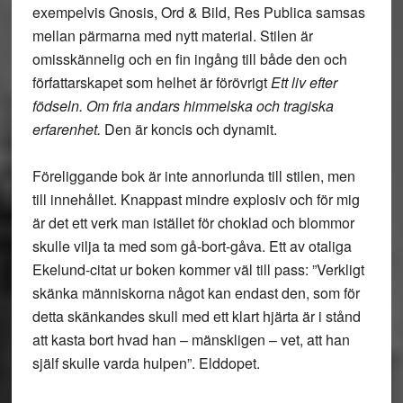
exempelvis Gnosis, Ord & Bild, Res Publica samsas
mellan pärmarna med nytt material. Stilen är
omisskännelig och en fin ingång till både den och
författarskapet som helhet är förövrigt
Ett liv efter
födseln. Om fria andars himmelska och tragiska
erfarenhet.
Den är koncis och dynamit.
Föreliggande bok är inte annorlunda till stilen, men
till innehållet. Knappast mindre explosiv och för mig
är det ett verk man istället för choklad och blommor
skulle vilja ta med som gå-bort-gåva. Ett av otaliga
Ekelund-citat ur boken kommer väl till pass: ”Verkligt
skänka människorna något kan endast den, som för
detta skänkandes skull med ett klart hjärta är i stånd
att kasta bort hvad han – mänskligen – vet, att han
själf skulle varda hulpen”. Elddopet.