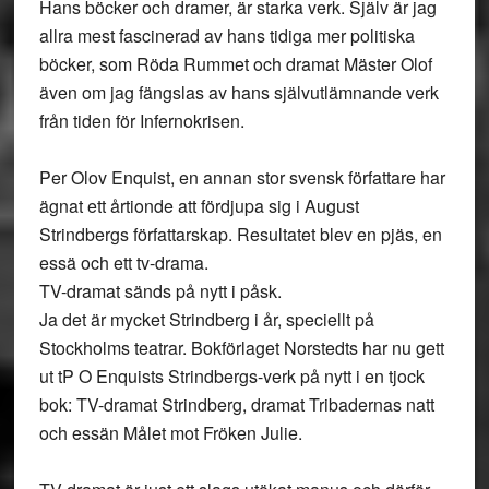
Hans böcker och dramer, är starka verk. Själv är jag
allra mest fascinerad av hans tidiga mer politiska
böcker, som Röda Rummet och dramat Mäster Olof
även om jag fängslas av hans självutlämnande verk
från tiden för Infernokrisen.
Per Olov Enquist, en annan stor svensk författare har
ägnat ett årtionde att fördjupa sig i August
Strindbergs författarskap. Resultatet blev en pjäs, en
essä och ett tv-drama.
TV-dramat sänds på nytt i påsk.
Ja det är mycket Strindberg i år, speciellt på
Stockholms teatrar. Bokförlaget Norstedts har nu gett
ut tP O Enquists Strindbergs-verk på nytt i en tjock
bok: TV-dramat Strindberg, dramat Tribadernas natt
och essän Målet mot Fröken Julie.