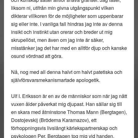
liksom ni, utifrån min givna utgångspunkt vilken
dikterar villkoren för de möjligheter som uppenbarar
sig eller inte. I vanliga fall hindras jag inte av denna
insikt och instinkt utan orerar och breder ut mig
skrupellöst, men även om jag inte är säker,
misstänker jag det har med en alltför djup och kanske
osund vördnad att göra.
Nå, nog med all denna halvt om halvt patetiska och
självförsvarsmekanismartade apologetik.
Ulf I. Eriksson är en av de människor som när jag nått
vuxen ålder påverkat mig djupast. Han sällar sig till
en skara med åtminstone Thomas Mann (Bergtagen),
Dostojevskij (Bröderna Karamazov), ett
förhoppningsvis livslångt kärlekspartnerskap och
psykologen Per. Bergtagen tog mig vid handen,