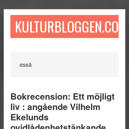
Hoppa
Hoppa
Hoppa
till
till
till
huvudinnehåll
det
sidfot
KULTURBLOGGEN.COM
primära
sidofältet
essä
Bokrecension: Ett möjligt
liv : angående Vilhelm
Ekelunds
ovidlådenhetstänkande