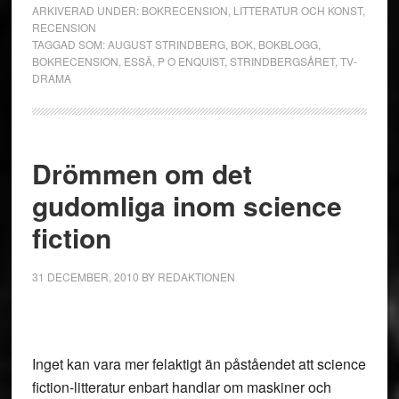
ARKIVERAD UNDER:
BOKRECENSION
,
LITTERATUR OCH KONST
,
RECENSION
TAGGAD SOM:
AUGUST STRINDBERG
,
BOK
,
BOKBLOGG
,
BOKRECENSION
,
ESSÄ
,
P O ENQUIST
,
STRINDBERGSÅRET
,
TV-
DRAMA
Drömmen om det
gudomliga inom science
fiction
31 DECEMBER, 2010
BY
REDAKTIONEN
Inget kan vara mer felaktigt än påståendet att science
fiction-litteratur enbart handlar om maskiner och