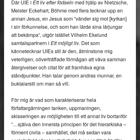
Där UIE i
Ett liv efter födseln
med hjälp av Nietzsche,
Meister Eckehart, Böhme med flera tecknar upp en
annan
Jesus, en Jesus som ”vänder sig mot [kyrkan]
i sin förkunnelse, och som han lärde sina lärjungar
att bekämpa”, utgör istället Vilhelm Ekelund
samtalspartnern i
Ett möjligt liv
. Det som
kännetecknar UIEs stil är den, åtminstone mig
veterligen, oöverträffade förmågan att väva samman
återgivelser och citat för att framhäva egna
ståndpunkter. Han talar genom andras munnar, en
buktalarstil om man så vill.
För mig är vad som karakteriserar hela
författargärningen tanken, uppmaningen,
skisseringen av möjligheten till ett annat liv bortanför
”…själva den innersta principen för det hierarkiska –
förment civila – samhället, det må sedan vara