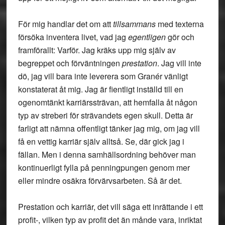
För mig handlar det om att
tillsammans
med texterna
försöka inventera livet, vad jag
egentligen
gör och
framförallt: Varför. Jag kräks upp mig själv av
begreppet och förväntningen
prestation
. Jag vill inte
dö, jag vill bara inte leverera som Granér vänligt
konstaterat åt mig. Jag är fientligt inställd till en
ogenomtänkt karriärssträvan, att hemfalla åt någon
typ av streberi för strävandets egen skull. Detta är
farligt att nämna offentligt tänker jag mig, om jag vill
få en vettig karriär själv alltså. Se, där gick jag i
fällan. Men i denna samhällsordning behöver man
kontinuerligt fylla på penningpungen genom mer
eller mindre osäkra förvärvsarbeten. Så är det.
Prestation och karriär, det vill säga ett inrättande i ett
profit-, vilken typ av profit det än månde vara, inriktat