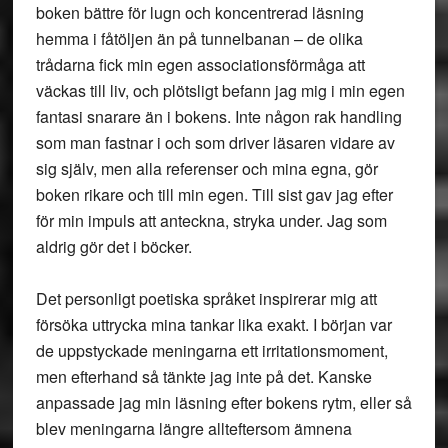
boken bättre för lugn och koncentrerad läsning
hemma i fåtöljen än på tunnelbanan – de olika
trådarna fick min egen associationsförmåga att
väckas till liv, och plötsligt befann jag mig i min egen
fantasi snarare än i bokens. Inte någon rak handling
som man fastnar i och som driver läsaren vidare av
sig själv, men alla referenser och mina egna, gör
boken rikare och till min egen. Till sist gav jag efter
för min impuls att anteckna, stryka under. Jag som
aldrig gör det i böcker.
Det personligt poetiska språket inspirerar mig att
försöka uttrycka mina tankar lika exakt. I början var
de uppstyckade meningarna ett irritationsmoment,
men efterhand så tänkte jag inte på det. Kanske
anpassade jag min läsning efter bokens rytm, eller så
blev meningarna längre allteftersom ämnena