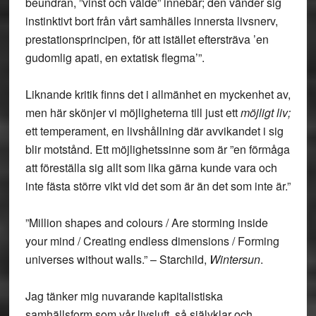
beundran, ”vinst och välde” innebär; den vänder sig
instinktivt bort från vårt samhälles innersta livsnerv,
prestationsprincipen, för att istället eftersträva ’en
gudomlig apati, en extatisk flegma’”.
Liknande kritik finns det i allmänhet en myckenhet av,
men här skönjer vi möjligheterna till just ett
möjligt liv;
ett temperament, en livshållning där avvikandet i sig
blir motstånd. Ett möjlighetssinne som är ”en förmåga
att föreställa sig allt som lika gärna kunde vara och
inte fästa större vikt vid det som är än det som inte är.”
”Million shapes and colours / Are storming inside
your mind / Creating endless dimensions / Forming
universes without walls.” – Starchild,
Wintersun
.
Jag tänker mig nuvarande kapitalistiska
samhällsform som vår livsluft, så självklar och