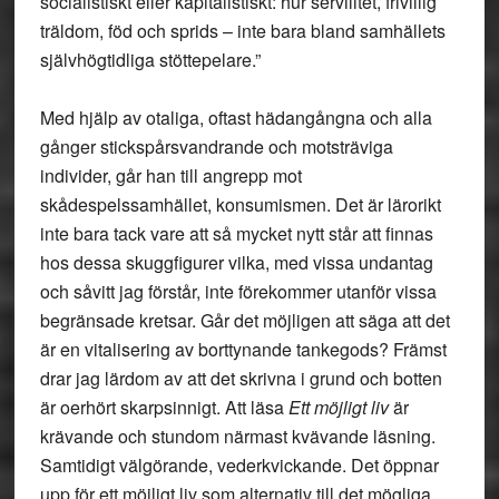
socialistiskt eller kapitalistiskt: hur servilitet, frivillig
träldom, föd och sprids – inte bara bland samhällets
självhögtidliga stöttepelare.”
Med hjälp av otaliga, oftast hädangångna och alla
gånger stickspårsvandrande och motsträviga
individer, går han till angrepp mot
skådespelssamhället, konsumismen. Det är lärorikt
inte bara tack vare att så mycket nytt står att finnas
hos dessa skuggfigurer vilka, med vissa undantag
och såvitt jag förstår, inte förekommer utanför vissa
begränsade kretsar. Går det möjligen att säga att det
är en vitalisering av borttynande tankegods? Främst
drar jag lärdom av att det skrivna i grund och botten
är oerhört skarpsinnigt. Att läsa
Ett möjligt liv
är
krävande och stundom närmast kvävande läsning.
Samtidigt välgörande, vederkvickande. Det öppnar
upp för ett möjligt liv som alternativ till det mögliga.