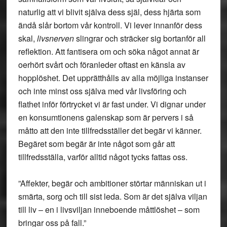
naturlig att vi blivit själva dess själ, dess hjärta som
ändå slår bortom vår kontroll. Vi lever innanför dess
skal,
livsnerven
slingrar och sträcker sig bortanför all
reflektion. Att fantisera om och söka något annat är
oerhört svårt och föranleder oftast en känsla av
hopplöshet. Det upprätthålls av alla möjliga instanser
och inte minst oss själva med vår livsföring och
flathet inför förtrycket vi är fast under. Vi dignar under
en konsumtionens galenskap som är pervers i så
måtto att den inte tillfredsställer det begär vi känner.
Begäret som begär är inte något som går att
tillfredsställa, varför alltid något tycks fattas oss.
”Affekter, begär och ambitioner störtar människan ut i
smärta, sorg och till sist leda. Som är det själva viljan
till liv – en i livsviljan inneboende måttlöshet – som
bringar oss på fall.”