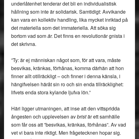
underlåtenhet tenderar det bli en individualistisk
hållning som inte är solidarisk. Samtidigt: Avvikande
kan vara en kollektiv handling, lika mycket inriktad på
det materiella som det immateriella. Att söka sig
bortom vad som
är.
Det finns en revolutionär gnista i
det skrivna.
”Ty: är ej människan något som, för att vara, måste
besvikas, kränkas, förhånas, komma därhän att hon
finner allt otillräckligt – och finner i denna känsla, i
hängifvelsen häråt sin ro och sin enda tillräcklighet:
lifvets enda stora kylande ljufva lön.”
Häri ligger utmaningen, att inse att den vittspridda
ångesten och upplevelsen av
brist
är ett samhälle
som får oss att ”besvikas, kränkas, förhånas”. Av vad
vet vi bara inte riktigt. Men frågetecknen hopar sig.