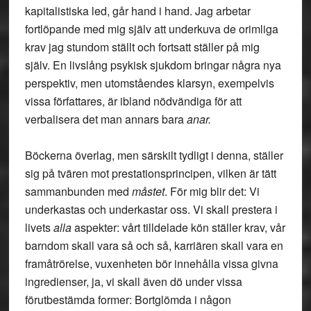
kapitalistiska led, går hand i hand. Jag arbetar
fortlöpande med mig själv att underkuva de orimliga
krav jag stundom ställt och fortsatt ställer på mig
själv. En livslång psykisk sjukdom bringar några nya
perspektiv, men utomståendes klarsyn, exempelvis
vissa författares, är ibland nödvändiga för att
verbalisera det man annars bara
anar.
Böckerna överlag, men särskilt tydligt i denna, ställer
sig på tvären mot prestationsprincipen, vilken är tätt
sammanbunden med
måstet
. För mig blir det: Vi
underkastas och underkastar oss. Vi skall prestera i
livets
alla
aspekter: vårt tilldelade kön ställer krav, vår
barndom skall vara så och så, karriären skall vara en
framåtrörelse, vuxenheten bör innehålla vissa givna
ingredienser, ja, vi skall även dö under vissa
förutbestämda former: Bortglömda i någon