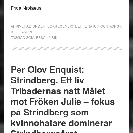
Frida Niblaeus
ARKIVERAD UNDER:
BOKRECENSION
,
LITTERATUR OCH KONST
,
RECENSION
TAGGAD SOM:
ESSÄ
,
LYRIK
Per Olov Enquist:
Strindberg. Ett liv
Tribadernas natt Målet
mot Fröken Julie – fokus
på Strindberg som
kvinnohatare dominerar