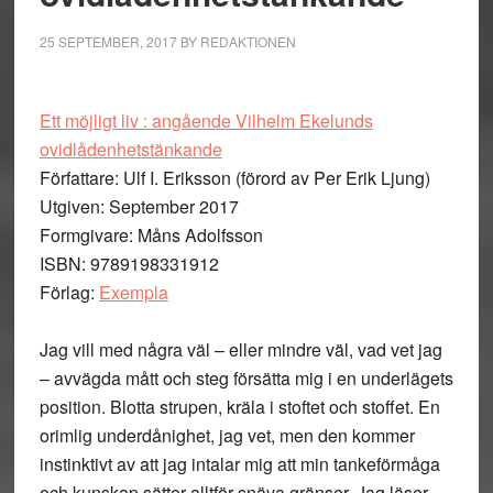
25 SEPTEMBER, 2017
BY
REDAKTIONEN
Ett möjligt liv : angående Vilhelm Ekelunds
ovidlådenhetstänkande
Författare: Ulf I. Eriksson (förord av Per Erik Ljung)
Utgiven: September 2017
Formgivare: Måns Adolfsson
ISBN: 9789198331912
Förlag:
Exempla
Jag vill med några väl – eller mindre väl, vad vet jag
– avvägda mått och steg försätta mig i en underlägets
position. Blotta strupen, kräla i stoftet och stoffet. En
orimlig underdånighet, jag vet, men den kommer
instinktivt av att jag intalar mig att min tankeförmåga
och kunskap sätter alltför snäva gränser. Jag läser,