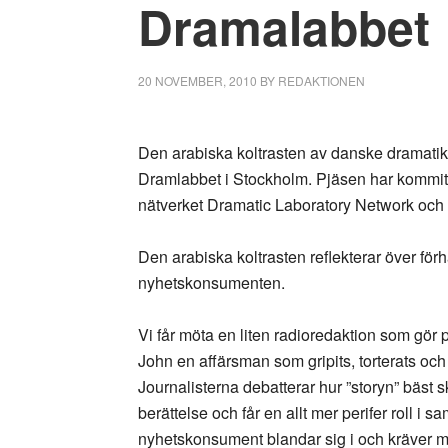
Dramalabbet
20 NOVEMBER, 2010
BY
REDAKTIONEN
Den arabiska koltrasten
av danske dramati
Dramlabbet i Stockholm. Pjäsen har kommit t
nätverket Dramatic Laboratory Network och
Den arabiska koltrasten reflekterar över för
nyhetskonsumenten.
Vi får möta en liten radioredaktion som gör 
John en affärsman som gripits, torterats och 
Journalisterna debatterar hur ”storyn” bäst sk
berättelse och får en allt mer perifer roll 
nyhetskonsument blandar sig i och kräver me