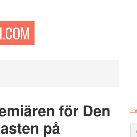
N.COM
Pr
si
remiären för Den
Pre
rasten på
Sö
på