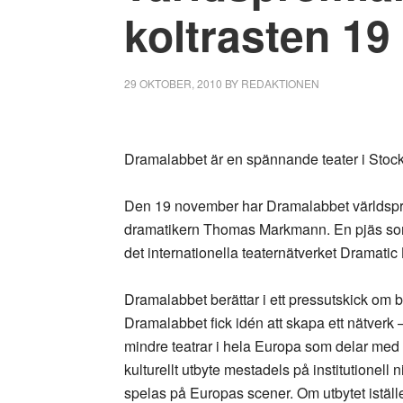
koltrasten 1
29 OKTOBER, 2010
BY
REDAKTIONEN
Dramalabbet är en spännande teater i Stoc
Den 19 november har Dramalabbet världspr
dramatikern Thomas Markmann. En pjäs som
det internationella teaternätverket Dramati
Dramalabbet berättar i ett pressutskick om b
Dramalabbet fick idén att skapa ett nätverk
mindre teatrar i hela Europa som delar med s
kulturellt utbyte mestadels på institutionel
spelas på Europas scener. Om utbytet iställe