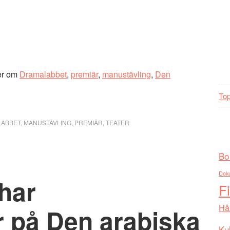
er om
Dramalabbet
,
premiär
,
manustävling
,
Den
Top
ABBET
,
MANUSTÄVLING
,
PREMIÄR
,
TEATER
Bo
Dok
har
F
Hå
r på Den arabiska
Kul