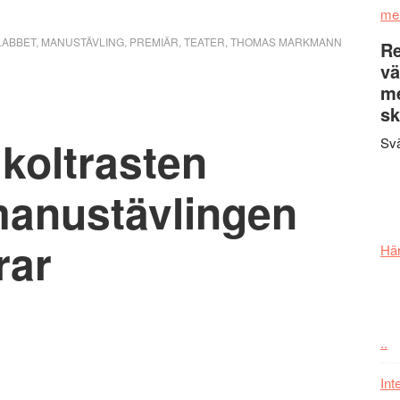
me
ABBET
,
MANUSTÄVLING
,
PREMIÄR
,
TEATER
,
THOMAS MARKMANN
Re
vä
m
sk
koltrasten
Svä
manustävlingen
rar
Här
..
Int