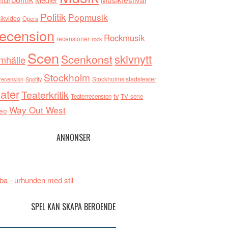
Politik
Popmusik
ikvideo
Opera
ecension
Rockmusik
recensioner
rock
Scen
skivnytt
Scenkonst
mhälle
Stockholm
Stockholms stadsteater
recension
Spotify
ater
Teaterkritik
tv
Teaterrecension
TV-serie
Way Out West
eo
ANNONSER
ba - urhunden med stil
SPEL KAN SKAPA BEROENDE