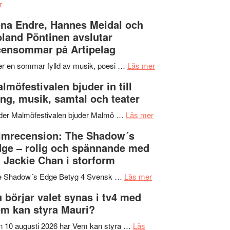
om
kompott
–
r
Filmrecension:
I
na Endre, Hannes Meidal och
Trustorhärvan
Delvis
land Pöntinen avslutar
–
bortom
ensommar på Artipelag
fascinerande,
genrens
spännande
vidsträckta
om
er en sommar fylld av musik, poesi …
Läs mer
och
terräng
Lena
lmöfestivalen bjuder in till
ger
Endre,
ng, musik, samtal och teater
mycket
Hannes
att
om
Meidal
der Malmöfestivalen bjuder Malmö …
Läs mer
tänka
Malmöfestivalen
och
lmrecension: The Shadow´s
på
bjuder
Roland
ge – rolig och spännande med
in
Pöntinen
 Jackie Chan i storform
till
avslutar
om
sång,
Scensommar
e Shadow´s Edge Betyg 4 Svensk …
Läs mer
Filmrecension:
musik,
på
 börjar valet synas i tv4 med
The
samtal
Artipelag
m kan styra Mauri?
Shadow
och
´s
teater
 10 augusti 2026 har Vem kan styra …
Läs