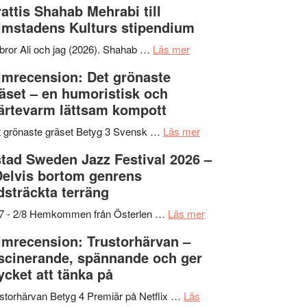
attis Shahab Mehrabi till
samarbeten
Files:
Out
lmstadens Kulturs stipendium
I
West
Want
presenterar
om
bror Ali och jag (2026). Shahab …
Läs mer
to
19
Grattis
lmrecension: Det grönaste
Believe
nya
Shahab
äset – en humoristisk och
–
titlar
Mehrabi
ärtevarm lättsam kompott
Vrach
i
till
Frankenshtey
årets
Filmstadens
om
 grönaste gräset Betyg 3 Svensk …
Läs mer
–
filmprogram
Kulturs
Filmrecension:
tad Sweden Jazz Festival 2026 –
med
stipendium
Det
Delvis bortom genrens
Fox
grönaste
dsträckta terräng
Mulder
gräset
och
–
om
/7 - 2/8 Hemkommen från Österlen …
Läs mer
Dana
en
Ystad
lmrecension: Trustorhärvan –
Scully
humoristisk
Sweden
scinerande, spännande och ger
och
Jazz
cket att tänka på
hjärtevarm
Festival
lättsam
2026
storhärvan Betyg 4 Premiär på Netflix …
Läs