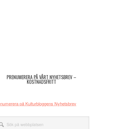
imärt
dofält
PRENUMERERA PÅ VÅRT NYHETSBREV –
KOSTNADSFRITT
numerera på Kulturbloggens Nyhetsbrev
k