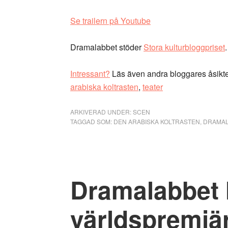
Se trailern på Youtube
Dramalabbet stöder
Stora kulturbloggpriset
.
Intressant?
Läs även andra bloggares åsikt
arabiska koltrasten
,
teater
ARKIVERAD UNDER:
SCEN
TAGGAD SOM:
DEN ARABISKA KOLTRASTEN
,
DRAMAL
Dramalabbet 
världspremiä