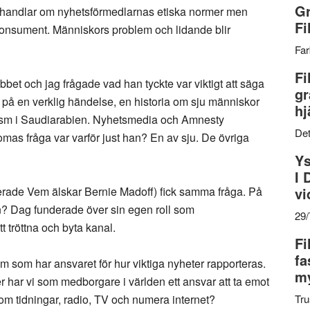
Gr
en handlar om nyhetsförmedlarnas etiska normer men
Fi
konsument. Människors problem och lidande blir
Far
Fi
bet och jag frågade vad han tyckte var viktigt att säga
gr
 på en verklig händelse, en historia om sju människor
hj
rism i Saudiarabien. Nyhetsmedia och Amnesty
Det
Thomas fråga var varför just han? En av sju. De övriga
Ys
I 
serade Vem älskar Bernie Madoff) fick samma fråga. På
vi
en? Dag funderade över sin egen roll som
29
t tröttna och byta kanal.
Fi
fa
m som har ansvaret för hur viktiga nyheter rapporteras.
my
 har vi som medborgare i världen ett ansvar att ta emot
nom tidningar, radio, TV och numera internet?
Tru