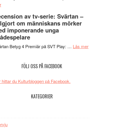
om
Edge
r
Nu
–
cension av tv-serie: Svärtan –
börjar
rolig
lgjort om människans mörker
valet
och
ed imponerande unga
synas
spännande
ådespelare
i
med
tv4
en
om
rtan Betyg 4 Premiär på SVT Play: …
Läs mer
med
Jackie
Recension
Vem
Chan
av
FÖLJ OSS PÅ FACEBOOK
kan
i
tv-
styra
storform
serie:
Mauri?
Svärtan
 hittar du Kulturbloggen på Facebook.
–
välgjort
KATEGORIER
om
människans
mörker
med
ervju
imponerande