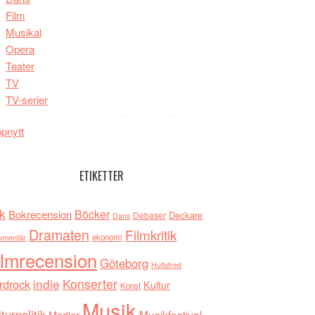
Film
Musikal
Opera
Teater
TV
TV-serier
pnytt
ETIKETTER
k
Böcker
Bokrecension
Deckare
Debaser
Dans
Dramaten
Filmkritik
umentär
ekonomi
ilmrecension
Göteborg
Hultsfred
indie
Konserter
rdrock
Kultur
Konst
Musik
turpolitik
Musikfestival
Medier