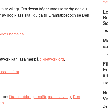
me
 som är viktigt. Om dessa frågor intresserar dig och du
Le
 av hög klass skall du gå till Dramlabbet och se Den
Ro
Sc
Eft
bets hemsida
.
Ma
så
Un
etwork kan läsa mer på
dl-network.org
.
Fi
Ed
ss till tårar
.
en
Th
Nu
er om
Dramalabbet
,
premiär
,
manustävling
,
Den
Ve
nn
Den