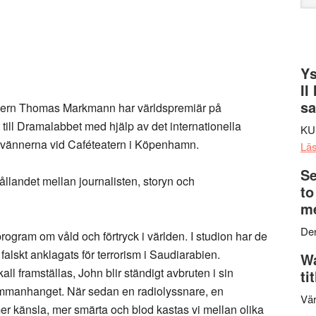
web
Ys
II
s
kern
Thomas Markmann
har världspremiär på
ill Dramalabbet med hjälp av det internationella
KU
 vännerna vid Caféteatern i Köpenhamn.
Lä
Se
hållandet mellan journalisten, storyn och
to
me
Den
program om våld och förtryck i världen. I studion har de
falskt anklagats för terrorism i Saudiarabien.
Wa
all framställas, John blir ständigt avbruten i sin
ti
i sammanhanget. När sedan en radiolyssnare, en
Vär
r känsla, mer smärta och blod kastas vi mellan olika