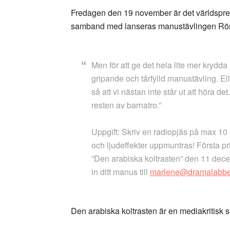
Fredagen den 19 november är det världspre
samband med lanseras manustävlingen Rör os
Men för att ge det hela lite mer krydd
gripande och tårfylld manustävling. Ell
så att vi nästan inte står ut att höra det
resten av barnatro.”
Uppgift:
Skriv en radiopjäs på max 10 mi
och ljudeffekter uppmuntras! Första p
”Den arabiska koltrasten” den 11 dece
in ditt manus till
marlene@dramalabbe
Den arabiska koltrasten är en mediakritis