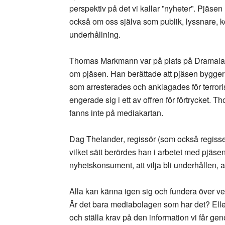
perspektiv på det vi kallar ”nyheter”. Pjäs
också om oss själva som publik, lyssnare, 
underhållning.
Thomas Markmann
var på plats på Dramalab
om pjäsen. Han berättade att pjäsen bygger
som arresterades och anklagades för terro
engerade sig i ett av offren för förtrycket. 
fanns inte på mediakartan.
Dag Thelander
, regissör (som också regis
vilket sätt berördes han i arbetet med pjäs
nyhetskonsument, att vilja bli underhållen, at
Alla kan känna igen sig och fundera över ve
Är det bara mediabolagen som har det? Eller
och ställa krav på den information vi får ge