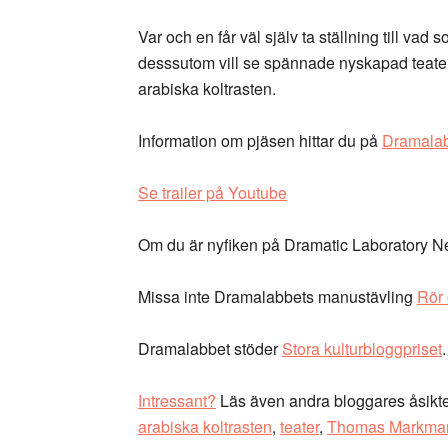
Var och en får väl själv ta ställning till vad
desssutom vill se spännade nyskapad teater
arabiska koltrasten.
Information om pjäsen hittar du på
Dramalab
Se trailer på Youtube
Om du är nyfiken på Dramatic Laboratory N
Missa inte Dramalabbets manustävling
Rör o
Dramalabbet stöder
Stora kulturbloggpriset
.
Intressant?
Läs även andra bloggares åsikt
arabiska koltrasten
,
teater
,
Thomas Markma