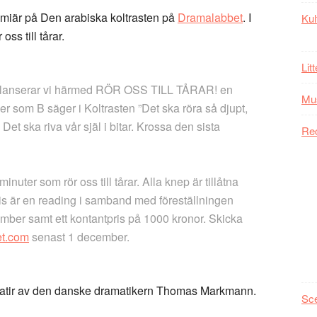
miär på Den arabiska koltrasten på
Dramalabbet
. I
Kul
s till tårar.
Lit
a lanserar vi härmed
RÖR OSS TILL TÅRAR!
en
Mu
er som B säger i Koltrasten ”Det ska röra så djupt,
. Det ska riva vår själ i bitar. Krossa den sista
Re
nuter som rör oss till tårar. Alla knep är tillåtna
ris är en reading i samband med föreställningen
mber samt ett kontantpris på 1000 kronor. Skicka
t.com
senast 1 december.
k satir av den danske dramatikern Thomas Markmann.
Sc