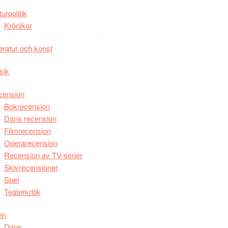
unga
turpolitik
skådespelare
Krönikor
teratur och konst
sik
cension
Bokrecension
Dans recension
Filmrecension
Operarecension
Recension av TV-serier
Skivrecensioner
Spel
Teaterkritik
en
Dans