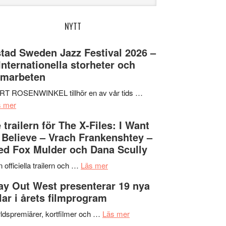
bplatsen
NYTT
tad Sweden Jazz Festival 2026 –
 Internationella storheter och
amarbeten
RT ROSENWINKEL tillhör en av vår tids …
om
s mer
Ystad
 trailern för The X-Files: I Want
Sweden
 Believe – Vrach Frankenshtey –
Jazz
d Fox Mulder och Dana Scully
Festival
2026
om
 officiella trailern och …
Läs mer
–
Se
y Out West presenterar 19 nya
II
trailern
tlar i årets filmprogram
Internationella
för
storheter
The
om
ldspremiärer, kortfilmer och …
Läs mer
och
X-
Way