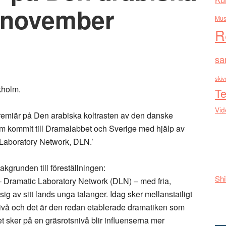
9 november
Mus
R
sa
skiv
kholm.
Te
Vid
emiär på Den arabiska koltrasten av den danske
 kommit till Dramalabbet och Sverige med hjälp av
c Laboratory Network, DLN.’
akgrunden till föreställningen:
Shi
 – Dramatic Laboratory Network (DLN) – med fria,
ig av sitt lands unga talanger. Idag sker mellanstatligt
l nivå och det är den redan etablerade dramatiken som
t sker på en gräsrotsnivå blir influenserna mer