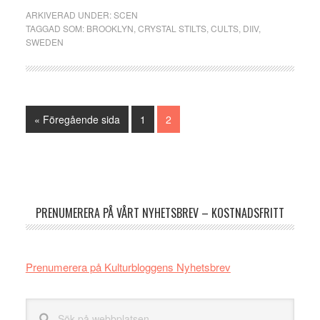
ARKIVERAD UNDER:
SCEN
TAGGAD SOM:
BROOKLYN
,
CRYSTAL STILTS
,
CULTS
,
DIIV
,
SWEDEN
Go
Sida
Sida
«
Föregående sida
1
2
to
Primärt
sidofält
PRENUMERERA PÅ VÅRT NYHETSBREV – KOSTNADSFRITT
Prenumerera på Kulturbloggens Nyhetsbrev
Sök