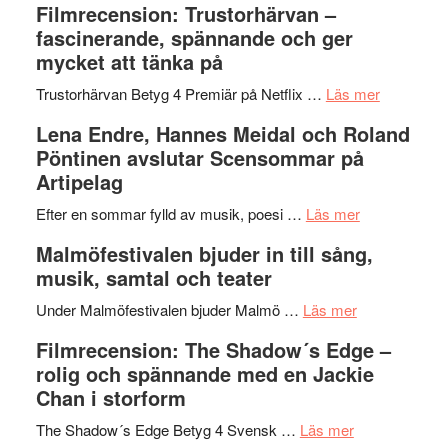
Filmrecension: Trustorhärvan –
Scully
humoristisk
Sweden
fascinerande, spännande och ger
och
Jazz
mycket att tänka på
hjärtevarm
Festival
lättsam
2026
om
Trustorhärvan Betyg 4 Premiär på Netflix …
Läs mer
kompott
–
Filmrecens
Lena Endre, Hannes Meidal och Roland
I
Trustorhä
Pöntinen avslutar Scensommar på
Delvis
–
Artipelag
bortom
fascineran
genrens
om
spännand
Efter en sommar fylld av musik, poesi …
Läs mer
vidsträckta
Lena
och
Malmöfestivalen bjuder in till sång,
terräng
Endre,
ger
musik, samtal och teater
Hannes
mycket
om
Meidal
att
Under Malmöfestivalen bjuder Malmö …
Läs mer
Malmöfestiva
och
tänka
Filmrecension: The Shadow´s Edge –
bjuder
Roland
på
rolig och spännande med en Jackie
in
Pöntinen
Chan i storform
till
avslutar
om
sång,
Scensommar
The Shadow´s Edge Betyg 4 Svensk …
Läs mer