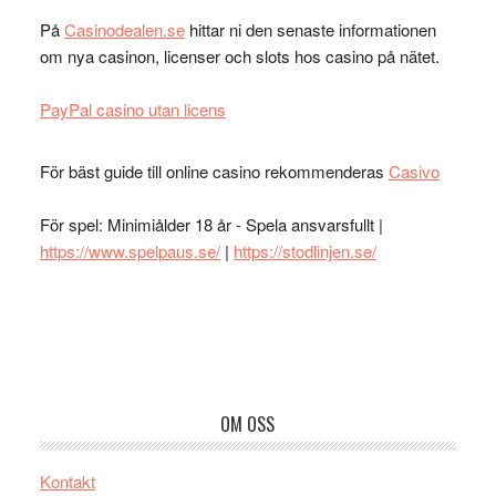
På
Casinodealen.se
hittar ni den senaste informationen
om nya casinon, licenser och slots hos casino på nätet.
PayPal casino utan licens
För bäst guide till online casino rekommenderas
Casivo
För spel: Minimiålder 18 år - Spela ansvarsfullt |
https://www.spelpaus.se/
|
https://stodlinjen.se/
Footer
OM OSS
Kontakt