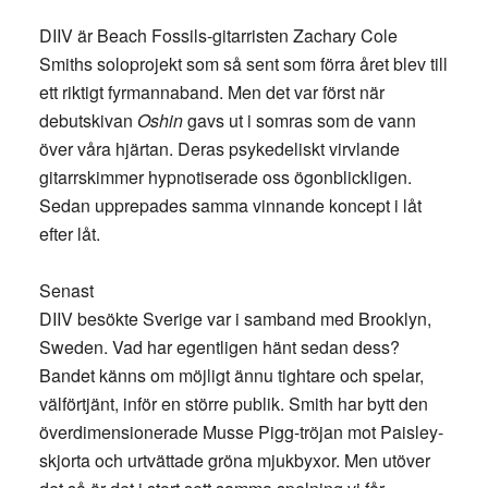
DIIV är Beach Fossils-gitarristen Zachary Cole
Smiths soloprojekt som så sent som förra året blev till
ett riktigt fyrmannaband. Men det var först när
debutskivan
Oshin
gavs ut i somras som de vann
över våra hjärtan. Deras psykedeliskt virvlande
gitarrskimmer hypnotiserade oss ögonblickligen.
Sedan upprepades samma vinnande koncept i låt
efter låt.
Senast
DIIV besökte Sverige var i samband med Brooklyn,
Sweden. Vad har egentligen hänt sedan dess?
Bandet känns om möjligt ännu tightare och spelar,
välförtjänt, inför en större publik. Smith har bytt den
överdimensionerade Musse Pigg-tröjan mot Paisley-
skjorta och urtvättade gröna mjukbyxor. Men utöver