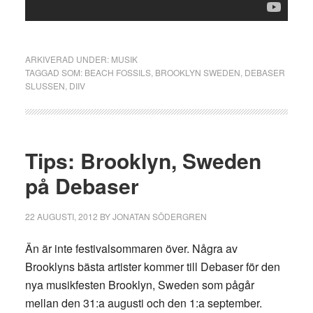
ARKIVERAD UNDER:
MUSIK
TAGGAD SOM:
BEACH FOSSILS
,
BROOKLYN SWEDEN
,
DEBASER
SLUSSEN
,
DIIV
Tips: Brooklyn, Sweden
på Debaser
22 AUGUSTI, 2012
BY
JONATAN SÖDERGREN
Än är inte festivalsommaren över. Några av
Brooklyns bästa artister kommer till Debaser för den
nya musikfesten Brooklyn, Sweden som pågår
mellan den 31:a augusti och den 1:a september.