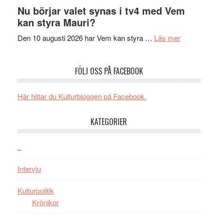
Filmrecension
musik,
på
Nu börjar valet synas i tv4 med Vem
The
samtal
Artipelag
kan styra Mauri?
Shadow
och
´s
teater
om
Den 10 augusti 2026 har Vem kan styra …
Läs mer
Edge
Nu
–
börjar
FÖLJ OSS PÅ FACEBOOK
rolig
valet
och
synas
spännande
i
Här hittar du Kulturbloggen på Facebook.
med
tv4
en
med
KATEGORIER
Jackie
Vem
Chan
kan
..
i
styra
storform
Mauri?
Intervju
Kulturpolitik
Krönikor