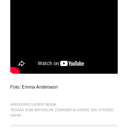
Foto: Emma Andersson
ARKIVERAD UNDER:
MUSIK
TAGGAD SOM:
BROOKLYN
,
DEBASER SLUSSEN
,
DIIV
,
DOUSED
,
OSHIN