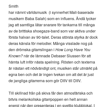
Smith
har nämnt världsmusik (i synnerhet Mali-baserade
musikern Baba Salah) som en influens. Ändå tycker
jag att samtliga låtar snarare för tankarna till många
av de brittiska shoegaze-band som var aktiva under
första halvan av 90-talet. Deras största styrka är dock
deras känsla för melodier. Många visslade nog på
den drömska gitarrslingan i
How Long Have You
Known?
när de lämnade Debaser Slussen för att
hämta luft inför nästa spelning. Rösten och texterna
är nästan ett nödvändigt ont, musiken står utmärkt på
egna ben och det är ingen tvekan om att det är just
de jangliga gitarrerna som gör DIIV till DIIV.
Till skillnad från på skiva får den atmosfäriska och
bitvis melankoliska gitarrpoppen en helt annan
energi när den presenteras i en svettig klubblokal. I