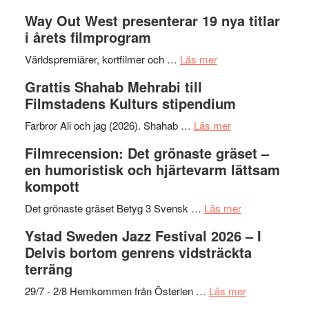
Se
lysande
–
Way Out West presenterar 19 nya titlar
trailern
kväll
II
i årets filmprogram
för
Internat
The
om
storhet
Världspremiärer, kortfilmer och …
Läs mer
X-
Way
och
Grattis Shahab Mehrabi till
Files:
Out
samarb
Filmstadens Kulturs stipendium
I
West
Want
presenterar
om
Farbror Ali och jag (2026). Shahab …
Läs mer
to
19
Grattis
Filmrecension: Det grönaste gräset –
Believe
nya
Shahab
en humoristisk och hjärtevarm lättsam
–
titlar
Mehrabi
kompott
Vrach
i
till
Frankenshtey
årets
Filmstadens
om
Det grönaste gräset Betyg 3 Svensk …
Läs mer
–
filmprogram
Kulturs
Filmrecension:
Ystad Sweden Jazz Festival 2026 – I
med
stipendium
Det
Delvis bortom genrens vidsträckta
Fox
grönaste
terräng
Mulder
gräset
och
–
om
29/7 - 2/8 Hemkommen från Österlen …
Läs mer
Dana
en
Ystad