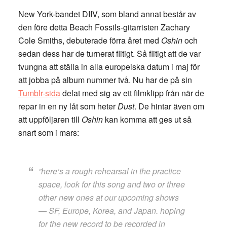
New York-bandet DIIV, som bland annat består av
den före detta Beach Fossils-gitarristen Zachary
Cole Smiths, debuterade förra året med
Oshin
och
sedan dess har de turnerat flitigt. Så flitigt att de var
tvungna att ställa in alla europeiska datum i maj för
att jobba på album nummer två. Nu har de på sin
Tumblr-sida
delat med sig av ett filmklipp från när de
repar in en ny låt som heter
Dust
. De hintar även om
att uppföljaren till
Oshin
kan komma att ges ut så
snart som i mars:
”here’s a rough rehearsal in the practice
space, look for this song and two or three
other new ones at our upcoming shows
— SF, Europe, Korea, and Japan. hoping
for the new record to be recorded in