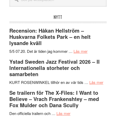
på
webbplatsen
NYTT
Recension: Håkan Hellström –
Huskvarna Folkets Park – en helt
lysande kväll
om
5/5 07.20. Det är tiden jag kommer …
Läs mer
Recension:
Ystad Sweden Jazz Festival 2026 – II
Håkan
Internationella storheter och
Hellström
samarbeten
–
Huskvarna
om
KURT ROSENWINKEL tillhör en av vår tids …
Läs mer
Folkets
Ystad
Se trailern för The X-Files: I Want to
Park
Swede
Believe – Vrach Frankenshtey – med
–
Jazz
Fox Mulder och Dana Scully
en
Festiva
om
helt
2026
Den officiella trailern och …
Läs mer