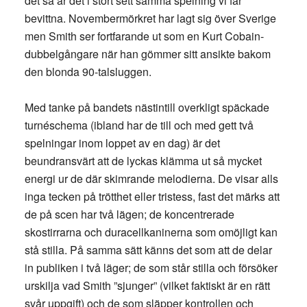
det så är det i stort sett samma spelning vi får
bevittna. Novembermörkret har lagt sig över Sverige
men Smith ser fortfarande ut som en Kurt Cobain-
dubbelgångare när han gömmer sitt ansikte bakom
den blonda 90-talsluggen.
Med tanke på bandets nästintill overkligt späckade
turnéschema (ibland har de till och med gett två
spelningar inom loppet av en dag) är det
beundransvärt att de lyckas klämma ut så mycket
energi ur de där skimrande melodierna. De visar alls
inga tecken på trötthet eller tristess, fast det märks att
de på scen har två lägen; de koncentrerade
skostirrarna och duracellkaninerna som omöjligt kan
stå stilla. På samma sätt känns det som att de delar
in publiken i två läger; de som står stilla och försöker
urskilja vad Smith ”sjunger” (vilket faktiskt är en rätt
svår uppgift) och de som släpper kontrollen och