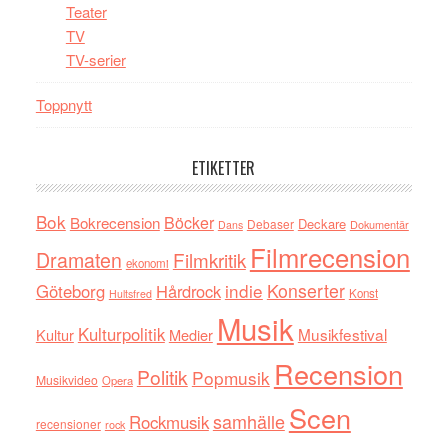
Teater
TV
TV-serier
Toppnytt
ETIKETTER
Bok
Böcker
Bokrecension
Deckare
Debaser
Dokumentär
Dans
Filmrecension
Dramaten
Filmkritik
ekonomi
indie
Konserter
Göteborg
Hårdrock
Konst
Hultsfred
Musik
Kulturpolitik
Musikfestival
Kultur
Medier
Recension
Politik
Popmusik
Musikvideo
Opera
Scen
samhälle
Rockmusik
recensioner
rock