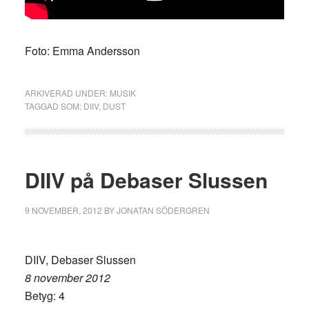
Foto: Emma Andersson
ARKIVERAD UNDER:
MUSIK
TAGGAD SOM:
DIIV
,
DUST
DIIV på Debaser Slussen
9 NOVEMBER, 2012
BY
JONATAN SÖDERGREN
DIIV, Debaser Slussen
8 november 2012
Betyg: 4