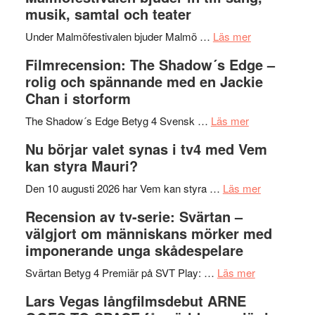
terräng
Endre,
ger
musik, samtal och teater
Hannes
mycket
om
Meidal
att
Under Malmöfestivalen bjuder Malmö …
Läs mer
Malmöfestiva
och
tänka
Filmrecension: The Shadow´s Edge –
bjuder
Roland
på
rolig och spännande med en Jackie
in
Pöntinen
Chan i storform
till
avslutar
om
sång,
Scensommar
The Shadow´s Edge Betyg 4 Svensk …
Läs mer
Filmrecension
musik,
på
Nu börjar valet synas i tv4 med Vem
The
samtal
Artipelag
kan styra Mauri?
Shadow
och
´s
teater
om
Den 10 augusti 2026 har Vem kan styra …
Läs mer
Edge
Nu
Recension av tv-serie: Svärtan –
–
börjar
välgjort om människans mörker med
rolig
valet
imponerande unga skådespelare
och
synas
spännande
om
i
Svärtan Betyg 4 Premiär på SVT Play: …
Läs mer
med
Recension
tv4
Lars Vegas långfilmsdebut ARNE
en
av
med