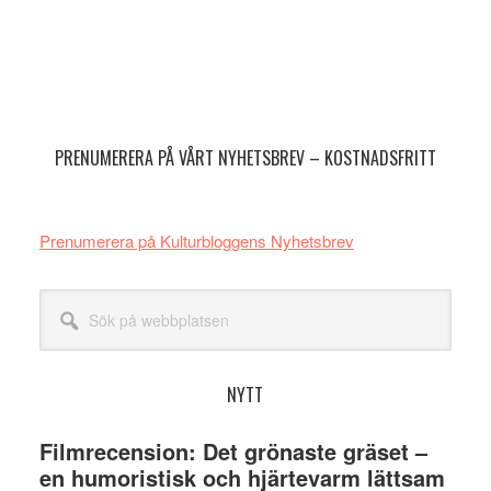
Primärt
sidofält
PRENUMERERA PÅ VÅRT NYHETSBREV – KOSTNADSFRITT
Prenumerera på Kulturbloggens Nyhetsbrev
Sök
på
webbplatsen
NYTT
Filmrecension: Det grönaste gräset –
en humoristisk och hjärtevarm lättsam