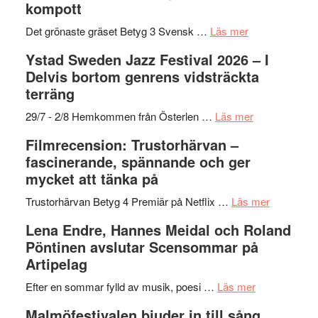
kompott
om
Det grönaste gräset Betyg 3 Svensk …
Läs mer
Filmrecension:
Ystad Sweden Jazz Festival 2026 – I
Det
Delvis bortom genrens vidsträckta
grönaste
terräng
gräset
–
om
29/7 - 2/8 Hemkommen från Österlen …
Läs mer
en
Ystad
Filmrecension: Trustorhärvan –
humoristisk
Sweden
fascinerande, spännande och ger
och
Jazz
mycket att tänka på
hjärtevarm
Festival
lättsam
2026
om
Trustorhärvan Betyg 4 Premiär på Netflix …
Läs mer
kompott
–
Filmrecens
Lena Endre, Hannes Meidal och Roland
I
Trustorhä
Pöntinen avslutar Scensommar på
Delvis
–
Artipelag
bortom
fascineran
genrens
om
spännand
Efter en sommar fylld av musik, poesi …
Läs mer
vidsträckta
Lena
och
Malmöfestivalen bjuder in till sång,