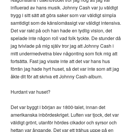
influerad av hans musik. Johnny Cash var ju väldigt
trygg i sitt sätt att göra saker som var väldigt simpla
samtidigt som de känslomässigt var väldigt intensiva.
Det var rakt på och han hade en tydlig vision, det
spelade inte någon roll vad folk tyckte. De stunder då
jag tvivlade på mig själv tror jag att Johnny Cash i
mitt undermedvetna blev någonting som fick mig att
fortsätta. Fast jag visste inte att det var hans hus
förrän jag hade hyrt huset, så det var inte som att jag
åkte dit för att skriva ett Johnny Cash-album.
Hurdant var huset?
Det var byggt i början av 1800-talet, innan det
amerikanska inbördeskriget. Luften var tjock, det var
väldigt grönt, utanför hördes cikador och syrsor och
hettan var ångande. Det var ett trähus uppe på en