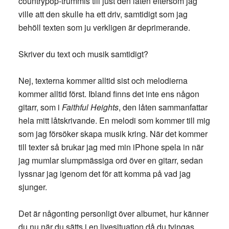
countrypop-trummis till just den låten eftersom jag
ville att den skulle ha ett driv, samtidigt som jag
behöll texten som ju verkligen är deprimerande.
Skriver du text och musik samtidigt?
Nej, texterna kommer alltid sist och melodierna
kommer alltid först. Ibland finns det inte ens någon
gitarr, som i
Faithful Heights
, den låten sammanfattar
hela mitt låtskrivande. En melodi som kommer till mig
som jag försöker skapa musik kring. När det kommer
till texter så brukar jag med min iPhone spela in när
jag mumlar slumpmässiga ord över en gitarr, sedan
lyssnar jag igenom det för att komma på vad jag
sjunger.
Det är någonting personligt över albumet, hur känner
du nu när du sätts i en livesituation då du tvingas