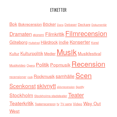
ETIKETTER
Bok
Böcker
Bokrecension
Deckare
Debaser
Dokumentär
Dans
Filmrecension
Dramaten
Filmkritik
ekonomi
indie
Konserter
Göteborg
Hårdrock
Konst
Hultsfred
Musik
Kulturpolitik
Musikfestival
Kultur
Medier
Recension
Politik
Popmusik
Musikvideo
Opera
Scen
samhälle
Rockmusik
recensioner
rock
skivnytt
Scenkonst
skivrecension
Spotify
Teater
Stockholm
Stockholms stadsteater
Teaterkritik
Way Out
tv
Video
Teaterrecension
TV-serie
West