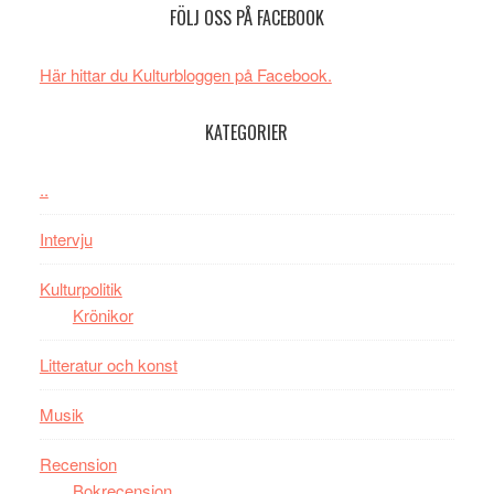
FÖLJ OSS PÅ FACEBOOK
och
Spider-
energi
Man
när
filmen
Här hittar du Kulturbloggen på Facebook.
legendarisk
någonsin
100-
KATEGORIER
åring
firas
..
–
Wayne
Intervju
Tucker
hyllar
Kulturpolitik
Miles
Krönikor
Davis
Litteratur och konst
på
Utopia
Musik
Recension
Bokrecension