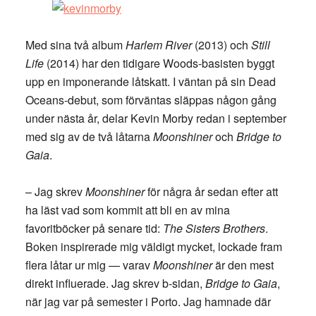
Med sina två album
Harlem River
(2013) och
Still
Life
(2014) har den tidigare Woods-basisten byggt
upp en imponerande låtskatt. I väntan på sin Dead
Oceans-debut, som förväntas släppas någon gång
under nästa år, delar Kevin Morby redan i september
med sig av de två låtarna
Moonshiner
och
Bridge to
Gaia
.
– Jag skrev
Moonshiner
för några år sedan efter att
ha läst vad som kommit att bli en av mina
favoritböcker på senare tid:
The Sisters Brothers
.
Boken inspirerade mig väldigt mycket, lockade fram
flera låtar ur mig — varav
Moonshiner
är den mest
direkt influerade. Jag skrev b-sidan,
Bridge to Gaia
,
när jag var på semester i Porto. Jag hamnade där