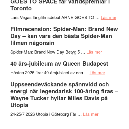
GOES TO SPACE får världspremiär i
Jackie
tv-
Vem
Toronto
Chan
serie:
kan
i
Svärtan
styra
om
Lars Vegas långfilmsdebut ARNE GOES TO …
Läs mer
storform
–
Mauri?
Lars
Filmrecension: Spider-Man: Brand New
välgjort
Vegas
Day – kan vara den bästa Spider-Man
om
långfi
filmen någonsin
människans
ARNE
om
mörker
GOES
Spider-Man: Brand New Day Betyg 5 …
Läs mer
Filmrecension
med
TO
40 års-jubileum av Queen Budapest
Spider-
imponerande
SPAC
Man:
unga
om
får
Hösten 2026 firar 40-årsjubileet av den …
Läs mer
Brand
skådespelar
40
världs
Uppseendeväckande spännvidd och
New
års-
i
energi när legendarisk 100-åring firas –
Day
jubileum
Toront
Wayne Tucker hyllar Miles Davis på
–
av
Utopia
kan
Queen
om
vara
Budapest
24-25/7 2026 Utopia i Göteborg Får …
Läs mer
Uppseendeväck
den
spännvidd
bästa