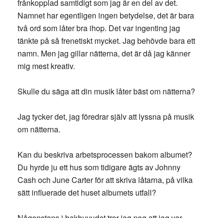
frånkopplad samtidigt som jag är en del av det.
Namnet har egentligen ingen betydelse, det är bara
två ord som låter bra ihop. Det var ingenting jag
tänkte på så frenetiskt mycket. Jag behövde bara ett
namn. Men jag gillar nätterna, det är då jag känner
mig mest kreativ.
Skulle du säga att din musik låter bäst om nätterna?
Jag tycker det, jag föredrar själv att lyssna på musik
om nätterna.
Kan du beskriva arbetsprocessen bakom albumet?
Du hyrde ju ett hus som tidigare ägts av Johnny
Cash och June Carter för att skriva låtarna, på vilka
sätt influerade det huset albumets utfall?
Någonstans i bakhuvudet tror jag nog att jag var