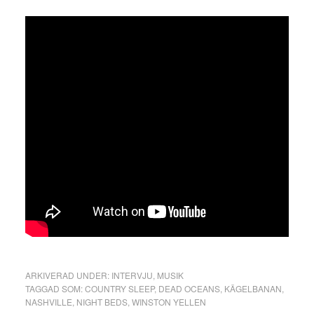
ARKIVERAD UNDER:
INTERVJU
,
MUSIK
TAGGAD SOM:
COUNTRY SLEEP
,
DEAD OCEANS
,
KÄGELBANAN
,
NASHVILLE
,
NIGHT BEDS
,
WINSTON YELLEN