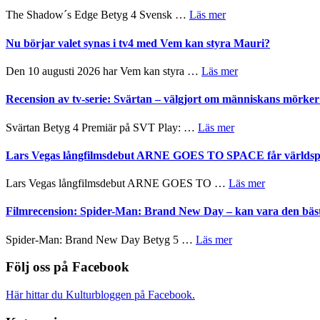
avslutar
till
om
The Shadow´s Edge Betyg 4 Svensk …
Läs mer
Scensommar
sång,
Filmrecension:
på
musik,
The
Nu börjar valet synas i tv4 med Vem kan styra Mauri?
Artipelag
samtal
Shadow
och
´s
om
Den 10 augusti 2026 har Vem kan styra …
Läs mer
teater
Edge
Nu
–
börjar
Recension av tv-serie: Svärtan – välgjort om människans mörk
rolig
valet
och
synas
om
Svärtan Betyg 4 Premiär på SVT Play: …
Läs mer
spännande
i
Recension
med
tv4
av
Lars Vegas långfilmsdebut ARNE GOES TO SPACE får världspr
en
med
tv-
Jackie
Vem
serie:
Chan
om
Lars Vegas långfilmsdebut ARNE GOES TO …
Läs mer
kan
Svärtan
i
Lars
styra
–
storform
Vegas
Filmrecension: Spider-Man: Brand New Day – kan vara den bäs
Mauri?
välgjort
långfilmsde
om
ARNE
om
Spider-Man: Brand New Day Betyg 5 …
Läs mer
människans
GOES
Filmrecension:
mörker
TO
Spider-
Följ oss på Facebook
med
SPACE
Man:
imponerande
får
Brand
unga
Här hittar du Kulturbloggen på Facebook.
världspremi
New
skådespelare
i
Day