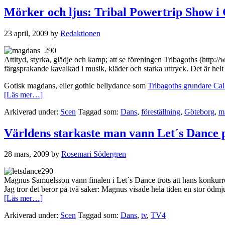
Mörker och ljus: Tribal Powertrip Show i
23 april, 2009
by
Redaktionen
Attityd, styrka, glädje och kamp; att se föreningen Tribagoths (http:/
färgsprakande kavalkad i musik, kläder och starka uttryck. Det är helt
Gotisk magdans, eller gothic bellydance som
Tribagoths grundare Call
om
[Läs mer…]
Mörker
Arkiverad under:
Scen
Taggad som:
Dans
,
föreställning
,
Göteborg
,
m
och
ljus:
Tribal
Världens starkaste man vann Let´s Dance 
Powertrip
Show
28 mars, 2009
by
Rosemari Södergren
i
Göteborg
Magnus Samuelsson vann finalen i Let´s Dance trots att hans konkurre
Jag tror det beror på två saker: Magnus visade hela tiden en stor ödmj
om
[Läs mer…]
Världens
Arkiverad under:
Scen
Taggad som:
Dans
,
tv
,
TV4
starkaste
man