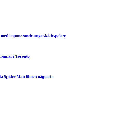
er med imponerande unga skådespelare
emiär i Toronto
ta Spider-Man filmen någonsin
but
är