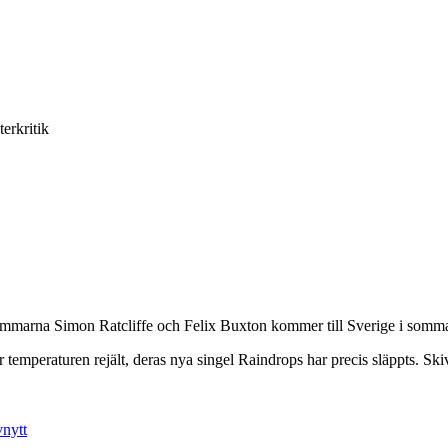
terkritik
marna Simon Ratcliffe och Felix Buxton kommer till Sverige i somma
emperaturen rejält, deras nya singel Raindrops har precis släppts. Skiv
vnytt