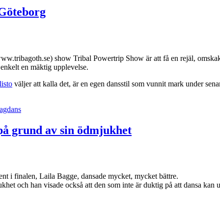
 Göteborg
/www.tribagoth.se) show Tribal Powertrip Show är att få en rejäl, omskak
 enkelt en mäktig upplevelse.
isto
väljer att kalla det, är en egen dansstil som vunnit mark under senar
agdans
på grund av sin ödmjukhet
nt i finalen, Laila Bagge, dansade mycket, mycket bättre.
ukhet och han visade också att den som inte är duktig på att dansa kan u