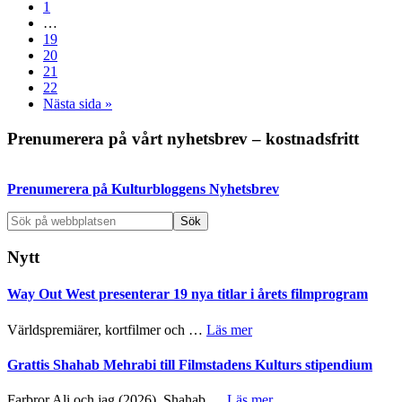
Sida
to
1
Guldvinnarna:
Interimistiska
…
Håkan
sidor
Sida
19
Hellström,
utelämnas
Sida
20
Lykke
Sida
21
Li,
Sida
22
Afasi
Go
Nästa sida »
&
to
Filthy,
Primärt
Prenumerera på vårt nyhetsbrev – kostnadsfritt
Style
of
sidofält
Eye,
Markus
Prenumerera på Kulturbloggens Nyhetsbrev
Krunegård,
Sök
El
på
Perro
webbplatsen
del
Nytt
Mar,
Johnossi
Way Out West presenterar 19 nya titlar i årets filmprogram
och
In
om
Världspremiärer, kortfilmer och …
Läs mer
Flames
Way
Out
Grattis Shahab Mehrabi till Filmstadens Kulturs stipendium
West
presenterar
om
Farbror Ali och jag (2026). Shahab …
Läs mer