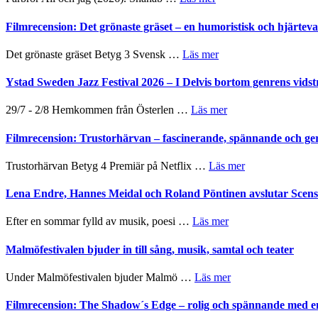
19
Grattis
nya
Shahab
Filmrecension: Det grönaste gräset – en humoristisk och hjärte
titlar
Mehrabi
i
till
om
Det grönaste gräset Betyg 3 Svensk …
Läs mer
årets
Filmstadens
Filmrecension:
filmprogram
Kulturs
Det
Ystad Sweden Jazz Festival 2026 – I Delvis bortom genrens vidst
stipendium
grönaste
gräset
om
29/7 - 2/8 Hemkommen från Österlen …
Läs mer
–
Ystad
en
Sweden
Filmrecension: Trustorhärvan – fascinerande, spännande och ge
humoristisk
Jazz
och
Festival
om
Trustorhärvan Betyg 4 Premiär på Netflix …
Läs mer
hjärtevarm
2026
Filmrecension:
lättsam
–
Trustorhärvan
Lena Endre, Hannes Meidal och Roland Pöntinen avslutar Scen
kompott
I
–
Delvis
fascinerande,
om
Efter en sommar fylld av musik, poesi …
Läs mer
bortom
spännande
Lena
genrens
och
Endre,
Malmöfestivalen bjuder in till sång, musik, samtal och teater
vidsträckta
ger
Hannes
terräng
mycket
Meidal
om
Under Malmöfestivalen bjuder Malmö …
Läs mer
att
och
Malmöfestivalen
tänka
Roland
bjuder
Filmrecension: The Shadow´s Edge – rolig och spännande med e
på
Pöntinen
in