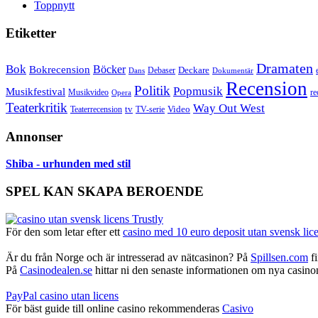
Toppnytt
Etiketter
Dramaten
Bok
Bokrecension
Böcker
Deckare
Debaser
Dokumentär
Dans
Recension
Politik
Popmusik
Musikfestival
Musikvideo
re
Opera
Teaterkritik
Way Out West
Video
tv
Teaterrecension
TV-serie
Annonser
Shiba - urhunden med stil
SPEL KAN SKAPA BEROENDE
För den som letar efter ett
casino med 10 euro deposit utan svensk lic
Är du från Norge och är intresserad av nätcasinon? På
Spillsen.com
fi
På
Casinodealen.se
hittar ni den senaste informationen om nya casinon,
PayPal casino utan licens
För bäst guide till online casino rekommenderas
Casivo