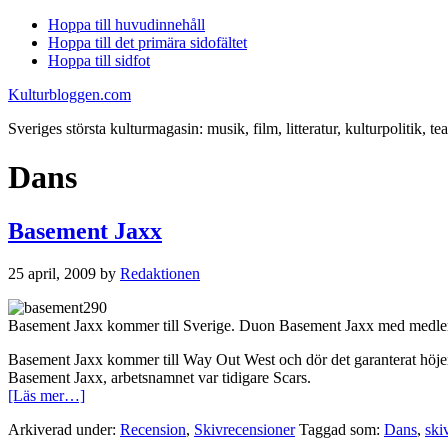
Hoppa till huvudinnehåll
Hoppa till det primära sidofältet
Hoppa till sidfot
Kulturbloggen.com
Sveriges största kulturmagasin: musik, film, litteratur, kulturpolitik, tea
Dans
Basement Jaxx
25 april, 2009
by
Redaktionen
Basement Jaxx kommer till Sverige. Duon Basement Jaxx med medlem
Basement Jaxx kommer till Way Out West och dör det garanterat höjer t
Basement Jaxx, arbetsnamnet var tidigare Scars.
om
[Läs mer…]
Basement
Arkiverad under:
Recension
,
Skivrecensioner
Taggad som:
Dans
,
ski
Jaxx