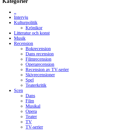
Kategorier
Toronto
–
kan
..
vara
Intervju
den
Kulturpolitik
bästa
Krönikor
Spider-
Litteratur och konst
Man
Musik
filmen
Recension
någonsin
Bokrecension
Dans recension
Filmrecension
Operarecension
Recension av TV-serier
Skivrecensioner
Spel
Teaterkritik
Scen
Dans
Film
Musikal
Opera
Teater
TV
TV-serier