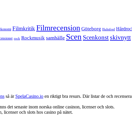
Filmrecension
Filmkritik
Göteborg
Hårdroc
ekonomi
Hultsfred
Scen
skivnytt
Scenkonst
samhälle
Rockmusik
censioner
rock
ens
så är
SpelaCasino.io
en riktigt bra resurs. Där listar de och recenserar
nns det senaste inom norska online casinon, licenser och slots.
 licenser och slots hos casino på nätet.