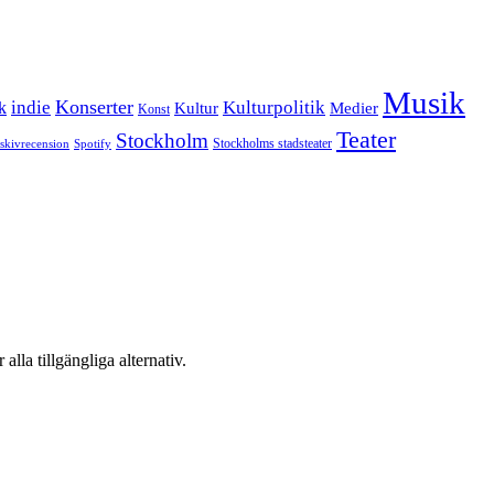
Musik
Konserter
k
indie
Kulturpolitik
Kultur
Medier
Konst
Teater
Stockholm
Stockholms stadsteater
skivrecension
Spotify
 alla tillgängliga alternativ.