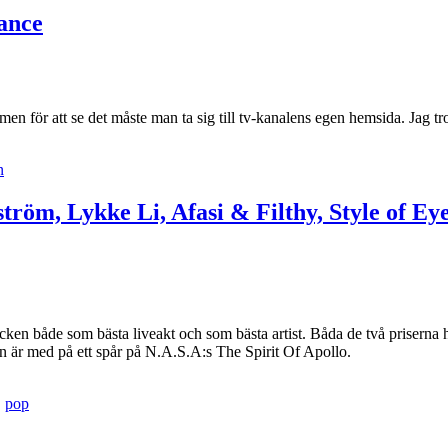
ance
men för att se det måste man ta sig till tv-kanalens egen hemsida. Jag 
n
tröm, Lykke Li, Afasi & Filthy, Style of E
en både som bästa liveakt och som bästa artist. Båda de två priserna h
hon är med på ett spår på N.A.S.A:s The Spirit Of Apollo.
,
pop