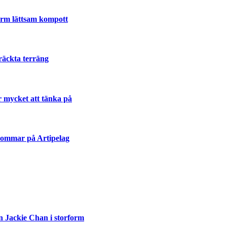
varm lättsam kompott
räckta terräng
r mycket att tänka på
sommar på Artipelag
n Jackie Chan i storform