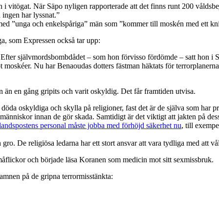
 vitögat. När Säpo nyligen rapporterade att det finns runt 200 våldsbej
ingen har lyssnat.”
ed ”unga och enkelspåriga” män som ”kommer till moskén med ett knipp
iga, som Expressen också tar upp:
fter självmordsbombdådet – som hon förvisso fördömde – satt hon i SV
ot moskéer. Nu har Benaoudas dotters fästman häktats för terrorplaner
 än en gång gripits och varit oskyldig. Det får framtiden utvisa.
att döda oskyldiga och skylla på religioner, fast det är de själva som h
 människor innan de gör skada. Samtidigt är det viktigt att jakten på dess
landspostens personal måste jobba med förhöjd säkerhet nu
, till exemp
 gro. De religiösa ledarna har ett stort ansvar att vara tydliga med att v
småflickor och började läsa Koranen som medicin mot sitt sexmissbruk.
namnen på de gripna terrormisstänkta: