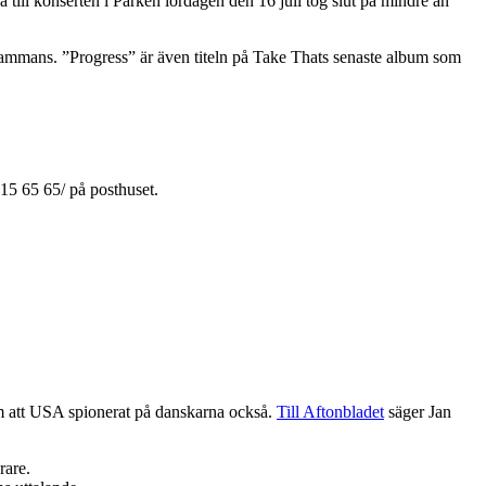
a till konserten i Parken lördagen den 16 juli tog slut på mindre än
lsammans. ”Progress” är även titeln på Take Thats senaste album som
 15 65 65/ på posthuset.
m att USA spionerat på danskarna också.
Till Aftonbladet
säger Jan
rare.