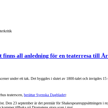
terkritik
inns all anledning för en teaterresa till År
ner under ett tak. Det byggdes i slutet av 1800-talet och invigdes 15
hus teaterscen,
berättar Svenska Dagbladet
:
t. Den 23 september är det premiär för Shakespeareuppsättningen i regi 
m kommer tillbaka på Dramatens stora scen i maj.