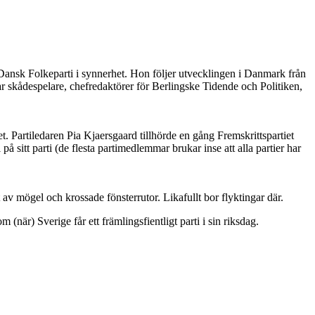
Dansk Folkeparti i synnerhet. Hon följer utvecklingen i Danmark från
ar skådespelare, chefredaktörer för Berlingske Tidende och Politiken,
. Partiledaren Pia Kjaersgaard tillhörde en gång Fremskrittspartiet
sitt parti (de flesta partimedlemmar brukar inse att alla partier har
v mögel och krossade fönsterrutor. Likafullt bor flyktingar där.
(när) Sverige får ett främlingsfientligt parti i sin riksdag.