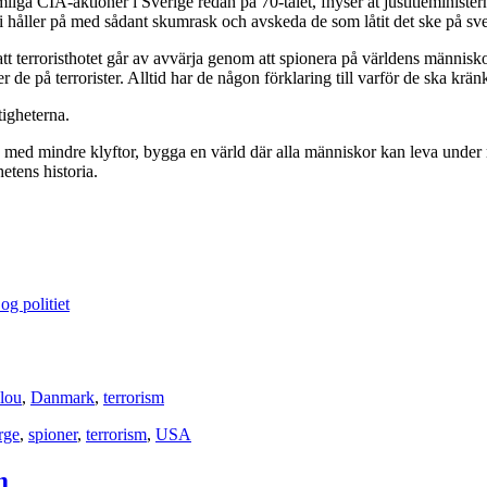
iga CIA-aktioner i Sverige redan på 70-talet, fnyser åt justitieminister
vi håller på med sådant skumrask och avskeda de som låtit det ske på s
att terroristhotet går av avvärja genom att spionera på världens människ
de på terrorister. Alltid har de någon förklaring till varför de ska kränk
tigheterna.
 med mindre klyftor, bygga en värld där alla människor kan leva under m
etens historia.
g politiet
lou
,
Danmark
,
terrorism
rge
,
spioner
,
terrorism
,
USA
m