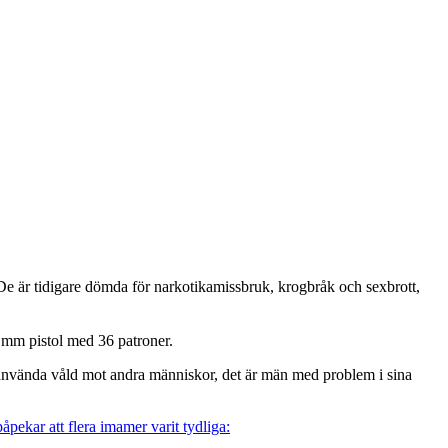
. De är tidigare dömda för narkotikamissbruk, krogbråk och sexbrott,
 mm pistol med 36 patroner.
att använda våld mot andra människor, det är män med problem i sina
åpekar att flera imamer varit tydliga: