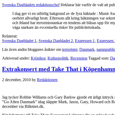
Svenska Dagbladets redaktionschef
förklarar här varför de valt att p
I dag ger vi en utförlig bakgrund av de fyra häktade : Munir 
oerhört allvarligt brott. Eftersom allt kring häktningen var sekre
och ibland har terrormisstankar en tendens att blåsas upp för myck
väga starkare än evcentuella risker för publicitetsskada.
Relaterat:
Svenska Dagbladet 1
,
Svenska Dagbladet 2
,
Expressen 1
,
Expressen 
Läs även andra bloggares åsikter om
terrorister
,
Danmark
,
namnpublic
Arkiverad under:
Krönikor
,
Kulturpolitik
,
Recension
Taggad som:
Da
Extrakonsert med Take That i Köpenham
2 december, 2010
by
Redaktionen
Jag tycker Robbie Williams och Gary Barlow gjorde ett ärligt intryc
”Go Aften Danmark” idag släppte Mark, Jason, Gary, Howard och Robbi
december via Billetnet.dk.