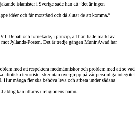
akande islamister i Sverige sade han att ”det är ingen
e idéer och får motstånd och då slutar de att komma.”
T Debatt och förnekade, i princip, att hon hade märkt av
na mot Jyllands-Posten. Det är tredje gången Munir Awad har
ar problem med att respektera medmänniskor och problem med att se vad
a idiotiska terrorister sker utan övergrepp på vår personliga integritet
el. Hur många fler ska behöva leva och arbeta under sådana
åld aldrig kan utföras i religionens namn.