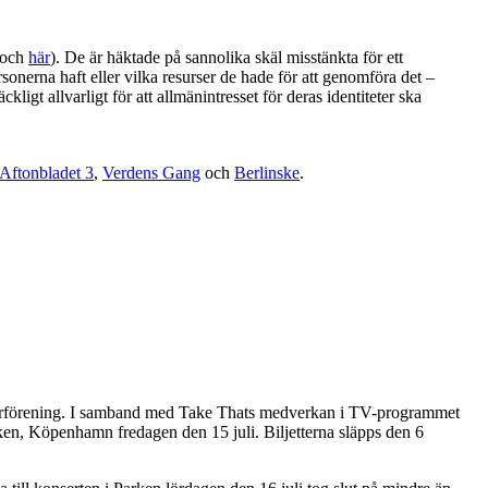
och
här
). De är häktade på sannolika skäl misstänkta för ett
ersonerna haft eller vilka resurser de hade för att genomföra det –
igt allvarligt för att allmänintresset för deras identiteter ska
Aftonbladet 3
,
Verdens Gang
och
Berlinske
.
 återförening. I samband med Take Thats medverkan i TV-programmet
en, Köpenhamn fredagen den 15 juli. Biljetterna släpps den 6