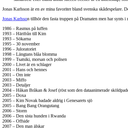
Jonas Karlsson är en av mina favoriter bland svenska skådespelare. Det 
Jonas Karlsso
n tillhör den fasta truppen på Dramaten men har synts i
1986 – Rasmus på luffen
1993 – Härifrån till Kim
1993 – Sökarna
1995 – 30 november
1996 – Juloratoriet
1998 – Längtans blåa blomma
1999 – Tsatsiki, morsan och polisen
2000 – Livet är en schlager
2001 – Hans och hennes
2001 – Om inte
2003 – Miffo
2003 – Detaljer
2004 – Håkan Bråkan & Josef (röst som den dataanimerade sköldpad
2005 – Doxa
2005 – Kim Novak badade aldrig i Genesarets sjö
2005 – Bang Bang Orangutang
2006 – Storm
2006 – Den sista hunden i Rwanda
2006 – Offside
2007 – Den man älskar