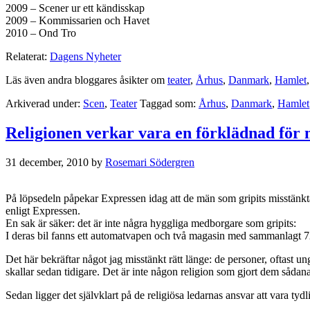
2009 – Scener ur ett kändisskap
2009 – Kommissarien och Havet
2010 – Ond Tro
Relaterat:
Dagens Nyheter
Läs även andra bloggares åsikter om
teater
,
Århus
,
Danmark
,
Hamlet
Arkiverad under:
Scen
,
Teater
Taggad som:
Århus
,
Danmark
,
Hamlet
Religionen verkar vara en förklädnad för
31 december, 2010
by
Rosemari Södergren
På löpsedeln påpekar Expressen idag att de män som gripits misstänkta 
enligt Expressen.
En sak är säker: det är inte några hyggliga medborgare som gripits:
I deras bil fanns ett automatvapen och två magasin med sammanlagt 7
Det här bekräftar något jag misstänkt rätt länge: de personer, oftast 
skallar sedan tidigare. Det är inte någon religion som gjort dem sådan
Sedan ligger det självklart på de religiösa ledarnas ansvar att vara ty