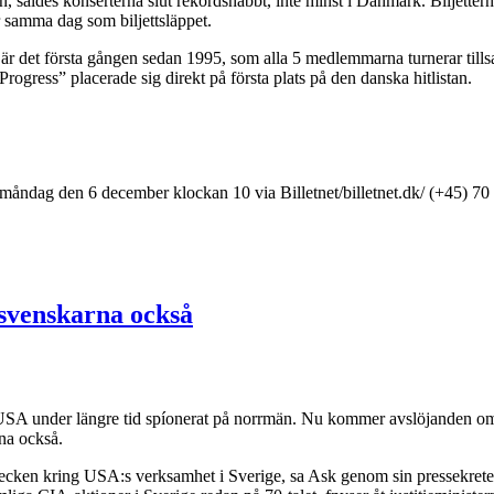
, såldes konserterna slut rekordsnabbt, inte minst i Danmark. Biljettern
r samma dag som biljettsläppet.
t är det första gången sedan 1995, som alla 5 medlemmarna turnerar til
rogress” placerade sig direkt på första plats på den danska hitlistan.
 måndag den 6 december klockan 10 via Billetnet/billetnet.dk/ (+45) 70
 svenskarna också
 USA under längre tid spíonerat på norrmän. Nu kommer avslöjanden o
rna också.
etecken kring USA:s verksamhet i Sverige, sa Ask genom sin pressekrete