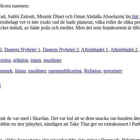
ublicera namnen:
Awad, Sahbi Zalouti, Mounir Dhari och Omar Abdalla Aboelazm( läs
här
tessbelagt vet vi inte exakt vad de hade planerat, vilka roller de olika p
et initialt, av både polis och medier. Men det som framkommit är tillräckl
2
,
Dagens Nyheter 1
,
Dagens Nyheter 2
,
Aftonbladet 1
,
Aftonbladet 2
,
ering
,
religion
,
islam
,
muslimer
nmark
,
Islam
,
muslimer
,
namnpublicering
,
Religion
,
terrorister
n
k när de var med i Skavlan. Det var kul att se dem snacka om bandets
e en stor julnyhet, nämligen att Take That ger en extrakonsert i Park