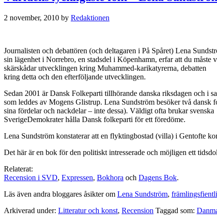
2 november, 2010
by
Redaktionen
Journalisten och debattören (och deltagaren i På Spåret) Lena Sunds
sin lägenhet i Norrebro, en stadsdel i Köpenhamn, erfar att du måste v
skärskådar utvecklingen kring Muhammed-karikatyrerna, debatten
kring detta och den efterföljande utvecklingen.
Sedan 2001 är Dansk Folkeparti tillhörande danska riksdagen och i sama
som leddes av Mogens Glistrup. Lena Sundström besöker två dansk folkep
sina fördelar och nackdelar – inte dessa). Väldigt ofta brukar svenska
SverigeDemokrater hålla Dansk folkeparti för ett föredöme.
Lena Sundström konstaterar att en flyktingbostad (villa) i Gentofte k
Det här är en bok för den politiskt intresserade och möjligen ett tidsd
Relaterat:
Recension i SVD
,
Expressen
,
Bokhora
och
Dagens Bok
.
Läs även andra bloggares åsikter om
Lena Sundström
,
främlingsfientl
Arkiverad under:
Litteratur och konst
,
Recension
Taggad som:
Danm