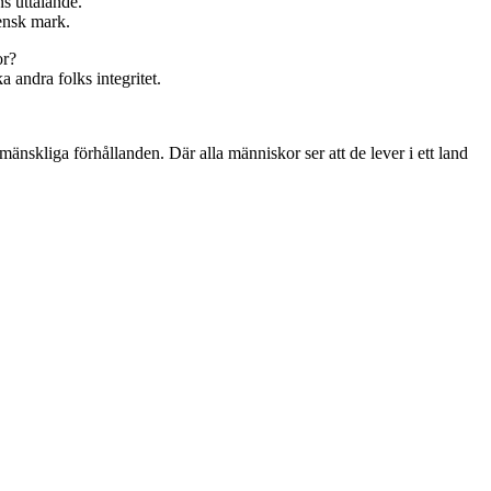
ns uttalande.
vensk mark.
or?
a andra folks integritet.
änskliga förhållanden. Där alla människor ser att de lever i ett land