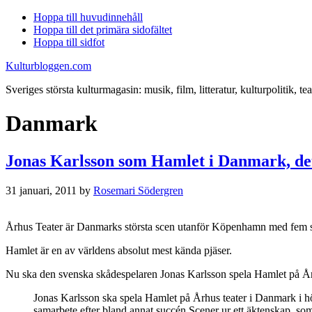
Hoppa till huvudinnehåll
Hoppa till det primära sidofältet
Hoppa till sidfot
Kulturbloggen.com
Sveriges största kulturmagasin: musik, film, litteratur, kulturpolitik, tea
Danmark
Jonas Karlsson som Hamlet i Danmark, det f
31 januari, 2011
by
Rosemari Södergren
Århus Teater är Danmarks största scen utanför Köpenhamn med fem sce
Hamlet är en av världens absolut mest kända pjäser.
Nu ska den svenska skådespelaren Jonas Karlsson spela Hamlet på År
Jonas Karlsson ska spela Hamlet på Århus teater i Danmark i hös
samarbete efter bland annat succén Scener ur ett äktenskap, so