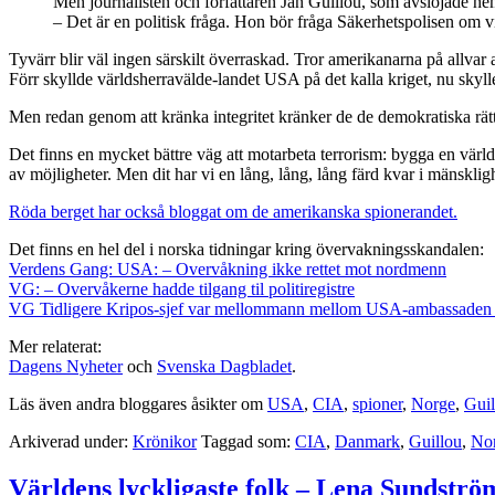
Men journalisten och författaren Jan Guillou, som avslöjade heml
– Det är en politisk fråga. Hon bör fråga Säkerhetspolisen om 
Tyvärr blir väl ingen särskilt överraskad. Tror amerikanarna på allvar 
Förr skyllde världsherravälde-landet USA på det kalla kriget, nu skyller 
Men redan genom att kränka integritet kränker de de demokratiska rät
Det finns en mycket bättre väg att motarbeta terrorism: bygga en värld
av möjligheter. Men dit har vi en lång, lång, lång färd kvar i mänskligh
Röda berget har också bloggat om de amerikanska spionerandet.
Det finns en hel del i norska tidningar kring övervakningsskandalen:
Verdens Gang: USA: – Overvåkning ikke rettet mot nordmenn
VG: – Overvåkerne hadde tilgang til politiregistre
VG Tidligere Kripos-sjef var mellommann mellom USA-ambassaden o
Mer relaterat:
Dagens Nyheter
och
Svenska Dagbladet
.
Läs även andra bloggares åsikter om
USA
,
CIA
,
spioner
,
Norge
,
Guil
Arkiverad under:
Krönikor
Taggad som:
CIA
,
Danmark
,
Guillou
,
No
Världens lyckligaste folk – Lena Sundströ