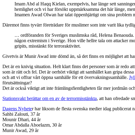
Imam Abd al Haqq Kielan, exempelvis, har länge sett sanningen i
hemlighet och vi har försökt uppmärksamma det här länge, men 
Imamen Awad Olwan har talat öppenhjärtigt om sina problem m
Däremot finns tyvärr företrädare för muslimer som inte varit lika tydl
… ordföranden för Sveriges muslimska råd, Helena Benaouda. E
någon extremism i Sverige. Hon ville hellre tala om attacker m
gripits, misstänkt för terroraktivitet.
Givetvis är Munir Awad inte dömd än, så det finns en möjlighet att han
Det är en knivig situation. Helt klart finns det personer som är redo 
som är rätt och fel. Det är oerhört viktigt att samhället kan gripa dessa
och att vi offrar vårt öppna samhälle för ett övervakningssamhälle.
Jyl
förutsättningar?
Det är också viktigt att inte främlingsfientligheten får mer jordmån och
Stationsvakt berättar om en av de terrormisstänkta
, att han ofredade 
Dagens Nyhete
r har liksom de flesta svenska medier idag publicerat 
Sahbi Zalouti, 37 år
Mounir Dhari, 44 år
Omar Abdalla Aboelazm, 30 år
Munir Awad, 29 år