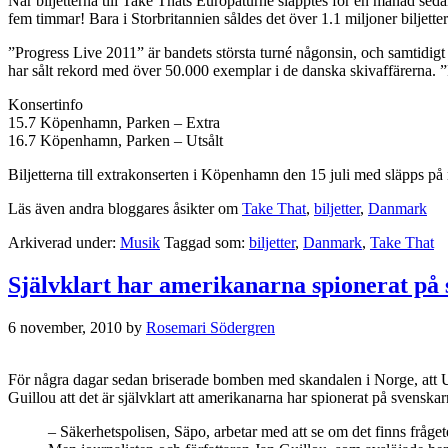
När biljetterna till Take Thats Europaturné släpptes för en månad sedan
fem timmar! Bara i Storbritannien såldes det över 1.1 miljoner biljette
”Progress Live 2011” är bandets största turné någonsin, och samtidig
har sålt rekord med över 50.000 exemplar i de danska skivaffärerna. ”P
Konsertinfo
15.7 Köpenhamn, Parken – Extra
16.7 Köpenhamn, Parken – Utsålt
Biljetterna till extrakonserten i Köpenhamn den 15 juli med släpps på
Läs även andra bloggares åsikter om
Take That
,
biljetter
,
Danmark
Arkiverad under:
Musik
Taggad som:
biljetter
,
Danmark
,
Take That
Självklart har amerikanarna spionerat på
6 november, 2010
by
Rosemari Södergren
För några dagar sedan briserade bomben med skandalen i Norge, att
Guillou att det är självklart att amerikanarna har spionerat på svenska
– Säkerhetspolisen, Säpo, arbetar med att se om det finns fråg