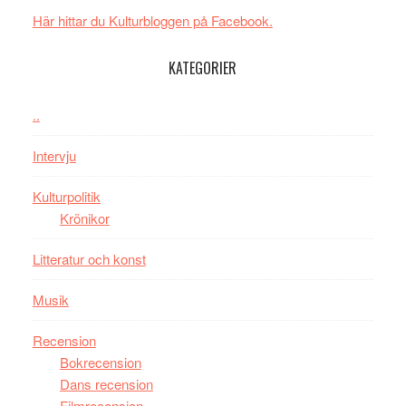
New
i
Här hittar du Kulturbloggen på Facebook.
Day
Toront
–
KATEGORIER
kan
vara
..
den
bästa
Intervju
Spider-
Man
Kulturpolitik
filmen
Krönikor
någonsin
Litteratur och konst
Musik
Recension
Bokrecension
Dans recension
Filmrecension