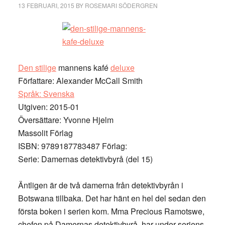
13 FEBRUARI, 2015
BY
ROSEMARI SÖDERGREN
Den stilige
mannens kafé
deluxe
Författare: Alexander McCall Smith
Språk: Svenska
Utgiven: 2015-01
Översättare: Yvonne Hjelm
Massolit Förlag
ISBN: 9789187783487 Förlag:
Serie: Damernas detektivbyrå (del 15)
Äntligen är de två damerna från detektivbyrån i
Botswana tillbaka. Det har hänt en hel del sedan den
första boken i serien kom. Mma Precious Ramotswe,
chefen på Damernas detektivbyrå, har under seriens