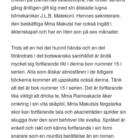
gång äntligen gift sig med sin älskade lugna
bilmekaniker J.L.B. Matekoni. Hennes sekreterare,
den beskäftiga Mma Makutsi har också ingått i
äktenskapet och har en liten son på sex månader.
Trots att en hel del hunnit hända och en del
förändrats i det botswanska samhället är ändå
mycket sig fortfarande likt i denna bon nummer 15 i
serien. Alla som älskar atmosfären i de tidigare
böckerna kommer att uppskatta också denna. Tänk
att det är bok nummer 15 i serien. Det är fortfarande
lika viktigt att dricka te, Mma Ramoakacie åker
omkring i sin vita skåpbil, Mma Makutsis färgstarka
skor kan fortfarande tala och akacieträden sprider sin
skugga över den som behöver lite svalka. Språket är
enkelt och rakt och känns fortfarande i sin form
snarare som en muntlig berättelse än en roman.