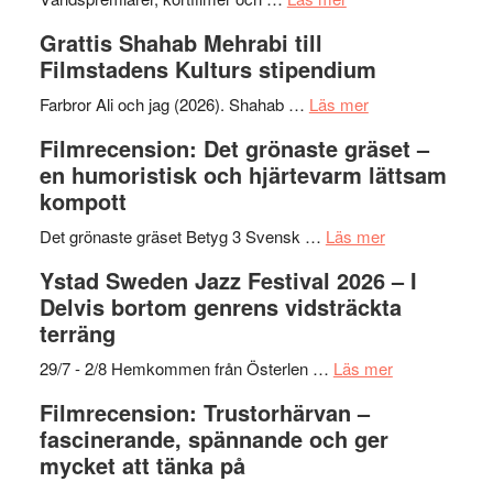
Way
Grattis Shahab Mehrabi till
Out
Filmstadens Kulturs stipendium
West
presenterar
om
Farbror Ali och jag (2026). Shahab …
Läs mer
19
Grattis
Filmrecension: Det grönaste gräset –
nya
Shahab
en humoristisk och hjärtevarm lättsam
titlar
Mehrabi
kompott
i
till
årets
Filmstadens
om
Det grönaste gräset Betyg 3 Svensk …
Läs mer
filmprogram
Kulturs
Filmrecension:
Ystad Sweden Jazz Festival 2026 – I
stipendium
Det
Delvis bortom genrens vidsträckta
grönaste
terräng
gräset
–
om
29/7 - 2/8 Hemkommen från Österlen …
Läs mer
en
Ystad
Filmrecension: Trustorhärvan –
humoristisk
Sweden
fascinerande, spännande och ger
och
Jazz
mycket att tänka på
hjärtevarm
Festival