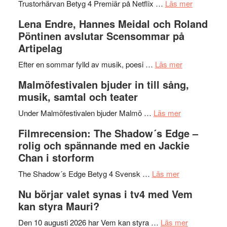
lättsam
2026
om
Trustorhärvan Betyg 4 Premiär på Netflix …
Läs mer
kompott
–
Filmrecens
Lena Endre, Hannes Meidal och Roland
I
Trustorhä
Pöntinen avslutar Scensommar på
Delvis
–
Artipelag
bortom
fascineran
genrens
om
spännand
Efter en sommar fylld av musik, poesi …
Läs mer
vidsträckta
Lena
och
Malmöfestivalen bjuder in till sång,
terräng
Endre,
ger
musik, samtal och teater
Hannes
mycket
om
Meidal
att
Under Malmöfestivalen bjuder Malmö …
Läs mer
Malmöfestiva
och
tänka
Filmrecension: The Shadow´s Edge –
bjuder
Roland
på
rolig och spännande med en Jackie
in
Pöntinen
Chan i storform
till
avslutar
om
sång,
Scensommar
The Shadow´s Edge Betyg 4 Svensk …
Läs mer
Filmrecension
musik,
på
Nu börjar valet synas i tv4 med Vem
The
samtal
Artipelag
kan styra Mauri?
Shadow
och
´s
teater
om
Den 10 augusti 2026 har Vem kan styra …
Läs mer