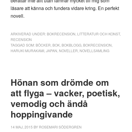
berättar inte allt utan lämnar mycket till mig som
läsare att känna och fundera vidare kring. En perfekt
novell.
ARKIVERAD UNDER:
BOKRECENSION
,
LITTERATUR OCH KONST
,
RECENSION
TAGGAD SOM:
BÖCKER
,
BOK
,
BOKBLOGG
,
BOKRECENSION
,
HARUKI MURAKAMI
,
JAPAN
,
NOVELLER
,
NOVELLSAMLING
Hönan som drömde om
att flyga – vacker, poetisk,
vemodig och ändå
hoppingivande
14 MAJ, 2015
BY
ROSEMARI SÖDERGREN