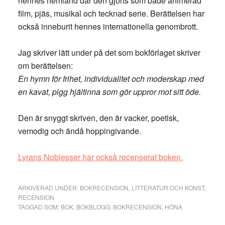
hennes hemland där den gjorts som både animerad
film, pjäs, musikal och tecknad serie. Berättelsen har
också inneburit hennes internationella genombrott.
Jag skriver lätt under på det som bokförlaget skriver
om berättelsen:
En hymn för frihet, individualitet och moderskap med
en kavat, pigg hjältinna som gör uppror mot sitt öde.
Den är snyggt skriven, den är vacker, poetisk,
vemodig och ändå hoppingivande.
Lyrans Noblesser har också recenserat boken.
ARKIVERAD UNDER:
BOKRECENSION
,
LITTERATUR OCH KONST
,
RECENSION
TAGGAD SOM:
BOK
,
BOKBLOGG
,
BOKRECENSION
,
HÖNA