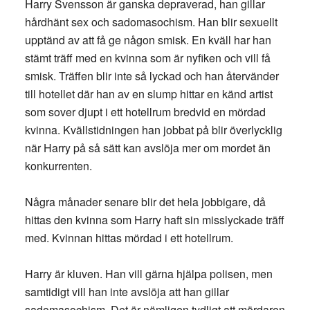
Harry Svensson är ganska depraverad, han gillar
hårdhänt sex och sadomasochism. Han blir sexuellt
upptänd av att få ge någon smisk. En kväll har han
stämt träff med en kvinna som är nyfiken och vill få
smisk. Träffen blir inte så lyckad och han återvänder
till hotellet där han av en slump hittar en känd artist
som sover djupt i ett hotellrum bredvid en mördad
kvinna. Kvällstidningen han jobbat på blir överlycklig
när Harry på så sätt kan avslöja mer om mordet än
konkurrenten.
Några månader senare blir det hela jobbigare, då
hittas den kvinna som Harry haft sin misslyckade träff
med. Kvinnan hittas mördad i ett hotellrum.
Harry är kluven. Han vill gärna hjälpa polisen, men
samtidigt vill han inte avslöja att han gillar
sadomasochism. Det är nämligen tydligt att mördaren