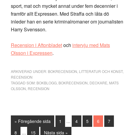
sport, mat och mycket annat under fem decennier i
framför allt Expressen. Med Straffa och låta dö
inleder han en serie kriminalromaner om journalisten
Harry Svensson.
Recension i Aftonbladet
och
intervju med Mats
Olsson i Expressen
.
ARKIVERAD UNDER:
BOKRECENSION
,
LITTERATUR OCH KONST
,
RECENSION
TAGGAD SOM:
BOKBLOGG
,
BOKRECENSION
,
DECKARE
,
MATS
OLSSON
,
RECENSION
Interimistiska
Go
Sida
Sida
Sida
Sida
Sida
«
Föregående sida
1
…
4
5
6
7
sidor
to
Interimistiska
utelämnas
Sida
Sida
Go
8
…
15
Nästa sida »