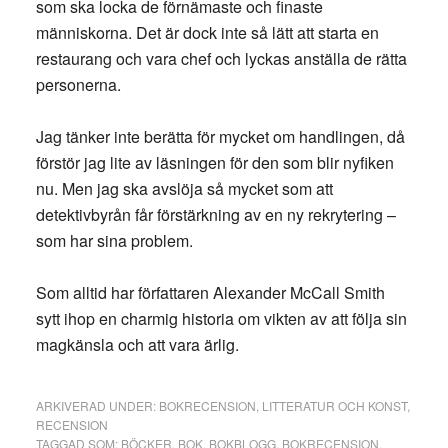
som ska locka de förnämaste och finaste
människorna. Det är dock inte så lätt att starta en
restaurang och vara chef och lyckas anställa de rätta
personerna.
Jag tänker inte berätta för mycket om handlingen, då
förstör jag lite av läsningen för den som blir nyfiken
nu. Men jag ska avslöja så mycket som att
detektivbyrån får förstärkning av en ny rekrytering –
som har sina problem.
Som alltid har författaren Alexander McCall Smith
sytt ihop en charmig historia om vikten av att följa sin
magkänsla och att vara ärlig.
ARKIVERAD UNDER:
BOKRECENSION
,
LITTERATUR OCH KONST
,
RECENSION
TAGGAD SOM:
BÖCKER
,
BOK
,
BOKBLOGG
,
BOKRECENSION
,