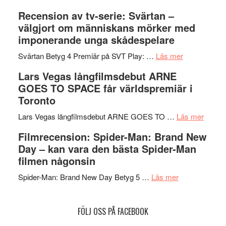
Edge
Nu
Recension av tv-serie: Svärtan –
–
börjar
välgjort om människans mörker med
rolig
valet
imponerande unga skådespelare
och
synas
spännande
om
i
Svärtan Betyg 4 Premiär på SVT Play: …
Läs mer
med
Recension
tv4
Lars Vegas långfilmsdebut ARNE
en
av
med
GOES TO SPACE får världspremiär i
Jackie
tv-
Vem
Toronto
Chan
serie:
kan
i
Svärtan
styra
om
Lars Vegas långfilmsdebut ARNE GOES TO …
Läs mer
storform
–
Mauri?
Lars
Filmrecension: Spider-Man: Brand New
välgjort
Vegas
Day – kan vara den bästa Spider-Man
om
långfi
filmen någonsin
människans
ARNE
om
mörker
GOES
Spider-Man: Brand New Day Betyg 5 …
Läs mer
Filmrecension
med
TO
Spider-
imponerande
SPAC
FÖLJ OSS PÅ FACEBOOK
Man:
unga
får
Brand
skådespelar
världs