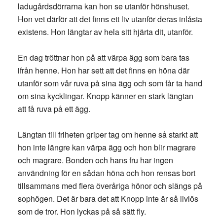
ladugårdsdörrarna kan hon se utanför hönshuset.
Hon vet därför att det finns ett liv utanför deras inlåsta
existens. Hon längtar av hela sitt hjärta dit, utanför.
En dag tröttnar hon på att värpa ägg som bara tas
ifrån henne. Hon har sett att det finns en höna där
utanför som vår ruva på sina ägg och som får ta hand
om sina kycklingar. Knopp känner en stark längtan
att få ruva på ett ägg.
Längtan till friheten griper tag om henne så starkt att
hon inte längre kan värpa ägg och hon blir magrare
och magrare. Bonden och hans fru har ingen
användning för en sådan höna och hon rensas bort
tillsammans med flera överåriga hönor och slängs på
sophögen. Det är bara det att Knopp inte är så livlös
som de tror. Hon lyckas på så sätt fly.