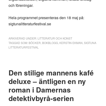
och föreningar.
Hela programmet presenteras den 18 maj på:
sigtunalitteraturfestival.se
ARKIVERAD UNDER:
LITTERATUR OCH KONST
TAGGAD SOM:
BÖCKER
,
BOKBLOGG
,
KERSTIN EKMAN
,
SIGTUNA
LITTERATURFESTIVAL
Den stilige mannens kafé
deluxe – äntligen en ny
roman i Damernas
detektivbyrå-serien