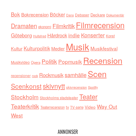
Bok
Böcker
Bokrecension
Deckare
Debaser
Dokumentär
Dans
Filmrecension
Dramaten
Filmkritik
ekonomi
indie
Konserter
Göteborg
Hårdrock
Konst
Hultsfred
Musik
Kulturpolitik
Musikfestival
Kultur
Medier
Recension
Politik
Popmusik
Musikvideo
Opera
Scen
samhälle
Rockmusik
recensioner
rock
skivnytt
Scenkonst
skivrecension
Spotify
Teater
Stockholm
Stockholms stadsteater
Teaterkritik
Way Out
tv
Video
Teaterrecension
TV-serie
West
ANNONSER