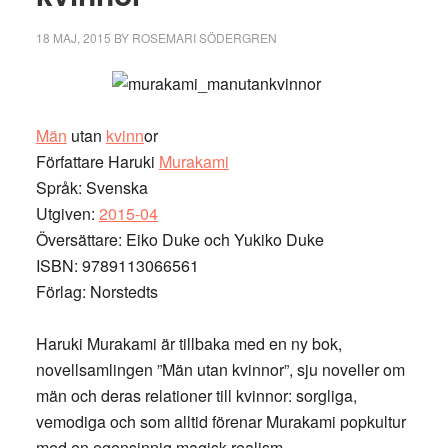
18 MAJ, 2015
BY
ROSEMARI SÖDERGREN
Män
utan
kvinn
or
Författare Haruki
Murakami
Språk: Svenska
Utgiven:
2015-04
Översättare: Eiko Duke och Yukiko Duke
ISBN: 9789113066561
Förlag: Norstedts
Haruki Murakami är tillbaka med en ny bok,
novellsamlingen ”Män utan kvinnor”, sju noveller om
män och deras relationer till kvinnor: sorgliga,
vemodiga och som alltid förenar Murakami popkultur
med en egensinnig magisk realism.