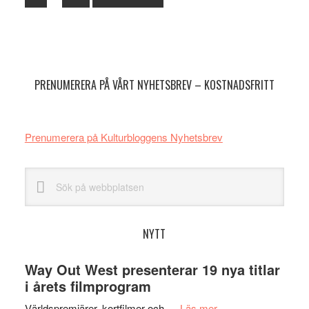
sidor
to
utelämnas
Primärt
sidofält
PRENUMERERA PÅ VÅRT NYHETSBREV – KOSTNADSFRITT
Prenumerera på Kulturbloggens Nyhetsbrev
Sök
på
webbplatsen
NYTT
Way Out West presenterar 19 nya titlar
i årets filmprogram
om
Världspremiärer, kortfilmer och …
Läs mer