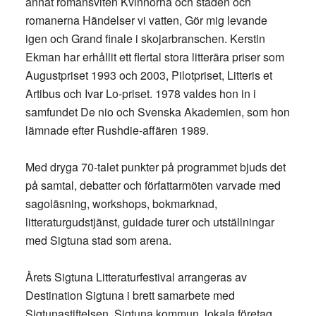
annat romansviten Kvinnorna och staden och
romanerna Händelser vi vatten, Gör mig levande
igen och Grand finale i skojarbranschen. Kerstin
Ekman har erhållit ett flertal stora litterära priser som
Augustpriset 1993 och 2003, Pilotpriset, Litteris et
Artibus och Ivar Lo-priset. 1978 valdes hon in i
samfundet De nio och Svenska Akademien, som hon
lämnade efter Rushdie-affären 1989.
Med dryga 70-talet punkter på programmet bjuds det
på samtal, debatter och författarmöten varvade med
sagoläsning, workshops, bokmarknad,
litteraturgudstjänst, guidade turer och utställningar
med Sigtuna stad som arena.
Årets Sigtuna Litteraturfestival arrangeras av
Destination Sigtuna i brett samarbete med
Sigtunastiftelsen, Sigtuna kommun, lokala företag