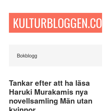
Hoppa
Hoppa
Hoppa
till
till
till
huvudinnehåll
det
sidfot
KULTURBLOGGEN.COM
primära
sidofältet
Bokblogg
Tankar efter att ha läsa
Haruki Murakamis nya
novellsamling Män utan
kvinnor