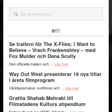
Sök
på
webbplatsen
NYTT
Se trailern för The X-Files: I Want to
Believe – Vrach Frankenshtey – med
Fox Mulder och Dana Scully
om
Den officiella trailern och …
Läs mer
Se
Way Out West presenterar 19 nya titlar
trailern
i årets filmprogram
för
The
om
Världspremiärer, kortfilmer och …
Läs mer
X-
Way
Grattis Shahab Mehrabi till
Files:
Out
Filmstadens Kulturs stipendium
I
West
Want
presenterar
om
Farbror Ali och jag (2026). Shahab …
Läs mer