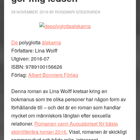
29 NOVEMBER, 2016
BY
ROSEMARI SÖDERGREN
De
polyglotta
älskarna
Författare: Lina Wolff
Utgiven: 2016-07
ISBN: 9789100156626
Förlag:
Albert Bonniers Förlag
Denna roman av Lina Wolff kretsar kring en
bokmanus som tre olika personer har någon form av
förhållande till – och det är en roman som handlar
mycket om människors längtan efter sexuella
relationer.
Romanen vann Augustpriset för bästa
skönlitterära roman 2016.
Visst, romanen är skickligt
sammanvävd och både rolig, intressant,