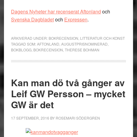
Dagens Nyheter har recenserat Aftonland
och
Svenska Dagbladet
och
Expressen
.
ARKIVERAD UNDER:
BOKRECENSION
,
LITTERATUR OCH KONST
TAGGAD SOM:
AFTONLAND
,
AUGUSTPRISNOMINERAD
,
BOKBLOGG
,
BOKRECENSION
,
THERESE BOHMAN
Kan man dö två gånger av
Leif GW Persson – mycket
GW är det
17 SEPTEMBER, 2016
BY
ROSEMARI SÖDERGREN