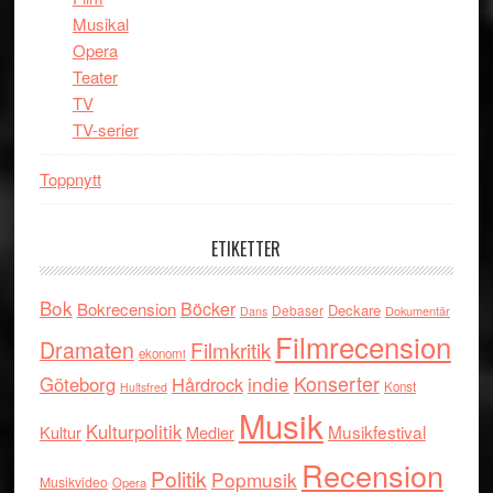
Musikal
Opera
Teater
TV
TV-serier
Toppnytt
ETIKETTER
Bok
Böcker
Bokrecension
Deckare
Debaser
Dokumentär
Dans
Filmrecension
Dramaten
Filmkritik
ekonomi
indie
Konserter
Göteborg
Hårdrock
Konst
Hultsfred
Musik
Kulturpolitik
Musikfestival
Kultur
Medier
Recension
Politik
Popmusik
Musikvideo
Opera