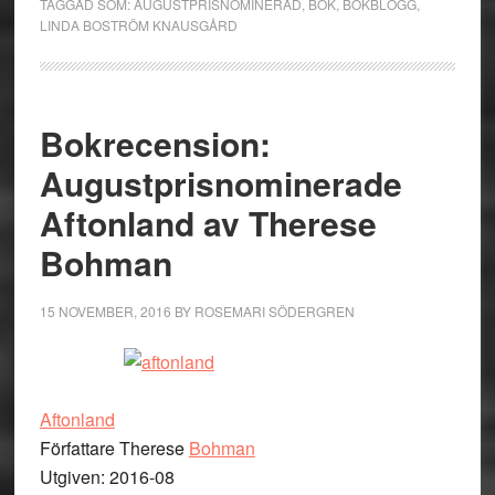
TAGGAD SOM:
AUGUSTPRISNOMINERAD
,
BOK
,
BOKBLOGG
,
LINDA BOSTRÖM KNAUSGÅRD
Bokrecension:
Augustprisnominerade
Aftonland av Therese
Bohman
15 NOVEMBER, 2016
BY
ROSEMARI SÖDERGREN
Aftonland
Författare Therese
Bohman
Utgiven: 2016-08