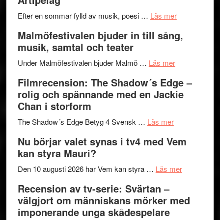
bortom
fascineran
genrens
om
spännand
Efter en sommar fylld av musik, poesi …
Läs mer
vidsträckta
Lena
och
Malmöfestivalen bjuder in till sång,
terräng
Endre,
ger
musik, samtal och teater
Hannes
mycket
om
Meidal
att
Under Malmöfestivalen bjuder Malmö …
Läs mer
Malmöfestiva
och
tänka
Filmrecension: The Shadow´s Edge –
bjuder
Roland
på
rolig och spännande med en Jackie
in
Pöntinen
Chan i storform
till
avslutar
om
sång,
Scensommar
The Shadow´s Edge Betyg 4 Svensk …
Läs mer
Filmrecension
musik,
på
Nu börjar valet synas i tv4 med Vem
The
samtal
Artipelag
kan styra Mauri?
Shadow
och
´s
teater
om
Den 10 augusti 2026 har Vem kan styra …
Läs mer
Edge
Nu
Recension av tv-serie: Svärtan –
–
börjar
välgjort om människans mörker med
rolig
valet
imponerande unga skådespelare
och
synas