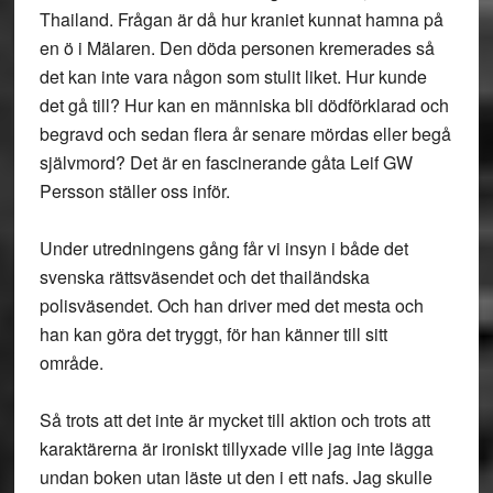
Thailand. Frågan är då hur kraniet kunnat hamna på
en ö i Mälaren. Den döda personen kremerades så
det kan inte vara någon som stulit liket. Hur kunde
det gå till? Hur kan en människa bli dödförklarad och
begravd och sedan flera år senare mördas eller begå
självmord? Det är en fascinerande gåta Leif GW
Persson ställer oss inför.
Under utredningens gång får vi insyn i både det
svenska rättsväsendet och det thailändska
polisväsendet. Och han driver med det mesta och
han kan göra det tryggt, för han känner till sitt
område.
Så trots att det inte är mycket till aktion och trots att
karaktärerna är ironiskt tillyxade ville jag inte lägga
undan boken utan läste ut den i ett nafs. Jag skulle