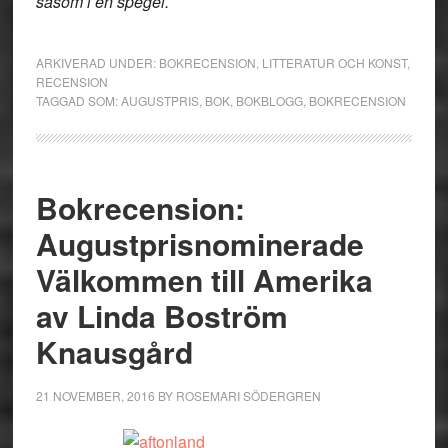
såsom i en spegel.
ARKIVERAD UNDER:
BOKRECENSION
,
LITTERATUR OCH KONST
,
RECENSION
TAGGAD SOM:
AUGUSTPRIS
,
BOK
,
BOKBLOGG
,
BOKRECENSION
Bokrecension:
Augustprisnominerade
Välkommen till Amerika
av Linda Boström
Knausgård
21 NOVEMBER, 2016
BY
ROSEMARI SÖDERGREN