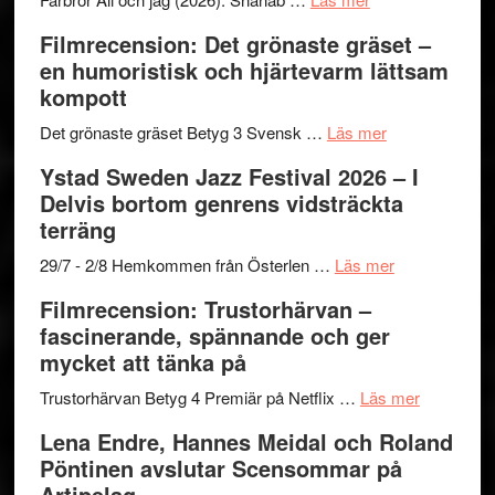
to
19
Grattis
Filmrecension: Det grönaste gräset –
Believe
nya
Shahab
en humoristisk och hjärtevarm lättsam
–
titlar
Mehrabi
kompott
Vrach
i
till
Frankenshtey
årets
Filmstadens
om
Det grönaste gräset Betyg 3 Svensk …
Läs mer
–
filmprogram
Kulturs
Filmrecension:
Ystad Sweden Jazz Festival 2026 – I
med
stipendium
Det
Delvis bortom genrens vidsträckta
Fox
grönaste
terräng
Mulder
gräset
och
–
om
29/7 - 2/8 Hemkommen från Österlen …
Läs mer
Dana
en
Ystad
Filmrecension: Trustorhärvan –
Scully
humoristisk
Sweden
fascinerande, spännande och ger
och
Jazz
mycket att tänka på
hjärtevarm
Festival
lättsam
2026
om
Trustorhärvan Betyg 4 Premiär på Netflix …
Läs mer
kompott
–
Filmrecens
Lena Endre, Hannes Meidal och Roland
I
Trustorhä
Pöntinen avslutar Scensommar på
Delvis
–
Artipelag