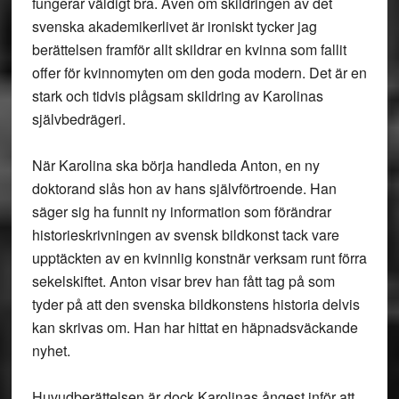
fungerar väldigt bra. Även om skildringen av det
svenska akademikerlivet är ironiskt tycker jag
berättelsen framför allt skildrar en kvinna som fallit
offer för kvinnomyten om den goda modern. Det är en
stark och tidvis plågsam skildring av Karolinas
självbedrägeri.
När Karolina ska börja handleda Anton, en ny
doktorand slås hon av hans självförtroende. Han
säger sig ha funnit ny information som förändrar
historieskrivningen av svensk bildkonst tack vare
upptäckten av en kvinnlig konstnär verksam runt förra
sekelskiftet. Anton visar brev han fått tag på som
tyder på att den svenska bildkonstens historia delvis
kan skrivas om. Han har hittat en häpnadsväckande
nyhet.
Huvudberättelsen är dock Karolinas ångest inför att