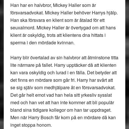
Han har en halvbror, Mickey Haller som är
försvarsadvokat. Mickey Haller behöver Harrys hjälp.
Han ska försvara en klient som är åtalad för ett
seuxalmord. Mickey Haller är övertygad om att hans
klient är oskyldig, trots att klientens dna hittats i
sperma i den mördade kvinnan.
Harry blir övertalad av sin halvbror att åtminstone titta
lite närmare på fallet. Harry upptäcker då att klienten
kan vara oskyldig och lurad i en fälla. Det betyder att
det finns en mördare som går fri. Harry har svårt att
se sig själv som medhjälpare åt en försvarsadvokat.
Det går helt emot vad han hela sitt yrkesliv sysslat
med och han vet att han inte kommer att bli populär
bland sina tidigare kollegor om han tar uppdraget.
Men när Harry Bosch får korn på en mördare då kan
inget stoppa honom.