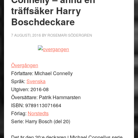
träffsäker Harry
Boschdeckare
7 AUGUSTI, 2016
BY
ROSEMARI SÖDERGREN
Övergången
Författare: Michael Connelly
Språk:
Svenska
Utgiven: 2016-08
Översättare: Patrik Hammarsten
ISBN: 9789113071664
Förlag:
Norstedts
Serie: Harry Bosch (del 20)
Det är den 20:e deckaren i Michael Connellys serie