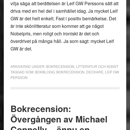
vilja säga att berättelsen är Leif GW Perssons sätt att
driva med en hel del i samhället idag. Ja mycket Leif
GW är det helt enkelt. Fast i positiv bemärkelse. Det
är inte skönlitteratur som kommer att ge något
Nobelpris, men roligt och ironiskt är det och
överdrivet på många håll. Ja som sagt: mycket Leif
GW är det.
ARKIVERAD UNDER:
BOKRECENSION
,
LITTERATUR OCH KONST
TAGGAD SOM:
BOKBLOGG
,
BOKRECENSION
,
DECKARE
,
LEIF GW
PERSSON
Bokrecension:
Övergången av Michael
Connelly – ännu en