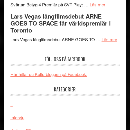
spännande
om
i
Svärtan Betyg 4 Premiär på SVT Play: …
Läs mer
med
Recension
tv4
Lars Vegas långfilmsdebut ARNE
en
av
med
GOES TO SPACE får världspremiär i
Jackie
tv-
Vem
Toronto
Chan
serie:
kan
i
Svärtan
styra
om
Lars Vegas långfilmsdebut ARNE GOES TO …
Läs mer
storform
–
Mauri?
Lars
välgjort
Vegas
FÖLJ OSS PÅ FACEBOOK
om
långfi
människans
ARNE
mörker
GOES
Här hittar du Kulturbloggen på Facebook.
med
TO
imponerande
SPAC
KATEGORIER
unga
får
skådespelar
världs
..
i
Toront
Intervju