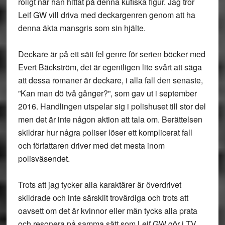
roligt när han hittat på denna kufiska figur. Jag tror
Leif GW vill driva med deckargenren genom att ha
denna äkta mansgris som sin hjälte.
Deckare är på ett sätt fel genre för serien böcker med
Evert Bäckström, det är egentligen lite svårt att säga
att dessa romaner är deckare, i alla fall den senaste,
”Kan man dö två gånger?”, som gav ut i september
2016. Handlingen utspelar sig i polishuset till stor del
men det är inte någon aktion att tala om. Berättelsen
skildrar hur några poliser löser ett komplicerat fall
och författaren driver med det mesta inom
polisväsendet.
Trots att jag tycker alla karaktärer är överdrivet
skildrade och inte särskilt trovärdiga och trots att
oavsett om det är kvinnor eller män tycks alla prata
och resonera på samma sätt som Leif GW gör i TV