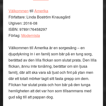
Välkommen
till
Amerika
Författare: Linda Boström Knausgård
Utgiven: 2016-08
ISBN: 9789176458297
Förlag:
Modernista
Välkommen till Amerika är en sorgesång – en
djupdykning in i en familj som bär på en tung sorg,
berättad av den lilla flickan som slutat prata. Den lilla
flickan, ännu inte tonåring, berättar om sin ljusa
familj, där allt ska vara så ljust och fint på ytan men
där ett totalt mörker tagit sitt fasta grepp om dem.
Flickan har slutat prata och hon bär på den tunga
hemligheten att det var hon som tillsammans med
gud såg till att pappan dog.