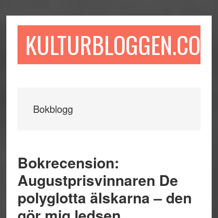
Hoppa
Hoppa
Hoppa
till
till
till
huvudinnehåll
det
sidfot
KULTURBLOGGEN.COM
primära
sidofältet
Bokblogg
Bokrecension:
Augustprisvinnaren De
polyglotta älskarna – den
gör mig ledsen