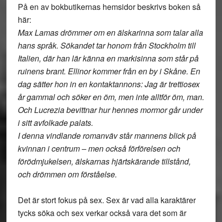
På en av bokbutikernas hemsidor beskrivs boken så
här:
Max Lamas drömmer om en älskarinna som talar alla
hans språk. Sökandet tar honom från Stockholm till
Italien, där han lär känna en markisinna som står på
ruinens brant. Ellinor kommer från en by i Skåne. En
dag sätter hon in en kontaktannons: Jag är trettiosex
år gammal och söker en öm, men inte alltför öm, man.
Och Lucrezia bevittnar hur hennes mormor går under
i sitt avfolkade palats.
I denna vindlande romanväv står mannens blick på
kvinnan i centrum – men också förförelsen och
förödmjukelsen, älskarnas hjärtskärande tillstånd,
och drömmen om förståelse.
Det är stort fokus på sex. Sex är vad alla karaktärer
tycks söka och sex verkar också vara det som är