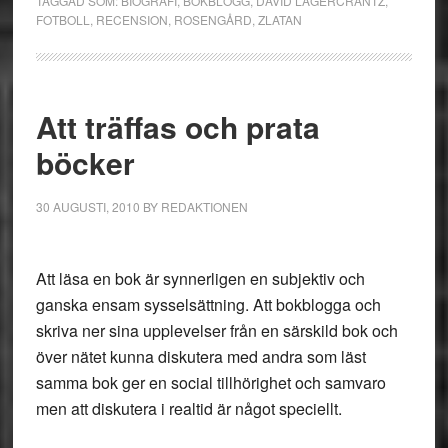
TAGGAD SOM:
BIOGRAFI
,
BOKBLOGG
,
DAVID LAGERCRANTZ
,
FOTBOLL
,
RECENSION
,
ROSENGÅRD
,
ZLATAN
Att träffas och prata
böcker
30 AUGUSTI, 2010
BY
REDAKTIONEN
Att läsa en bok är synnerligen en subjektiv och
ganska ensam sysselsättning. Att bokblogga och
skriva ner sina upplevelser från en särskild bok och
över nätet kunna diskutera med andra som läst
samma bok ger en social tillhörighet och samvaro
men att diskutera i realtid är något speciellt.