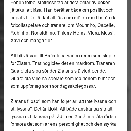
För en fotbollsintresserad är flera delar av boken
jättekul att läsa. Han berättar både om positivt och
negativt. Det är kul att läsa om möten med berömda
fotbollsspelare och tränare, om Mourinho, Capelle,
Robinho, Ronaldhino, Thierry Henry, Viera, Messi,
Xavi och många fler.
Att bli värvad till Barcelona var en dröm som slog in
för Zlatan. Trist nog blev det en mardröm. Tränaren
Guardiola slog sönder Zlatans självförtroende.
Guardiola ville ha spelare som löd honom blint och
som uppför sig som söndagsskolegossar.
Zlatans filosofi som han följer är ”att inte lyssna och
att lyssna”. Det är klokt. Att både anstränga sig att
lyssna och ta vara på råd, men ändå inte låta råden
förstöra det som är ens personlighet och den styrka