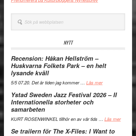
Sök
på
webbplatsen
NYTT
Recension: Håkan Hellström –
Huskvarna Folkets Park – en helt
lysande kväll
om
5/5 07.20. Det är tiden jag kommer …
Läs mer
Recension:
Ystad Sweden Jazz Festival 2026 – II
Håkan
Internationella storheter och
Hellström
samarbeten
–
Huskvarna
om
KURT ROSENWINKEL tillhör en av vår tids …
Läs mer
Folkets
Ystad
Se trailern för The X-Files: I Want to
Park
Swede