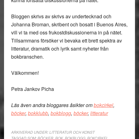
kunna fortsätta diskussionerna på nätet.
Bloggen skrivs av skrivs av undertecknad och
Johanna Broman, skribent och bosatt i Buenos Aires,
vill vi ta med oss frukostdiskussionerna in på nätet.
Tillsammans försöker vi bevaka ett brett spektra av
litteratur, dramatik och lyrik samt nyheter från
bokbranschen.
Välkommen!
Petra Jankov Picha
Läs även andra bloggares åsikter om
bokcirkel
,
böcker
,
bokklubb
,
bokblogg
,
böcker
,
litteratur
ARKIVERAD UNDER:
LITTERATUR OCH KONST
TAGGAD SOM:
BÖCKER
,
BOK
,
BOKBLOGG
,
BOKCIRKEL
,