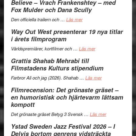
Believe – Vrach Frankenshtey – med
–
Jazz
Fox Mulder och Dana Scully
en
Festival
om
helt
2026
Den officiella trailern och …
Läs mer
Se
lysande
–
Way Out West presenterar 19 nya titlar
trailern
kväll
II
i årets filmprogram
för
Internat
The
om
storhet
Världspremiärer, kortfilmer och …
Läs mer
X-
Way
och
Grattis Shahab Mehrabi till
Files:
Out
samarb
Filmstadens Kulturs stipendium
I
West
Want
presenterar
om
Farbror Ali och jag (2026). Shahab …
Läs mer
to
19
Grattis
Filmrecension: Det grönaste gräset –
Believe
nya
Shahab
en humoristisk och hjärtevarm lättsam
–
titlar
Mehrabi
kompott
Vrach
i
till
Frankenshtey
årets
Filmstadens
om
Det grönaste gräset Betyg 3 Svensk …
Läs mer
–
filmprogram
Kulturs
Filmrecension:
Ystad Sweden Jazz Festival 2026 – I
med
stipendium
Det
Delvis bortom genrens vidsträckta
Fox
grönaste