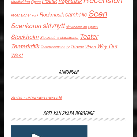
Politik
Popmusik
Musikvideo
Opera
Scen
samhälle
Rockmusik
recensioner
rock
skivnytt
Scenkonst
skivrecension
Spotify
Teater
Stockholm
Stockholms stadsteater
Teaterkritik
Way Out
Video
tv
Teaterrecension
TV-serie
West
ANNONSER
Shiba - urhunden med stil
SPEL KAN SKAPA BEROENDE