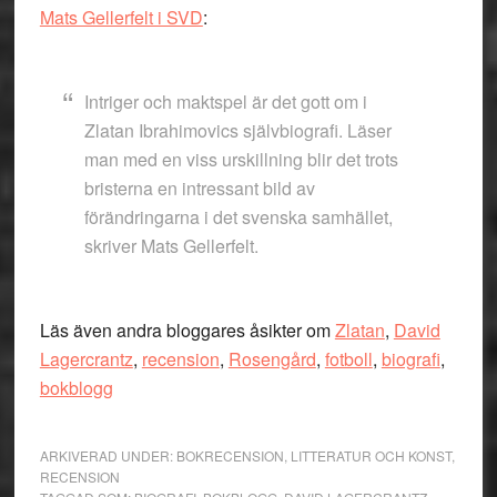
Mats Gellerfelt i SVD
:
Intriger och maktspel är det gott om i
Zlatan Ibrahimovics självbiografi. Läser
man med en viss urskillning blir det trots
bristerna en intressant bild av
förändringarna i det svenska samhället,
skriver Mats Gellerfelt.
Läs även andra bloggares åsikter om
Zlatan
,
David
Lagercrantz
,
recension
,
Rosengård
,
fotboll
,
biografi
,
bokblogg
ARKIVERAD UNDER:
BOKRECENSION
,
LITTERATUR OCH KONST
,
RECENSION