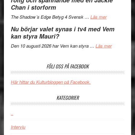
rolig och spännande med en Jackie
in
Pöntinen
Chan i storform
till
avslutar
om
sång,
Scensommar
The Shadow´s Edge Betyg 4 Svensk …
Läs mer
Filmrecension
musik,
på
Nu börjar valet synas i tv4 med Vem
The
samtal
Artipelag
kan styra Mauri?
Shadow
och
´s
teater
om
Den 10 augusti 2026 har Vem kan styra …
Läs mer
Edge
Nu
–
börjar
FÖLJ OSS PÅ FACEBOOK
rolig
valet
och
synas
spännande
i
Här hittar du Kulturbloggen på Facebook.
med
tv4
en
med
KATEGORIER
Jackie
Vem
Chan
kan
..
i
styra
storform
Mauri?
Intervju