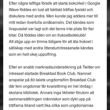
Efter några taffliga försök att starta bokcirkel i Google
Wave föddes en lust att faktiskt träffas fysiskt och
diskutera med andra. Men kunde jag addera mer till
mitt redan överfulla småbarnsliv. Det kändes som
livspusslet var lagt och det fanns inte plats för fler
bitar. Då föddes idén om en frukostbokklubb!
Att stiga upp en timma tidigare för att äta frukost i
sällskap med andra litteraturintresserade kändes
som en helt okej uppoffring.
Efter en snabb marknadsundersökning på Twitter om
intresset startade Breakfast Book Club. Namnet
anspelar på 80-talets ungdomsfilm Breakfast Club
där fem ungdomar får kvarsittning en hel lördag i
skolans bibliotek. Annars inga likheter förutom att
sammansättningen människor som dykt upp på
träffarna ibland varit lika olika som ungdomarnas