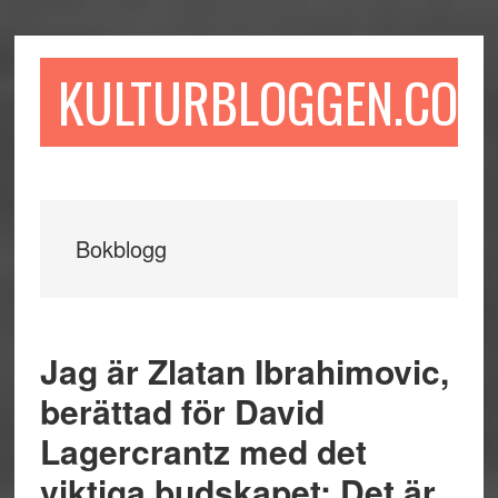
Hoppa
Hoppa
Hoppa
till
till
till
huvudinnehåll
det
sidfot
KULTURBLOGGEN.COM
primära
sidofältet
Bokblogg
Jag är Zlatan Ibrahimovic,
berättad för David
Lagercrantz med det
viktiga budskapet: Det är