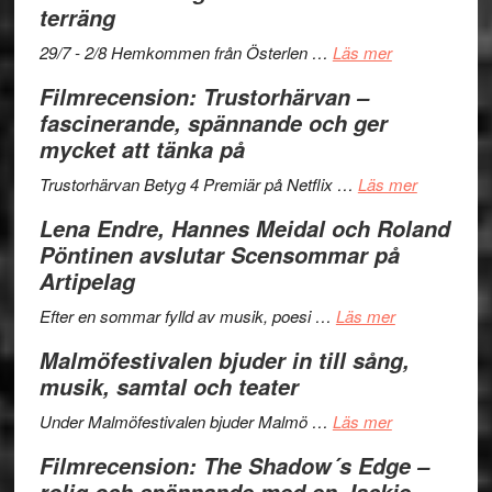
terräng
Mulder
gräset
och
–
om
29/7 - 2/8 Hemkommen från Österlen …
Läs mer
Dana
en
Ystad
Filmrecension: Trustorhärvan –
Scully
humoristisk
Sweden
fascinerande, spännande och ger
och
Jazz
mycket att tänka på
hjärtevarm
Festival
lättsam
2026
om
Trustorhärvan Betyg 4 Premiär på Netflix …
Läs mer
kompott
–
Filmrecens
Lena Endre, Hannes Meidal och Roland
I
Trustorhä
Pöntinen avslutar Scensommar på
Delvis
–
Artipelag
bortom
fascineran
genrens
om
spännand
Efter en sommar fylld av musik, poesi …
Läs mer
vidsträckta
Lena
och
Malmöfestivalen bjuder in till sång,
terräng
Endre,
ger
musik, samtal och teater
Hannes
mycket
om
Meidal
att
Under Malmöfestivalen bjuder Malmö …
Läs mer
Malmöfestiva
och
tänka
Filmrecension: The Shadow´s Edge –
bjuder
Roland
på