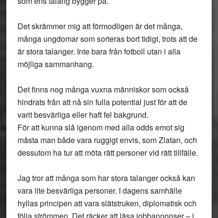
som ens talang bygger på.
Det skrämmer mig att förmodligen är det många,
många ungdomar som sorteras bort tidigt, trots att de
är stora talanger. Inte bara från fotboll utan i alla
möjliga sammanhang.
Det finns nog många vuxna människor som också
hindrats från att nå sin fulla potential just för att de
varit besvärliga eller haft fel bakgrund.
För att kunna slå igenom med alla odds emot sig
måsta man både vara ruggigt envis, som Zlatan, och
dessutom ha tur att möta rätt personer vid rätt tillfälle.
Jag tror att många som har stora talanger också kan
vara lite besvärliga personer. I dagens samhälle
hyllas principen att vara slätstruken, diplomatisk och
följa strömmen. Det räcker att läsa jobbannonser – i