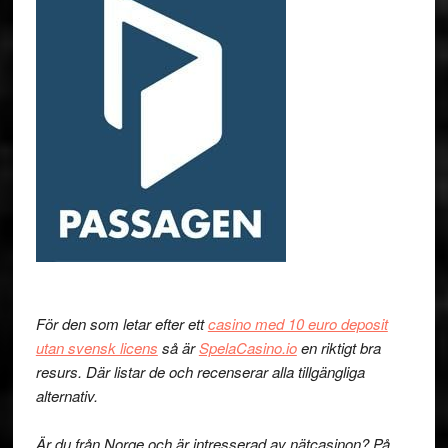
För den som letar efter ett
casino med 10 euro deposit
utan svensk licens
så är
SpelaCasino.io
en riktigt bra
resurs. Där listar de och recenserar alla tillgängliga
alternativ.
Är du från Norge och är intresserad av nätcasinon? På