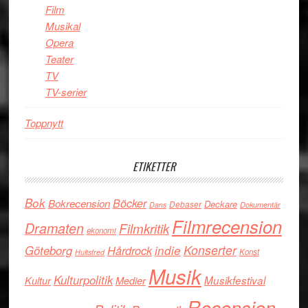
Film
Musikal
Opera
Teater
TV
TV-serier
Toppnytt
ETIKETTER
Bok
Böcker
Bokrecension
Deckare
Debaser
Dans
Dokumentär
Filmrecension
Dramaten
Filmkritik
ekonomi
Konserter
Göteborg
Hårdrock
indie
Konst
Hultsfred
Musik
Kulturpolitik
Musikfestival
Kultur
Medier
Recension