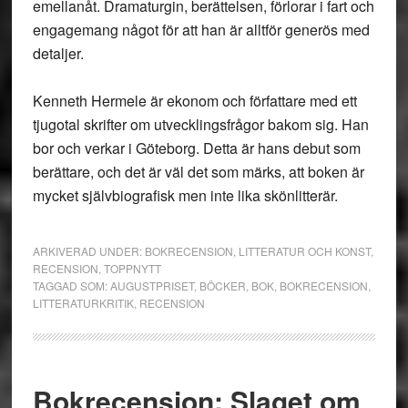
emellanåt. Dramaturgin, berättelsen, förlorar i fart och
engagemang något för att han är alltför generös med
detaljer.
Kenneth Hermele är ekonom och författare med ett
tjugotal skrifter om utvecklingsfrågor bakom sig. Han
bor och verkar i Göteborg. Detta är hans debut som
berättare, och det är väl det som märks, att boken är
mycket självbiografisk men inte lika skönlitterär.
ARKIVERAD UNDER:
BOKRECENSION
,
LITTERATUR OCH KONST
,
RECENSION
,
TOPPNYTT
TAGGAD SOM:
AUGUSTPRISET
,
BÖCKER
,
BOK
,
BOKRECENSION
,
LITTERATURKRITIK
,
RECENSION
Bokrecension: Slaget om