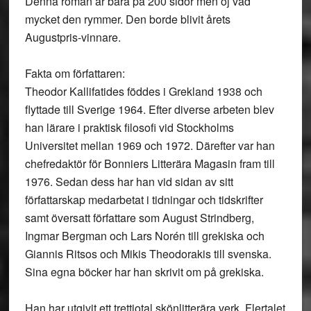
Denna roman är bara på 200 sidor men oj vad
mycket den rymmer. Den borde blivit årets
Augustpris-vinnare.
Fakta om författaren:
Theodor Kallifatides föddes i Grekland 1938 och
flyttade till Sverige 1964. Efter diverse arbeten blev
han lärare i praktisk filosofi vid Stockholms
Universitet mellan 1969 och 1972. Därefter var han
chefredaktör för Bonniers Litterära Magasin fram till
1976. Sedan dess har han vid sidan av sitt
författarskap medarbetat i tidningar och tidskrifter
samt översatt författare som August Strindberg,
Ingmar Bergman och Lars Norén till grekiska och
Giannis Ritsos och Mikis Theodorakis till svenska.
Sina egna böcker har han skrivit om på grekiska.
Han har utgivit ett trettiotal skönlitterära verk. Flertalet