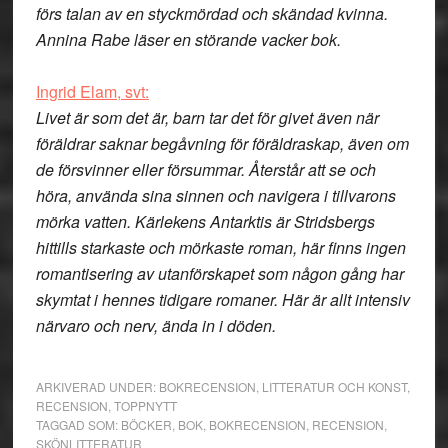
förs talan av en styckmördad och skändad kvinna.
Annina Rabe läser en störande vacker bok.
Ingrid Elam, svt:
Livet är som det är, barn tar det för givet även när
föräldrar saknar begåvning för föräldraskap, även om
de försvinner eller försummar. Återstår att se och
höra, använda sina sinnen och navigera i tillvarons
mörka vatten. Kärlekens Antarktis är Stridsbergs
hittills starkaste och mörkaste roman, här finns ingen
romantisering av utanförskapet som någon gång har
skymtat i hennes tidigare romaner. Här är allt intensiv
närvaro och nerv, ända in i döden.
ARKIVERAD UNDER:
BOKRECENSION
,
LITTERATUR OCH KONST
,
RECENSION
,
TOPPNYTT
TAGGAD SOM:
BÖCKER
,
BOK
,
BOKRECENSION
,
RECENSION
,
SKÖNLITTERATUR