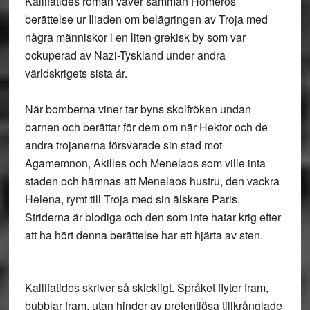
Kallifatides roman väver samman Homeros
berättelse ur Iliaden om belägringen av Troja med
några människor i en liten grekisk by som var
ockuperad av Nazi-Tyskland under andra
världskrigets sista år.
När bomberna viner tar byns skolfröken undan
barnen och berättar för dem om när Hektor och de
andra trojanerna försvarade sin stad mot
Agamemnon, Akilles och Menelaos som ville inta
staden och hämnas att Menelaos hustru, den vackra
Helena, rymt till Troja med sin älskare Paris.
Striderna är blodiga och den som inte hatar krig efter
att ha hört denna berättelse har ett hjärta av sten.
Kallifatides skriver så skickligt. Språket flyter fram,
bubblar fram, utan hinder av pretentiösa tillkrånglade