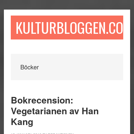
Hoppa
Hoppa
Hoppa
till
till
till
huvudinnehåll
det
sidfot
KULTURBLOGGEN.COM
primära
sidofältet
Böcker
Bokrecension:
Vegetarianen av Han
Kang