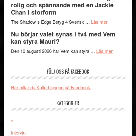
rolig och spännande med en Jackie
in
Pöntinen
Chan i storform
till
avslutar
om
sång,
Scensommar
The Shadow´s Edge Betyg 4 Svensk …
Läs mer
Filmrecension
musik,
på
Nu börjar valet synas i tv4 med Vem
The
samtal
Artipelag
kan styra Mauri?
Shadow
och
´s
teater
om
Den 10 augusti 2026 har Vem kan styra …
Läs mer
Edge
Nu
–
börjar
FÖLJ OSS PÅ FACEBOOK
rolig
valet
och
synas
spännande
i
Här hittar du Kulturbloggen på Facebook.
med
tv4
en
med
KATEGORIER
Jackie
Vem
Chan
kan
..
i
styra
storform
Mauri?
Intervju