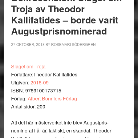
Troja av Theodor
Kallifatides – borde varit
Augustprisnominerad
27 OKTOBER, 2018
BY
ROSEMARI SÖDERGREN
Slaget om Troja
Författare:Theodor Kallifatides
Utgiven:
2018-09
ISBN: 9789100173715
Förlag:
Albert Bonniers Förlag
Antal sidor: 200
Att det här mästerverket inte blev Augustpris-
nominerat i år är, faktiskt, en skandal. Theodor