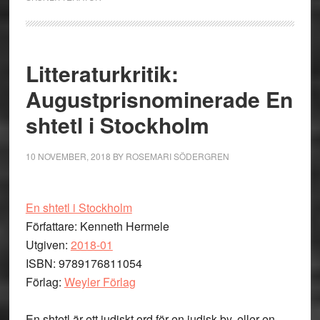
Litteraturkritik:
Augustprisnominerade En
shtetl i Stockholm
10 NOVEMBER, 2018
BY
ROSEMARI SÖDERGREN
En shtetl i Stockholm
Författare: Kenneth Hermele
Utgiven:
2018-01
ISBN: 9789176811054
Förlag:
Weyler Förlag
En shtetl är ett judiskt ord för en judisk by, eller en