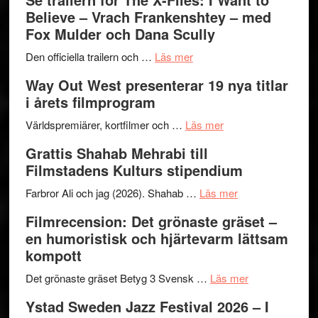
Park
Swede
Believe – Vrach Frankenshtey – med
–
Jazz
Fox Mulder och Dana Scully
en
Festiva
om
helt
2026
Den officiella trailern och …
Läs mer
Se
lysande
–
Way Out West presenterar 19 nya titlar
trailern
kväll
II
i årets filmprogram
för
Internat
The
om
storhet
Världspremiärer, kortfilmer och …
Läs mer
X-
Way
och
Grattis Shahab Mehrabi till
Files:
Out
samarb
Filmstadens Kulturs stipendium
I
West
Want
presenterar
om
Farbror Ali och jag (2026). Shahab …
Läs mer
to
19
Grattis
Filmrecension: Det grönaste gräset –
Believe
nya
Shahab
en humoristisk och hjärtevarm lättsam
–
titlar
Mehrabi
kompott
Vrach
i
till
Frankenshtey
årets
Filmstadens
om
Det grönaste gräset Betyg 3 Svensk …
Läs mer
–
filmprogram
Kulturs
Filmrecension:
Ystad Sweden Jazz Festival 2026 – I
med
stipendium
Det