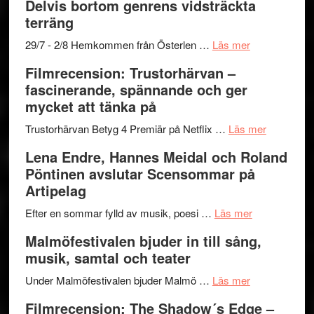
Delvis bortom genrens vidsträckta
Fox
grönaste
terräng
Mulder
gräset
och
–
om
29/7 - 2/8 Hemkommen från Österlen …
Läs mer
Dana
en
Ystad
Filmrecension: Trustorhärvan –
Scully
humoristisk
Sweden
fascinerande, spännande och ger
och
Jazz
mycket att tänka på
hjärtevarm
Festival
lättsam
2026
om
Trustorhärvan Betyg 4 Premiär på Netflix …
Läs mer
kompott
–
Filmrecens
Lena Endre, Hannes Meidal och Roland
I
Trustorhä
Pöntinen avslutar Scensommar på
Delvis
–
Artipelag
bortom
fascineran
genrens
om
spännand
Efter en sommar fylld av musik, poesi …
Läs mer
vidsträckta
Lena
och
Malmöfestivalen bjuder in till sång,
terräng
Endre,
ger
musik, samtal och teater
Hannes
mycket
om
Meidal
att
Under Malmöfestivalen bjuder Malmö …
Läs mer
Malmöfestiva
och
tänka
Filmrecension: The Shadow´s Edge –
bjuder
Roland
på