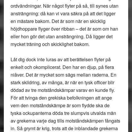
ordvändningar. När något flyter på så, till synes utan
ansträngning: då kan vi vara säkra på att det ligger
en mästare bakom. Det är som när en skicklig
höjdhoppare flyger över ribban – det är som om han
eller hon gör det utan ansträngning. Då ligger det
mycket träning och skicklighet bakom.
Låt dig dock inte luras av att berättelsen flyter på
enkelt och okomplicerat. Den har en djup, på flera
niåver. Det är mycket som sägs mellan raderna. En
stark skildring, av många, är när en tysk officer blir
dödad av tre motståndskämpar varav en kunde fly.
För att tvinga den grekiska befolkningen att ange
vem den motståndskämpe är som flydde ska de
tyska ockupanterna döda tre slumpvis utvalda män
av grekerna varje dag tills motståndskämpen fångats
in. Så grymt är krig, trots att de inblandade grekerna