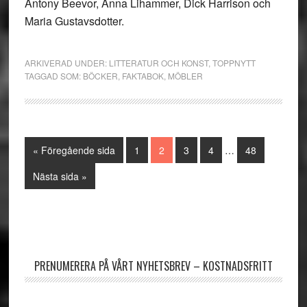
Antony Beevor, Anna Lihammer, Dick Harrison och
Maria Gustavsdotter.
ARKIVERAD UNDER:
LITTERATUR OCH KONST
,
TOPPNYTT
TAGGAD SOM:
BÖCKER
,
FAKTABOK
,
MÖBLER
Interimistiska
Go
Sida
Sida
Sida
Sida
Sida
«
Föregående sida
1
2
3
4
…
48
sidor
to
utelämnas
Go
Nästa sida »
to
Primärt
sidofält
PRENUMERERA PÅ VÅRT NYHETSBREV – KOSTNADSFRITT