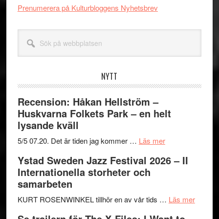
Prenumerera på Kulturbloggens Nyhetsbrev
Sök
på
webbplatsen
NYTT
Recension: Håkan Hellström –
Huskvarna Folkets Park – en helt
lysande kväll
om
5/5 07.20. Det är tiden jag kommer …
Läs mer
Recension:
Ystad Sweden Jazz Festival 2026 – II
Håkan
Internationella storheter och
Hellström
samarbeten
–
Huskvarna
om
KURT ROSENWINKEL tillhör en av vår tids …
Läs mer
Folkets
Ystad
Se trailern för The X-Files: I Want to