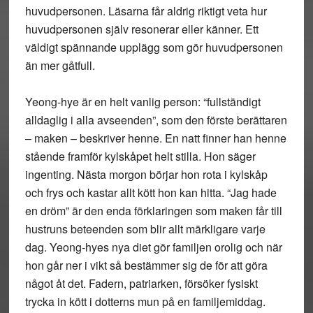
huvudpersonen. Läsarna får aldrig riktigt veta hur
huvudpersonen själv resonerar eller känner. Ett
väldigt spännande upplägg som gör huvudpersonen
än mer gåtfull.
Yeong-hye är en helt vanlig person: “fullständigt
alldaglig i alla avseenden”, som den förste berättaren
– maken – beskriver henne. En natt finner han henne
stående framför kylskåpet helt stilla. Hon säger
ingenting. Nästa morgon börjar hon rota i kylskåp
och frys och kastar allt kött hon kan hitta. “Jag hade
en dröm” är den enda förklaringen som maken får till
hustruns beteenden som blir allt märkligare varje
dag. Yeong-hyes nya diet gör familjen orolig och när
hon går ner i vikt så bestämmer sig de för att göra
något åt det. Fadern, patriarken, försöker fysiskt
trycka in kött i dotterns mun på en familjemiddag.