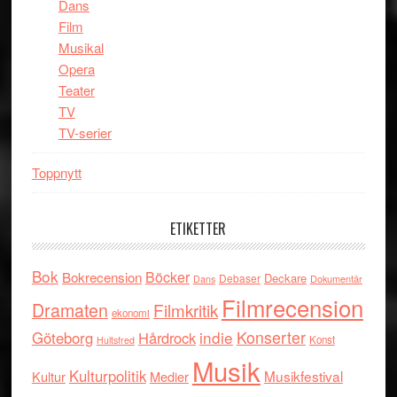
Dans
Film
Musikal
Opera
Teater
TV
TV-serier
Toppnytt
ETIKETTER
Bok
Böcker
Bokrecension
Deckare
Debaser
Dokumentär
Dans
Filmrecension
Dramaten
Filmkritik
ekonomi
indie
Konserter
Göteborg
Hårdrock
Konst
Hultsfred
Musik
Kulturpolitik
Musikfestival
Kultur
Medier