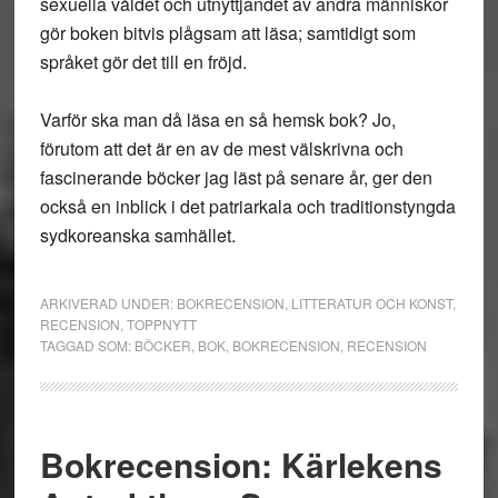
sexuella våldet och utnyttjandet av andra människor
gör boken bitvis plågsam att läsa; samtidigt som
språket gör det till en fröjd.
Varför ska man då läsa en så hemsk bok? Jo,
förutom att det är en av de mest välskrivna och
fascinerande böcker jag läst på senare år, ger den
också en inblick i det patriarkala och traditionstyngda
sydkoreanska samhället.
ARKIVERAD UNDER:
BOKRECENSION
,
LITTERATUR OCH KONST
,
RECENSION
,
TOPPNYTT
TAGGAD SOM:
BÖCKER
,
BOK
,
BOKRECENSION
,
RECENSION
Bokrecension: Kärlekens