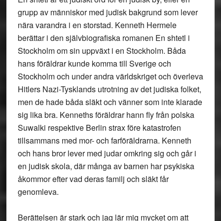
grupp av människor med judisk bakgrund som lever
nära varandra i en storstad. Kenneth Hermele
berättar i den självbiografiska romanen En shtetl i
Stockholm om sin uppväxt i en Stockholm. Båda
hans föräldrar kunde komma till Sverige och
Stockholm och under andra världskriget och överleva
Hitlers Nazi-Tysklands utrotning av det judiska folket,
men de hade båda släkt och vänner som inte klarade
sig lika bra. Kenneths föräldrar hann fly från polska
Suwalki respektive Berlin strax före katastrofen
tillsammans med mor- och farföräldrarna. Kenneth
och hans bror lever med judar omkring sig och går i
en judisk skola, där många av barnen har psykiska
åkommor efter vad deras familj och släkt får
genomleva.
Berättelsen är stark och jag lär mig mycket om att