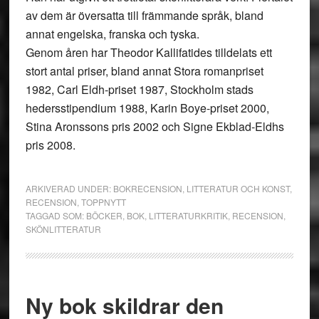
av dem är översatta till främmande språk, bland
annat engelska, franska och tyska.
Genom åren har Theodor Kallifatides tilldelats ett
stort antal priser, bland annat Stora romanpriset
1982, Carl Eldh-priset 1987, Stockholm stads
hedersstipendium 1988, Karin Boye-priset 2000,
Stina Aronssons pris 2002 och Signe Ekblad-Eldhs
pris 2008.
ARKIVERAD UNDER:
BOKRECENSION
,
LITTERATUR OCH KONST
,
RECENSION
,
TOPPNYTT
TAGGAD SOM:
BÖCKER
,
BOK
,
LITTERATURKRITIK
,
RECENSION
,
SKÖNLITTERATUR
Ny bok skildrar den