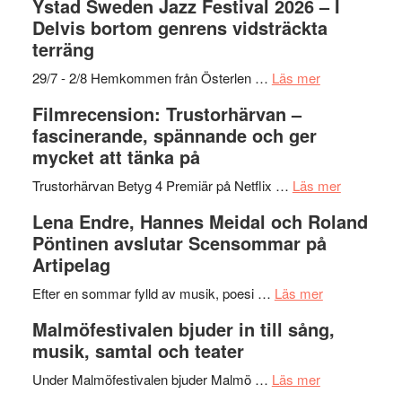
Ystad Sweden Jazz Festival 2026 – I
med
stipendium
Det
Delvis bortom genrens vidsträckta
Fox
grönaste
terräng
Mulder
gräset
och
–
om
29/7 - 2/8 Hemkommen från Österlen …
Läs mer
Dana
en
Ystad
Filmrecension: Trustorhärvan –
Scully
humoristisk
Sweden
fascinerande, spännande och ger
och
Jazz
mycket att tänka på
hjärtevarm
Festival
lättsam
2026
om
Trustorhärvan Betyg 4 Premiär på Netflix …
Läs mer
kompott
–
Filmrecens
Lena Endre, Hannes Meidal och Roland
I
Trustorhä
Pöntinen avslutar Scensommar på
Delvis
–
Artipelag
bortom
fascineran
genrens
om
spännand
Efter en sommar fylld av musik, poesi …
Läs mer
vidsträckta
Lena
och
Malmöfestivalen bjuder in till sång,
terräng
Endre,
ger
musik, samtal och teater
Hannes
mycket
om
Meidal
att
Under Malmöfestivalen bjuder Malmö …
Läs mer
Malmöfestiva
och
tänka