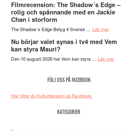
Filmrecension: The Shadow´s Edge –
bjuder
Roland
på
rolig och spännande med en Jackie
in
Pöntinen
Chan i storform
till
avslutar
om
sång,
Scensommar
The Shadow´s Edge Betyg 4 Svensk …
Läs mer
Filmrecension
musik,
på
Nu börjar valet synas i tv4 med Vem
The
samtal
Artipelag
kan styra Mauri?
Shadow
och
´s
teater
om
Den 10 augusti 2026 har Vem kan styra …
Läs mer
Edge
Nu
–
börjar
FÖLJ OSS PÅ FACEBOOK
rolig
valet
och
synas
spännande
i
Här hittar du Kulturbloggen på Facebook.
med
tv4
en
med
KATEGORIER
Jackie
Vem
Chan
kan
..
i
styra