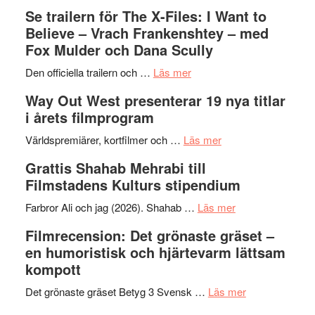
Folkets
Ystad
Se trailern för The X-Files: I Want to
Park
Swede
Believe – Vrach Frankenshtey – med
–
Jazz
Fox Mulder och Dana Scully
en
Festiva
om
helt
2026
Den officiella trailern och …
Läs mer
Se
lysande
–
Way Out West presenterar 19 nya titlar
trailern
kväll
II
i årets filmprogram
för
Internat
The
om
storhet
Världspremiärer, kortfilmer och …
Läs mer
X-
Way
och
Grattis Shahab Mehrabi till
Files:
Out
samarb
Filmstadens Kulturs stipendium
I
West
Want
presenterar
om
Farbror Ali och jag (2026). Shahab …
Läs mer
to
19
Grattis
Filmrecension: Det grönaste gräset –
Believe
nya
Shahab
en humoristisk och hjärtevarm lättsam
–
titlar
Mehrabi
kompott
Vrach
i
till
Frankenshtey
årets
Filmstadens
om
Det grönaste gräset Betyg 3 Svensk …
Läs mer
–
filmprogram
Kulturs
Filmrecension: