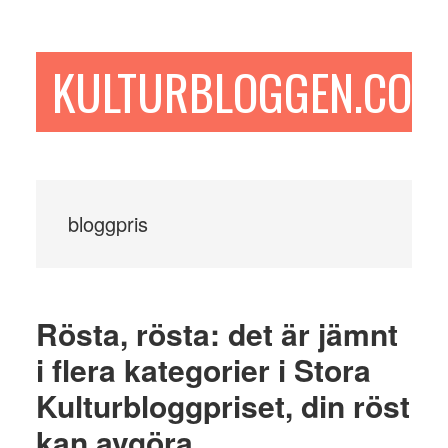
Hoppa
Hoppa
Hoppa
till
till
till
huvudinnehåll
det
sidfot
KULTURBLOGGEN.COM
primära
sidofältet
bloggpris
Rösta, rösta: det är jämnt
i flera kategorier i Stora
Kulturbloggpriset, din röst
kan avgöra