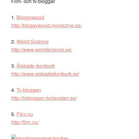
Film- och tv-bloggar
1.
Bloggywood
http://bloggywood.moviezine.se/
2.
Weird Science
http://www.weirdscience.se/
3.
Älskade dumburk
http://www.alskadedumburk.se/
4.
Tv-bloggen
http://tvbloggen.tvplaneten.se/
5.
Film.nu
http://film.nu/