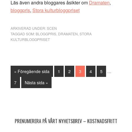
Läs även andra bloggares åsikter om
Dramaten
,
bloggpris
,
Stora kulturbloggpriset
ARKIVERAD UNDER:
SCEN
TAGGAD SOM:
BLOGGPRIS
,
DRAMATEN
,
STORA
KULTURBLOGGPRISET
Interimistiska
Go
Sida
Sida
Sida
Sida
Sida
«
Föregående sida
1
2
3
4
5
…
sidor
to
utelämnas
Sida
Go
7
Nästa sida »
to
Primärt
sidofält
PRENUMERERA PÅ VÅRT NYHETSBREV – KOSTNADSFRITT