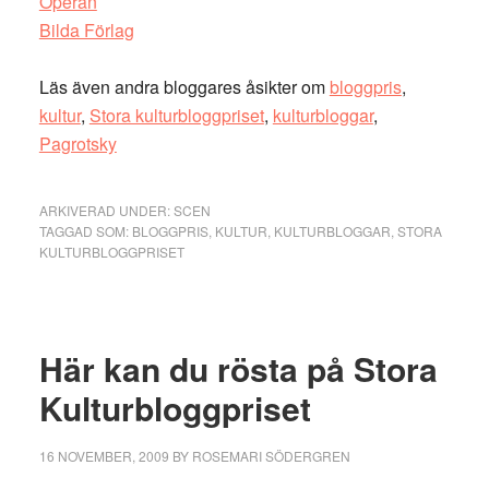
Operan
Bilda Förlag
Läs även andra bloggares åsikter om
bloggpris
,
kultur
,
Stora kulturbloggpriset
,
kulturbloggar
,
Pagrotsky
ARKIVERAD UNDER:
SCEN
TAGGAD SOM:
BLOGGPRIS
,
KULTUR
,
KULTURBLOGGAR
,
STORA
KULTURBLOGGPRISET
Här kan du rösta på Stora
Kulturbloggpriset
16 NOVEMBER, 2009
BY
ROSEMARI SÖDERGREN