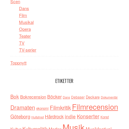
Scen
Dans
Film
Musikal
Opera
Teater
TV
TV-serier
Toppnytt
ETIKETTER
Bok
Böcker
Bokrecension
Deckare
Debaser
Dokumentär
Dans
Filmrecension
Dramaten
Filmkritik
ekonomi
indie
Konserter
Göteborg
Hårdrock
Konst
Hultsfred
Musik
Kulturpolitik
Musikfestival
Kultur
Medier