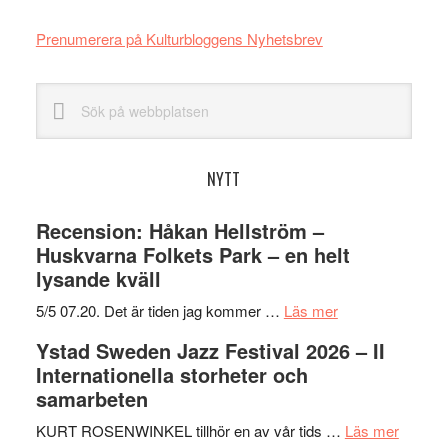
Prenumerera på Kulturbloggens Nyhetsbrev
Sök
på
webbplatsen
NYTT
Recension: Håkan Hellström –
Huskvarna Folkets Park – en helt
lysande kväll
om
5/5 07.20. Det är tiden jag kommer …
Läs mer
Recension:
Ystad Sweden Jazz Festival 2026 – II
Håkan
Internationella storheter och
Hellström
samarbeten
–
Huskvarna
om
KURT ROSENWINKEL tillhör en av vår tids …
Läs mer