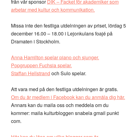
från vår sponsor
DIK – Facket för akademiker som
arbetar med kultur och kommunikation.
Missa inte den festliga utdelningen av priset, lördag 5
december 16.00 – 18.00 i Lejonkulans foajé på
Dramaten i Stockholm.
Anna Hamilton spelar piano och sjunger.
Popgruppen Fuchsia spelar.
Staffan Hellstrand
och Sulo spelar.
Att vara med på den festliga utdelningen är gratis.
Om du är medlem i Facebook kan du anmäla dig här.
Annars kan du maila oss och meddela om du
kommer: maila kulturbloggen snabela gmail punkt
com.
Här kan du läsa om vilka bloggar som är