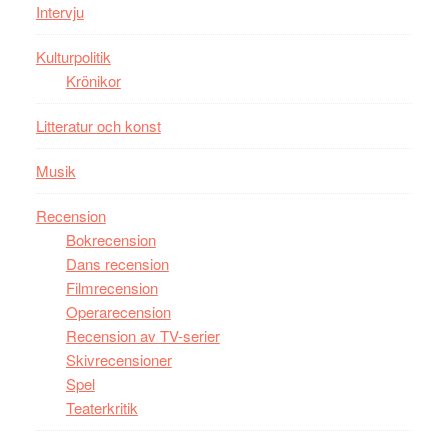
storform
Mauri?
Intervju
Kulturpolitik
Krönikor
Litteratur och konst
Musik
Recension
Bokrecension
Dans recension
Filmrecension
Operarecension
Recension av TV-serier
Skivrecensioner
Spel
Teaterkritik