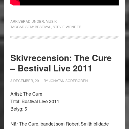
ARKIVERAD UNDER:
MUSIK
TAGGAD SOM:
BESTIVAL
,
STEVIE WONDER
Skivrecension: The Cure
– Bestival Live 2011
3 DECEMBER, 2011
BY
JONATAN SÖDERGREN
Artist: The Cure
Titel: Bestival Live 2011
Betyg: 5
När The Cure, bandet som Robert Smith bildade