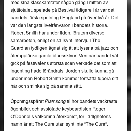
med sina klasskamrater någon gång i mitten av
sjuttiotalet, spelade på Bestival tidigare i år var det
bandets första spelning i England på över två år. Det
var den längsta livefrånvaron i bandets historia.
Robert Smith har under tiden, förutom diverse
samarbeten, enligt en sällsynt intervju i The
Guardian tydligen ägnat sig åt att lyssna på jazz och
återupptäcka gamla bluesskivor. Men när bandet väl
gick på festivalens största scen verkade det som att
ingenting hade förändrats. Jorden skulle kunna gå
under men Robert Smith kommer fortsätta tupera sitt
hår och sminka sig på samma sätt.
Öppningsspåret
Plainsong
tillhör bandets vackraste
ögonblick och avslöjade keyboardisten Roger
O’Donnells välkomna återkomst, för i ärlighetens
namn är ett The Cure utan synt inte ”The Cure”.