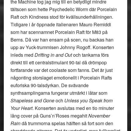
the Machine tog jag mig till en betydligt mindre
tältscen som hette Psychedelic Worm där Porcelain
Raft och Kindness stod för kvällsunderhållningen.
Tidigare i år öppnade italienaren Mauro Remiddi
som har scennamnet
Porcelain Raft
för M83 på
Berns. Då var han ensam på scen, nu backas han
upp av Yuck-trummisen Johnny Rogoff. Konserten
inleds med
Drifting in and Out
och tankarna förs
direkt till ett centralstimulant 90-tal då drömpop
fortfarande var det coolaste som fanns. Det är just
någonting storslaget emotionellt i Porcelain Rafts
euforiska 90-talsdyrkan. De svävande
synthsamplingarna fungerar utmärkt i låtar som
Shapeless and Gone
och
Unless you Speak from
Your Heart
. Konserten avslutas med en tio minuter
lång cover på Guns’n’Roses megahit
November
Rain
då trummorna spelas hälften så fort som den
shreddande gitarren. Det är underligt, men fullkomligt