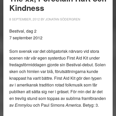
Kindness
8 SEPTEMBER, 2012
BY
JONATAN SÖDERGREN
Bestival, dag 2
7 september 2012
Som svensk var det obligatorisk närvaro vid stora
scenen när vår egen systerduo
First Aid Kit
under
fredagsförmiddagen gjorde sin Bestival-debut. Solen
sken och himlen var blå, förutsättningarna kunde
knappast ha varit bättre. First Aid Kit gör den typen
av i amerikansk tradition rotad folkmusik som får
publiken att sätta sig ner i gräset. För min del är det
en trevlig stund som toppas av sublima framföranden
av
Emmylou
och Paul Simons
America
. Betyg: 3.