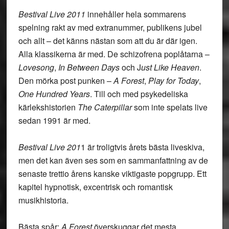
Bestival Live 2011
innehåller hela sommarens
spelning rakt av med extranummer, publikens jubel
och allt – det känns nästan som att du är där igen.
Alla klassikerna är med. De schizofrena poplåtarna –
Lovesong
,
In Between Days
och J
ust Like Heaven
.
Den mörka post punken –
A Forest
,
Play for Today
,
One Hundred Years
. Till och med psykedeliska
kärlekshistorien
The Caterpillar
som inte spelats live
sedan 1991 är med.
Bestival Live 201
1 är troligtvis årets bästa liveskiva,
men det kan även ses som en sammanfattning av de
senaste trettio årens kanske viktigaste popgrupp. Ett
kapitel hypnotisk, excentrisk och romantisk
musikhistoria.
Bästa spår:
A Forest
överskuggar det mesta