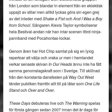
från London som blandar in element från en eklektisk
uppsjö av stilar men alltid lyckas göra sin egen grej
av det inleder med
Shake a Fist
och
And I Was a Boy
from School
. Sångaren Alexis Taylor symboliserar
hela Bestival-andan när han intar scenen iförd ninja-
pannband med Pocahontas-lockar.
Genom åren har Hot Chip samlat på sig en lyxig
repertoar att välja och vraka ur men i hemlandet
verkar senaste skivan
In Our Heads
ännu inte ha fått
samma genomslagskraft som i Sverige. Till skillnad
från den konstanta dansfesten på Way Out West
tänder publiken framför allt till på låtar som
One Life
Stand
och
Over and Over
.
These Days
debuteras live och
The Warning
spelas
för första gången sedan 2007 innan det är dags för