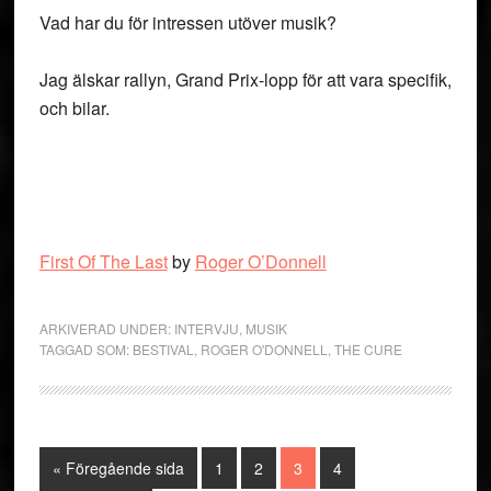
Vad har du för intressen utöver musik?
Jag älskar rallyn, Grand Prix-lopp för att vara specifik,
och bilar.
First Of The Last
by
Roger O’Donnell
ARKIVERAD UNDER:
INTERVJU
,
MUSIK
TAGGAD SOM:
BESTIVAL
,
ROGER O'DONNELL
,
THE CURE
Go
Sida
Sida
Sida
Sida
«
Föregående sida
1
2
3
4