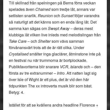
Till skillnad från spelningen på Berns förra veckan
spelades även
Chained
som tredje låt, annars var
setlisten snarlik.
Reunion
och
Sunset
följer varandra
så naturligt att det känns som en enda lång låt. Det
samma kan sägas om
Swept Away
– deras mest
klubbiga låt vilken live inleds med melodislingan från
Take Care
– och
Shelter
som vävs samman
förvånansvärt trots att de är rätt olika. Under
Crystalised
smälter inga glaciärer, åtminstone inte på
en festival nu när trummorna är bortplockade.
Publikfavoriterna blir snarare
VCR
,
Islands
och – den
första av tre extranummer –
Intro
. Att natten lagt sig
över Isle of Wight är ett plus, det är vid den här
tidpunkten The xx introverta musik blir som bäst.
Betyg: 4.
Istället för att se kvällens andra headline Florence +