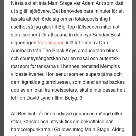
Nästa akt att inta Main Stage var
Adam Ant
som klätt
ut sig till sjörövare. Det behövdes bara minuter för att
fastslå att det rörde sig om en totaluppvisning i
uselhet så jag gick till Big Top (tältscenen mittemot
stora scenen) för att spana in den nya Sunday Best-
signeringen
Valerie June
istället. Den av Dan
Auerbach från The Black Keys producerade blues-
och countrysångerskan har en nasal och autentisk
röst som för tankarna till hennes hemstad Memphis
vildaste kvarter. Hon ser ut som en superstjärna och
den lågmälda gitarrbluesen, som bland annat backas
upp av en lokal trumpetspelare, skulle inte passa helt
fel i en David Lynch-film. Betyg: 3.
Att Bestival i år är en odyssé genom en mängd olika
stilar, känslor och uttryck fick sin bekräftelse när
hardcorepunkarna i
Gallows
intog Main Stage. Aldrig