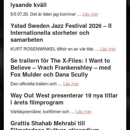
lysande kväll
om
5/5 07.20. Det är tiden jag kommer …
Läs mer
Recension:
Ystad Sweden Jazz Festival 2026 – II
Håkan
Internationella storheter och
Hellström
samarbeten
–
Huskvarna
om
KURT ROSENWINKEL tillhör en av vår tids …
Läs mer
Folkets
Ystad
Se trailern för The X-Files: I Want to
Park
Swede
Believe – Vrach Frankenshtey – med
–
Jazz
Fox Mulder och Dana Scully
en
Festiva
om
helt
2026
Den officiella trailern och …
Läs mer
Se
lysande
–
Way Out West presenterar 19 nya titlar
trailern
kväll
II
i årets filmprogram
för
Internat
The
om
storhet
Världspremiärer, kortfilmer och …
Läs mer
X-
Way
och
Grattis Shahab Mehrabi till
Files:
Out
samarb
Filmstadens Kulturs stipendium