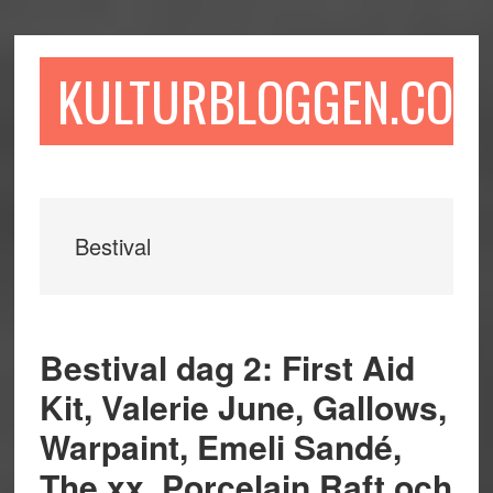
Hoppa
Hoppa
Hoppa
till
till
till
huvudinnehåll
det
sidfot
KULTURBLOGGEN.COM
primära
sidofältet
Bestival
Bestival dag 2: First Aid
Kit, Valerie June, Gallows,
Warpaint, Emeli Sandé,
The xx, Porcelain Raft och