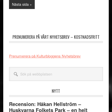
to
Go
Nästa sida »
to
Primärt
sidofält
PRENUMERERA PÅ VÅRT NYHETSBREV – KOSTNADSFRITT
Prenumerera på Kulturbloggens Nyhetsbrev
Sök
på
webbplatsen
NYTT
Recension: Håkan Hellström –
Huskvarna Folkets Park – en helt