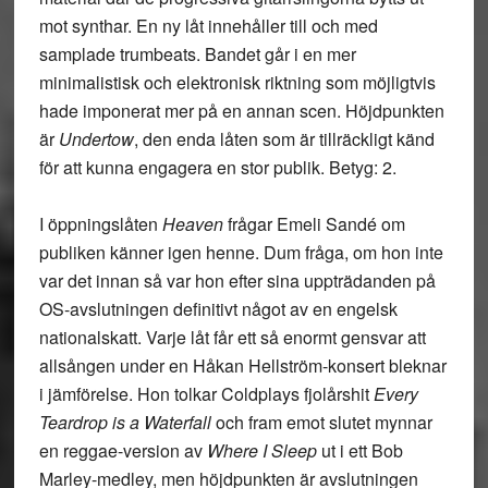
mot synthar. En ny låt innehåller till och med
samplade trumbeats. Bandet går i en mer
minimalistisk och elektronisk riktning som möjligtvis
hade imponerat mer på en annan scen. Höjdpunkten
är
Undertow
, den enda låten som är tillräckligt känd
för att kunna engagera en stor publik. Betyg: 2.
I öppningslåten
Heaven
frågar
Emeli Sandé
om
publiken känner igen henne. Dum fråga, om hon inte
var det innan så var hon efter sina uppträdanden på
OS-avslutningen definitivt något av en engelsk
nationalskatt. Varje låt får ett så enormt gensvar att
allsången under en Håkan Hellström-konsert bleknar
i jämförelse. Hon tolkar Coldplays fjolårshit
Every
Teardrop is a Waterfall
och fram emot slutet mynnar
en reggae-version av
Where I Sleep
ut i ett Bob
Marley-medley, men höjdpunkten är avslutningen