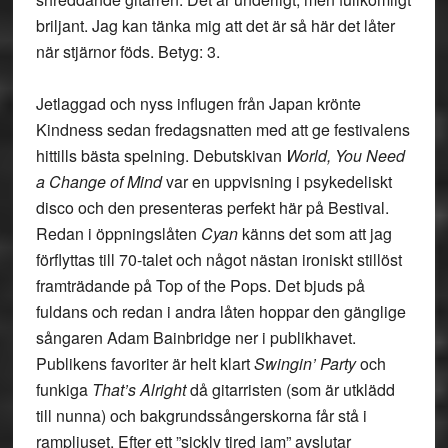
briljant. Jag kan tänka mig att det är så här det låter
när stjärnor föds. Betyg: 3.
Jetlaggad och nyss influgen från Japan krönte
Kindness
sedan fredagsnatten med att ge festivalens
hittills bästa spelning. Debutskivan
World, You Need
a Change of Mind
var en uppvisning i psykedeliskt
disco och den presenteras perfekt här på Bestival.
Redan i öppningslåten
Cyan
känns det som att jag
förflyttas till 70-talet och något nästan ironiskt stillöst
framträdande på Top of the Pops. Det bjuds på
fuldans och redan i andra låten hoppar den gänglige
sångaren Adam Bainbridge ner i publikhavet.
Publikens favoriter är helt klart
Swingin’ Party
och
funkiga
That’s Alright
då gitarristen (som är utklädd
till nunna) och bakgrundssångerskorna får stå i
rampljuset. Efter ett ”sickly tired jam” avslutar