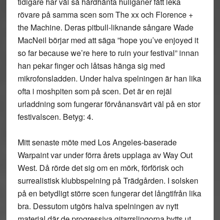
tidigare har väl så hårdhänta huliganer fått leka
rövare på samma scen som The xx och Florence +
the Machine. Deras pitbull-liknande sångare Wade
MacNeil börjar med att säga ”hope you’ve enjoyed it
so far because we’re here to ruin your festival” innan
han pekar finger och låtsas hänga sig med
mikrofonsladden. Under halva spelningen är han lika
ofta i moshpiten som på scen. Det är en rejäl
urladdning som fungerar förvånansvärt väl på en stor
festivalscen. Betyg: 4.
Mitt senaste möte med Los Angeles-baserade
Warpaint
var under förra årets upplaga av Way Out
West. Då rörde det sig om en mörk, förförisk och
surrealistisk klubbspelning på Trädgården. I solsken
på en betydligt större scen fungerar det långtifrån lika
bra. Dessutom utgörs halva spelningen av nytt
material där de progressiva gitarrslingorna bytts ut