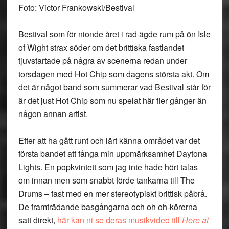
Foto: Victor Frankowski/Bestival
Bestival som för nionde året i rad ägde rum på ön Isle
of Wight strax söder om det brittiska fastlandet
tjuvstartade på några av scenerna redan under
torsdagen med Hot Chip som dagens största akt. Om
det är något band som summerar vad Bestival står för
är det just Hot Chip som nu spelat här fler gånger än
någon annan artist.
Efter att ha gått runt och lärt känna området var det
första bandet att fånga min uppmärksamhet Daytona
Lights. En popkvintett som jag inte hade hört talas
om innan men som snabbt förde tankarna till The
Drums – fast med en mer stereotypiskt brittisk påbrå.
De framträdande basgångarna och oh oh-körerna
satt direkt,
här kan ni se deras musikvideo till
Here at