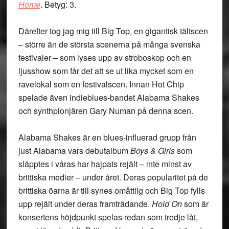
Home
. Betyg: 3.
Därefter tog jag mig till Big Top, en gigantisk tältscen
– större än de största scenerna på många svenska
festivaler – som lyses upp av stroboskop och en
ljusshow som får det att se ut lika mycket som en
ravelokal som en festivalscen. Innan Hot Chip
spelade även indieblues-bandet Alabama Shakes
och synthpionjären Gary Numan på denna scen.
Alabama Shakes
är en blues-influerad grupp från
just Alabama vars debutalbum
Boys & Girls
som
släpptes i våras har hajpats rejält – inte minst av
brittiska medier – under året. Deras popularitet på de
brittiska öarna är till synes omåttlig och Big Top fylls
upp rejält under deras framträdande.
Hold On
som är
konsertens höjdpunkt spelas redan som tredje låt,