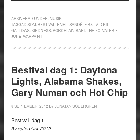
ARKIVERAD UNDER:
MUSIK
TAGGAD SOM:
BESTIVAL
,
EMELI SANDÉ
,
FIRST AID KIT
,
GALLOWS
,
KINDNESS
,
PORCELAIN RAFT
,
THE XX
,
VALERIE
JUNE
,
WARPAINT
Bestival dag 1: Daytona
Lights, Alabama Shakes,
Gary Numan och Hot Chip
8 SEPTEMBER, 2012
BY
JONATAN SÖDERGREN
Bestival, dag 1
6 september 2012