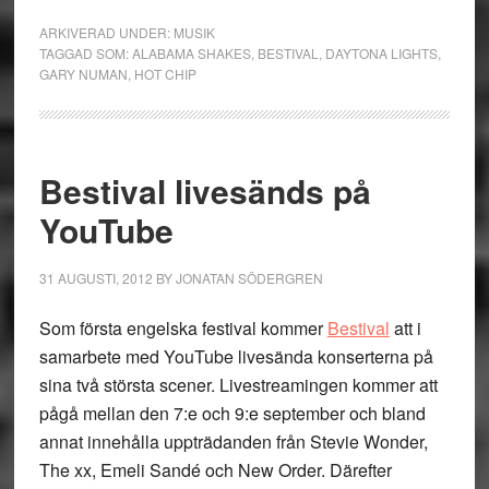
ARKIVERAD UNDER:
MUSIK
TAGGAD SOM:
ALABAMA SHAKES
,
BESTIVAL
,
DAYTONA LIGHTS
,
GARY NUMAN
,
HOT CHIP
Bestival livesänds på
YouTube
31 AUGUSTI, 2012
BY
JONATAN SÖDERGREN
Som första engelska festival kommer
Bestival
att i
samarbete med YouTube livesända konserterna på
sina två största scener. Livestreamingen kommer att
pågå mellan den 7:e och 9:e september och bland
annat innehålla uppträdanden från Stevie Wonder,
The xx, Emeli Sandé och New Order. Därefter