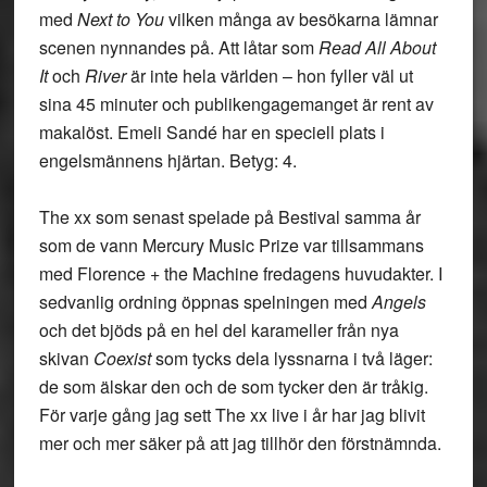
med
Next to You
vilken många av besökarna lämnar
scenen nynnandes på. Att låtar som
Read All About
It
och
River
är inte hela världen – hon fyller väl ut
sina 45 minuter och publikengagemanget är rent av
makalöst. Emeli Sandé har en speciell plats i
engelsmännens hjärtan. Betyg: 4.
The xx
som senast spelade på Bestival samma år
som de vann Mercury Music Prize var tillsammans
med Florence + the Machine fredagens huvudakter. I
sedvanlig ordning öppnas spelningen med
Angels
och det bjöds på en hel del karameller från nya
skivan
Coexist
som tycks dela lyssnarna i två läger:
de som älskar den och de som tycker den är tråkig.
För varje gång jag sett The xx live i år har jag blivit
mer och mer säker på att jag tillhör den förstnämnda.