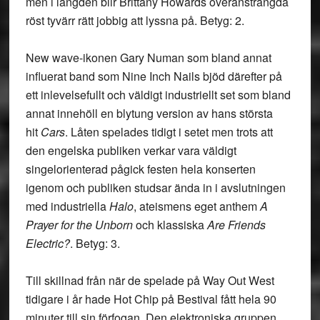
men i längden blir Brittany Howards överansträngda
röst tyvärr rätt jobbig att lyssna på. Betyg: 2.
New wave-ikonen
Gary Numan
som bland annat
influerat band som Nine Inch Nails bjöd därefter på
ett inlevelsefullt och väldigt industriellt set som bland
annat innehöll en blytung version av hans största
hit
Cars
. Låten spelades tidigt i setet men trots att
den engelska publiken verkar vara väldigt
singelorienterad pågick festen hela konserten
igenom och publiken studsar ända in i avslutningen
med industriella
Halo
, ateismens eget anthem
A
Prayer for the Unborn
och klassiska
Are Friends
Electric?
. Betyg: 3.
Till skillnad från när de spelade på Way Out West
tidigare i år hade
Hot Chip
på Bestival fått hela 90
minuter till sin förfogan. Den elektroniska gruppen