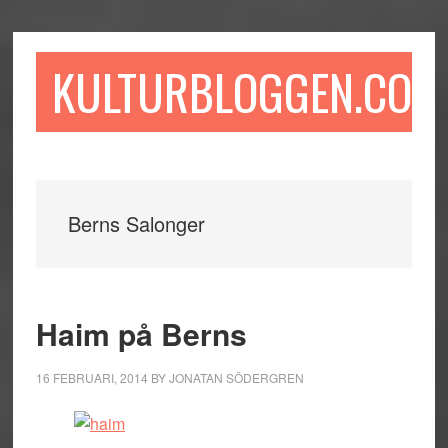
Hoppa
Hoppa
Hoppa
till
till
till
huvudinnehåll
det
sidfot
KULTURBLOGGEN.COM
primära
sidofältet
Berns Salonger
Haim på Berns
16 FEBRUARI, 2014
BY
JONATAN SÖDERGREN