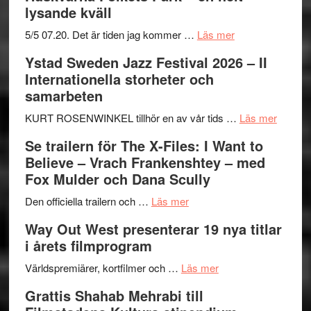
lysande kväll
om
5/5 07.20. Det är tiden jag kommer …
Läs mer
Recension:
Ystad Sweden Jazz Festival 2026 – II
Håkan
Internationella storheter och
Hellström
samarbeten
–
Huskvarna
om
KURT ROSENWINKEL tillhör en av vår tids …
Läs mer
Folkets
Ystad
Se trailern för The X-Files: I Want to
Park
Swede
Believe – Vrach Frankenshtey – med
–
Jazz
Fox Mulder och Dana Scully
en
Festiva
om
helt
2026
Den officiella trailern och …
Läs mer
Se
lysande
–
Way Out West presenterar 19 nya titlar
trailern
kväll
II
i årets filmprogram
för
Internat
The
om
storhet
Världspremiärer, kortfilmer och …
Läs mer
X-
Way
och
Grattis Shahab Mehrabi till
Files:
Out
samarb