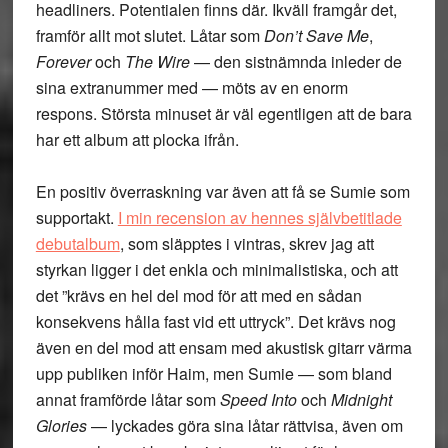
headliners. Potentialen finns där. Ikväll framgår det,
framför allt mot slutet. Låtar som
Don’t Save Me
,
Forever
och
The Wire
— den sistnämnda inleder de
sina extranummer med — möts av en enorm
respons. Största minuset är väl egentligen att de bara
har ett album att plocka ifrån.
En positiv överraskning var även att få se Sumie som
supportakt.
I min recension av hennes självbetitlade
debutalbum
, som släpptes i vintras, skrev jag att
styrkan ligger i det enkla och minimalistiska, och att
det ”krävs en hel del mod för att med en sådan
konsekvens hålla fast vid ett uttryck”. Det krävs nog
även en del mod att ensam med akustisk gitarr värma
upp publiken inför Haim, men Sumie — som bland
annat framförde låtar som
Speed Into
och
Midnight
Glories
— lyckades göra sina låtar rättvisa, även om