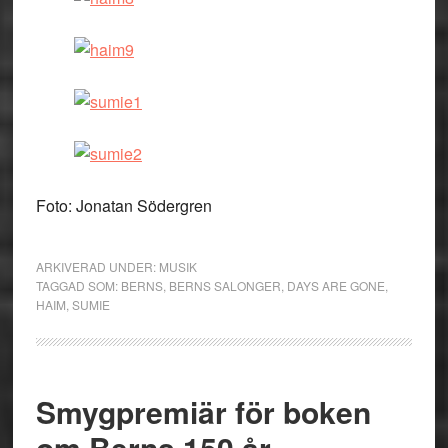
Foto: Jonatan Södergren
ARKIVERAD UNDER:
MUSIK
TAGGAD SOM:
BERNS
,
BERNS SALONGER
,
DAYS ARE GONE
,
HAIM
,
SUMIE
Smygpremiär för boken
om Berns 150 år