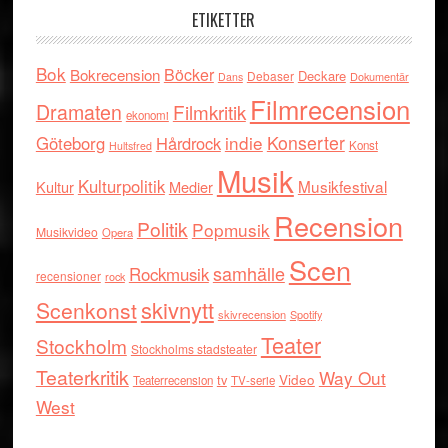
ETIKETTER
Bok
Böcker
Bokrecension
Deckare
Debaser
Dokumentär
Dans
Filmrecension
Dramaten
Filmkritik
ekonomi
indie
Konserter
Göteborg
Hårdrock
Konst
Hultsfred
Musik
Kulturpolitik
Musikfestival
Kultur
Medier
Recension
Politik
Popmusik
Musikvideo
Opera
Scen
samhälle
Rockmusik
recensioner
rock
skivnytt
Scenkonst
skivrecension
Spotify
Teater
Stockholm
Stockholms stadsteater
Teaterkritik
Way Out
tv
Video
Teaterrecension
TV-serie
West