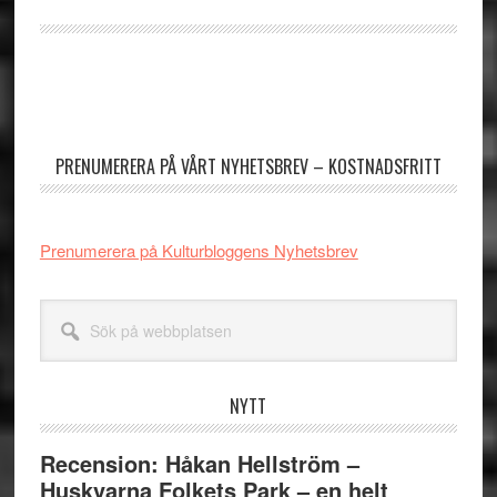
Primärt
sidofält
PRENUMERERA PÅ VÅRT NYHETSBREV – KOSTNADSFRITT
Prenumerera på Kulturbloggens Nyhetsbrev
Sök
på
webbplatsen
NYTT
Recension: Håkan Hellström –
Huskvarna Folkets Park – en helt