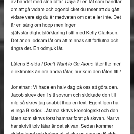
av bandet med sina bitar.
Days
är en låt som handlar
om att gå vidare och ögonblicket du inser att du gått
vidare vare sig du är medveten om det eller inte. Det
är en sång om hopp men ingen
självständighetsförklaring i stil med Kelly Clarkson.
Det är en ledsam låt om att minnas sitt förflutna och
ångra det. En ödmjuk låt.
Låtens B-sida
I Don’t Want to Go Alone
låter lite mer
elektronisk än era andra låtar, hur kom den låten till?
Jonathan: Vi hade en halv dag på oss att göra den.
Jacob skrev den i sitt sovrum och skickade den till
mig så skrev jag snabbt ihop en text. Egentligen har
vi inga B-sidor. Låtarna skrivs kronologiskt och den
låten som skrivs först hamnar först på skivan. När vi
har skrivit tolv låtar är det skivan. Sedan kommer
skivbolaget och kräver att vi ska ge dem en B-sida.