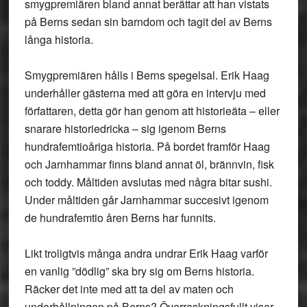
smygpremiären bland annat berättar att han vistats
på Berns sedan sin barndom och tagit del av Berns
långa historia.
Smygpremiären hålls i Berns spegelsal. Erik Haag
underhåller gästerna med att göra en intervju med
författaren, detta gör han genom att historieäta – eller
snarare historiedricka – sig igenom Berns
hundrafemtioåriga historia. På bordet framför Haag
och Jarnhammar finns bland annat öl, brännvin, fisk
och toddy. Måltiden avslutas med några bitar sushi.
Under måltiden går Jarnhammar succesivt igenom
de hundrafemtio åren Berns har funnits.
Likt troligtvis många andra undrar Erik Haag varför
en vanlig ”dödlig” ska bry sig om Berns historia.
Räcker det inte med att ta del av maten och
underhållningen på Berns? Överraskningsfullt visar