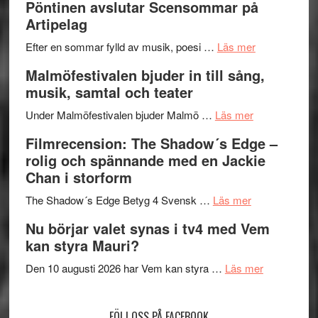
Pöntinen avslutar Scensommar på
Delvis
–
Artipelag
bortom
fascineran
genrens
om
spännand
Efter en sommar fylld av musik, poesi …
Läs mer
vidsträckta
Lena
och
Malmöfestivalen bjuder in till sång,
terräng
Endre,
ger
musik, samtal och teater
Hannes
mycket
om
Meidal
att
Under Malmöfestivalen bjuder Malmö …
Läs mer
Malmöfestiva
och
tänka
Filmrecension: The Shadow´s Edge –
bjuder
Roland
på
rolig och spännande med en Jackie
in
Pöntinen
Chan i storform
till
avslutar
om
sång,
Scensommar
The Shadow´s Edge Betyg 4 Svensk …
Läs mer
Filmrecension
musik,
på
Nu börjar valet synas i tv4 med Vem
The
samtal
Artipelag
kan styra Mauri?
Shadow
och
´s
teater
om
Den 10 augusti 2026 har Vem kan styra …
Läs mer
Edge
Nu
–
börjar
FÖLJ OSS PÅ FACEBOOK