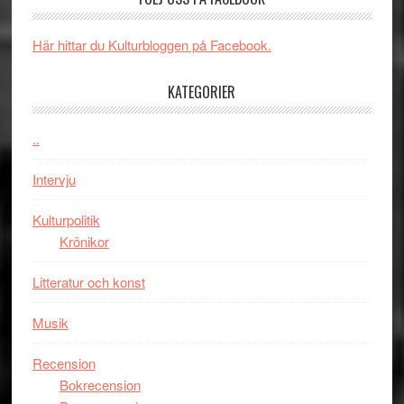
rolig
valet
och
synas
spännande
i
Här hittar du Kulturbloggen på Facebook.
med
tv4
en
med
KATEGORIER
Jackie
Vem
Chan
kan
..
i
styra
storform
Mauri?
Intervju
Kulturpolitik
Krönikor
Litteratur och konst
Musik
Recension
Bokrecension