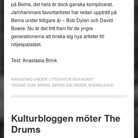
på Berns, det hela är dock ganska komplicerat.
Jarnhammars favoritartister har redan uppträtt på
Berns under tidigare år – Bob Dylan och David
Bowie. Nu är det fritt fram för de yngre
generationerna att önska sig nya artister till
nöjespalatset.
Text: Anastasia Brink
ARKIVERAD UNDER:
LITTERATUR OCH KONST
TAGGAD SOM:
BERNS
,
BERNS SALONGER
,
BOKRELEASE
Kulturbloggen möter The
Drums