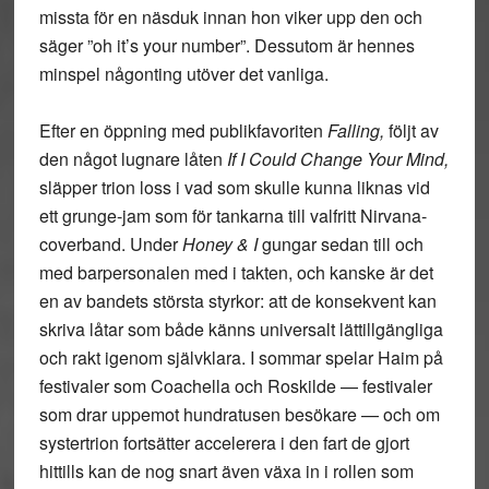
missta för en näsduk innan hon viker upp den och
säger ”oh it’s your number”. Dessutom är hennes
minspel någonting utöver det vanliga.
Efter en öppning med publikfavoriten
Falling,
följt av
den något lugnare låten
If I Could Change Your Mind,
släpper trion loss i vad som skulle kunna liknas vid
ett grunge-jam som för tankarna till valfritt Nirvana-
coverband. Under
Honey & I
gungar sedan till och
med barpersonalen med i takten, och kanske är det
en av bandets största styrkor: att de konsekvent kan
skriva låtar som både känns universalt lättillgängliga
och rakt igenom självklara. I sommar spelar Haim på
festivaler som Coachella och Roskilde — festivaler
som drar uppemot hundratusen besökare — och om
systertrion fortsätter accelerera i den fart de gjort
hittills kan de nog snart även växa in i rollen som