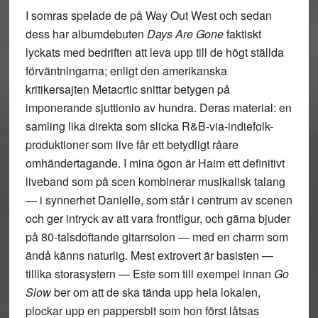
I somras spelade de på Way Out West och sedan
dess har albumdebuten
Days Are Gone
faktiskt
lyckats med bedriften att leva upp till de högt ställda
förväntningarna; enligt den amerikanska
kritikersajten Metacrtic snittar betygen på
imponerande sjuttionio av hundra. Deras material: en
samling lika direkta som slicka R&B-via-indiefolk-
produktioner som live får ett betydligt råare
omhändertagande. I mina ögon är Haim ett definitivt
liveband som på scen kombinerar musikalisk talang
— i synnerhet Danielle, som står i centrum av scenen
och ger intryck av att vara frontfigur, och gärna bjuder
på 80-talsdoftande gitarrsolon — med en charm som
ändå känns naturlig. Mest extrovert är basisten —
tillika storasystern — Este som till exempel innan
Go
Slow
ber om att de ska tända upp hela lokalen,
plockar upp en pappersbit som hon först låtsas