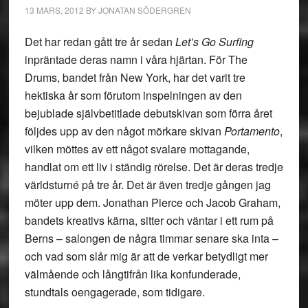
13 MARS, 2012
BY
JONATAN SÖDERGREN
Det har redan gått tre år sedan
Let’s Go Surfing
inpräntade deras namn i våra hjärtan. För The
Drums, bandet från New York, har det varit tre
hektiska år som förutom inspelningen av den
bejublade självbetitlade debutskivan som förra året
följdes upp av den något mörkare skivan
Portamento
,
vilken möttes av ett något svalare mottagande,
handlat om ett liv i ständig rörelse. Det är deras tredje
världsturné på tre år. Det är även tredje gången jag
möter upp dem. Jonathan Pierce och Jacob Graham,
bandets kreativs kärna, sitter och väntar i ett rum på
Berns – salongen de några timmar senare ska inta –
och vad som slår mig är att de verkar betydligt mer
välmående och långtifrån lika konfunderade,
stundtals oengagerade, som tidigare.