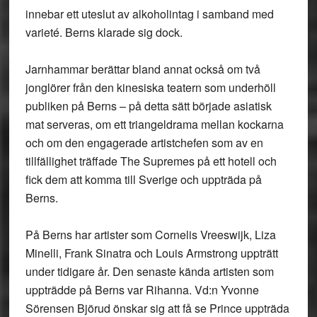
innebar ett uteslut av alkoholintag i samband med
varieté. Berns klarade sig dock.
Jarnhammar berättar bland annat också om två
jonglörer från den kinesiska teatern som underhöll
publiken på Berns – på detta sätt började asiatisk
mat serveras, om ett triangeldrama mellan kockarna
och om den engagerade artistchefen som av en
tillfällighet träffade The Supremes på ett hotell och
fick dem att komma till Sverige och uppträda på
Berns.
På Berns har artister som Cornelis Vreeswijk, Liza
Minelli, Frank Sinatra och Louis Armstrong uppträtt
under tidigare år. Den senaste kända artisten som
uppträdde på Berns var Rihanna. Vd:n Yvonne
Sörensen Björud önskar sig att få se Prince uppträda