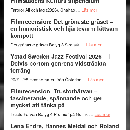
Filmstadens Kulturs stipendium
I
West
Want
presenterar
om
Farbror Ali och jag (2026). Shahab …
Läs mer
to
19
Grattis
Filmrecension: Det grönaste gräset –
Believe
nya
Shahab
en humoristisk och hjärtevarm lättsam
–
titlar
Mehrabi
kompott
Vrach
i
till
Frankenshtey
årets
Filmstadens
om
Det grönaste gräset Betyg 3 Svensk …
Läs mer
–
filmprogram
Kulturs
Filmrecension:
Ystad Sweden Jazz Festival 2026 – I
med
stipendium
Det
Delvis bortom genrens vidsträckta
Fox
grönaste
terräng
Mulder
gräset
och
–
om
29/7 - 2/8 Hemkommen från Österlen …
Läs mer
Dana
en
Ystad
Filmrecension: Trustorhärvan –
Scully
humoristisk
Sweden
fascinerande, spännande och ger
och
Jazz
mycket att tänka på
hjärtevarm
Festival
lättsam
2026
om
Trustorhärvan Betyg 4 Premiär på Netflix …
Läs mer
kompott
–
Filmrecens
Lena Endre, Hannes Meidal och Roland
I
Trustorhä