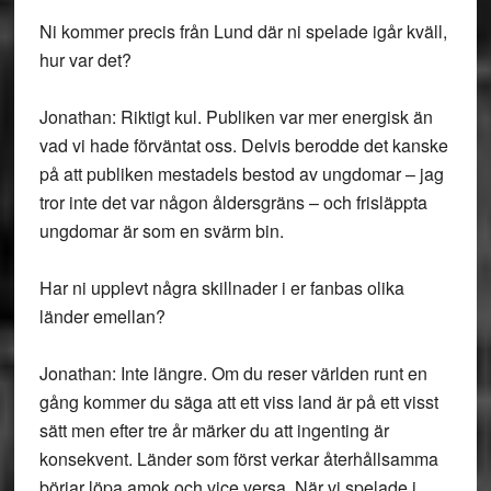
Ni kommer precis från Lund där ni spelade igår kväll,
hur var det?
Jonathan: Riktigt kul. Publiken var mer energisk än
vad vi hade förväntat oss. Delvis berodde det kanske
på att publiken mestadels bestod av ungdomar – jag
tror inte det var någon åldersgräns – och frisläppta
ungdomar är som en svärm bin.
Har ni upplevt några skillnader i er fanbas olika
länder emellan?
Jonathan: Inte längre. Om du reser världen runt en
gång kommer du säga att ett viss land är på ett visst
sätt men efter tre år märker du att ingenting är
konsekvent. Länder som först verkar återhållsamma
börjar löpa amok och vice versa. När vi spelade i