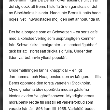
det sig dock att Berns historia är en ganska stor del
av Stockholms historia. Hade inte Berns funnits hade
nöjeslivet i huvudstaden möjligen sett annorlunda ut.
Det hela började som ett Schweizeri – ett sorts café
med alkoholservering som ursprungligen kommer
från Schweiziska immigranter – dit endast ”gubbar”
gick för att i störst sätt dricka sig fulla. Under den
tiden var brännvin ytterst populärt.
Underhållningen fanns knappt där – enligt
Jarnhammar och Haag bestod den av kängurur – tills
Berns öppnade den första varietén i Stockholm.
Myndigheterna blev upprörda medan gästerna
trivdes av den ”vulgära” showen. Myndigheternas
moralpanik ledde till sist till ett varietéförbud som
varade från år 1896 fram till 1955. Varietéförbudet