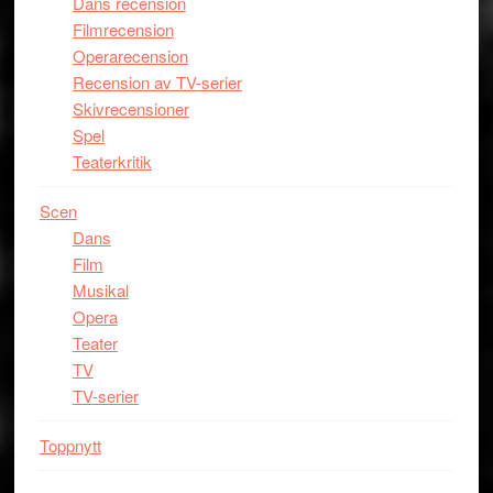
Dans recension
Filmrecension
Operarecension
Recension av TV-serier
Skivrecensioner
Spel
Teaterkritik
Scen
Dans
Film
Musikal
Opera
Teater
TV
TV-serier
Toppnytt