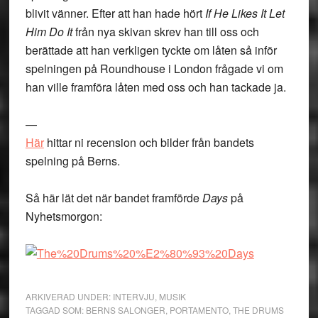
blivit vänner. Efter att han hade hört
If He Likes It Let
Him Do It
från nya skivan skrev han till oss och
berättade att han verkligen tyckte om låten så inför
spelningen på Roundhouse i London frågade vi om
han ville framföra låten med oss och han tackade ja.
—
Här
hittar ni recension och bilder från bandets
spelning på Berns.
Så här lät det när bandet framförde
Days
på
Nyhetsmorgon:
ARKIVERAD UNDER:
INTERVJU
,
MUSIK
TAGGAD SOM:
BERNS SALONGER
,
PORTAMENTO
,
THE DRUMS