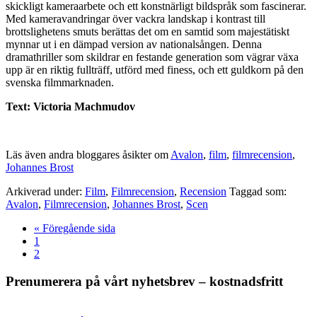
skickligt kameraarbete och ett konstnärligt bildspråk som fascinerar.
Med kameravandringar över vackra landskap i kontrast till
brottslighetens smuts berättas det om en samtid som majestätiskt
mynnar ut i en dämpad version av nationalsången. Denna
dramathriller som skildrar en festande generation som vägrar växa
upp är en riktig fullträff, utförd med finess, och ett guldkorn på den
svenska filmmarknaden.
Text: Victoria Machmudov
Läs även andra bloggares åsikter om
Avalon
,
film
,
filmrecension
,
Johannes Brost
Arkiverad under:
Film
,
Filmrecension
,
Recension
Taggad som:
Avalon
,
Filmrecension
,
Johannes Brost
,
Scen
Go
«
Föregående sida
Sida
to
1
Sida
2
Primärt
Prenumerera på vårt nyhetsbrev – kostnadsfritt
sidofält