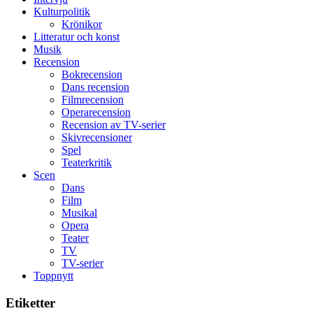
den
Kulturpolitik
bästa
Krönikor
Spider-
Litteratur och konst
Man
Musik
filmen
Recension
någonsin
Bokrecension
Dans recension
Filmrecension
Operarecension
Recension av TV-serier
Skivrecensioner
Spel
Teaterkritik
Scen
Dans
Film
Musikal
Opera
Teater
TV
TV-serier
Toppnytt
Etiketter