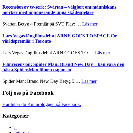
Nu
–
börjar
Recension av tv-serie: Svärtan – välgjort om människans
rolig
valet
mörker med imponerande unga skådespelare
och
synas
spännande
i
om
Svärtan Betyg 4 Premiär på SVT Play: …
Läs mer
med
tv4
Recension
en
med
av
Lars Vegas långfilmsdebut ARNE GOES TO SPACE får
Jackie
Vem
tv-
världspremiär i Toronto
Chan
kan
serie:
i
styra
Svärtan
storform
om
Lars Vegas långfilmsdebut ARNE GOES TO …
Läs mer
Mauri?
–
Lars
välgjort
Vegas
Filmrecension: Spider-Man: Brand New Day – kan vara den
om
långfilmsde
bästa Spider-Man filmen någonsin
människans
ARNE
mörker
GOES
om
Spider-Man: Brand New Day Betyg 5 …
Läs mer
med
TO
Filmrecension:
imponerande
SPACE
Spider-
Följ oss på Facebook
unga
får
Man:
skådespelare
världspremi
Brand
Här hittar du Kulturbloggen på Facebook.
i
New
Toronto
Day
Kategorier
–
kan
..
vara
Intervju