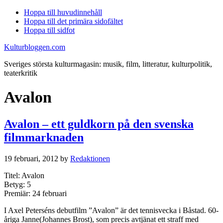
Hoppa till huvudinnehåll
Hoppa till det primära sidofältet
Hoppa till sidfot
Kulturbloggen.com
Sveriges största kulturmagasin: musik, film, litteratur, kulturpolitik,
teaterkritik
Avalon
Avalon – ett guldkorn på den svenska
filmmarknaden
19 februari, 2012
by
Redaktionen
Titel: Avalon
Betyg: 5
Premiär: 24 februari
I Axel Peterséns debutfilm ”Avalon” är det tennisvecka i Båstad. 60-
åriga Janne(Johannes Brost), som precis avtjänat ett straff med