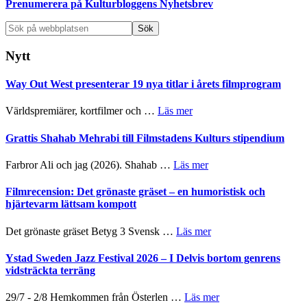
Prenumerera på Kulturbloggens Nyhetsbrev
Sök
på
webbplatsen
Nytt
Way Out West presenterar 19 nya titlar i årets filmprogram
om
Världspremiärer, kortfilmer och …
Läs mer
Way
Out
Grattis Shahab Mehrabi till Filmstadens Kulturs stipendium
West
presenterar
om
Farbror Ali och jag (2026). Shahab …
Läs mer
19
Grattis
nya
Shahab
Filmrecension: Det grönaste gräset – en humoristisk och
titlar
Mehrabi
hjärtevarm lättsam kompott
i
till
årets
Filmstadens
om
Det grönaste gräset Betyg 3 Svensk …
Läs mer
filmprogram
Kulturs
Filmrecension:
stipendium
Det
Ystad Sweden Jazz Festival 2026 – I Delvis bortom genrens
grönaste
vidsträckta terräng
gräset
–
om
29/7 - 2/8 Hemkommen från Österlen …
Läs mer
en