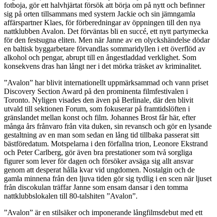
fotboja, gör ett halvhjärtat försök att börja om på nytt och befinner
sig på orten tillsammans med systern Jackie och sin jämngamla
affärspartner Klaes, för förberedningar av öppningen till den nya
nattklubben Avalon. Det förväntas bli en succé, ett nytt partymecka
för den festsugna eliten. Men när Janne av en olyckshändelse dödar
en baltisk byggarbetare förvandlas sommaridyllen i ett överflöd av
alkohol och pengar, abrupt till en ångestladdad verklighet. Som
konsekvens dras han långt ner i det mörka träsket av kriminalitet.
”Avalon” har blivit internationellt uppmärksammad och vann priset
Discovery Section Award på den prominenta filmfestivalen i
Toronto. Nyligen visades den även på Berlinale, där den blivit
utvald till sektionen Forum, som fokuserar på framtidslöften i
gränslandet mellan konst och film. Johannes Brost får här, efter
många års frånvaro från vita duken, sin revansch och gör en lysande
gestaltning av en man som sedan en lång tid tillbaka passerat sitt
bästföredatum. Motspelarna i den förfallna trion, Leonore Ekstrand
och Peter Carlberg, gör även bra prestationer som två sorgliga
figurer som lever för dagen och försöker avsäga sig allt ansvar
genom att desperat hålla kvar vid ungdomen. Nostalgin och de
gamla minnena från den ljuva tiden gör sig tydlig i en scen när ljuset
från discokulan träffar Janne som ensam dansar i den tomma
nattklubbslokalen till 80-talshiten ”Avalon”.
”Avalon” är en stilsäker och imponerande långfilmsdebut med ett