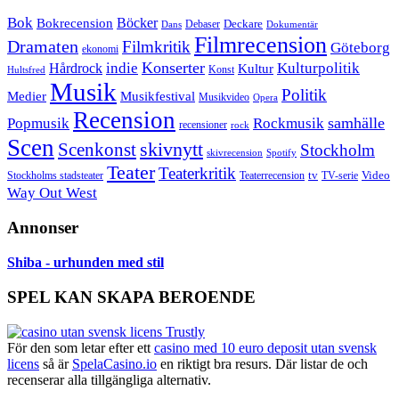
Bok
Bokrecension
Böcker
Deckare
Debaser
Dokumentär
Dans
Filmrecension
Dramaten
Filmkritik
Göteborg
ekonomi
Konserter
Hårdrock
indie
Kulturpolitik
Kultur
Konst
Hultsfred
Musik
Politik
Musikfestival
Medier
Musikvideo
Opera
Recension
samhälle
Popmusik
Rockmusik
recensioner
rock
Scen
skivnytt
Scenkonst
Stockholm
skivrecension
Spotify
Teater
Teaterkritik
Video
Stockholms stadsteater
tv
Teaterrecension
TV-serie
Way Out West
Annonser
Shiba - urhunden med stil
SPEL KAN SKAPA BEROENDE
För den som letar efter ett
casino med 10 euro deposit utan svensk
licens
så är
SpelaCasino.io
en riktigt bra resurs. Där listar de och
recenserar alla tillgängliga alternativ.