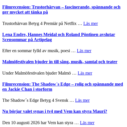
Ystad
humoristisk
Sweden
Filmrecension: Trustorhärvan – fascinerande, spännande och
och
Jazz
ger mycket att tänka på
hjärtevarm
Festival
lättsam
2026
om
Trustorhärvan Betyg 4 Premiär på Netflix …
Läs mer
kompott
–
Filmrecension:
I
Trustorhärvan
Lena Endre, Hannes Meidal och Roland Pöntinen avslutar
Delvis
–
Scensommar på Artipelag
bortom
fascinerande,
genrens
spännande
om
Efter en sommar fylld av musik, poesi …
Läs mer
vidsträckta
och
Lena
terräng
ger
Endre,
Malmöfestivalen bjuder in till sång, musik, samtal och teater
mycket
Hannes
att
Meidal
om
Under Malmöfestivalen bjuder Malmö …
Läs mer
tänka
och
Malmöfestivalen
på
Roland
bjuder
Filmrecension: The Shadow´s Edge – rolig och spännande med
Pöntinen
in
en Jackie Chan i storform
avslutar
till
Scensommar
sång,
om
The Shadow´s Edge Betyg 4 Svensk …
Läs mer
på
musik,
Filmrecension:
Artipelag
samtal
The
Nu börjar valet synas i tv4 med Vem kan styra Mauri?
och
Shadow
teater
´s
om
Den 10 augusti 2026 har Vem kan styra …
Läs mer
Edge