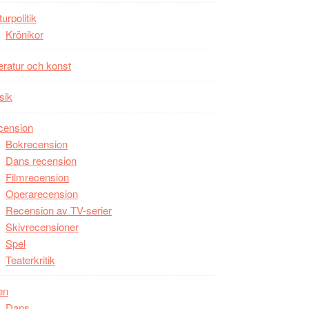
unga
turpolitik
skådespelare
Krönikor
teratur och konst
sik
cension
Bokrecension
Dans recension
Filmrecension
Operarecension
Recension av TV-serier
Skivrecensioner
Spel
Teaterkritik
en
Dans