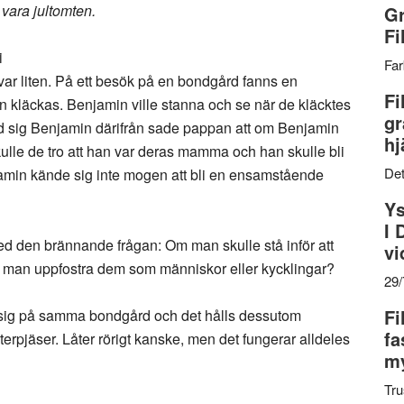
 vara jultomten.
Gr
Fi
i
Far
r liten. På ett besök på en bondgård fanns en
Fi
 kläckas. Benjamin ville stanna och se när de kläcktes
gr
ed sig Benjamin därifrån sade pappan att om Benjamin
hj
ulle de tro att han var deras mamma och han skulle bli
Det
amin kände sig inte mogen att bli en ensamstående
Ys
I 
d den brännande frågan: Om man skulle stå inför att
vi
le man uppfostra dem som människor eller kycklingar?
29
Fi
ar sig på samma bondgård och det hålls dessutom
fa
terpjäser. Låter rörigt kanske, men det fungerar alldeles
my
Tru