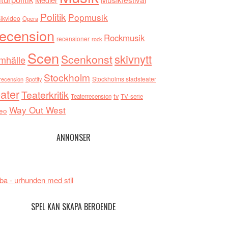
Politik
Popmusik
ikvideo
Opera
ecension
Rockmusik
recensioner
rock
Scen
skivnytt
Scenkonst
mhälle
Stockholm
Stockholms stadsteater
recension
Spotify
ater
Teaterkritik
tv
Teaterrecension
TV-serie
Way Out West
eo
ANNONSER
ba - urhunden med stil
SPEL KAN SKAPA BEROENDE