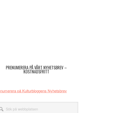
imärt
dofält
PRENUMERERA PÅ VÅRT NYHETSBREV –
KOSTNADSFRITT
numerera på Kulturbloggens Nyhetsbrev
k