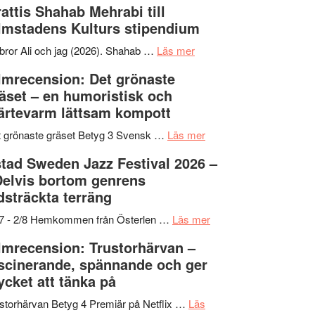
attis Shahab Mehrabi till
samarbeten
Files:
Out
lmstadens Kulturs stipendium
I
West
Want
presenterar
om
bror Ali och jag (2026). Shahab …
Läs mer
to
19
Grattis
lmrecension: Det grönaste
Believe
nya
Shahab
äset – en humoristisk och
–
titlar
Mehrabi
ärtevarm lättsam kompott
Vrach
i
till
Frankenshtey
årets
Filmstadens
om
 grönaste gräset Betyg 3 Svensk …
Läs mer
–
filmprogram
Kulturs
Filmrecension:
tad Sweden Jazz Festival 2026 –
med
stipendium
Det
Delvis bortom genrens
Fox
grönaste
dsträckta terräng
Mulder
gräset
och
–
om
/7 - 2/8 Hemkommen från Österlen …
Läs mer
Dana
en
Ystad
lmrecension: Trustorhärvan –
Scully
humoristisk
Sweden
scinerande, spännande och ger
och
Jazz
cket att tänka på
hjärtevarm
Festival
lättsam
2026
storhärvan Betyg 4 Premiär på Netflix …
Läs