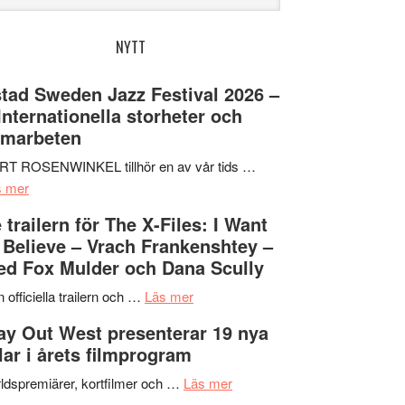
bplatsen
NYTT
tad Sweden Jazz Festival 2026 –
 Internationella storheter och
amarbeten
RT ROSENWINKEL tillhör en av vår tids …
om
s mer
Ystad
 trailern för The X-Files: I Want
Sweden
 Believe – Vrach Frankenshtey –
Jazz
d Fox Mulder och Dana Scully
Festival
2026
om
 officiella trailern och …
Läs mer
–
Se
y Out West presenterar 19 nya
II
trailern
tlar i årets filmprogram
Internationella
för
storheter
The
om
ldspremiärer, kortfilmer och …
Läs mer
och
X-
Way