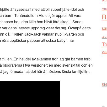
älte är sysselsatt med att bli superhjälte-idol och
Mus
R
h barn. Tonårsdottern Violet gör uppror. Att vara
chanser hon den kille hon blivit förälskad i. Sonen
sa
te världens lättaste uppdrag visar det sig. Ovanpå detta
 då lillkillen Jack-Jack vaknar stup i kvarten och
skiv
na röra upptäcker pappan att också babyn har
Te
Vid
miljen. En hel del av skämten tror jag går barnen förbi
 biograferna i två versioner: en med svenskt tal och en
jag förmodar att det här är höstens första familjefilm.
Shi