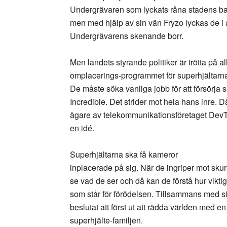
Undergrävaren som lyckats råna stadens bank
men med hjälp av sin vän Fryzo lyckas de i al
Undergrävarens skenande borr.
Men landets styrande politiker är trötta på all
omplacerings-programmet för superhjältarna s
De måste söka vanliga jobb för att försörja 
Incredible. Det strider mot hela hans inre. 
ägare av telekommunikationsföretaget DevT
en idé.
Superhjältarna ska få kameror
inplacerade på sig. När de ingriper mot sku
se vad de ser och då kan de förstå hur vikti
som står för förödelsen. Tillsammans med si
beslutat att först ut att rädda världen med e
superhjälte-familjen.