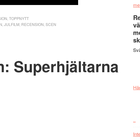
me
Re
ION
,
TOPPNYTT
vä
N
,
JULFILM
,
RECENSION
,
SCEN
m
sk
Svä
: Superhjältarna
Här
..
Int