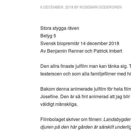
6 DECEMBER, 2018
BY
ROSEMARI SÖDERGREN
Stora stygga räven
Betyg 5
Svensk biopremiär 14 december 2018
Av Benjamin Renner och Patrick Imbert
Den allra finaste julfilm man kan tänka sig.
teaterscen och som alla familjefilmer med hö
Bakom denna animerade julfilm för hela fil
Josefine. Den är så fint animerad att jag blir
väldigt mänskliga.
Filmbolaget skriver om filmen:
Landsbygden ä
djuren på den här gården är särskilt underli