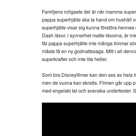
Familjens roligaste del är när mamma superhj
pappa superhjälte ska ta hand om hushåll oc
superhjälte visar sig kunna förstöra hennes 
Dash läxor, i synnerhet matte-läxorna, är in
får pappa superhjälte inte många timmar sömn
måste få en ny godnattssaga. Mitt i all den
superkrafter och inte lite heller.
Som bra Disneyfilmer kan den ses av hela fa
men de vuxna kan skratta. Filmen går upp på
med engelskt tal och svenska undertexter. Så 