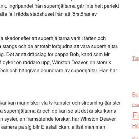
. Ingripandet från superhjältarna går inte helt perfekt
la fall rädda stadshuset från att förstöras av
a skador efter att superhjältarna varit i farten och
tängs och de är totalt förbjudna att vara superhjältar.
sig. Det är ett dråpslag för pappa Bob, känd som Mr
Top
Då dyker en räddare upp, Winston Deaver, en stenrik
ech och hängiven beundrare av superhjältar. Han har
Bo
rkar kan människor via tv-kanaler och streaming-tjänster
Dok
ga superhjältarna är och de kan se att det är skurkarna
F
n syster, en framstående forskar, har Winston Deaver
Hå
n kamera på sig blir Elastaflickan, alltså mamman i
Kul