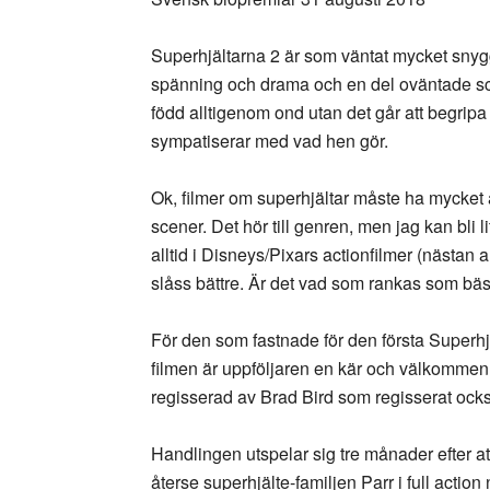
Superhjältarna 2 är som väntat mycket snyg
spänning och drama och en del oväntade scen
född alltigenom ond utan det går att begripa 
sympatiserar med vad hen gör.
Ok, filmer om superhjältar måste ha mycket 
scener. Det hör till genren, men jag kan bli l
alltid i Disneys/Pixars actionfilmer (nästan a
slåss bättre. Är det vad som rankas som bäs
För den som fastnade för den första Superhj
filmen är uppföljaren en kär och välkommen
regisserad av Brad Bird som regisserat ock
Handlingen utspelar sig tre månader efter a
återse superhjälte-familjen Parr i full actio