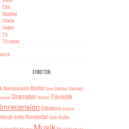
Film
Musikal
Opera
Teater
TV
TV-serier
pnytt
ETIKETTER
k
Böcker
Bokrecension
Deckare
Debaser
Dans
Dramaten
Filmkritik
umentär
ekonomi
ilmrecension
Göteborg
Hultsfred
indie
Konserter
rdrock
Kultur
Konst
Musik
turpolitik
Musikfestival
Medier