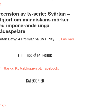
om
Edge
r
Nu
–
cension av tv-serie: Svärtan –
börjar
rolig
lgjort om människans mörker
valet
och
ed imponerande unga
synas
spännande
ådespelare
i
med
tv4
en
om
rtan Betyg 4 Premiär på SVT Play: …
Läs mer
med
Jackie
Recension
Vem
Chan
av
FÖLJ OSS PÅ FACEBOOK
kan
i
tv-
styra
storform
serie:
Mauri?
Svärtan
 hittar du Kulturbloggen på Facebook.
–
välgjort
KATEGORIER
om
människans
mörker
med
ervju
imponerande