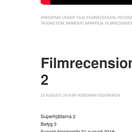
ARKIVERAD UNDER:
FILM
,
FILMRECENSION
,
RECENS
TAGGAD SOM:
ANIMERAT
,
BARNFILM
,
FILMRECENSIO
Filmrecension
2
22 AUGUSTI, 2018
BY
ROSEMARI SÖDERGREN
Superhjältarna 2
Betyg 3
Svensk biopremiär 31 augusti 2018