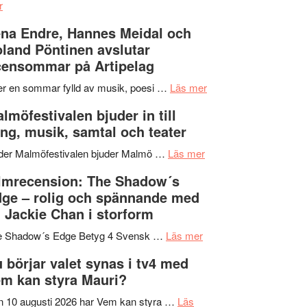
om
kompott
–
r
Filmrecension:
I
na Endre, Hannes Meidal och
Trustorhärvan
Delvis
land Pöntinen avslutar
–
bortom
ensommar på Artipelag
fascinerande,
genrens
spännande
vidsträckta
om
er en sommar fylld av musik, poesi …
Läs mer
och
terräng
Lena
lmöfestivalen bjuder in till
ger
Endre,
ng, musik, samtal och teater
mycket
Hannes
att
om
Meidal
der Malmöfestivalen bjuder Malmö …
Läs mer
tänka
Malmöfestivalen
och
lmrecension: The Shadow´s
på
bjuder
Roland
ge – rolig och spännande med
in
Pöntinen
 Jackie Chan i storform
till
avslutar
om
sång,
Scensommar
e Shadow´s Edge Betyg 4 Svensk …
Läs mer
Filmrecension:
musik,
på
 börjar valet synas i tv4 med
The
samtal
Artipelag
m kan styra Mauri?
Shadow
och
´s
teater
 10 augusti 2026 har Vem kan styra …
Läs