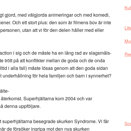
Kul
gt gjord, med välgjorda animeringar och med komedi,
er. Och ett stort plus: den som är filmens bov är inte
Lit
personen, utan att vi för den delen håller med eller
Mu
action i sig och de måste ha en lång rad av slagsmåls-
Re
ite trött på att konflikter mellan de goda och de onda
lltid i alla fall) måste lösas genom att den goda sidan
t underhållning för hela familjen och barn i synnerhet?
älte-
 återkomst. Superhjältarna kom 2004 och var
så denna uppföljare.
tt superhjältarna besegrade skurken Syndrome. Vi får
Sc
n när de försöker ingripa mot den nya skurken