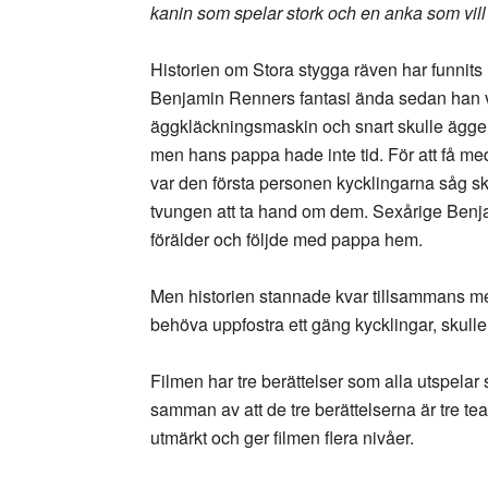
kanin som spelar stork och en anka som vill
Historien om Stora stygga räven har funnits 
Benjamin Renners fantasi ända sedan han va
äggkläckningsmaskin och snart skulle äggen
men hans pappa hade inte tid. För att få m
var den första personen kycklingarna såg sk
tvungen att ta hand om dem. Sexårige Benj
förälder och följde med pappa hem.
Men historien stannade kvar tillsammans me
behöva uppfostra ett gäng kycklingar, skul
Filmen har tre berättelser som alla utspel
samman av att de tre berättelserna är tre tea
utmärkt och ger filmen flera nivåer.