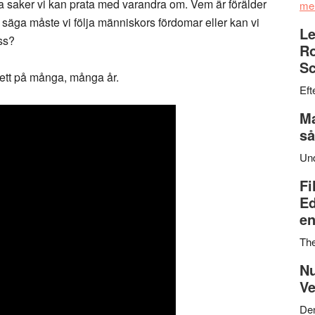
era saker vi kan prata med varandra om. Vem är förälder
me
ll säga måste vi följa människors fördomar eller kan vi
Le
ss?
Ro
Sc
sett på många, många år.
Eft
Ma
så
Un
Fi
Ed
en
Th
Nu
Ve
Den