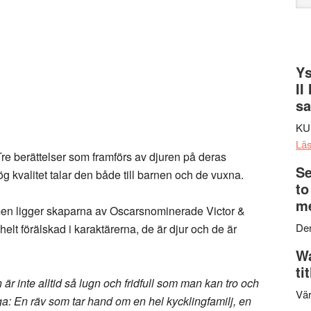
web
Ys
II
s
KU
Lä
 Tre berättelser som framförs av djuren på deras
Se
g kvalitet talar den både till barnen och de vuxna.
to
me
men ligger skaparna av Oscarsnominerade Victor &
Den
 helt förälskad i karaktärerna, de är djur och de är
Wa
ti
r inte alltid så lugn och fridfull som man kan tro och
Vär
ga: En räv som tar hand om en hel kycklingfamilj, en