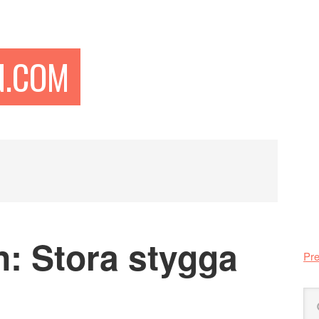
N.COM
Pr
si
n: Stora stygga
Pre
Sö
på