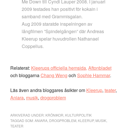
Me Down till Cyndi Lauper 2008. I januari
2009 testades han positivt för kokain i
samband med Grammisgalan.
Aug 2009 staratde inspelningen av
långfilmen ”Spindelgången” där Andreas
Kleerup spelar huvudrollen Nathanael
Coppelius.
Relaterat:
Kleerups officiella hemsida,
Aftonbladet
och bloggarna
Chang Weng
och
Sophie Hammar
.
Läs även andra bloggares åsikter om
Kleerup
,
teater
,
Aniara
,
musik
,
drogproblem
ARKIVERAD UNDER:
KRÖNIKOR
,
KULTURPOLITIK
TAGGAD SOM:
ANIARA
,
DROGPROBLEM
,
KLEERUP
,
MUSIK
,
TEATER