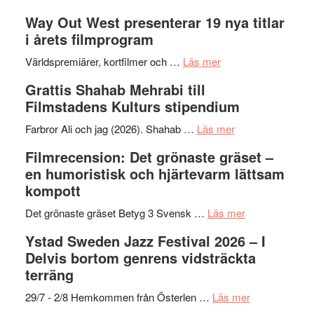
Se
lysande
–
Way Out West presenterar 19 nya titlar
trailern
kväll
II
i årets filmprogram
för
Internat
The
om
storhet
Världspremiärer, kortfilmer och …
Läs mer
X-
Way
och
Grattis Shahab Mehrabi till
Files:
Out
samarb
Filmstadens Kulturs stipendium
I
West
Want
presenterar
om
Farbror Ali och jag (2026). Shahab …
Läs mer
to
19
Grattis
Filmrecension: Det grönaste gräset –
Believe
nya
Shahab
en humoristisk och hjärtevarm lättsam
–
titlar
Mehrabi
kompott
Vrach
i
till
Frankenshtey
årets
Filmstadens
om
Det grönaste gräset Betyg 3 Svensk …
Läs mer
–
filmprogram
Kulturs
Filmrecension:
Ystad Sweden Jazz Festival 2026 – I
med
stipendium
Det
Delvis bortom genrens vidsträckta
Fox
grönaste
terräng
Mulder
gräset
och
–
om
29/7 - 2/8 Hemkommen från Österlen …
Läs mer
Dana
en
Ystad