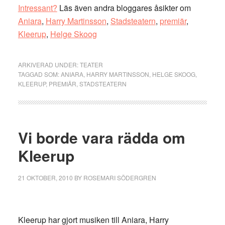
Intressant?
Läs även andra bloggares åsikter om
Aniara
,
Harry Martinsson
,
Stadsteatern
,
premiär
,
Kleerup
,
Helge Skoog
ARKIVERAD UNDER:
TEATER
TAGGAD SOM:
ANIARA
,
HARRY MARTINSSON
,
HELGE SKOOG
,
KLEERUP
,
PREMIÄR
,
STADSTEATERN
Vi borde vara rädda om
Kleerup
21 OKTOBER, 2010
BY
ROSEMARI SÖDERGREN
Kleerup har gjort musiken till Aniara, Harry