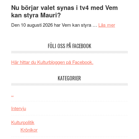
Filmrecension
musik,
på
Nu börjar valet synas i tv4 med Vem
The
samtal
Artipelag
kan styra Mauri?
Shadow
och
´s
teater
om
Den 10 augusti 2026 har Vem kan styra …
Läs mer
Edge
Nu
–
börjar
FÖLJ OSS PÅ FACEBOOK
rolig
valet
och
synas
spännande
i
Här hittar du Kulturbloggen på Facebook.
med
tv4
en
med
KATEGORIER
Jackie
Vem
Chan
kan
..
i
styra
storform
Mauri?
Intervju
Kulturpolitik
Krönikor