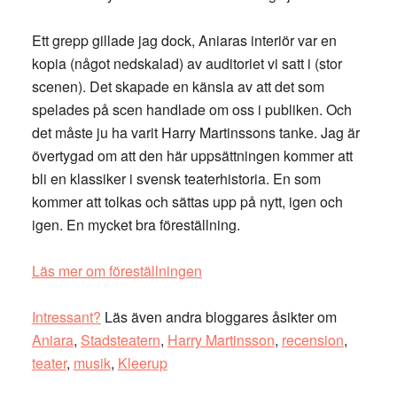
Ett grepp gillade jag dock, Aniaras interiör var en
kopia (något nedskalad) av auditoriet vi satt i (stor
scenen). Det skapade en känsla av att det som
spelades på scen handlade om oss i publiken. Och
det måste ju ha varit Harry Martinssons tanke. Jag är
övertygad om att den här uppsättningen kommer att
bli en klassiker i svensk teaterhistoria. En som
kommer att tolkas och sättas upp på nytt, igen och
igen. En mycket bra föreställning.
Läs mer om föreställningen
Intressant?
Läs även andra bloggares åsikter om
Aniara
,
Stadsteatern
,
Harry Martinsson
,
recension
,
teater
,
musik
,
Kleerup