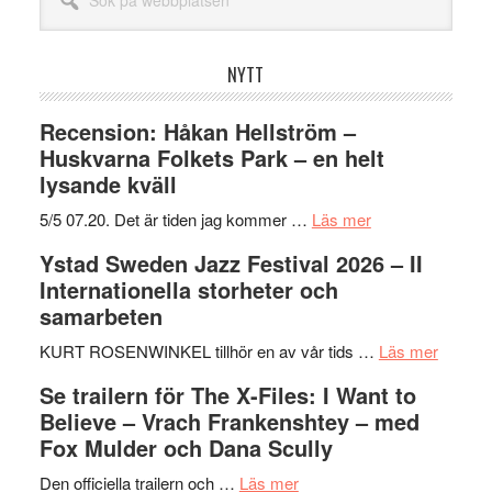
på
webbplatsen
NYTT
Recension: Håkan Hellström –
Huskvarna Folkets Park – en helt
lysande kväll
om
5/5 07.20. Det är tiden jag kommer …
Läs mer
Recension:
Ystad Sweden Jazz Festival 2026 – II
Håkan
Internationella storheter och
Hellström
samarbeten
–
Huskvarna
om
KURT ROSENWINKEL tillhör en av vår tids …
Läs mer
Folkets
Ystad
Se trailern för The X-Files: I Want to
Park
Swede
Believe – Vrach Frankenshtey – med
–
Jazz
Fox Mulder och Dana Scully
en
Festiva
om
helt
2026
Den officiella trailern och …
Läs mer