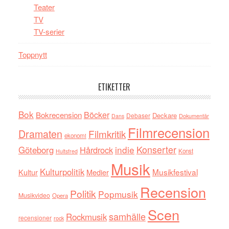
Teater
TV
TV-serier
Toppnytt
ETIKETTER
Bok
Böcker
Bokrecension
Deckare
Debaser
Dokumentär
Dans
Filmrecension
Dramaten
Filmkritik
ekonomi
indie
Konserter
Göteborg
Hårdrock
Konst
Hultsfred
Musik
Kulturpolitik
Musikfestival
Kultur
Medier
Recension
Politik
Popmusik
Musikvideo
Opera
Scen
samhälle
Rockmusik
recensioner
rock