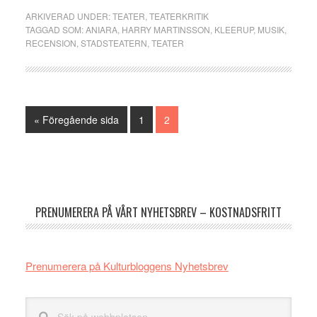
ARKIVERAD UNDER:
TEATER
,
TEATERKRITIK
TAGGAD SOM:
ANIARA
,
HARRY MARTINSSON
,
KLEERUP
,
MUSIK
,
RECENSION
,
STADSTEATERN
,
TEATER
Go
Sida
Sida
«
Föregående sida
1
2
to
Primärt
sidofält
PRENUMERERA PÅ VÅRT NYHETSBREV – KOSTNADSFRITT
Prenumerera på Kulturbloggens Nyhetsbrev
Sök