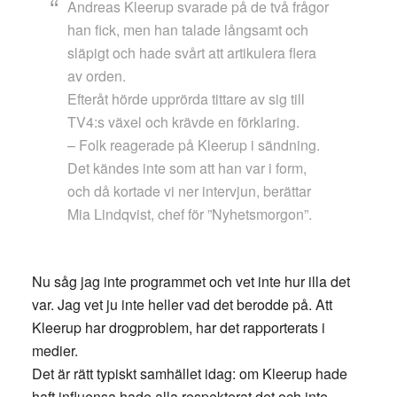
Andreas Kleerup svarade på de två frågor
han fick, men han talade långsamt och
släpigt och hade svårt att artikulera flera
av orden.
Efteråt hörde upprörda tittare av sig till
TV4:s växel och krävde en förklaring.
– Folk reagerade på Kleerup i sändning.
Det kändes inte som att han var i form,
och då kortade vi ner intervjun, berättar
Mia Lindqvist, chef för ”Nyhetsmorgon”.
Nu såg jag inte programmet och vet inte hur illa det
var. Jag vet ju inte heller vad det berodde på. Att
Kleerup har drogproblem, har det rapporterats i
medier.
Det är rätt typiskt samhället idag: om Kleerup hade
haft influensa hade alla respekterat det och inte