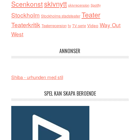
skivnytt
Scenkonst
skivrecension
Spotify
Teater
Stockholm
Stockholms stadsteater
Teaterkritik
Way Out
tv
Video
Teaterrecension
TV-serie
West
ANNONSER
Shiba - urhunden med stil
SPEL KAN SKAPA BEROENDE