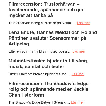
Filmrecension: Trustorhärvan –
Scully
humoristisk
Sweden
fascinerande, spännande och ger
och
Jazz
mycket att tänka på
hjärtevarm
Festival
lättsam
2026
om
Trustorhärvan Betyg 4 Premiär på Netflix …
Läs mer
kompott
–
Filmrecens
Lena Endre, Hannes Meidal och Roland
I
Trustorhä
Pöntinen avslutar Scensommar på
Delvis
–
Artipelag
bortom
fascineran
genrens
om
spännand
Efter en sommar fylld av musik, poesi …
Läs mer
vidsträckta
Lena
och
Malmöfestivalen bjuder in till sång,
terräng
Endre,
ger
musik, samtal och teater
Hannes
mycket
om
Meidal
att
Under Malmöfestivalen bjuder Malmö …
Läs mer
Malmöfestiva
och
tänka
Filmrecension: The Shadow´s Edge –
bjuder
Roland
på
rolig och spännande med en Jackie
in
Pöntinen
Chan i storform
till
avslutar
om
sång,
Scensommar
The Shadow´s Edge Betyg 4 Svensk …
Läs mer