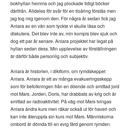
bokhyllan hemma och jag plockade tidigt böcker
därifrån. Alldeles för svår för en tioåring förstås men
jag tog mig igenom den. För några år sedan fick jag
Aniara av en vän som tyckte vi skulle läsa och
diskutera. Det blev inte av, min kompis blev sjuk och
dog ett par år senare. Aniara projektet har legat på
hyllan sedan dess. Min upplevelse av förställningen
är därför både personlig och subjektiv.
Aniara är historien, i diktform, om rymdskeppet
Aniara. Aniara är ett av många evakueringsskepp
som för befolkningen från en döende och smittad jord
mot Mars. Jorden, Doris, har drabbats av krig och är
smittad av radioaktivitet. På väg mot Mars tvingas
Aniara ändra kurs men råkar också ut för haveri och
kan inte återuppta sin kurs mot Mars. Människorna
ombord är dömda till en evig färd genom rymden.