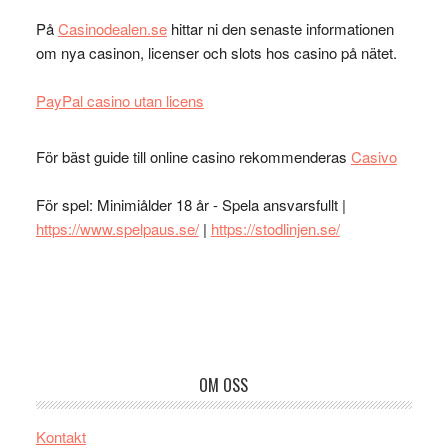
På
Casinodealen.se
hittar ni den senaste informationen
om nya casinon, licenser och slots hos casino på nätet.
PayPal casino utan licens
För bäst guide till online casino rekommenderas
Casivo
För spel: Minimiålder 18 år - Spela ansvarsfullt |
https://www.spelpaus.se/
|
https://stodlinjen.se/
Footer
OM OSS
Kontakt