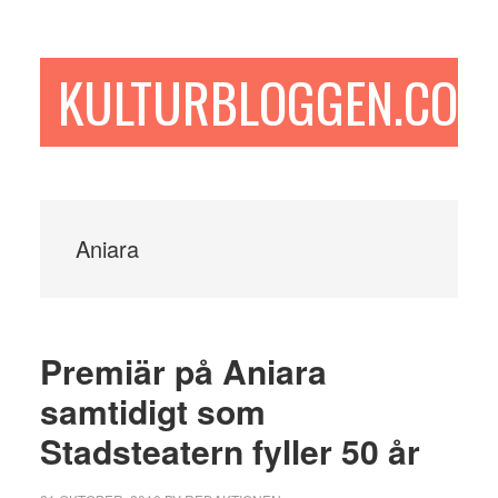
Hoppa
Hoppa
Hoppa
till
till
till
huvudinnehåll
det
sidfot
KULTURBLOGGEN.COM
primära
sidofältet
Aniara
Premiär på Aniara
samtidigt som
Stadsteatern fyller 50 år