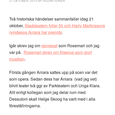
21 OKTOBER, 2010
BY
REDAKTIONEN
Två historiska händelser sammanfaller idag 21
oktober,
Stadsteatern fyller 50 och Harry Martinssons
rymdepos Aniara har premiär
.
Igår skrev jag om
genrepet
som Rosemari och jag
var på.
Rosemari skrev om Kleerup som gjort
musiken
.
Första gången Aniara sattes upp på scen var det
som opera. Sedan dess har Aniara (vad jag vet)
blivit teater två ggr av Parkteatern och Unga Klara.
Allt enligt kollegan som jag delar rum med.
Dessutom skall Helge Skoog ha varit med i alla
föreställningarna.