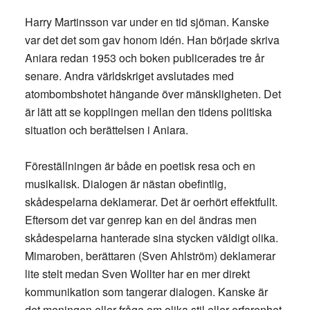
Harry Martinsson var under en tid sjöman. Kanske
var det det som gav honom idén. Han började skriva
Aniara redan 1953 och boken publicerades tre år
senare. Andra världskriget avslutades med
atombombshotet hängande över mänskligheten. Det
är lätt att se kopplingen mellan den tidens politiska
situation och berättelsen i Aniara.
Föreställningen är både en poetisk resa och en
musikalisk. Dialogen är nästan obefintlig,
skådespelarna deklamerar. Det är oerhört effektfullt.
Eftersom det var genrep kan en del ändras men
skådespelarna hanterade sina stycken väldigt olika.
Mimaroben, berättaren (Sven Ahlström) deklamerar
lite stelt medan Sven Wollter har en mer direkt
kommunikation som tangerar dialogen. Kanske är
det meningen eller fråga om olika stil eller erfarenhet.