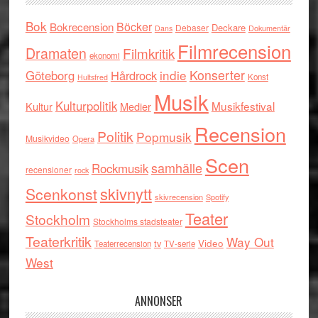
Bok
Böcker
Bokrecension
Deckare
Debaser
Dokumentär
Dans
Filmrecension
Dramaten
Filmkritik
ekonomi
indie
Konserter
Göteborg
Hårdrock
Konst
Hultsfred
Musik
Kulturpolitik
Musikfestival
Kultur
Medier
Recension
Politik
Popmusik
Musikvideo
Opera
Scen
samhälle
Rockmusik
recensioner
rock
skivnytt
Scenkonst
skivrecension
Spotify
Teater
Stockholm
Stockholms stadsteater
Teaterkritik
Way Out
tv
Video
Teaterrecension
TV-serie
West
ANNONSER