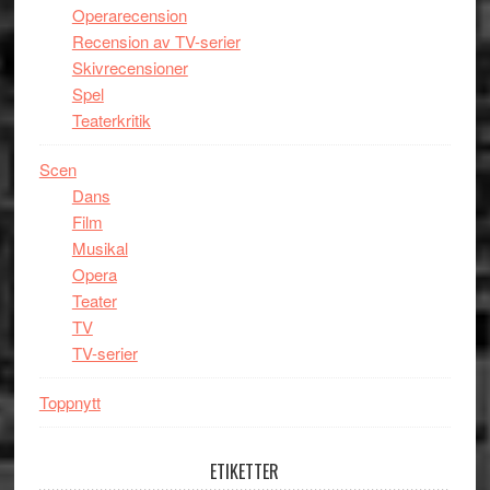
Operarecension
Recension av TV-serier
Skivrecensioner
Spel
Teaterkritik
Scen
Dans
Film
Musikal
Opera
Teater
TV
TV-serier
Toppnytt
ETIKETTER