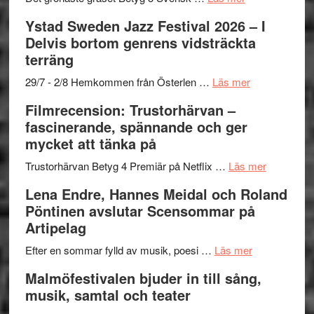
–
filmprogram
Kulturs
Filmrecension:
Ystad Sweden Jazz Festival 2026 – I
med
stipendium
Det
Delvis bortom genrens vidsträckta
Fox
grönaste
terräng
Mulder
gräset
och
–
om
29/7 - 2/8 Hemkommen från Österlen …
Läs mer
Dana
en
Ystad
Filmrecension: Trustorhärvan –
Scully
humoristisk
Sweden
fascinerande, spännande och ger
och
Jazz
mycket att tänka på
hjärtevarm
Festival
lättsam
2026
om
Trustorhärvan Betyg 4 Premiär på Netflix …
Läs mer
kompott
–
Filmrecens
Lena Endre, Hannes Meidal och Roland
I
Trustorhä
Pöntinen avslutar Scensommar på
Delvis
–
Artipelag
bortom
fascineran
genrens
om
spännand
Efter en sommar fylld av musik, poesi …
Läs mer
vidsträckta
Lena
och
Malmöfestivalen bjuder in till sång,
terräng
Endre,
ger
musik, samtal och teater
Hannes
mycket