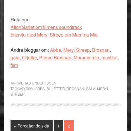
Relaterat:
Aftonbladet om filmens soundtrack
Intervju med Meryl Streep om Mamma Mia
Andra bloggar om:
Abba
,
Meryl Streep
,
Brosnan
,
gala
,
biljetter
,
Pierce Brosnan
,
Mamma mia
,
musikal
,
film
ARKIVERAD UNDER:
SCEN
TAGGAD SOM:
ABBA
,
BILJETTER
,
BROSNAN
,
GALA
,
MERYL
STREEP
Go
Sida
Sida
«
Föregående sida
1
2