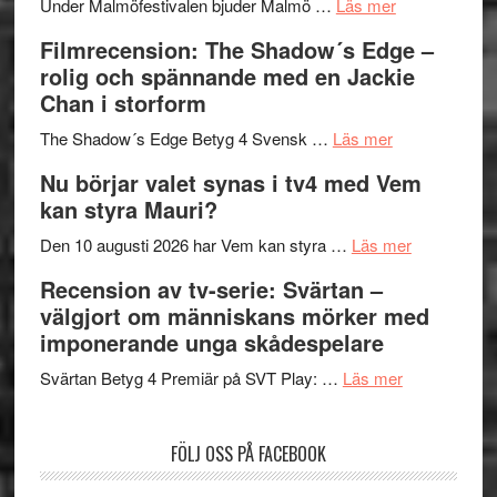
om
Meidal
att
Under Malmöfestivalen bjuder Malmö …
Läs mer
Malmöfestiva
och
tänka
Filmrecension: The Shadow´s Edge –
bjuder
Roland
på
rolig och spännande med en Jackie
in
Pöntinen
Chan i storform
till
avslutar
om
sång,
Scensommar
The Shadow´s Edge Betyg 4 Svensk …
Läs mer
Filmrecension
musik,
på
Nu börjar valet synas i tv4 med Vem
The
samtal
Artipelag
kan styra Mauri?
Shadow
och
´s
teater
om
Den 10 augusti 2026 har Vem kan styra …
Läs mer
Edge
Nu
Recension av tv-serie: Svärtan –
–
börjar
välgjort om människans mörker med
rolig
valet
imponerande unga skådespelare
och
synas
spännande
om
i
Svärtan Betyg 4 Premiär på SVT Play: …
Läs mer
med
Recension
tv4
en
av
med
FÖLJ OSS PÅ FACEBOOK
Jackie
tv-
Vem
Chan
serie:
kan