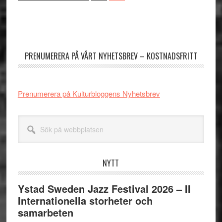
to
Primärt
sidofält
PRENUMERERA PÅ VÅRT NYHETSBREV – KOSTNADSFRITT
Prenumerera på Kulturbloggens Nyhetsbrev
Sök
på
webbplatsen
NYTT
Ystad Sweden Jazz Festival 2026 – II
Internationella storheter och
samarbeten