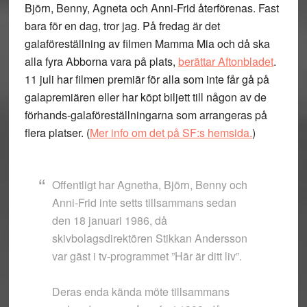
Björn, Benny, Agneta och Anni-Frid återförenas. Fast
bara för en dag, tror jag. På fredag är det
galaföreställning av filmen Mamma Mia och då ska
alla fyra Abborna vara på plats,
berättar Aftonbladet
.
11 juli har filmen premiär för alla som inte får gå på
galapremiären eller har köpt biljett till någon av de
förhands-galaföreställningarna som arrangeras på
flera platser. (
Mer info om det på SF:s hemsida.
)
Offentligt har Agnetha, Björn, Benny och
Anni-Frid inte setts tillsammans sedan
den 18 januari 1986, då
skivbolagsdirektören Stikkan Andersson
var gäst i tv-programmet ”Här är ditt liv”.
Deras enda kända möte tillsammans