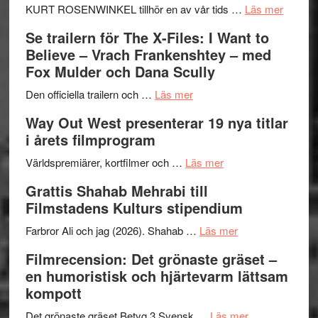
om
KURT ROSENWINKEL tillhör en av vår tids …
Läs mer
Ystad
Se trailern för The X-Files: I Want to
Swede
Believe – Vrach Frankenshtey – med
Jazz
Fox Mulder och Dana Scully
Festiva
om
2026
Den officiella trailern och …
Läs mer
Se
–
Way Out West presenterar 19 nya titlar
trailern
II
i årets filmprogram
för
Internat
The
om
storhet
Världspremiärer, kortfilmer och …
Läs mer
X-
Way
och
Grattis Shahab Mehrabi till
Files:
Out
samarb
Filmstadens Kulturs stipendium
I
West
Want
presenterar
om
Farbror Ali och jag (2026). Shahab …
Läs mer
to
19
Grattis
Filmrecension: Det grönaste gräset –
Believe
nya
Shahab
en humoristisk och hjärtevarm lättsam
–
titlar
Mehrabi
kompott
Vrach
i
till
Frankenshtey
årets
Filmstadens
om
Det grönaste gräset Betyg 3 Svensk …
Läs mer