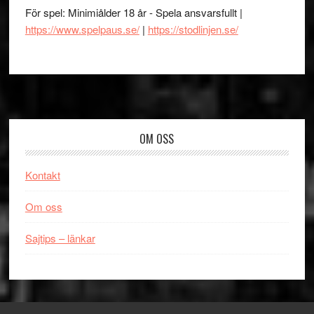
För spel: Minimiålder 18 år - Spela ansvarsfullt |
https://www.spelpaus.se/
|
https://stodlinjen.se/
Footer
OM OSS
Kontakt
Om oss
Sajtips – länkar