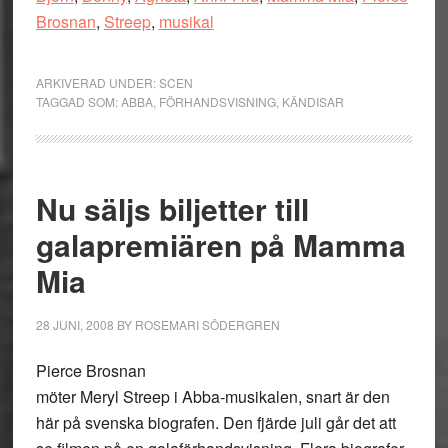
Brosnan
,
Streep
,
musikal
ARKIVERAD UNDER:
SCEN
TAGGAD SOM:
ABBA
,
FÖRHANDSVISNING
,
KÄNDISAR
Nu säljs biljetter till
galapremiären på Mamma
Mia
28 JUNI, 2008
BY
ROSEMARI SÖDERGREN
Pierce Brosnan
möter Meryl Streep i Abba-musikalen, snart är den
här på svenska biografen. Den fjärde juli går det att