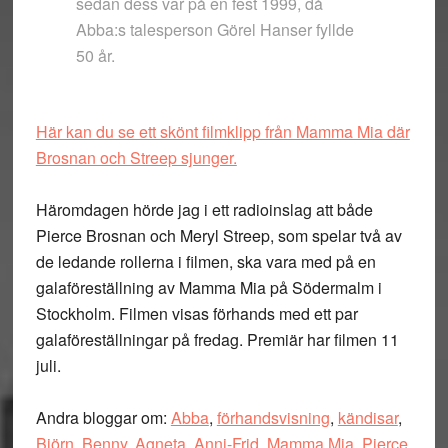
sedan dess var på en fest 1999, då
Abba:s talesperson Görel Hanser fyllde
50 år.
Här kan du se ett skönt filmklipp från Mamma Mia där
Brosnan och Streep sjunger.
Häromdagen hörde jag i ett radioinslag att både
Pierce Brosnan och Meryl Streep, som spelar två av
de ledande rollerna i filmen, ska vara med på en
galaföreställning av Mamma Mia på Södermalm i
Stockholm. Filmen visas förhands med ett par
galaföreställningar på fredag. Premiär har filmen 11
juli.
Andra bloggar om:
Abba
,
förhandsvisning
,
kändisar
,
Björn
,
Benny
,
Agneta
,
Anni-Frid
,
Mamma Mia
,
Pierce