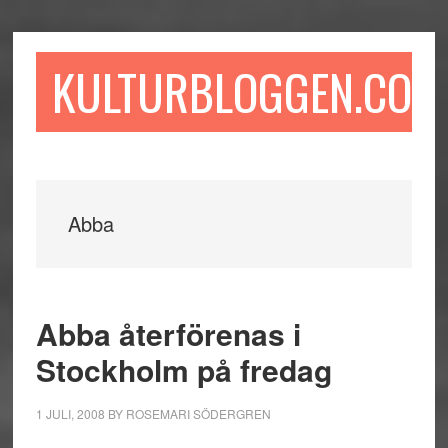
Hoppa
Hoppa
Hoppa
till
till
till
huvudinnehåll
det
sidfot
KULTURBLOGGEN.COM
primära
sidofältet
Abba
Abba återförenas i
Stockholm på fredag
1 JULI, 2008
BY
ROSEMARI SÖDERGREN