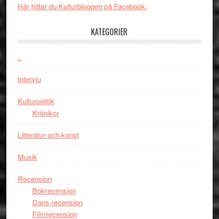
i
Svärtan
styra
Här hittar du Kulturbloggen på Facebook.
storform
–
Mauri?
välgjort
KATEGORIER
om
människans
..
mörker
med
Intervju
imponerande
unga
Kulturpolitik
skådespelar
Krönikor
Litteratur och konst
Musik
Recension
Bokrecension
Dans recension
Filmrecension