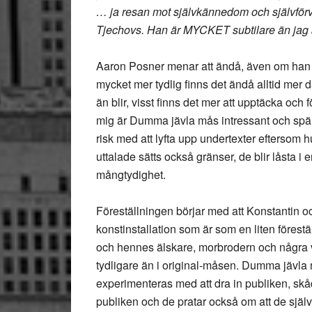
… ja resan mot självkännedom och självförve
Tjechovs. Han är MYCKET subtilare än jag 
Aaron Posner menar att ändå, även om han ha
mycket mer tydlig finns det ändå alltid mer dä
än blir, visst finns det mer att upptäcka och 
mig är Dumma jävla mås intressant och spänna
risk med att lyfta upp undertexter eftersom hu
uttalade sätts också gränser, de blir låsta i 
mångtydighet.
Föreställningen börjar med att Konstantin oc
konstinstallation som är som en liten föres
och hennes älskare, morbrodern och några vä
tydligare än i original-måsen. Dumma jävla m
experimenteras med att dra in publiken, skådes
publiken och de pratar också om att de själva