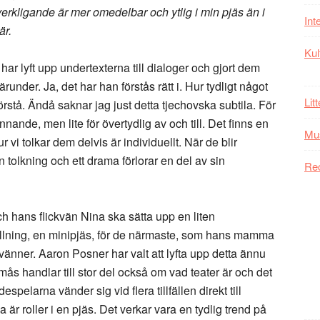
rkligande är mer omedelbar och ytlig i min pjäs än i
Int
är.
Kul
r lyft upp undertexterna till dialoger och gjort dem
runder. Ja, det har han förstås rätt i. Hur tydligt något
Lit
förstå. Ändå saknar jag just detta tjechovska subtila. För
nde, men lite för övertydlig av och till. Det finns en
Mu
r vi tolkar dem delvis är individuellt. När de blir
en tolkning och ett drama förlorar en del av sin
Re
h hans flickvän Nina ska sätta upp en liten
tällning, en minipjäs, för de närmaste, som hans mamma
nner. Aaron Posner har valt att lyfta upp detta ännu
ås handlar till stor del också om vad teater är och det
pelarna vänder sig vid flera tillfällen direkt till
 är roller i en pjäs. Det verkar vara en tydlig trend på