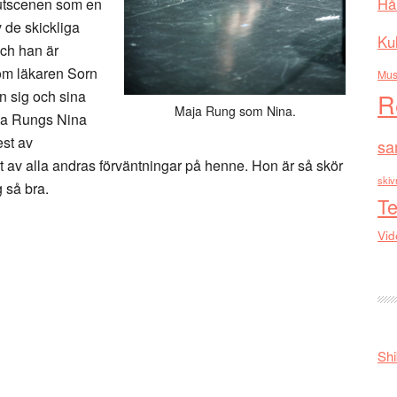
Hå
lutscenen som en
 de skickliga
Kul
ch han är
som läkaren Sorn
Mus
n sig och sina
R
Maja Rung som Nina.
aja Rungs Nina
est av
sa
 av alla andras förväntningar på henne. Hon är så skör
skiv
 så bra.
Te
Vid
Shi