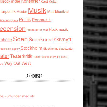
indie
Konserter
rdrock
Kultur
Konst
Musik
turpolitik
Musikfestival
Medier
Politik
Popmusik
ikvideo
Opera
ecension
Rockmusik
recensioner
rock
Scen
skivnytt
Scenkonst
mhälle
Stockholm
Stockholms stadsteater
recension
Spotify
ater
Teaterkritik
tv
Teaterrecension
TV-serie
Way Out West
eo
ANNONSER
ba - urhunden med stil