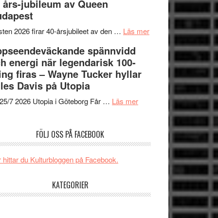
 års-jubileum av Queen
SPACE
Spider-
unga
udapest
får
Man:
skådespelare
världspremiär
Brand
om
ten 2026 firar 40-årsjubileet av den …
Läs mer
i
New
40
ppseendeväckande spännvidd
Toronto
Day
års-
h energi när legendarisk 100-
–
jubileum
ing firas – Wayne Tucker hyllar
kan
av
les Davis på Utopia
vara
Queen
om
den
Budapest
25/7 2026 Utopia i Göteborg Får …
Läs mer
Uppseendeväckande
bästa
spännvidd
Spider-
FÖLJ OSS PÅ FACEBOOK
och
Man
energi
filmen
när
någonsin
 hittar du Kulturbloggen på Facebook.
legendarisk
100-
KATEGORIER
åring
firas
–