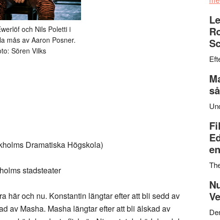
Le
werlöf och Nils Poletti i
Ro
a mås av Aaron Posner.
Sc
to: Sören Vilks
Eft
Ma
så
Un
Fi
Ed
ckholms Dramatiska Högskola)
en
Th
kholms stadsteater
Nu
Ve
ra här och nu. Konstantin längtar efter att bli sedd av
ad av Masha. Masha längtar efter att bli älskad av
Den