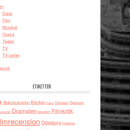
en
Dans
Film
Musikal
Opera
Teater
TV
TV-serier
pnytt
ETIKETTER
k
Böcker
Bokrecension
Deckare
Debaser
Dans
Dramaten
Filmkritik
umentär
ekonomi
ilmrecension
Göteborg
Hultsfred