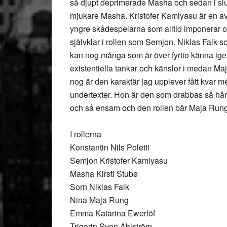
så djupt deprimerade Masha och sedan i s
mjukare Masha. Kristofer Kamiyasu är en av
yngre skådespelarna som alltid imponerar o
självklar i rollen som Semjon. Niklas Falk 
kan nog många som är över fyrtio känna ige
existentiella tankar och känslor i medan M
nog är den karaktär jag upplever fått kvar m
undertexter. Hon är den som drabbas så hårt
och så ensam och den rollen bär Maja Rung
I rollerna
Konstantin Nils Poletti
Semjon Kristofer Kamiyasu
Masha Kirsti Stubø
Sorn Niklas Falk
Nina Maja Rung
Emma Katarina Ewerlöf
Trigorin Sven Ahlström