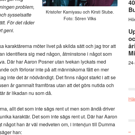
40
tningen problem,
B
Kristofer Kamiyasu och Kirsti Stubø.
och sysselsatte
Foto: Sören Vilks
Hös
tt. För det råder
rt geni.
U
oc
år
ka karaktärerna möter livet på skilda sätt och jag tror att
Mi
an identifiera sig med någon, åtminstone i något som
älva. Där har Aaron Posner utan tvekan lyckats med
24-
nde och förlorar inte på att människorna fått en mer
g inte det är nödvändigt. Det finns något starkt i att se
usen år gammalt framföras utan att det görs nutida och
ktär är likadan nu som då.
Här
rna, allt det som inte sägs rent ut men som ändå driver
 unika karaktär. Det som inte sägs rent ut. Där har Aaron
rigt något han är väl medveten om, i intervjun till Dumma
..
säger han: