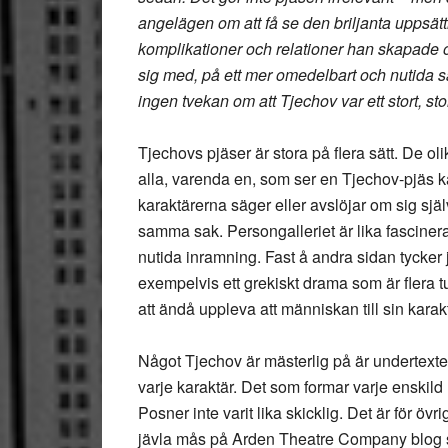
angelägen om att få se den briljanta uppsät
komplikationer och relationer han skapade 
sig med, på ett mer omedelbart och nutida sä
ingen tvekan om att Tjechov var ett stort, sto
Tjechovs pjäser är stora på flera sätt. De oli
alla, varenda en, som ser en Tjechov-pjäs k
karaktärerna säger eller avslöjar om sig sj
samma sak. Persongalleriet är lika fascinera
nutida inramning. Fast å andra sidan tycker ja
exempelvis ett grekiskt drama som är flera t
att ändå uppleva att människan till sin kara
Något Tjechov är mästerlig på är undertexte
varje karaktär. Det som formar varje enskild
Posner inte varit lika skicklig. Det är för öv
jävla mås på Arden Theatre Company blog 