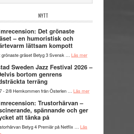
bplatsen
NYTT
lmrecension: Det grönaste
äset – en humoristisk och
ärtevarm lättsam kompott
om
 grönaste gräset Betyg 3 Svensk …
Läs mer
Filmrecension:
tad Sweden Jazz Festival 2026 –
Det
Delvis bortom genrens
grönaste
dsträckta terräng
gräset
–
om
/7 - 2/8 Hemkommen från Österlen …
Läs mer
en
Ystad
lmrecension: Trustorhärvan –
humoristisk
Sweden
scinerande, spännande och ger
och
Jazz
cket att tänka på
hjärtevarm
Festival
lättsam
2026
storhärvan Betyg 4 Premiär på Netflix …
Läs
om
kompott
–
r