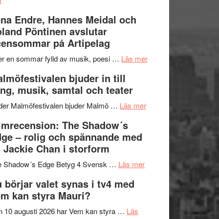
Filmrecension:
I
na Endre, Hannes Meidal och
Trustorhärvan
Delvis
land Pöntinen avslutar
–
bortom
ensommar på Artipelag
fascinerande,
genrens
spännande
vidsträckta
om
er en sommar fylld av musik, poesi …
Läs mer
och
terräng
Lena
lmöfestivalen bjuder in till
ger
Endre,
ng, musik, samtal och teater
mycket
Hannes
att
om
Meidal
der Malmöfestivalen bjuder Malmö …
Läs mer
tänka
Malmöfestivalen
och
lmrecension: The Shadow´s
på
bjuder
Roland
ge – rolig och spännande med
in
Pöntinen
 Jackie Chan i storform
till
avslutar
om
sång,
Scensommar
e Shadow´s Edge Betyg 4 Svensk …
Läs mer
Filmrecension:
musik,
på
 börjar valet synas i tv4 med
The
samtal
Artipelag
m kan styra Mauri?
Shadow
och
´s
teater
 10 augusti 2026 har Vem kan styra …
Läs