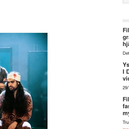
web
Fi
gr
hj
Det
Ys
I 
vi
29
Fi
fa
my
Tru
me