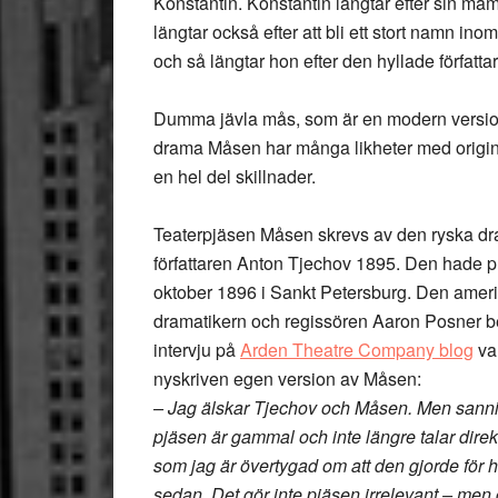
Konstantin. Konstantin längtar efter sin ma
längtar också efter att bli ett stort namn ino
och så längtar hon efter den hyllade författa
Dumma jävla mås, som är en modern versio
drama Måsen har många likheter med origin
en hel del skillnader.
Teaterpjäsen Måsen skrevs av den ryska dr
författaren Anton Tjechov 1895. Den hade p
oktober 1896 i Sankt Petersburg. Den amer
dramatikern och regissören Aaron Posner be
intervju på
Arden Theatre Company blog
var
nyskriven egen version av Måsen:
– Jag älskar Tjechov och Måsen. Men sanni
pjäsen är gammal och inte längre talar direkt t
som jag är övertygad om att den gjorde för h
sedan. Det gör inte pjäsen irrelevant – men 