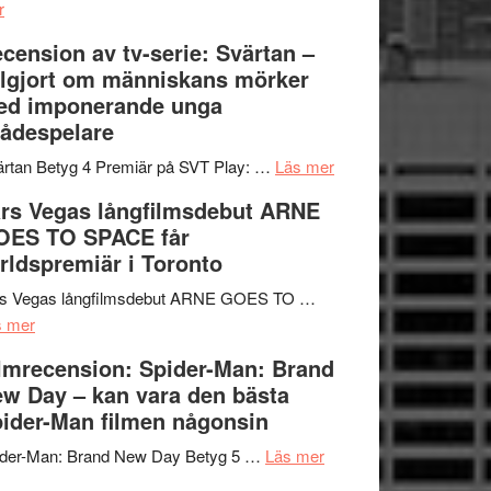
om
Edge
r
Nu
–
cension av tv-serie: Svärtan –
börjar
rolig
lgjort om människans mörker
valet
och
ed imponerande unga
synas
spännande
ådespelare
i
med
tv4
en
om
rtan Betyg 4 Premiär på SVT Play: …
Läs mer
med
Jackie
Recension
rs Vegas långfilmsdebut ARNE
Vem
Chan
av
OES TO SPACE får
kan
i
tv-
rldspremiär i Toronto
styra
storform
serie:
Mauri?
Svärtan
rs Vegas långfilmsdebut ARNE GOES TO …
om
–
s mer
Lars
välgjort
lmrecension: Spider-Man: Brand
Vegas
om
w Day – kan vara den bästa
långfilmsdebut
människans
ider-Man filmen någonsin
ARNE
mörker
GOES
om
med
ider-Man: Brand New Day Betyg 5 …
Läs mer
TO
Filmrecension:
imponerande