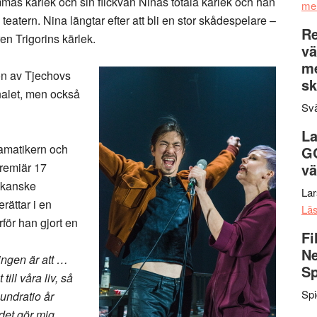
mmas kärlek och sin flickvän Ninas totala kärlek och han
me
m teatern. Nina längtar efter att bli en stor skådespelare –
Re
ren Trigorins kärlek.
vä
m
n av Tjechovs
sk
alet, men också
Svä
La
amatikern och
G
remiär 17
vä
ikanske
La
rättar i en
Lä
för han gjort en
Fi
Ne
ngen är att …
Sp
ill våra liv, så
Sp
undratio år
det gör mig