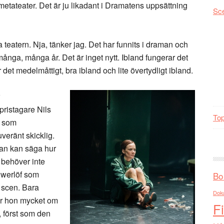
etateater. Det är ju likadant i Dramatens uppsättning
Sc
ya teatern. Nja, tänker jag. Det har funnits i draman och
i många, många år. Det är inget nytt. Ibland fungerar det
det medelmåttigt, bra ibland och lite övertydligt ibland.
pristagare Nils
Top
n som
veränt skicklig.
an kan säga hur
 behöver inte
 Ewerlöf som
Bo
 scen. Bara
Dok
ar hon mycket om
F
t, först som den