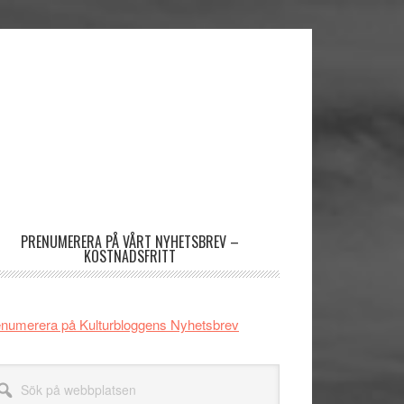
imärt
dofält
PRENUMERERA PÅ VÅRT NYHETSBREV –
KOSTNADSFRITT
numerera på Kulturbloggens Nyhetsbrev
k