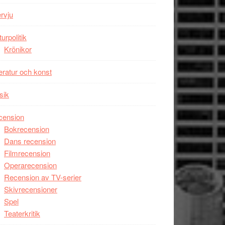
Wayne
ervju
Tucker
hyllar
turpolitik
Miles
Krönikor
Davis
teratur och konst
på
Utopia
sik
cension
Bokrecension
Dans recension
Filmrecension
Operarecension
Recension av TV-serier
Skivrecensioner
Spel
Teaterkritik