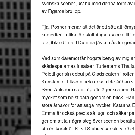
svenska scener just nu med denna form av m
av Figaros bröllop.
Tja, Posner menar att det är ett sätt att förn
komedier, i olika föreställningar av och till 
bra, ibland inte. I Dumma jävla mås fungerar 
Vad som däremot får högsta betyg av mig är
skådespelarnas insatser. Turteaterns Thalia
Poletti gör sin debut på Stadsteatern i rolle
Konstantin. Liksom hela ensemble är han su
Sven Ahlström som Trigorin äger scenen. H
mycket som helst bara genom en blick. Han
stora åthävor för att säga mycket. Katarina
Emma är också precis så lugn och säker på
genom att ta några steg över scenen berätt
sin rollkaraktär. Kirsti Stubø visar sin storhe