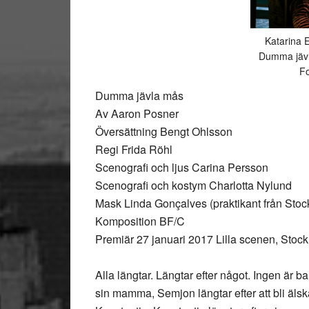
Katarina E
Dumma jävl
Fo
Dumma jävla mås
Av Aaron Posner
Översättning Bengt Ohlsson
Regi Frida Röhl
Scenografi och ljus Carina Persson
Scenografi och kostym Charlotta Nylund
Mask Linda Gonçalves (praktikant från Sto
Komposition BF/C
Premiär 27 januari 2017 Lilla scenen, Stoc
Alla längtar. Längtar efter något. Ingen är ba
sin mamma, Semjon längtar efter att bli älsk