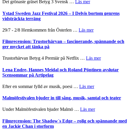
om
Det grönaste gräset Betyg 3 Svensk …
Läs mer
filmprogram
Kulturs
Filmrecension:
stipendium
Det
Ystad Sweden Jazz Festival 2026 – I Delvis bortom genrens
grönaste
vidsträckta terräng
gräset
–
om
29/7 - 2/8 Hemkommen från Österlen …
Läs mer
en
Ystad
humoristisk
Sweden
Filmrecension: Trustorhärvan – fascinerande, spännande och
och
Jazz
ger mycket att tänka på
hjärtevarm
Festival
lättsam
2026
om
Trustorhärvan Betyg 4 Premiär på Netflix …
Läs mer
kompott
–
Filmrecension:
I
Trustorhärvan
Lena Endre, Hannes Meidal och Roland Pöntinen avslutar
Delvis
–
Scensommar på Artipelag
bortom
fascinerande,
genrens
spännande
om
Efter en sommar fylld av musik, poesi …
Läs mer
vidsträckta
och
Lena
terräng
ger
Endre,
Malmöfestivalen bjuder in till sång, musik, samtal och teater
mycket
Hannes
att
Meidal
om
Under Malmöfestivalen bjuder Malmö …
Läs mer
tänka
och
Malmöfestivalen
på
Roland
bjuder
Filmrecension: The Shadow´s Edge – rolig och spännande med
Pöntinen
in
en Jackie Chan i storform
avslutar
till