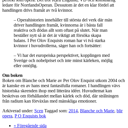
ledare för NorrlandsOperan. Dessutom är det en klar fördel att
handlingen drivs framåt av två kvinnor.
– Operahistorien innehåller till största del verk där män
driver handlingen framåt, kvinnorna är i bästa fall
reaktiva och dödas allt som oftast på slutet. När man
beställer nytt så är det är viktigt att försöka skapa
balans. I Per Olov Enquists roman har vi två starka
kvinnor i huvudrollerna, säger han och fortsätter:
– Vi har det europeiska perspektivet, kopplingen med
Sverige och nobelpriset och inte minst kärleken, möjlig
eller omöjlig.
Om boken
Boken om Blanche och Marie av Per Olov Enquist utkom 2004 och
är kanske en av hans mest fantasifulla romaner. I handlingen vävs
historiska skeenden ihop med litterära idéer. Huvudtemat kan
beskrivas om förhållandet mellan kärlek och död, där strålningen
från radium kan förväxlas med mänskliga emotioner.
Arkiverad under:
Scen
Taggad som:
2014
,
Blanche och Marie
,
blir
opera
,
P O Enquists bok
Go
«
Föregående sida