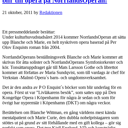
blir till opera på NorrlandsOperan!
21 oktober, 2011
by
Redaktionen
Ett pressmeddelande berättar:
Under kulturhuvudstadsåret 2014 kommer NorrlandsOperan att sätta
upp Blanche och Marie, en helt nyskriven opera baserad på Per
Olov Enquists roman från 2004.
NorrlandsOperans beställningsverk Blanche och Marie kommer att
skrivas för åtta solister och NorrlandsOperans Symfoniorkester och
kör. Tonsättaruppdraget går till Mats Larsson Gothe och librettot
kommer att författas av Maria Sundqvist, som till vardags är chef för
Verkstan -Malmö Opera´s barn- och ungdomsverksamhet.
Det är den andra av P O Enquist´s böcker som blir underlag för en
opera. Först ut var ”Livläkarens besök”, som sattes upp på Den
Kongelige Opera i Köpenhamn för några år sedan och som för
övrigt har nypremiär i Köpenhamn (DKT) om några veckor.
Berättelsen om Blanche Wittman, en gång världens mest kända
mentalpatient och Marie Curie, den dubbla nobelpristagaren som
stöttes ut på grund av sitt förhållande med en gift kollega – gör sig
perfekt som opera. Det tror Kjell Englund, VD och konstnärlig