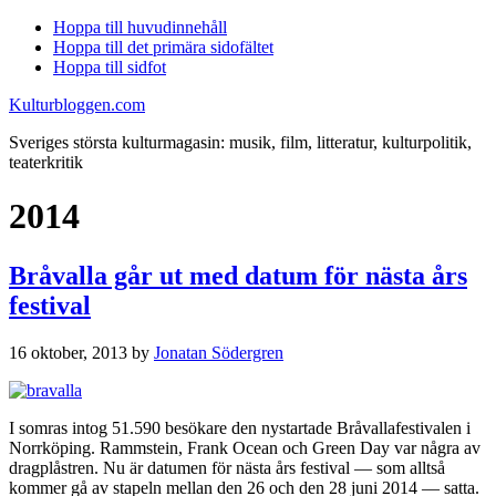
Hoppa till huvudinnehåll
Hoppa till det primära sidofältet
Hoppa till sidfot
Kulturbloggen.com
Sveriges största kulturmagasin: musik, film, litteratur, kulturpolitik,
teaterkritik
2014
Bråvalla går ut med datum för nästa års
festival
16 oktober, 2013
by
Jonatan Södergren
I somras intog 51.590 besökare den nystartade Bråvallafestivalen i
Norrköping. Rammstein, Frank Ocean och Green Day var några av
dragplåstren. Nu är datumen för nästa års festival — som alltså
kommer gå av stapeln mellan den 26 och den 28 juni 2014 — satta.