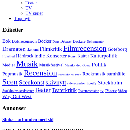
Teater
TV
TV-serier
Toppnytt
Etiketter
Bok
Bokrecension
Böcker
Deckare
Debaser
Dokumentär
Dans
Filmrecension
Dramaten
Filmkritik
Göteborg
ekonomi
Konserter
Hårdrock
indie
Kulturpolitik
Kultur
Konst
Hultsfred
Musik
Politik
Musikfestival
Medier
Musikvideo
Opera
Recension
samhälle
Popmusik
Rockmusik
recensioner
rock
Scen
skivnytt
Scenkonst
Stockholm
skivrecension
Spotify
Teater
Teaterkritik
Video
Stockholms stadsteater
tv
Teaterrecension
TV-serie
Way Out West
Annonser
Shiba - urhunden med stil