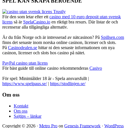
SPEL KAN SKAPA BEROENDE
För den som letar efter ett
casino med 10 euro deposit utan svensk
licens
så är
SpelaCasino.io
en riktigt bra resurs. Där listar de och
recenserar alla tillgängliga alternativ.
Är du från Norge och är intresserad av nätcasinon? På
Spillsen.com
finns det senaste inom norska online casinon, licenser och slots.
På
Casinodealen.se
hittar ni den senaste informationen om nya
casinon, licenser och slots hos casino på nätet.
PayPal casino utan licens
För bäst guide till online casino rekommenderas
Casivo
För spel: Minimiålder 18 år - Spela ansvarsfullt |
https://www.spelpaus.se/
|
https://stodlinjen.se/
Footer
Om oss
Kontakt
Om oss
Sajtips – länkar
Copyright © 2026 ·
Metro Pro
on
Genesis Framework
·
WordPress