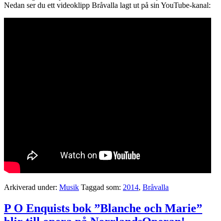
Nedan ser du ett videoklipp Bråvalla lagt ut på sin YouTube-kanal:
Arkiverad under:
Musik
Taggad som:
2014
,
Bråvalla
P O Enquists bok ”Blanche och Marie”