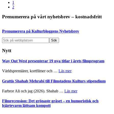
Sida
to
1
Sida
2
Primärt
Prenumerera på vårt nyhetsbrev – kostnadsfritt
sidofält
Prenumerera på Kulturbloggens Nyhetsbrev
Sök
på
webbplatsen
Nytt
Way Out West presenterar 19 nya titlar i årets filmprogram
om
Världspremiärer, kortfilmer och …
Läs mer
Way
Out
Grattis Shahab Mehrabi till Filmstadens Kulturs stipendium
West
presenterar
om
Farbror Ali och jag (2026). Shahab …
Läs mer
19
Grattis
nya
Shahab
Filmrecension: Det grönaste gräset – en humoristisk och
titlar
Mehrabi
hjärtevarm lättsam kompott
i
till
årets
Filmstadens