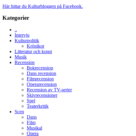
skådespelare
världspremi
Brand
Här hittar du Kulturbloggen på Facebook.
i
New
Toronto
Day
Kategorier
–
kan
..
vara
Intervju
den
Kulturpolitik
bästa
Krönikor
Spider-
Litteratur och konst
Man
Musik
filmen
Recension
någonsin
Bokrecension
Dans recension
Filmrecension
Operarecension
Recension av TV-serier
Skivrecensioner
Spel
Teaterkritik
Scen
Dans
Film
Musikal
Opera