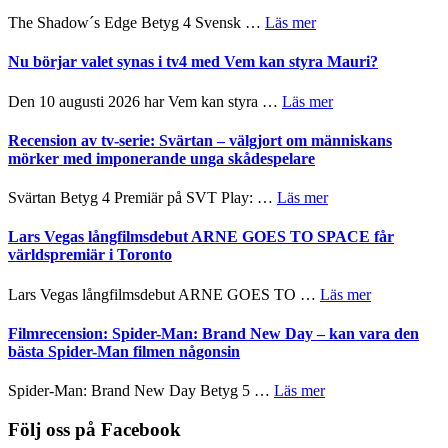
Scensommar
sång,
om
The Shadow´s Edge Betyg 4 Svensk …
Läs mer
på
musik,
Filmrecension:
Artipelag
samtal
The
Nu börjar valet synas i tv4 med Vem kan styra Mauri?
och
Shadow
teater
´s
om
Den 10 augusti 2026 har Vem kan styra …
Läs mer
Edge
Nu
–
börjar
Recension av tv-serie: Svärtan – välgjort om människans
rolig
valet
mörker med imponerande unga skådespelare
och
synas
spännande
i
om
Svärtan Betyg 4 Premiär på SVT Play: …
Läs mer
med
tv4
Recension
en
med
av
Lars Vegas långfilmsdebut ARNE GOES TO SPACE får
Jackie
Vem
tv-
världspremiär i Toronto
Chan
kan
serie:
i
styra
Svärtan
storform
om
Lars Vegas långfilmsdebut ARNE GOES TO …
Läs mer
Mauri?
–
Lars
välgjort
Vegas
Filmrecension: Spider-Man: Brand New Day – kan vara den
om
långfilmsde
bästa Spider-Man filmen någonsin
människans
ARNE
mörker
GOES
om
Spider-Man: Brand New Day Betyg 5 …
Läs mer
med
TO
Filmrecension:
imponerande
SPACE
Spider-
Följ oss på Facebook
unga
får
Man: