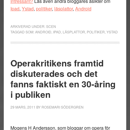
Intressant?
Läs även andra bloggares åsikter om
Ipad
,
Ystad
,
politiker
,
läsplattor
,
Android
ARKIVERAD UNDER:
SCEN
TAGGAD SOM:
ANDROID
,
IPAD
,
LÄSPLATTOR
,
POLITIKER
,
YSTAD
Operakritikens framtid
diskuterades och det
fanns faktiskt en 30-åring
i publiken
29 MARS, 2011
BY
ROSEMARI SÖDERGREN
Mogens H Andersson, som bloggar om opera för