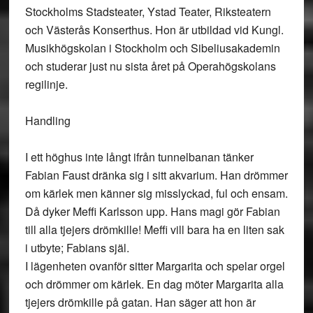
Stockholms Stadsteater, Ystad Teater, Riksteatern
och Västerås Konserthus. Hon är utbildad vid Kungl.
Musikhögskolan i Stockholm och Sibeliusakademin
och studerar just nu sista året på Operahögskolans
regilinje.
Handling
I ett höghus inte långt ifrån tunnelbanan tänker
Fabian Faust dränka sig i sitt akvarium. Han drömmer
om kärlek men känner sig misslyckad, ful och ensam.
Då dyker Meffi Karlsson upp. Hans magi gör Fabian
till alla tjejers drömkille! Meffi vill bara ha en liten sak
i utbyte; Fabians själ.
I lägenheten ovanför sitter Margarita och spelar orgel
och drömmer om kärlek. En dag möter Margarita alla
tjejers drömkille på gatan. Han säger att hon är