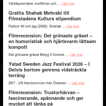
The
om
storhet
Världspremiärer, kortfilmer och …
Läs mer
X-
Way
och
Grattis Shahab Mehrabi till
Files:
Out
samarb
Filmstadens Kulturs stipendium
I
West
Want
presenterar
om
Farbror Ali och jag (2026). Shahab …
Läs mer
to
19
Grattis
Filmrecension: Det grönaste gräset –
Believe
nya
Shahab
en humoristisk och hjärtevarm lättsam
–
titlar
Mehrabi
kompott
Vrach
i
till
Frankenshtey
årets
Filmstadens
om
Det grönaste gräset Betyg 3 Svensk …
Läs mer
–
filmprogram
Kulturs
Filmrecension:
Ystad Sweden Jazz Festival 2026 – I
med
stipendium
Det
Delvis bortom genrens vidsträckta
Fox
grönaste
terräng
Mulder
gräset
och
–
om
29/7 - 2/8 Hemkommen från Österlen …
Läs mer
Dana
en
Ystad
Filmrecension: Trustorhärvan –
Scully
humoristisk
Sweden
fascinerande, spännande och ger
och
Jazz
mycket att tänka på
hjärtevarm
Festival