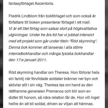
fantasyförlaget Ascentoria.
Fredrik Lindblom från bokförlaget och som också är
författare till boken presenterar förlaget i ett mail:
Vi är ett litet förlag som satsar stort på högkvalitativa
utgivningar. Under tre års tid har vi jobbat intensivt
med ett projekt som går under titeln ”Röd skymning”.
Denna bok kommer att lanseras i alla större
internetbokhandlar och många fysiska bokhandlar
den 17:e januari 2011.
Röd skymning handlar om Theresa. Hon förlorar hela
sin familj när förvildade soldater bränner ner byn och
skövlar allt i sin väg. Theresa tas om hand av den
rättframme generalen Premanos och blir som en
dotter till honom, så nära relation får de. Hon vill inget
hellre än att bli soldat, driven av viljan att hämnas.