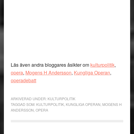
Läs även andra bloggares åsikter om
kulturpolitik
,
opera
,
Mogens H Andersson
,
Kungliga Operan
,
operadebatt
ARKIVERAD UNDER:
KULTURPOLITIK
TAGGAD SOM:
KULTURPOLITIK
,
KUNGLIGA OPERAN
,
MOGENS H
ANDERSSON
,
OPERA