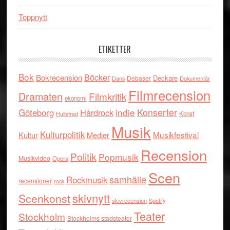
Toppnytt
ETIKETTER
Bok
Böcker
Bokrecension
Deckare
Debaser
Dokumentär
Dans
Filmrecension
Dramaten
Filmkritik
ekonomi
indie
Konserter
Göteborg
Hårdrock
Konst
Hultsfred
Musik
Kulturpolitik
Musikfestival
Kultur
Medier
Recension
Politik
Popmusik
Musikvideo
Opera
Scen
samhälle
Rockmusik
recensioner
rock
skivnytt
Scenkonst
skivrecension
Spotify
Teater
Stockholm
Stockholms stadsteater