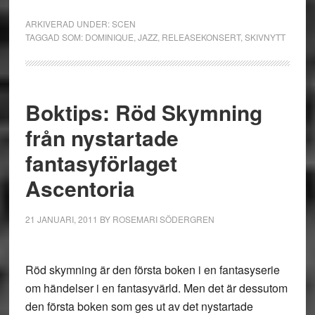
ARKIVERAD UNDER:
SCEN
TAGGAD SOM:
DOMINIQUE
,
JAZZ
,
RELEASEKONSERT
,
SKIVNYTT
Boktips: Röd Skymning
från nystartade
fantasyförlaget
Ascentoria
21 JANUARI, 2011
BY
ROSEMARI SÖDERGREN
Röd skymning är den första boken i en fantasyserie
om händelser i en fantasyvärld. Men det är dessutom
den första boken som ges ut av det nystartade