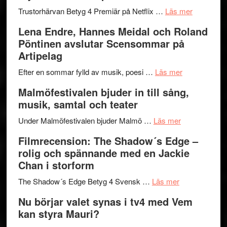
lättsam
2026
om
Trustorhärvan Betyg 4 Premiär på Netflix …
Läs mer
kompott
–
Filmrecens
Lena Endre, Hannes Meidal och Roland
I
Trustorhä
Pöntinen avslutar Scensommar på
Delvis
–
Artipelag
bortom
fascineran
genrens
om
spännand
Efter en sommar fylld av musik, poesi …
Läs mer
vidsträckta
Lena
och
Malmöfestivalen bjuder in till sång,
terräng
Endre,
ger
musik, samtal och teater
Hannes
mycket
om
Meidal
att
Under Malmöfestivalen bjuder Malmö …
Läs mer
Malmöfestiva
och
tänka
Filmrecension: The Shadow´s Edge –
bjuder
Roland
på
rolig och spännande med en Jackie
in
Pöntinen
Chan i storform
till
avslutar
om
sång,
Scensommar
The Shadow´s Edge Betyg 4 Svensk …
Läs mer
Filmrecension
musik,
på
Nu börjar valet synas i tv4 med Vem
The
samtal
Artipelag
kan styra Mauri?
Shadow
och