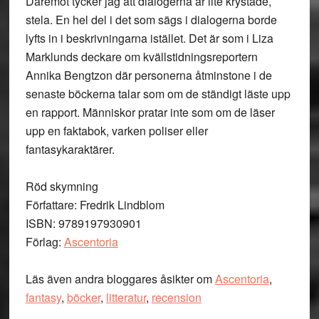
Däremot tycker jag att dialogerna är lite krystade,
stela. En hel del i det som sägs i dialogerna borde
lyfts in i beskrivningarna istället. Det är som i Liza
Marklunds deckare om kvällstidningsreportern
Annika Bengtzon där personerna åtminstone i de
senaste böckerna talar som om de ständigt läste upp
en rapport. Människor pratar inte som om de läser
upp en faktabok, varken poliser eller
fantasykaraktärer.
Röd skymning
Författare: Fredrik Lindblom
ISBN: 9789197930901
Förlag:
Ascentoria
Läs även andra bloggares åsikter om
Ascentoria
,
fantasy
,
böcker
,
litteratur
,
recension