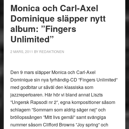
Monica och Carl-Axel
Dominique släpper nytt
album: ”Fingers
Unlimited”
2 MARS, 2011
BY
REDAKTIONEN
Den 9 mars släpper Monica och Carl-Axel
Dominique sin nya fyrhändig-CD ”Fingers Unlimited”
med godbitar ur såväl den klassiska som
jazzrepertoaren. Här hör vi bland annat Liszts
”Ungersk Rapsodi nr 2”, egna kompositioner såsom
schlagern ”Sommarn som aldrig säger nej” och
bröllopssången ”Mitt livs gemål” samt svängiga
nummer såsom Clifford Browns ”Joy spring” och