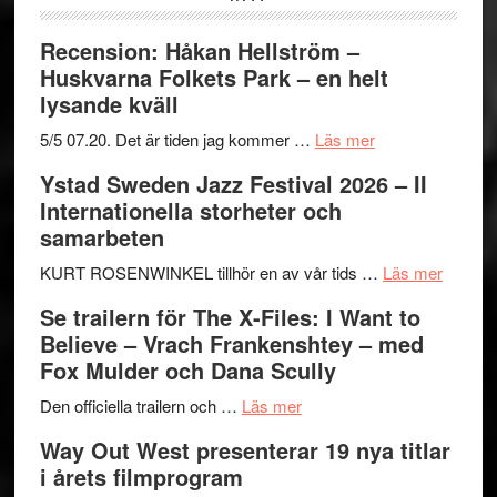
Recension: Håkan Hellström –
Huskvarna Folkets Park – en helt
lysande kväll
om
5/5 07.20. Det är tiden jag kommer …
Läs mer
Recension:
Ystad Sweden Jazz Festival 2026 – II
Håkan
Internationella storheter och
Hellström
samarbeten
–
Huskvarna
om
KURT ROSENWINKEL tillhör en av vår tids …
Läs mer
Folkets
Ystad
Se trailern för The X-Files: I Want to
Park
Swede
Believe – Vrach Frankenshtey – med
–
Jazz
Fox Mulder och Dana Scully
en
Festiva
om
helt
2026
Den officiella trailern och …
Läs mer
Se
lysande
–
Way Out West presenterar 19 nya titlar
trailern
kväll
II
i årets filmprogram
för
Internat