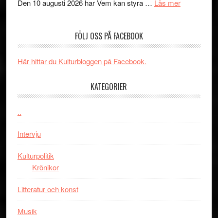
´s
teater
om
Den 10 augusti 2026 har Vem kan styra …
Läs mer
Edge
Nu
–
börjar
FÖLJ OSS PÅ FACEBOOK
rolig
valet
och
synas
spännande
i
Här hittar du Kulturbloggen på Facebook.
med
tv4
en
med
KATEGORIER
Jackie
Vem
Chan
kan
..
i
styra
storform
Mauri?
Intervju
Kulturpolitik
Krönikor
Litteratur och konst
Musik