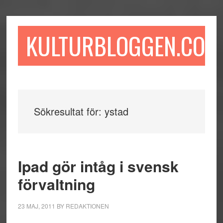
Hoppa
Hoppa
Hoppa
till
till
till
huvudinnehåll
det
sidfot
KULTURBLOGGEN.COM
primära
sidofältet
Sökresultat för: ystad
Ipad gör intåg i svensk
förvaltning
23 MAJ, 2011
BY
REDAKTIONEN