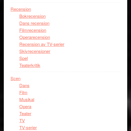
Recension
Bokrecension
Dans recension
Filmrecension
Operarecension
Recension av TV-serier
Skivrecensioner
Spel
Teaterkritik
Scen
Dans
Film
Musikal
Opera
Teater
TV
TV-serier