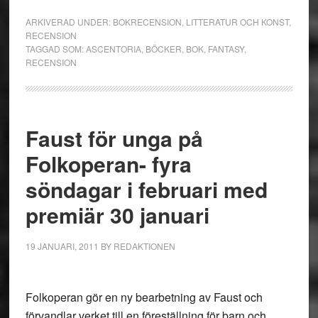
ARKIVERAD UNDER:
BOKRECENSION
,
LITTERATUR OCH KONST
,
RECENSION
TAGGAD SOM:
ASCENTORIA
,
BÖCKER
,
BOK
,
FANTASY
,
RECENSION
Faust för unga på
Folkoperan- fyra
söndagar i februari med
premiär 30 januari
19 JANUARI, 2011
BY
REDAKTIONEN
Folkoperan gör en ny bearbetning av Faust och
förvandlar verket till en föreställning för barn och