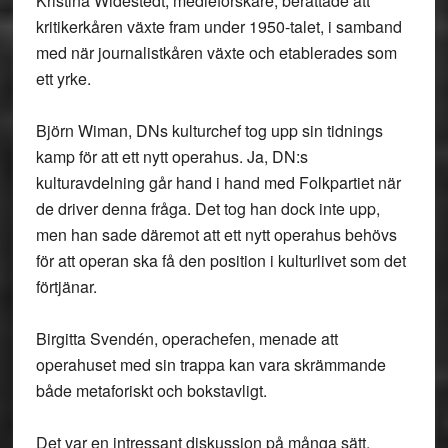
Kristina Widestedt, medieforskare, berättade att
kritikerkåren växte fram under 1950-talet, i samband
med när journalistkåren växte och etablerades som
ett yrke.
Björn Wiman, DNs kulturchef tog upp sin tidnings
kamp för att ett nytt operahus. Ja, DN:s
kulturavdelning går hand i hand med Folkpartiet när
de driver denna fråga. Det tog han dock inte upp,
men han sade däremot att ett nytt operahus behövs
för att operan ska få den position i kulturlivet som det
förtjänar.
Birgitta Svendén, operachefen, menade att
operahuset med sin trappa kan vara skrämmande
både metaforiskt och bokstavligt.
Det var en intressant diskussion på många sätt,