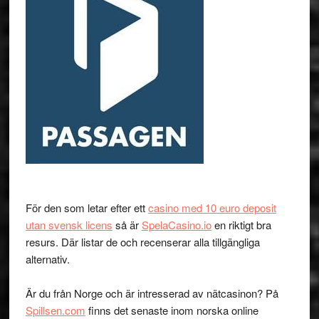
För den som letar efter ett
casino med 10 euro deposit
utan svensk licens
så är
SpelaCasino.io
en riktigt bra
resurs. Där listar de och recenserar alla tillgängliga
alternativ.
Är du från Norge och är intresserad av nätcasinon? På
Spillsen.com
finns det senaste inom norska online