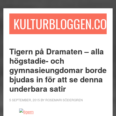
Hoppa
Hoppa
Hoppa
till
till
till
huvudinnehåll
det
sidfot
KULTURBLOGGEN.COM
primära
sidofältet
Tigern på Dramaten – alla
högstadie- och
gymnasieungdomar borde
bjudas in för att se denna
underbara satir
5 SEPTEMBER, 2015
BY
ROSEMARI SÖDERGREN