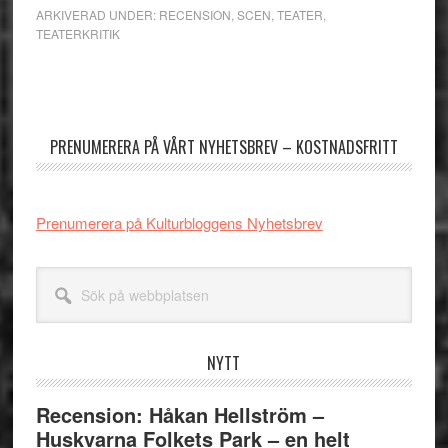
ARKIVERAD UNDER:
RECENSION
,
SCEN
,
TEATER
,
TEATERKRITIK
Primärt
sidofält
PRENUMERERA PÅ VÅRT NYHETSBREV – KOSTNADSFRITT
Prenumerera på Kulturbloggens Nyhetsbrev
Sök
på
webbplatsen
NYTT
Recension: Håkan Hellström –
Huskvarna Folkets Park – en helt