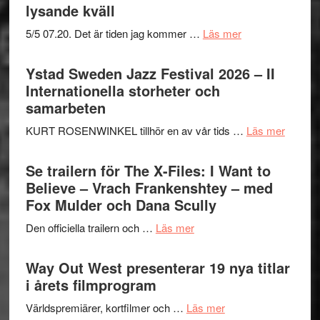
lysande kväll
om
5/5 07.20. Det är tiden jag kommer …
Läs mer
Recension:
Håkan
Ystad Sweden Jazz Festival 2026 – II
Hellström
Internationella storheter och
–
samarbeten
Huskvarna
om
KURT ROSENWINKEL tillhör en av vår tids …
Läs mer
Folkets
Ystad
Park
Swede
Se trailern för The X-Files: I Want to
–
Jazz
Believe – Vrach Frankenshtey – med
en
Festiva
Fox Mulder och Dana Scully
helt
2026
lysande
om
Den officiella trailern och …
Läs mer
–
kväll
Se
II
trailern
Way Out West presenterar 19 nya titlar
Internat
för
i årets filmprogram
storhet
The
och
om
Världspremiärer, kortfilmer och …
Läs mer
X-
samarb