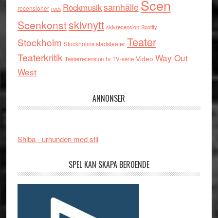
Scen
samhälle
Rockmusik
recensioner
rock
skivnytt
Scenkonst
skivrecension
Spotify
Teater
Stockholm
Stockholms stadsteater
Teaterkritik
Way Out
tv
Video
Teaterrecension
TV-serie
West
ANNONSER
Shiba - urhunden med stil
SPEL KAN SKAPA BEROENDE