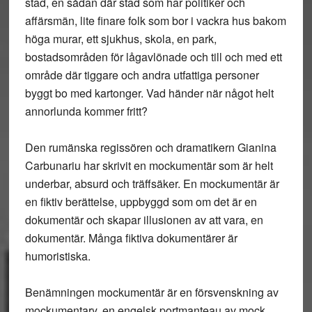
stad, en sådan där stad som har politiker och
affärsmän, lite finare folk som bor i vackra hus bakom
höga murar, ett sjukhus, skola, en park,
bostadsområden för lågavlönade och till och med ett
område där tiggare och andra utfattiga personer
byggt bo med kartonger. Vad händer när något helt
annorlunda kommer fritt?
Den rumänska regissören och dramatikern Gianina
Carbunariu har skrivit en mockumentär som är helt
underbar, absurd och träffsäker. En mockumentär är
en fiktiv berättelse, uppbyggd som om det är en
dokumentär och skapar illusionen av att vara, en
dokumentär. Många fiktiva dokumentärer är
humoristiska.
Benämningen mockumentär är en försvenskning av
mockumentary, en engelsk portmanteau av mock