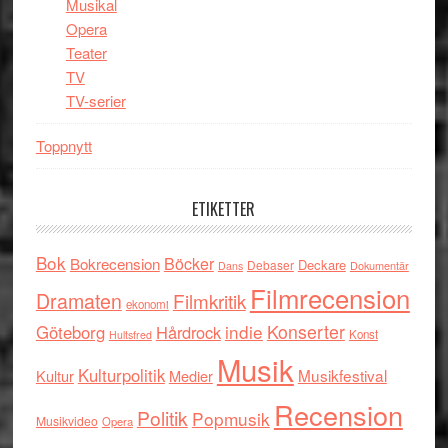
Musikal
Opera
Teater
TV
TV-serier
Toppnytt
ETIKETTER
Bok
Böcker
Bokrecension
Deckare
Debaser
Dokumentär
Dans
Filmrecension
Dramaten
Filmkritik
ekonomi
indie
Konserter
Göteborg
Hårdrock
Konst
Hultsfred
Musik
Kulturpolitik
Musikfestival
Kultur
Medier
Recension
Politik
Popmusik
Musikvideo
Opera