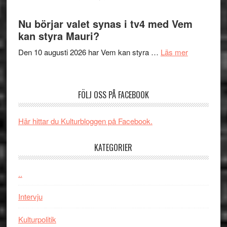
Artipelag
Filmrecension
samtal
The
Nu börjar valet synas i tv4 med Vem
och
Shadow
kan styra Mauri?
teater
´s
om
Den 10 augusti 2026 har Vem kan styra …
Läs mer
Edge
Nu
–
börjar
rolig
valet
och
FÖLJ OSS PÅ FACEBOOK
synas
spännande
i
med
Här hittar du Kulturbloggen på Facebook.
tv4
en
med
Jackie
KATEGORIER
Vem
Chan
kan
i
styra
..
storform
Mauri?
Intervju
Kulturpolitik