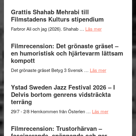
Way
Files:
Out
Grattis Shahab Mehrabi till
I
West
Filmstadens Kulturs stipendium
Want
presenterar
to
om
Farbror Ali och jag (2026). Shahab …
Läs mer
19
Believe
Grattis
nya
–
Shahab
Filmrecension: Det grönaste gräset –
titlar
Vrach
Mehrabi
en humoristisk och hjärtevarm lättsam
i
Frankenshtey
till
kompott
årets
–
Filmstadens
filmprogram
med
om
Det grönaste gräset Betyg 3 Svensk …
Läs mer
Kulturs
Fox
Filmrecension:
stipendium
Mulder
Det
Ystad Sweden Jazz Festival 2026 – I
och
grönaste
Delvis bortom genrens vidsträckta
Dana
gräset
terräng
Scully
–
om
29/7 - 2/8 Hemkommen från Österlen …
Läs mer
en
Ystad
humoristisk
Sweden
Filmrecension: Trustorhärvan –
och
Jazz
fascinerande, spännande och ger
hjärtevarm