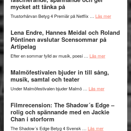
Festival
mycket att tänka på
lättsam
2026
kompott
om
Trustorhärvan Betyg 4 Premiär på Netflix …
Läs mer
–
Filmrecens
I
Trustorhä
Lena Endre, Hannes Meidal och Roland
Delvis
–
Pöntinen avslutar Scensommar på
bortom
fascineran
Artipelag
genrens
spännand
vidsträckta
om
Efter en sommar fylld av musik, poesi …
Läs mer
och
terräng
Lena
ger
Endre,
Malmöfestivalen bjuder in till sång,
mycket
Hannes
musik, samtal och teater
att
Meidal
tänka
om
Under Malmöfestivalen bjuder Malmö …
Läs mer
och
på
Malmöfestiva
Roland
bjuder
Filmrecension: The Shadow´s Edge –
Pöntinen
in
rolig och spännande med en Jackie
avslutar
till
Chan i storform
Scensommar
sång,
på
om
The Shadow´s Edge Betyg 4 Svensk …
Läs mer
musik,