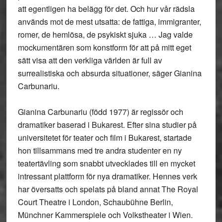
att egentligen ha belägg för det. Och hur vår rädsla
används mot de mest utsatta: de fattiga, immigranter,
romer, de hemlösa, de psykiskt sjuka … Jag valde
mockumentären som konstform för att på mitt eget
sätt visa att den verkliga världen är full av
surrealistiska och absurda situationer, säger Gianina
Carbunariu.
Gianina Carbunariu (född 1977) är regissör och
dramatiker baserad i Bukarest. Efter sina studier på
universitetet för teater och film i Bukarest, startade
hon tillsammans med tre andra studenter en ny
teatertävling som snabbt utvecklades till en mycket
intressant plattform för nya dramatiker. Hennes verk
har översatts och spelats på bland annat The Royal
Court Theatre i London, Schaubühne Berlin,
Münchner Kammerspiele och Volkstheater i Wien.