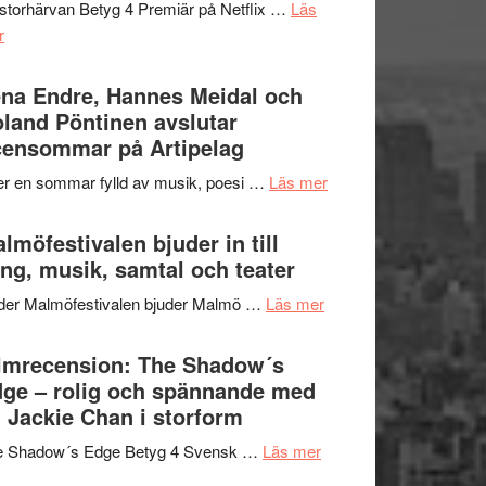
storhärvan Betyg 4 Premiär på Netflix …
Läs
–
om
r
I
Filmrecension:
Delvis
Trustorhärvan
na Endre, Hannes Meidal och
bortom
–
land Pöntinen avslutar
genrens
fascinerande,
ensommar på Artipelag
vidsträckta
spännande
terräng
om
er en sommar fylld av musik, poesi …
Läs mer
och
Lena
ger
Endre,
lmöfestivalen bjuder in till
mycket
Hannes
ng, musik, samtal och teater
att
Meidal
tänka
om
der Malmöfestivalen bjuder Malmö …
Läs mer
och
på
Malmöfestivalen
Roland
bjuder
lmrecension: The Shadow´s
Pöntinen
in
ge – rolig och spännande med
avslutar
till
 Jackie Chan i storform
Scensommar
sång,
på
om
e Shadow´s Edge Betyg 4 Svensk …
Läs mer
musik,
Artipelag
Filmrecension:
samtal