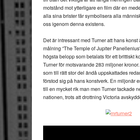
motstånd mot ytterligare en film där en mede
alla sina brister får symbolisera alla människ
oss igenom denna existens.
Det är intressant med Turner att hans konst
målning ”The Temple of Jupiter Panellenius” 
högsta belopp som betalats för ett brittiskt
Turner för motsvarande 283 miljoner kronor. 
som till rätt stor del ändå uppskattades reda
förstod sig på hans konstverk. En miljonär 
till en mycket rik man men Turner tackade nej
nationen, trots att drottning Victoria avskyd