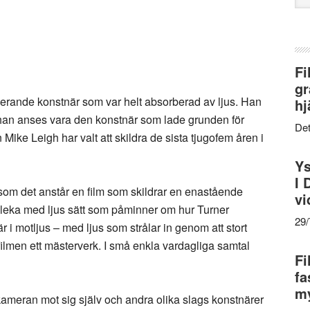
web
Fi
gr
nerande konstnär som var helt absorberad av ljus. Han
hj
han anses vara den konstnär som lade grunden för
Det
Mike Leigh har valt att skildra de sista tjugofem åren i
Ys
I 
 som det anstår en film som skildrar en enastående
vi
t leka med ljus sätt som påminner om hur Turner
29
r i motljus – med ljus som strålar in genom att stort
 filmen ett mästerverk. I små enkla vardagliga samtal
Fi
fa
my
kameran mot sig själv och andra olika slags konstnärer