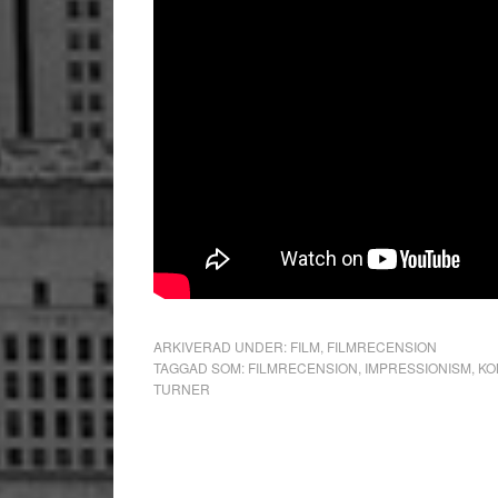
ARKIVERAD UNDER:
FILM
,
FILMRECENSION
TAGGAD SOM:
FILMRECENSION
,
IMPRESSIONISM
,
KO
TURNER