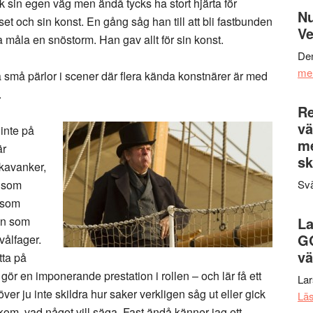
k sin egen väg men ändå tycks ha stort hjärta för
Nu
et och sin konst. En gång såg han till att bli fastbunden
Ve
na måla en snöstorm. Han gav allt för sin konst.
Den
me
a små pärlor i scener där flera kända konstnärer är med
.
Re
vä
inte på
m
är
sk
skavanker,
n som
Svä
 som
en som
La
G
tvålfager.
vä
tta på
gör en imponerande prestation i rollen – och lär få ett
La
ver ju inte skildra hur saker verkligen såg ut eller gick
Lä
akom, vad något vill säga. Fast ändå känner jag ett