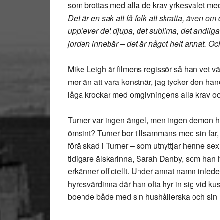
som brottas med alla de krav yrkesvalet medf
Det är en sak att få folk att skratta, även om
upplever det djupa, det sublima, det andlig
jorden innebär – det är något helt annat. Oc
Mike Leigh är filmens regissör så han vet vä
mer än att vara konstnär, jag tycker den hand
låga krockar med omgivningens alla krav oc
Turner var ingen ängel, men ingen demon hel
ömsint? Turner bor tillsammans med sin far, 
förälskad i Turner – som utnyttjar henne sex
tidigare älskarinna, Sarah Danby, som han ha
erkänner officiellt. Under annat namn inled
hyresvärdinna där han ofta hyr in sig vid k
boende både med sin hushållerska och sin hy