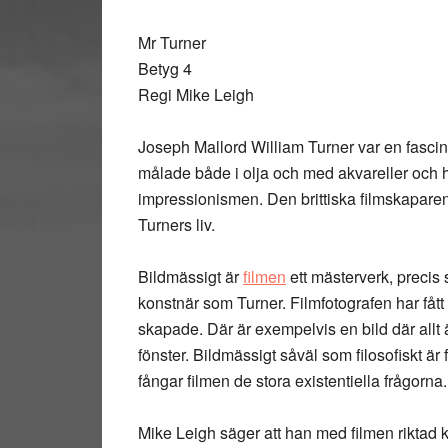
Mr Turner
Betyg 4
Regi Mike Leigh
Joseph Mallord William Turner var en fasci
målade både i olja och med akvareller och 
impressionismen. Den brittiska filmskaparen 
Turners liv.
Bildmässigt är
filmen
ett mästerverk, precis
konstnär som Turner. Filmfotografen har fåt
skapade. Där är exempelvis en bild där allt ä
fönster. Bildmässigt såväl som filosofiskt är
fångar filmen de stora existentiella frågorna.
Mike Leigh säger att han med filmen riktad 