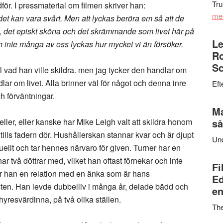
Tru
ör. I pressmaterial om filmen skriver han:
me
 det kan vara svårt. Men att lyckas beröra em så att de
a, det episkt sköna och det skrämmande som livet här på
Le
h inte många av oss lyckas hur mycket vi än försöker.
Ro
Sc
l vad han ville skildra. men jag tycker den handlar om
lar om livet. Alla brinner väl för något och denna inre
Eft
h förväntningar.
Ma
ler, eller kanske har Mike Leigh valt att skildra honom
så
tills fadern dör. Hushållerskan stannar kvar och är djupt
Un
uellt och tar hennes närvaro för given. Turner har en
r två döttrar med, vilket han oftast förnekar och inte
Fi
er han en relation med en änka som är hans
Ed
usten. Han levde dubbelliv i många år, delade bädd och
en
resvärdinna, på två olika ställen.
Th