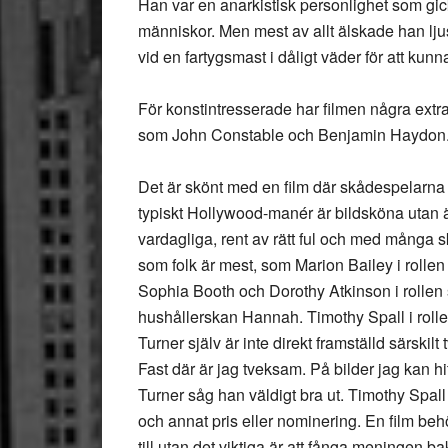
Han var en anarkistisk personlighet som gic
människor. Men mest av allt älskade han ljus
vid en fartygsmast i dåligt väder för att kun
För konstintresserade har filmen några extr
som John Constable och Benjamin Haydon
Det är skönt med en film där skådespelarna 
typiskt Hollywood-manér är bildsköna utan 
vardagliga, rent av rätt ful och med många 
som folk är mest, som Marion Bailey i rolle
Sophia Booth och Dorothy Atkinson i rollen
hushållerskan Hannah. Timothy Spall i roll
Turner själv är inte direkt framställd särskilt 
Fast där är jag tveksam. På bilder jag kan hi
Turner såg han väldigt bra ut. Timothy Spall 
och annat pris eller nominering. En film behö
till utan det viktiga är att fånga meningen b