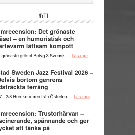
bplatsen
NYTT
lmrecension: Det grönaste
äset – en humoristisk och
ärtevarm lättsam kompott
om
 grönaste gräset Betyg 3 Svensk …
Läs mer
Filmrecension:
Det
tad Sweden Jazz Festival 2026 –
grönaste
Delvis bortom genrens
gräset
dsträckta terräng
–
om
/7 - 2/8 Hemkommen från Österlen …
Läs mer
en
Ystad
humoristisk
Sweden
lmrecension: Trustorhärvan –
och
Jazz
scinerande, spännande och ger
hjärtevarm
Festival
cket att tänka på
lättsam
2026
kompott