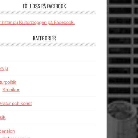
och
FÖLJ OSS PÅ FACEBOOK
någonsin
energi
när
 hittar du Kulturbloggen på Facebook.
legendarisk
100-
KATEGORIER
åring
firas
–
Wayne
ervju
Tucker
hyllar
turpolitik
Miles
Krönikor
Davis
på
teratur och konst
Utopia
sik
cension