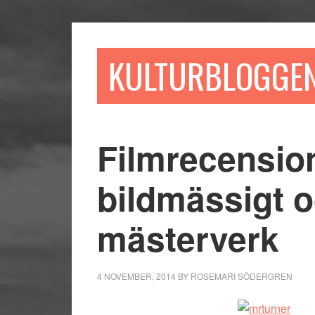
Hoppa
Hoppa
Hoppa
till
till
till
huvudinnehåll
det
sidfot
KULTURBLOGGE
primära
sidofältet
Filmrecension
bildmässigt o
mästerverk
4 NOVEMBER, 2014
BY
ROSEMARI SÖDERGREN