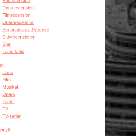
Bokrecension
Dans recension
Filmrecension
Operarecension
Recension av TV-serier
Skivrecensioner
Spel
Teaterkritik
en
Dans
Film
Musikal
Opera
Teater
TV
TV-serier
pnytt