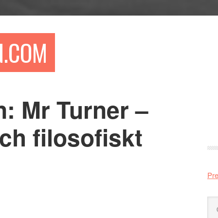
N.COM
: Mr Turner –
Pr
si
ch filosofiskt
Pre
Sö
på