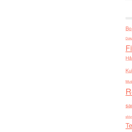
Bo
Dok
F
Hå
Kul
Mus
R
sa
skiv
Te