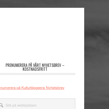
imärt
dofält
PRENUMERERA PÅ VÅRT NYHETSBREV –
KOSTNADSFRITT
numerera på Kulturbloggens Nyhetsbrev
k