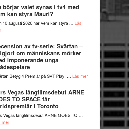
The
 börjar valet synas i tv4 med
och
Shadow
m kan styra Mauri?
teater
´s
 10 augusti 2026 har Vem kan styra …
Läs
Edge
om
r
–
Nu
rolig
börjar
cension av tv-serie: Svärtan –
och
valet
lgjort om människans mörker
spännande
synas
ed imponerande unga
med
i
ådespelare
en
tv4
Jackie
om
rtan Betyg 4 Premiär på SVT Play: …
Läs mer
med
Chan
Recension
Vem
i
av
rs Vegas långfilmsdebut ARNE
kan
storform
tv-
OES TO SPACE får
styra
serie:
rldspremiär i Toronto
Mauri?
Svärtan
rs Vegas långfilmsdebut ARNE GOES TO …
–
om
s mer
välgjort
Lars