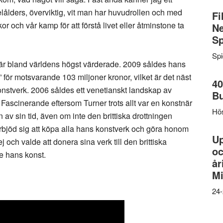
lålders, överviktig, vit man har huvudrollen och med
Fi
or och vår kamp för att förstå livet eller åtminstone ta
Ne
Sp
Sp
 är bland världens högst värderade. 2009 såldes hans
för motsvarande 103 miljoner kronor, vilket är det näst
40
 konstverk. 2006 såldes ett venetianskt landskap av
B
Fascinerande eftersom Turner trots allt var en konstnär
Hös
n av sin tid, även om inte den brittiska drottningen
erbjöd sig att köpa alla hans konstverk och göra honom
U
 och valde att donera sina verk till den brittiska
oc
de hans konst.
år
Mi
24-