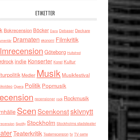
ETIKETTER
k
Böcker
Bokrecension
Deckare
Debaser
Dans
Dramaten
Filmkritik
umentär
ekonomi
ilmrecension
Göteborg
Hultsfred
indie
Konserter
rdrock
Kultur
Konst
Musik
turpolitik
Musikfestival
Medier
Politik
Popmusik
ikvideo
Opera
ecension
Rockmusik
recensioner
rock
Scen
skivnytt
Scenkonst
mhälle
Stockholm
Stockholms stadsteater
recension
Spotify
ater
Teaterkritik
tv
Teaterrecension
TV-serie