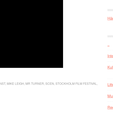
Här
..
Int
Kul
NST
,
MIKE LEIGH
,
MR TURNER
,
SCEN
,
STOCKHOLM FILM FESTIVAL
,
Lit
Mu
Re