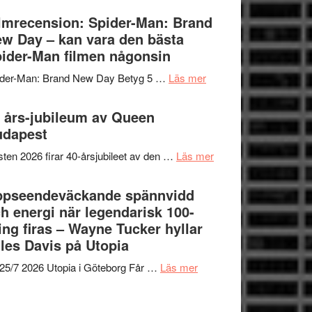
om
Vegas
lmrecension: Spider-Man: Brand
människans
långfilmsdebut
w Day – kan vara den bästa
mörker
ARNE
ider-Man filmen någonsin
med
GOES
imponerande
om
ider-Man: Brand New Day Betyg 5 …
Läs mer
TO
unga
Filmrecension:
SPACE
skådespelare
Spider-
 års-jubileum av Queen
får
Man:
udapest
världspremiär
Brand
i
om
ten 2026 firar 40-årsjubileet av den …
Läs mer
New
Toronto
40
Day
års-
ppseendeväckande spännvidd
–
jubileum
h energi när legendarisk 100-
kan
av
ing firas – Wayne Tucker hyllar
vara
Queen
les Davis på Utopia
den
Budapest
bästa
om
25/7 2026 Utopia i Göteborg Får …
Läs mer
Spider-
Uppseendeväckande
Man
spännvidd
filmen