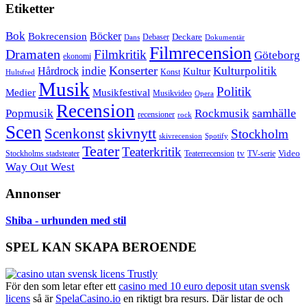
Etiketter
Bok
Bokrecension
Böcker
Deckare
Debaser
Dokumentär
Dans
Filmrecension
Dramaten
Filmkritik
Göteborg
ekonomi
Konserter
Hårdrock
indie
Kulturpolitik
Kultur
Konst
Hultsfred
Musik
Politik
Musikfestival
Medier
Musikvideo
Opera
Recension
samhälle
Popmusik
Rockmusik
recensioner
rock
Scen
skivnytt
Scenkonst
Stockholm
skivrecension
Spotify
Teater
Teaterkritik
Video
Stockholms stadsteater
tv
Teaterrecension
TV-serie
Way Out West
Annonser
Shiba - urhunden med stil
SPEL KAN SKAPA BEROENDE
För den som letar efter ett
casino med 10 euro deposit utan svensk
licens
så är
SpelaCasino.io
en riktigt bra resurs. Där listar de och