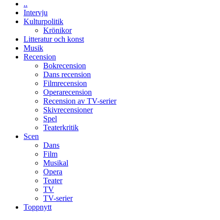
..
människans
Intervju
mörker
Kulturpolitik
med
Krönikor
imponerande
Litteratur och konst
unga
Musik
skådespelare
Recension
Bokrecension
Dans recension
Filmrecension
Operarecension
Recension av TV-serier
Skivrecensioner
Spel
Teaterkritik
Scen
Dans
Film
Musikal
Opera
Teater
TV
TV-serier
Toppnytt