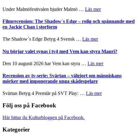
Hannes
att
Meidal
om
Under Malmöfestivalen bjuder Malmö …
Läs mer
tänka
och
Malmöfestivalen
på
Roland
bjuder
Filmrecension: The Shadow´s Edge – rolig och spännande med
Pöntinen
in
en Jackie Chan i storform
avslutar
till
Scensommar
sång,
om
The Shadow´s Edge Betyg 4 Svensk …
Läs mer
på
musik,
Filmrecension:
Artipelag
samtal
The
Nu börjar valet synas i tv4 med Vem kan styra Mauri?
och
Shadow
teater
´s
om
Den 10 augusti 2026 har Vem kan styra …
Läs mer
Edge
Nu
–
börjar
Recension av tv-serie: Svärtan – välgjort om människans
rolig
valet
mörker med imponerande unga skådespelare
och
synas
spännande
i
om
Svärtan Betyg 4 Premiär på SVT Play: …
Läs mer
med
tv4
Recension
en
med
av
Följ oss på Facebook
Jackie
Vem
tv-
Chan
kan
serie:
i
Här hittar du Kulturbloggen på Facebook.
styra
Svärtan
storform
Mauri?
–
Kategorier
välgjort
om