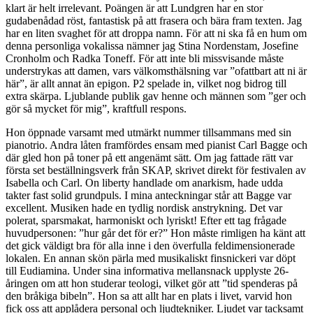
klart är helt irrelevant. Poängen är att Lundgren har en stor
gudabenådad röst, fantastisk på att frasera och bära fram texten. Jag
har en liten svaghet för att droppa namn. För att ni ska få en hum om
denna personliga vokalissa nämner jag Stina Nordenstam, Josefine
Cronholm och Radka Toneff. För att inte bli missvisande måste
understrykas att damen, vars välkomsthälsning var ”ofattbart att ni är
här”, är allt annat än epigon. P2 spelade in, vilket nog bidrog till
extra skärpa. Ljublande publik gav henne och männen som ”ger och
gör så mycket för mig”, kraftfull respons.
Hon öppnade varsamt med utmärkt nummer tillsammans med sin
pianotrio. Andra låten framfördes ensam med pianist Carl Bagge och
där gled hon på toner på ett angenämt sätt. Om jag fattade rätt var
första set beställningsverk från SKAP, skrivet direkt för festivalen av
Isabella och Carl. On liberty handlade om anarkism, hade udda
takter fast solid grundpuls. I mina anteckningar står att Bagge var
excellent. Musiken hade en tydlig nordisk anstrykning. Det var
polerat, sparsmakat, harmoniskt och lyriskt! Efter ett tag frågade
huvudpersonen: ”hur går det för er?” Hon måste rimligen ha känt att
det gick väldigt bra för alla inne i den överfulla feldimensionerade
lokalen. En annan skön pärla med musikaliskt finsnickeri var döpt
till Eudiamina. Under sina informativa mellansnack upplyste 26-
åringen om att hon studerar teologi, vilket gör att ”tid spenderas på
den bråkiga bibeln”. Hon sa att allt har en plats i livet, varvid hon
fick oss att applådera personal och ljudtekniker. Ljudet var tacksamt