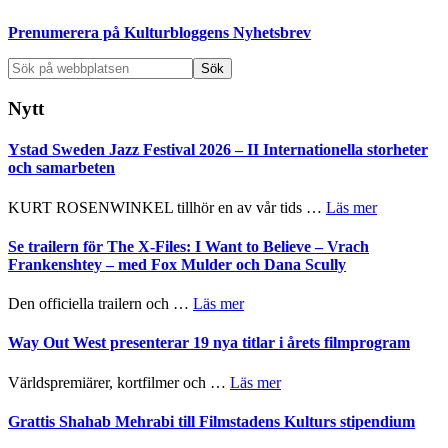
sidofält
Prenumerera på Kulturbloggens Nyhetsbrev
Sök
på
webbplatsen
Nytt
Ystad Sweden Jazz Festival 2026 – II Internationella storheter
och samarbeten
om
KURT ROSENWINKEL tillhör en av vår tids …
Läs mer
Ystad
Sweden
Se trailern för The X-Files: I Want to Believe – Vrach
Jazz
Frankenshtey – med Fox Mulder och Dana Scully
Festival
2026
om
Den officiella trailern och …
Läs mer
–
Se
II
trailern
Way Out West presenterar 19 nya titlar i årets filmprogram
Internatione
för
storheter
The
om
Världspremiärer, kortfilmer och …
Läs mer
och
X-
Way
samarbeten
Files:
Out
Grattis Shahab Mehrabi till Filmstadens Kulturs stipendium
I
West
Want