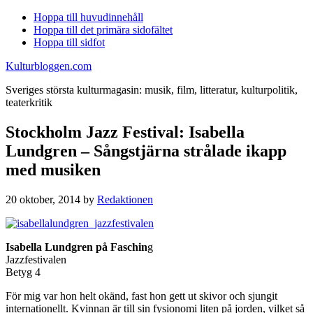
Hoppa till huvudinnehåll
Hoppa till det primära sidofältet
Hoppa till sidfot
Kulturbloggen.com
Sveriges största kulturmagasin: musik, film, litteratur, kulturpolitik,
teaterkritik
Stockholm Jazz Festival: Isabella
Lundgren – Sångstjärna strålade ikapp
med musiken
20 oktober, 2014
by
Redaktionen
Isabella Lundgren på Faschin
g
Jazzfestivalen
Betyg 4
För mig var hon helt okänd, fast hon gett ut skivor och sjungit
internationellt. Kvinnan är till sin fysionomi liten på jorden, vilket så