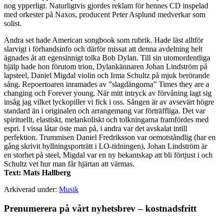
nog ypperligt. Naturligtvis gjordes reklam för hennes CD inspelad
med orkester på Naxos, producent Peter Asplund medverkar som
solist.
Andra set hade American songbook som rubrik. Hade läst alltför
slarvigt i förhandsinfo och därför missat att denna avdelning helt
ägnades åt att egensinnigt tolka Bob Dylan. Till sin utomordentliga
hjälp hade hon förutom trion, Dylankännaren Johan Lindström på
lapsteel, Daniel Migdal violin och Irma Schultz på mjuk berörande
sång. Repoertoaren inramades av ”slagdängorna” Times they are a
changing och Forever young. När mitt intryck av förvåning lagt sig
insåg jag vilket lyckopiller vi fick i oss. Sången är av avsevärt högre
standard än i originalen och arrangemang var förträffliga. Det var
spirituellt, elastiskt, melankoliskt och tolkningarna framfördes med
espri. I vissa låtar öste man på, i andra var det avskalat intill
perfektion. Trummisen Daniel Fredriksson var oemotståndlig (har en
gång skrivit hyllningsporträtt i LO-tidningen), Johan Lindström är
en storhet på steel, Migdal var en ny bekantskap att bli förtjust i och
Schultz vet hur man får hjärtan att värmas.
Text: Mats Hallberg
Arkiverad under:
Musik
Primärt
Prenumerera på vårt nyhetsbrev – kostnadsfritt