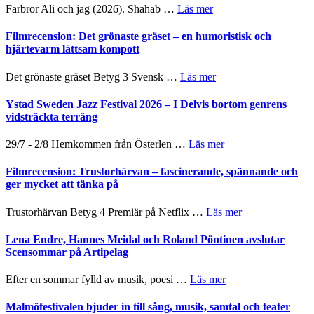
presenterar
om
Farbror Ali och jag (2026). Shahab …
Läs mer
to
19
Grattis
Believe
nya
Shahab
Filmrecension: Det grönaste gräset – en humoristisk och
–
titlar
Mehrabi
hjärtevarm lättsam kompott
Vrach
i
till
Frankenshtey
årets
Filmstadens
–
om
Det grönaste gräset Betyg 3 Svensk …
Läs mer
filmprogram
Kulturs
med
Filmrecension:
stipendium
Fox
Det
Ystad Sweden Jazz Festival 2026 – I Delvis bortom genrens
Mulder
grönaste
vidsträckta terräng
och
gräset
Dana
–
om
29/7 - 2/8 Hemkommen från Österlen …
Läs mer
Scully
en
Ystad
humoristisk
Sweden
Filmrecension: Trustorhärvan – fascinerande, spännande och
och
Jazz
ger mycket att tänka på
hjärtevarm
Festival
lättsam
2026
om
Trustorhärvan Betyg 4 Premiär på Netflix …
Läs mer
kompott
–
Filmrecension:
I
Trustorhärvan
Lena Endre, Hannes Meidal och Roland Pöntinen avslutar
Delvis
–
Scensommar på Artipelag
bortom
fascinerande,
genrens
spännande
om
Efter en sommar fylld av musik, poesi …
Läs mer
vidsträckta
och
Lena
terräng
ger
Endre,
Malmöfestivalen bjuder in till sång, musik, samtal och teater
mycket