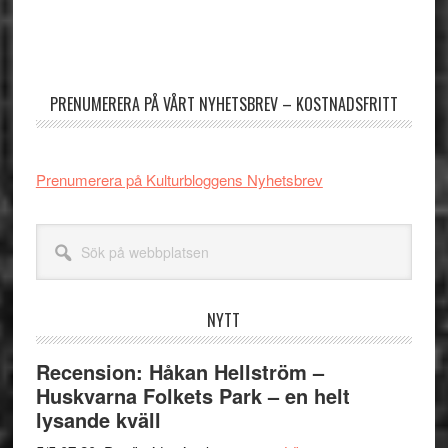
Primärt
sidofält
PRENUMERERA PÅ VÅRT NYHETSBREV – KOSTNADSFRITT
Prenumerera på Kulturbloggens Nyhetsbrev
Sök
på
webbplatsen
NYTT
Recension: Håkan Hellström –
Huskvarna Folkets Park – en helt
lysande kväll