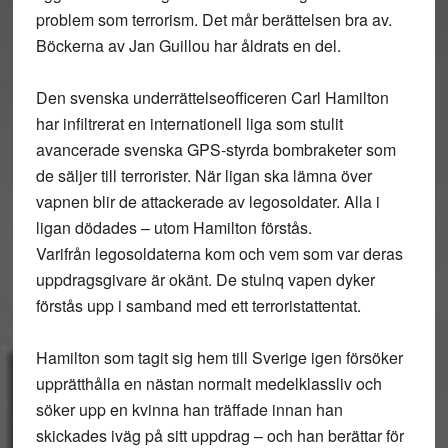
problem som terrorism. Det mår berättelsen bra av.
Böckerna av Jan Guillou har åldrats en del.
Den svenska underrättelseofficeren Carl Hamilton
har infiltrerat en internationell liga som stulit
avancerade svenska GPS-styrda bombraketer som
de säljer till terrorister. När ligan ska lämna över
vapnen blir de attackerade av legosoldater. Alla i
ligan dödades – utom Hamilton förstås.
Varifrån legosoldaterna kom och vem som var deras
uppdragsgivare är okänt. De stulnq vapen dyker
förstås upp i samband med ett terroristattentat.
Hamilton som tagit sig hem till Sverige igen försöker
upprätthålla en nästan normalt medelklassliv och
söker upp en kvinna han träffade innan han
skickades iväg på sitt uppdrag – och han berättar för