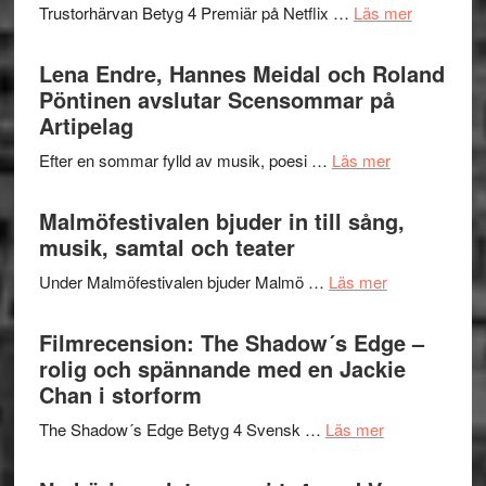
kompott
om
Trustorhärvan Betyg 4 Premiär på Netflix …
Läs mer
–
Filmrecens
I
Trustorhä
Lena Endre, Hannes Meidal och Roland
Delvis
–
Pöntinen avslutar Scensommar på
bortom
fascineran
Artipelag
genrens
spännand
vidsträckta
om
Efter en sommar fylld av musik, poesi …
Läs mer
och
terräng
Lena
ger
Endre,
Malmöfestivalen bjuder in till sång,
mycket
Hannes
musik, samtal och teater
att
Meidal
tänka
om
Under Malmöfestivalen bjuder Malmö …
Läs mer
och
på
Malmöfestiva
Roland
bjuder
Filmrecension: The Shadow´s Edge –
Pöntinen
in
rolig och spännande med en Jackie
avslutar
till
Chan i storform
Scensommar
sång,
på
om
The Shadow´s Edge Betyg 4 Svensk …
Läs mer
musik,
Artipelag
Filmrecension
samtal
The