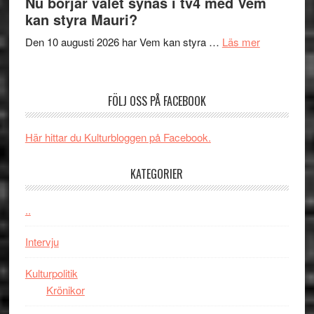
Nu börjar valet synas i tv4 med Vem
och
Shadow
kan styra Mauri?
teater
´s
om
Den 10 augusti 2026 har Vem kan styra …
Läs mer
Edge
Nu
–
börjar
rolig
valet
och
FÖLJ OSS PÅ FACEBOOK
synas
spännande
i
med
Här hittar du Kulturbloggen på Facebook.
tv4
en
med
Jackie
KATEGORIER
Vem
Chan
kan
i
styra
..
storform
Mauri?
Intervju
Kulturpolitik
Krönikor