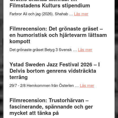
West
Filmstadens Kulturs stipendium
Want
presenterar
to
om
Farbror Ali och jag (2026). Shahab …
Läs mer
19
Believe
Grattis
nya
–
Shahab
Filmrecension: Det grönaste gräset –
titlar
Vrach
Mehrabi
en humoristisk och hjärtevarm lättsam
i
Frankenshtey
till
kompott
årets
–
Filmstadens
filmprogram
med
om
Det grönaste gräset Betyg 3 Svensk …
Läs mer
Kulturs
Fox
Filmrecension:
stipendium
Mulder
Det
Ystad Sweden Jazz Festival 2026 – I
och
grönaste
Delvis bortom genrens vidsträckta
Dana
gräset
terräng
Scully
–
om
29/7 - 2/8 Hemkommen från Österlen …
Läs mer
en
Ystad
humoristisk
Sweden
Filmrecension: Trustorhärvan –
och
Jazz
fascinerande, spännande och ger
hjärtevarm
Festival
mycket att tänka på
lättsam
2026