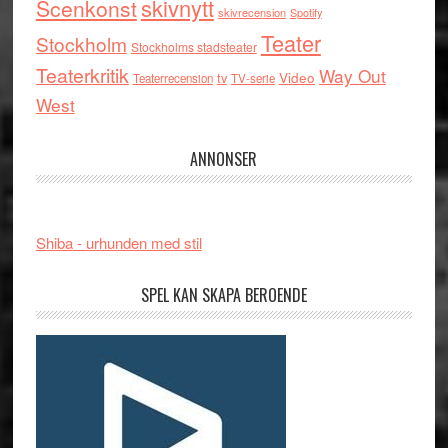
skivnytt
Scenkonst
skivrecension
Spotify
Teater
Stockholm
Stockholms stadsteater
Teaterkritik
Way Out
tv
Video
Teaterrecension
TV-serie
West
ANNONSER
Shiba - urhunden med stil
SPEL KAN SKAPA BEROENDE