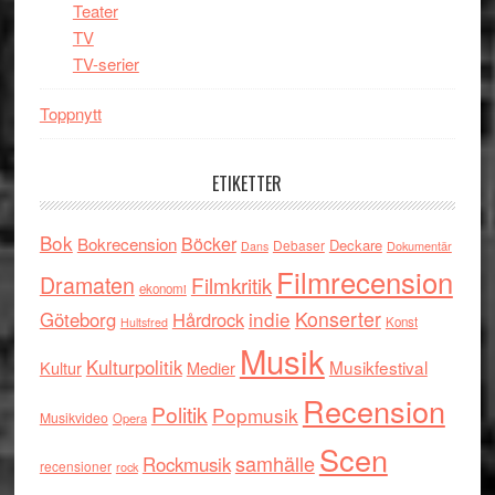
Teater
TV
TV-serier
Toppnytt
ETIKETTER
Bok
Böcker
Bokrecension
Deckare
Debaser
Dokumentär
Dans
Filmrecension
Dramaten
Filmkritik
ekonomi
indie
Konserter
Göteborg
Hårdrock
Konst
Hultsfred
Musik
Kulturpolitik
Musikfestival
Kultur
Medier
Recension
Politik
Popmusik
Musikvideo
Opera
Scen
samhälle
Rockmusik
recensioner
rock