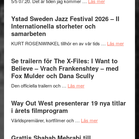
om
5/5 07.20. Det är tiden jag kommer …
Läs mer
Recension:
Håkan
Ystad Sweden Jazz Festival 2026 – II
Hellström
Internationella storheter och
–
samarbeten
Huskvarna
om
KURT ROSENWINKEL tillhör en av vår tids …
Läs mer
Folkets
Ystad
Park
Swede
Se trailern för The X-Files: I Want to
–
Jazz
Believe – Vrach Frankenshtey – med
en
Festiva
Fox Mulder och Dana Scully
helt
2026
lysande
om
Den officiella trailern och …
Läs mer
–
kväll
Se
II
trailern
Way Out West presenterar 19 nya titlar
Internat
för
i årets filmprogram
storhet
The
och
om
Världspremiärer, kortfilmer och …
Läs mer
X-
samarb
Way
Files:
Out
Grattis Shahab Mehrabi till
I