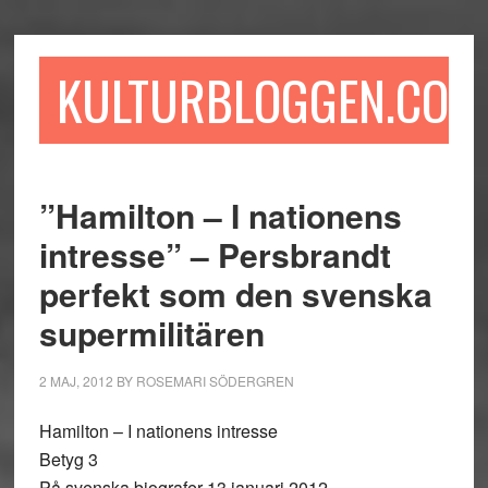
Hoppa
Hoppa
Hoppa
till
till
till
huvudinnehåll
det
sidfot
KULTURBLOGGEN.COM
primära
sidofältet
”Hamilton – I nationens
intresse” – Persbrandt
perfekt som den svenska
supermilitären
2 MAJ, 2012
BY
ROSEMARI SÖDERGREN
Hamilton – I nationens intresse
Betyg 3
På svenska biografer 13 januari 2012