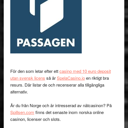
För den som letar efter ett
casino med 10 euro deposit
utan svensk licens
så är
SpelaCasino.io
en riktigt bra
resurs. Där listar de och recenserar alla tillgängliga
alternativ.
Är du från Norge och är intresserad av nätcasinon? På
Spillsen.com
finns det senaste inom norska online
casinon, licenser och slots.