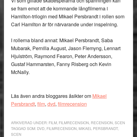
Vi som gillade skådespelarna och spänningen kan
se fram emot att de kommande långfilmerna i
Hamilton-trilogin med Mikael Persbrandt i rollen som
Carl Hamilton är för närvarande under inspelning.
I rollerna bland annat: Mikael Persbrandt, Saba
Mubarak, Pernilla August, Jason Flemyng, Lennart
Hjulström, Raymond Fearon, Peter Andersson,
Gustaf Hammarsten, Fanny Risberg och Kevin
McNally.
Läs även andra bloggares åsikter om
Mikael
Persbrandt
,
film
,
dvd
,
filmrecension
ARKIVERAD UNDER:
FILM
,
FILMRECENSION
,
RECENSION
,
SCEN
TAGGAD SOM:
DVD
,
FILMRECENSION
,
MIKAEL PERSBRANDT
,
SCEN