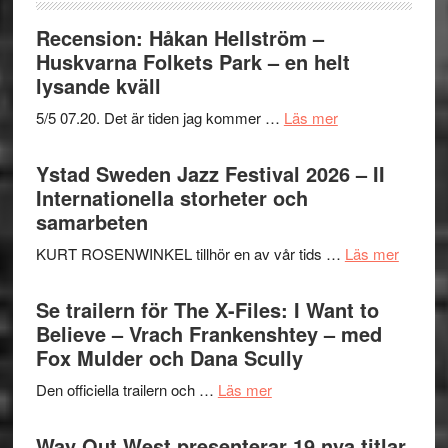
Recension: Håkan Hellström –
Huskvarna Folkets Park – en helt
lysande kväll
om
5/5 07.20. Det är tiden jag kommer …
Läs mer
Recension:
Håkan
Ystad Sweden Jazz Festival 2026 – II
Hellström
Internationella storheter och
–
samarbeten
Huskvarna
om
KURT ROSENWINKEL tillhör en av vår tids …
Läs mer
Folkets
Ystad
Park
Swede
Se trailern för The X-Files: I Want to
–
Jazz
Believe – Vrach Frankenshtey – med
en
Festiva
Fox Mulder och Dana Scully
helt
2026
lysande
om
Den officiella trailern och …
Läs mer
–
kväll
Se
II
trailern
Way Out West presenterar 19 nya titlar
Internat