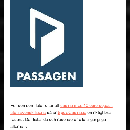
För den som letar efter ett
casino med 10 euro deposit
utan svensk licens
så är
SpelaCasino.io
en riktigt bra
resurs. Där listar de och recenserar alla tillgängliga
alternativ.