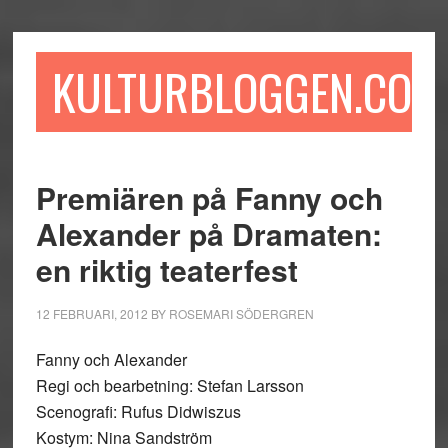
Hoppa
Hoppa
Hoppa
till
till
till
huvudinnehåll
det
sidfot
KULTURBLOGGEN.COM
primära
sidofältet
Premiären på Fanny och
Alexander på Dramaten:
en riktig teaterfest
12 FEBRUARI, 2012
BY
ROSEMARI SÖDERGREN
Fanny och Alexander
Regi och bearbetning: Stefan Larsson
Scenografi: Rufus Didwiszus
Kostym: Nina Sandström