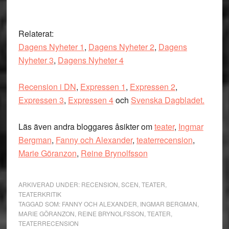
Relaterat:
Dagens Nyheter 1
,
Dagens Nyheter 2
,
Dagens
Nyheter 3
,
Dagens Nyheter 4
Recension i DN
,
Expressen 1
,
Expressen 2
,
Expressen 3
,
Expressen 4
och
Svenska Dagbladet.
Läs även andra bloggares åsikter om
teater
,
Ingmar
Bergman
,
Fanny och Alexander
,
teaterrecension
,
Marie Göranzon
,
Reine Brynolfsson
ARKIVERAD UNDER:
RECENSION
,
SCEN
,
TEATER
,
TEATERKRITIK
TAGGAD SOM:
FANNY OCH ALEXANDER
,
INGMAR BERGMAN
,
MARIE GÖRANZON
,
REINE BRYNOLFSSON
,
TEATER
,
TEATERRECENSION