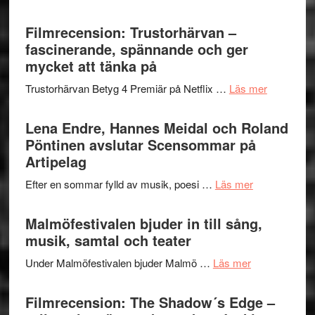
Ystad
humoristisk
Sweden
Filmrecension: Trustorhärvan –
och
Jazz
fascinerande, spännande och ger
hjärtevarm
Festival
mycket att tänka på
lättsam
2026
kompott
om
Trustorhärvan Betyg 4 Premiär på Netflix …
Läs mer
–
Filmrecens
I
Trustorhä
Lena Endre, Hannes Meidal och Roland
Delvis
–
Pöntinen avslutar Scensommar på
bortom
fascineran
Artipelag
genrens
spännand
vidsträckta
om
Efter en sommar fylld av musik, poesi …
Läs mer
och
terräng
Lena
ger
Endre,
Malmöfestivalen bjuder in till sång,
mycket
Hannes
musik, samtal och teater
att
Meidal
tänka
om
Under Malmöfestivalen bjuder Malmö …
Läs mer
och
på
Malmöfestiva
Roland
bjuder
Filmrecension: The Shadow´s Edge –
Pöntinen
in