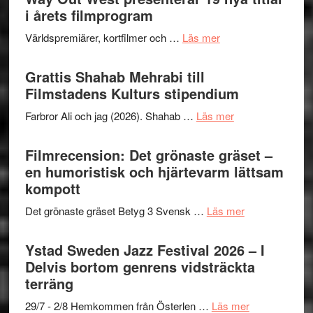
för
i årets filmprogram
storhet
The
och
om
Världspremiärer, kortfilmer och …
Läs mer
X-
samarb
Way
Files:
Out
Grattis Shahab Mehrabi till
I
West
Filmstadens Kulturs stipendium
Want
presenterar
to
om
Farbror Ali och jag (2026). Shahab …
Läs mer
19
Believe
Grattis
nya
–
Shahab
Filmrecension: Det grönaste gräset –
titlar
Vrach
Mehrabi
en humoristisk och hjärtevarm lättsam
i
Frankenshtey
till
kompott
årets
–
Filmstadens
filmprogram
med
om
Det grönaste gräset Betyg 3 Svensk …
Läs mer
Kulturs
Fox
Filmrecension:
stipendium
Mulder
Det
Ystad Sweden Jazz Festival 2026 – I
och
grönaste
Delvis bortom genrens vidsträckta
Dana
gräset
terräng
Scully
–
om
29/7 - 2/8 Hemkommen från Österlen …
Läs mer
en