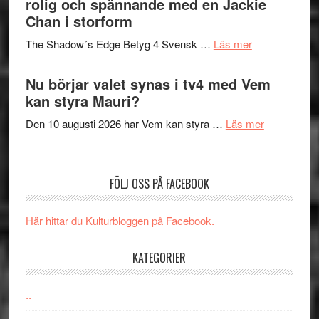
rolig och spännande med en Jackie
avslutar
till
Chan i storform
Scensommar
sång,
på
om
The Shadow´s Edge Betyg 4 Svensk …
Läs mer
musik,
Artipelag
Filmrecension
samtal
The
Nu börjar valet synas i tv4 med Vem
och
Shadow
kan styra Mauri?
teater
´s
om
Den 10 augusti 2026 har Vem kan styra …
Läs mer
Edge
Nu
–
börjar
rolig
valet
och
FÖLJ OSS PÅ FACEBOOK
synas
spännande
i
med
Här hittar du Kulturbloggen på Facebook.
tv4
en
med
Jackie
KATEGORIER
Vem
Chan
kan
i
styra
..
storform
Mauri?