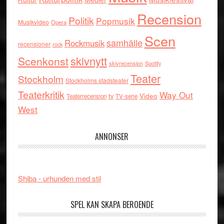
Recension
Politik
Popmusik
Musikvideo
Opera
Scen
samhälle
Rockmusik
recensioner
rock
skivnytt
Scenkonst
skivrecension
Spotify
Teater
Stockholm
Stockholms stadsteater
Teaterkritik
Way Out
tv
Video
Teaterrecension
TV-serie
West
ANNONSER
Shiba - urhunden med stil
SPEL KAN SKAPA BEROENDE