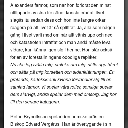
Alexanders farmor, som när hon förlorat den minst
utflippade av sina tre söner konstaterar att livet
slagits itu sedan dess och hon inte längre orkar
reagera på att livet är så splittrat. Ja, alla som någon
gång i livet varit med om när allt vänts upp och ned
och katastrofen inträffat och man ändå måste leva
vidare, kan känna igen sig i henne. Hon står också
för en av föreställningens odödliga repliker:
Nu ska jag tvätta mig; sminka om mig, sätta upp håret
och sätta på mig korsetten och sidenklänningen. En
gråtande, kärlekskrank kvinna förvandlar sig till en
samlad farmor. Vi spelar våra roller, somliga spelar
dem slarvigt, andra spelar dem med omsorg. Jag hör
till den senare kategorin.
Reine Brynolfsson spelar den hemske prästen
Biskop Edvard Vergérus. Han är övertygande i sin