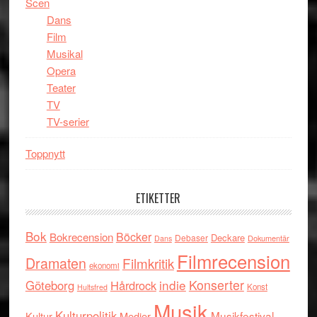
Scen
Dans
Film
Musikal
Opera
Teater
TV
TV-serier
Toppnytt
ETIKETTER
Bok
Böcker
Bokrecension
Deckare
Debaser
Dokumentär
Dans
Filmrecension
Dramaten
Filmkritik
ekonomi
indie
Konserter
Göteborg
Hårdrock
Konst
Hultsfred
Musik
Kulturpolitik
Musikfestival
Kultur
Medier