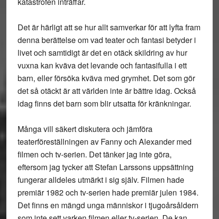
katastrofen inträffar.
Det är härligt att se hur allt samverkar för att lyfta fram
denna berättelse om vad teater och fantasi betyder i
livet och samtidigt är det en otäck skildring av hur
vuxna kan kväva det levande och fantasifulla i ett
barn, eller försöka kväva med grymhet. Det som gör
det så otäckt är att världen inte är bättre idag. Också
idag finns det barn som blir utsatta för kränkningar.
Många vill säkert diskutera och jämföra
teaterföreställningen av Fanny och Alexander med
filmen och tv-serien. Det tänker jag inte göra,
eftersom jag tycker att Stefan Larssons uppsättning
fungerar alldeles utmärkt i sig själv. Filmen hade
premiär 1982 och tv-serien hade premiär julen 1984.
Det finns en mängd unga människor i tjugoårsåldern
som inte sett varken filmen eller tv-serien. De kan