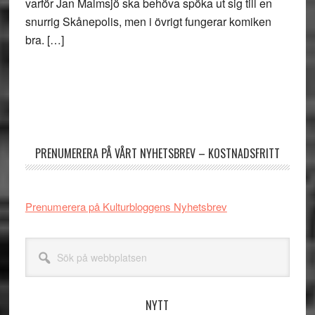
varför Jan Malmsjö ska behöva spöka ut sig till en
snurrig Skånepolis, men i övrigt fungerar komiken
bra. […]
Primärt
sidofält
PRENUMERERA PÅ VÅRT NYHETSBREV – KOSTNADSFRITT
Prenumerera på Kulturbloggens Nyhetsbrev
Sök
på
webbplatsen
NYTT