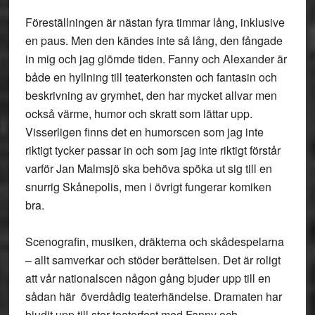
Föreställningen är nästan fyra timmar lång, inklusive
en paus. Men den kändes inte så lång, den fångade
in mig och jag glömde tiden. Fanny och Alexander är
både en hyllning till teaterkonsten och fantasin och
beskrivning av grymhet, den har mycket allvar men
också värme, humor och skratt som lättar upp.
Visserligen finns det en humorscen som jag inte
riktigt tycker passar in och som jag inte riktigt förstår
varför Jan Malmsjö ska behöva spöka ut sig till en
snurrig Skånepolis, men i övrigt fungerar komiken
bra.
Scenografin, musiken, dräkterna och skådespelarna
– allt samverkar och stöder berättelsen. Det är roligt
att vår nationalscen någon gång bjuder upp till en
sådan här överdådig teaterhändelse. Dramaten har
bjudit upp till stor teaterfest med Fanny och