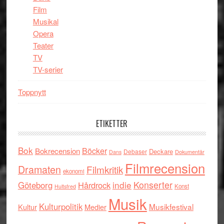
Film
Musikal
Opera
Teater
TV
TV-serier
Toppnytt
ETIKETTER
Bok
Böcker
Bokrecension
Deckare
Debaser
Dokumentär
Dans
Filmrecension
Dramaten
Filmkritik
ekonomi
indie
Konserter
Göteborg
Hårdrock
Konst
Hultsfred
Musik
Kulturpolitik
Musikfestival
Kultur
Medier