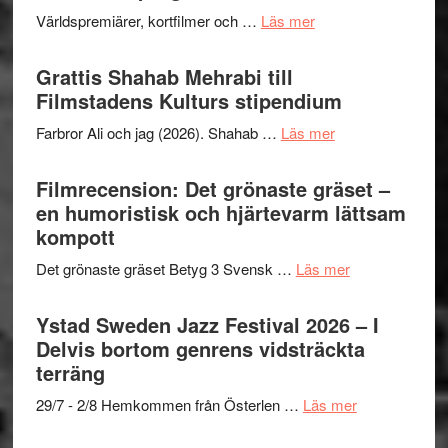
The
och
om
Världspremiärer, kortfilmer och …
Läs mer
X-
samarb
Way
Files:
Out
Grattis Shahab Mehrabi till
I
West
Filmstadens Kulturs stipendium
Want
presenterar
to
om
Farbror Ali och jag (2026). Shahab …
Läs mer
19
Believe
Grattis
nya
–
Shahab
Filmrecension: Det grönaste gräset –
titlar
Vrach
Mehrabi
en humoristisk och hjärtevarm lättsam
i
Frankenshtey
till
kompott
årets
–
Filmstadens
filmprogram
med
om
Det grönaste gräset Betyg 3 Svensk …
Läs mer
Kulturs
Fox
Filmrecension:
stipendium
Mulder
Det
Ystad Sweden Jazz Festival 2026 – I
och
grönaste
Delvis bortom genrens vidsträckta
Dana
gräset
terräng
Scully
–
om
29/7 - 2/8 Hemkommen från Österlen …
Läs mer
en
Ystad
humoristisk