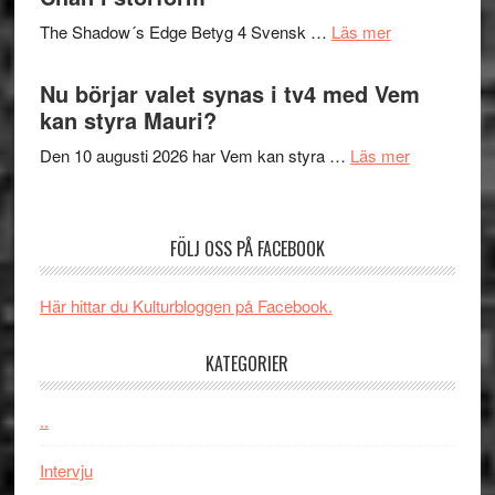
sång,
på
om
The Shadow´s Edge Betyg 4 Svensk …
Läs mer
musik,
Artipelag
Filmrecension
samtal
The
Nu börjar valet synas i tv4 med Vem
och
Shadow
kan styra Mauri?
teater
´s
om
Den 10 augusti 2026 har Vem kan styra …
Läs mer
Edge
Nu
–
börjar
rolig
valet
och
FÖLJ OSS PÅ FACEBOOK
synas
spännande
i
med
Här hittar du Kulturbloggen på Facebook.
tv4
en
med
Jackie
KATEGORIER
Vem
Chan
kan
i
styra
..
storform
Mauri?
Intervju