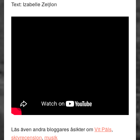
Text: Izabelle Zeijlon
Läs även andra bloggares åsikter om
Vit Päls
,
skivrecension
,
musik