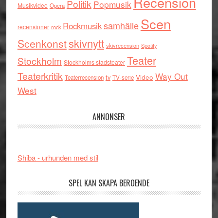
Recension
Politik
Popmusik
Musikvideo
Opera
Scen
samhälle
Rockmusik
recensioner
rock
skivnytt
Scenkonst
skivrecension
Spotify
Teater
Stockholm
Stockholms stadsteater
Teaterkritik
Way Out
tv
Video
Teaterrecension
TV-serie
West
ANNONSER
Shiba - urhunden med stil
SPEL KAN SKAPA BEROENDE