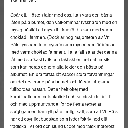
Spår ett. Hösten talar med oss, kan vara den bästa
låten på albumet, den välkommnar lyssnaren med en
mysig höstlåt att mysa till framför brasan med varm
choklad i famnen. (Dock är nog majoriteten av Vit
Päls lyssnare inte mysare som myser framför brasan
med varm choklad famnen). I alla fall så är det denna
låt med starkast lyrik och faktiskt en hel del musik
som kan höras genom alla texter den bästa på
albumet. En bra första låt väcker stora förväntningar
om det resterade på albumet, och förväntningarna
fullbordas nästan. Det är helt okej med
kombinationen melankoliskt och komiskt, det blir till
och med uppmuntrande, för de flesta texter är
sorgliga men framlyft på ett roligt sätt, som att Vit Päls
har ett osynligt budskap som lyder ”skriv ned ditt
tragiska liv i ord och sjung ut det med falsk indieröst