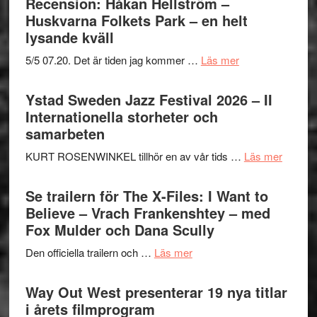
Recension: Håkan Hellström –
Huskvarna Folkets Park – en helt
lysande kväll
om
5/5 07.20. Det är tiden jag kommer …
Läs mer
Recension:
Håkan
Ystad Sweden Jazz Festival 2026 – II
Hellström
Internationella storheter och
–
samarbeten
Huskvarna
om
KURT ROSENWINKEL tillhör en av vår tids …
Läs mer
Folkets
Ystad
Park
Swede
Se trailern för The X-Files: I Want to
–
Jazz
Believe – Vrach Frankenshtey – med
en
Festiva
Fox Mulder och Dana Scully
helt
2026
lysande
om
Den officiella trailern och …
Läs mer
–
kväll
Se
II
trailern
Way Out West presenterar 19 nya titlar
Internat
för
i årets filmprogram
storhet