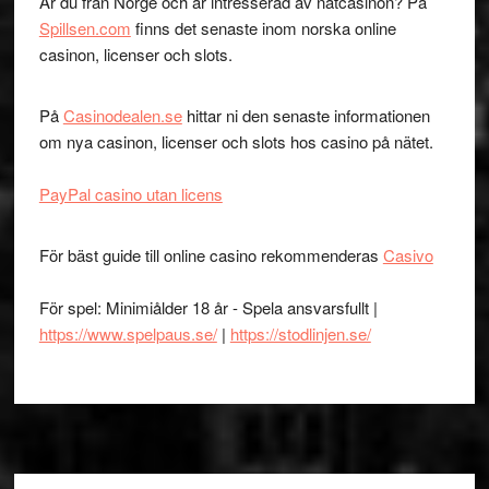
Är du från Norge och är intresserad av nätcasinon? På
Spillsen.com
finns det senaste inom norska online
casinon, licenser och slots.
På
Casinodealen.se
hittar ni den senaste informationen
om nya casinon, licenser och slots hos casino på nätet.
PayPal casino utan licens
För bäst guide till online casino rekommenderas
Casivo
För spel: Minimiålder 18 år - Spela ansvarsfullt |
https://www.spelpaus.se/
|
https://stodlinjen.se/