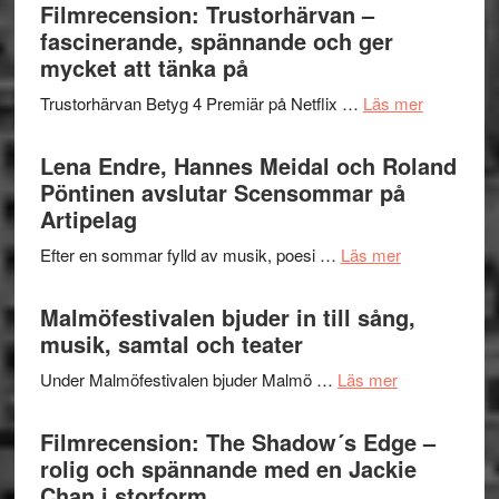
Sweden
Filmrecension: Trustorhärvan –
och
Jazz
fascinerande, spännande och ger
hjärtevarm
Festival
mycket att tänka på
lättsam
2026
kompott
om
Trustorhärvan Betyg 4 Premiär på Netflix …
Läs mer
–
Filmrecens
I
Trustorhä
Lena Endre, Hannes Meidal och Roland
Delvis
–
Pöntinen avslutar Scensommar på
bortom
fascineran
Artipelag
genrens
spännand
vidsträckta
om
Efter en sommar fylld av musik, poesi …
Läs mer
och
terräng
Lena
ger
Endre,
Malmöfestivalen bjuder in till sång,
mycket
Hannes
musik, samtal och teater
att
Meidal
tänka
om
Under Malmöfestivalen bjuder Malmö …
Läs mer
och
på
Malmöfestiva
Roland
bjuder
Filmrecension: The Shadow´s Edge –
Pöntinen
in
rolig och spännande med en Jackie
avslutar
till
Chan i storform
Scensommar