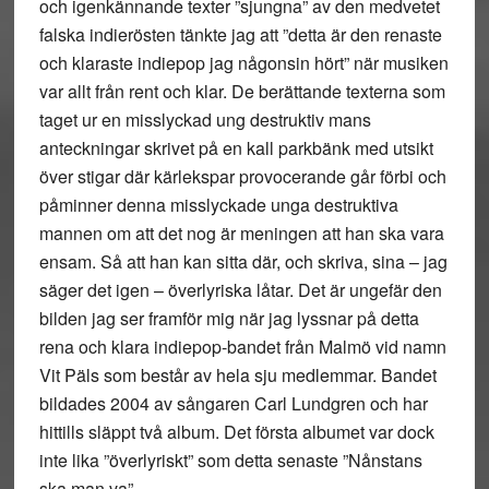
och igenkännande texter ”sjungna” av den medvetet
falska indierösten tänkte jag att ”detta är den renaste
och klaraste indiepop jag någonsin hört” när musiken
var allt från rent och klar. De berättande texterna som
taget ur en misslyckad ung destruktiv mans
anteckningar skrivet på en kall parkbänk med utsikt
över stigar där kärlekspar provocerande går förbi och
påminner denna misslyckade unga destruktiva
mannen om att det nog är meningen att han ska vara
ensam. Så att han kan sitta där, och skriva, sina – jag
säger det igen – överlyriska låtar. Det är ungefär den
bilden jag ser framför mig när jag lyssnar på detta
rena och klara indiepop-bandet från Malmö vid namn
Vit Päls som består av hela sju medlemmar. Bandet
bildades 2004 av sångaren Carl Lundgren och har
hittills släppt två album. Det första albumet var dock
inte lika ”överlyriskt” som detta senaste ”Nånstans
ska man va”.