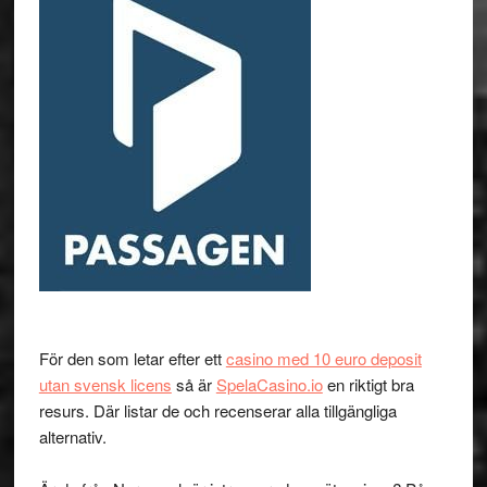
För den som letar efter ett
casino med 10 euro deposit
utan svensk licens
så är
SpelaCasino.io
en riktigt bra
resurs. Där listar de och recenserar alla tillgängliga
alternativ.