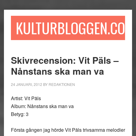
Hoppa
Hoppa
Hoppa
till
till
till
huvudinnehåll
det
sidfot
KULTURBLOGGEN.COM
primära
sidofältet
Skivrecension: Vit Päls –
Nånstans ska man va
24 JANUARI, 2012
BY
REDAKTIONEN
Artist: Vit Päls
Album: Nånstans ska man va
Betyg: 3
Första gången jag hörde Vit Päls trivsamma melodier