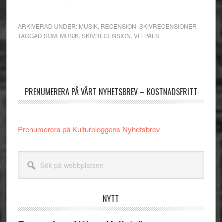
ARKIVERAD UNDER:
MUSIK
,
RECENSION
,
SKIVRECENSIONER
TAGGAD SOM:
MUSIK
,
SKIVRECENSION
,
VIT PÄLS
Primärt
sidofält
PRENUMERERA PÅ VÅRT NYHETSBREV – KOSTNADSFRITT
Prenumerera på Kulturbloggens Nyhetsbrev
Sök
på
webbplatsen
NYTT