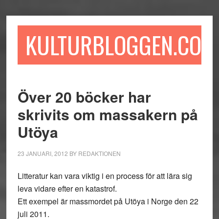
Hoppa
Hoppa
Hoppa
till
till
till
huvudinnehåll
det
sidfot
KULTURBLOGGEN.COM
primära
sidofältet
Över 20 böcker har
skrivits om massakern på
Utöya
23 JANUARI, 2012
BY
REDAKTIONEN
Litteratur kan vara viktig i en process för att lära sig
leva vidare efter en katastrof.
Ett exempel är massmordet på Utöya i Norge den 22
juli 2011.