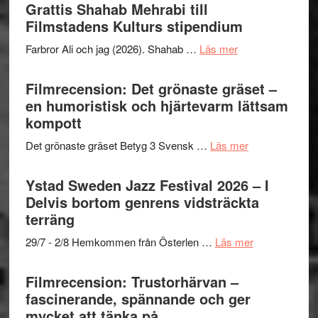
Out
Grattis Shahab Mehrabi till
I
West
Filmstadens Kulturs stipendium
Want
presenterar
to
om
Farbror Ali och jag (2026). Shahab …
Läs mer
19
Believe
Grattis
nya
–
Shahab
Filmrecension: Det grönaste gräset –
titlar
Vrach
Mehrabi
en humoristisk och hjärtevarm lättsam
i
Frankenshtey
till
kompott
årets
–
Filmstadens
filmprogram
med
om
Det grönaste gräset Betyg 3 Svensk …
Läs mer
Kulturs
Fox
Filmrecension:
stipendium
Mulder
Det
Ystad Sweden Jazz Festival 2026 – I
och
grönaste
Delvis bortom genrens vidsträckta
Dana
gräset
terräng
Scully
–
om
29/7 - 2/8 Hemkommen från Österlen …
Läs mer
en
Ystad
humoristisk
Sweden
Filmrecension: Trustorhärvan –
och
Jazz
fascinerande, spännande och ger
hjärtevarm
Festival
mycket att tänka på
lättsam