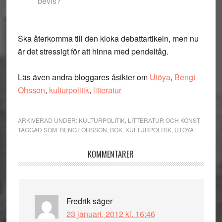
bevis?
Ska återkomma till den kloka debattartikeln, men nu
är det stressigt för att hinna med pendeltåg.
Läs även andra bloggares åsikter om
Utöya
,
Bengt
Ohsson
,
kulturpolitik
,
litteratur
ARKIVERAD UNDER:
KULTURPOLITIK
,
LITTERATUR OCH KONST
TAGGAD SOM:
BENGT OHSSON
,
BOK
,
KULTURPOLITIK
,
UTÖYA
Läsarkommentarer
KOMMENTARER
Fredrik
säger
23 januari, 2012 kl. 16:46