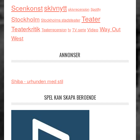
skivnytt
Scenkonst
skivrecension
Spotify
Teater
Stockholm
Stockholms stadsteater
Teaterkritik
Way Out
tv
Video
Teaterrecension
TV-serie
West
ANNONSER
Shiba - urhunden med stil
SPEL KAN SKAPA BEROENDE