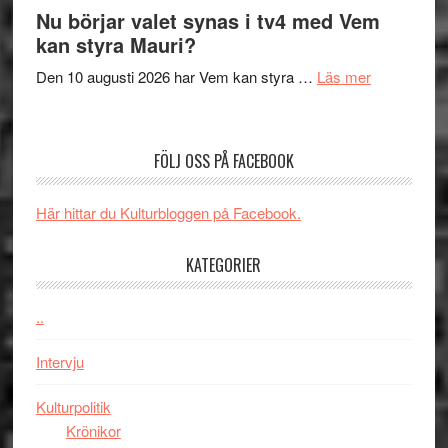
The
Nu börjar valet synas i tv4 med Vem
och
Shadow
kan styra Mauri?
teater
´s
om
Den 10 augusti 2026 har Vem kan styra …
Läs mer
Edge
Nu
–
börjar
rolig
valet
och
FÖLJ OSS PÅ FACEBOOK
synas
spännande
i
med
Här hittar du Kulturbloggen på Facebook.
tv4
en
med
Jackie
KATEGORIER
Vem
Chan
kan
i
styra
..
storform
Mauri?
Intervju
Kulturpolitik
Krönikor