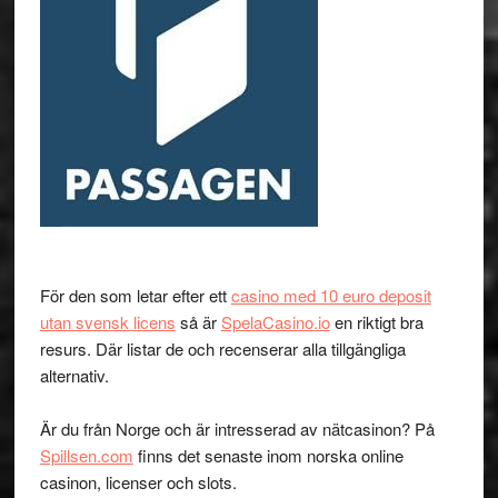
För den som letar efter ett
casino med 10 euro deposit
utan svensk licens
så är
SpelaCasino.io
en riktigt bra
resurs. Där listar de och recenserar alla tillgängliga
alternativ.
Är du från Norge och är intresserad av nätcasinon? På
Spillsen.com
finns det senaste inom norska online
casinon, licenser och slots.