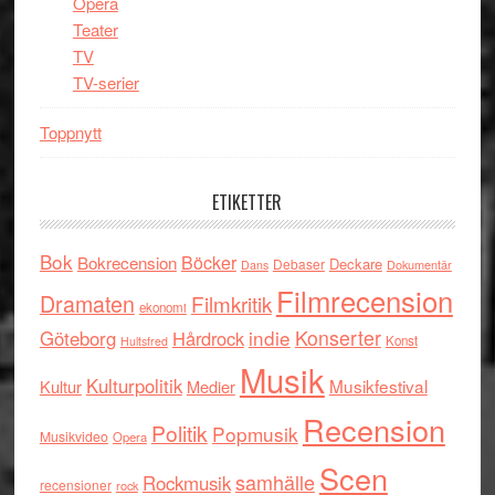
Opera
Teater
TV
TV-serier
Toppnytt
ETIKETTER
Bok
Böcker
Bokrecension
Deckare
Debaser
Dokumentär
Dans
Filmrecension
Dramaten
Filmkritik
ekonomi
indie
Konserter
Göteborg
Hårdrock
Konst
Hultsfred
Musik
Kulturpolitik
Musikfestival
Kultur
Medier
Recension
Politik
Popmusik
Musikvideo
Opera
Scen
samhälle
Rockmusik
recensioner
rock