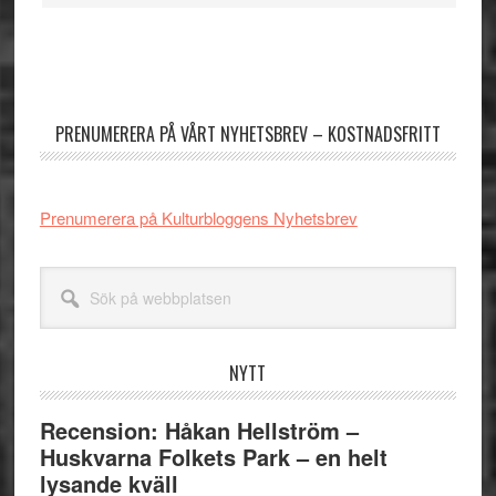
Primärt
sidofält
PRENUMERERA PÅ VÅRT NYHETSBREV – KOSTNADSFRITT
Prenumerera på Kulturbloggens Nyhetsbrev
Sök
på
webbplatsen
NYTT
Recension: Håkan Hellström –
Huskvarna Folkets Park – en helt
lysande kväll