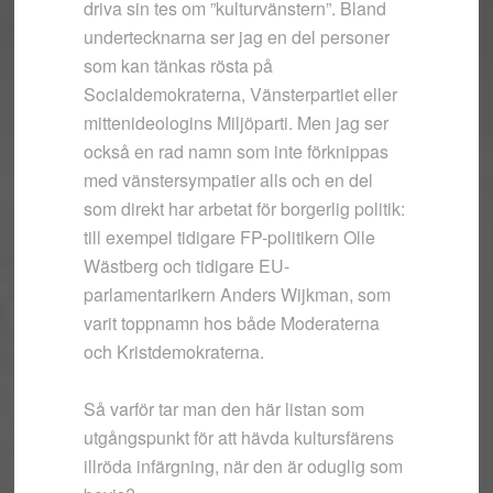
driva sin tes om ”kulturväns­tern”. Bland
undertecknarna ser jag en del personer
som kan tänkas rösta på
Socialdemokraterna, Väns­terpartiet eller
mittenideologins Miljöparti. Men jag ser
också en rad namn som inte förknippas
med vänstersympatier alls och en del
som direkt har arbetat för borgerlig politik:
till exempel tidigare FP-politikern Olle
Wästberg och tidigare EU-
parlamentarikern Anders Wijkman, som
varit toppnamn hos både Moderaterna
och Krist­demokraterna.
Så varför tar man den här listan som
utgångspunkt för att hävda kultursfärens
illröda infärgning, när den är oduglig som