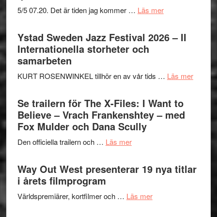
om
5/5 07.20. Det är tiden jag kommer …
Läs mer
Recension:
Håkan
Ystad Sweden Jazz Festival 2026 – II
Hellström
Internationella storheter och
–
samarbeten
Huskvarna
om
KURT ROSENWINKEL tillhör en av vår tids …
Läs mer
Folkets
Ystad
Park
Swede
Se trailern för The X-Files: I Want to
–
Jazz
Believe – Vrach Frankenshtey – med
en
Festiva
Fox Mulder och Dana Scully
helt
2026
lysande
om
Den officiella trailern och …
Läs mer
–
kväll
Se
II
trailern
Way Out West presenterar 19 nya titlar
Internat
för
i årets filmprogram
storhet
The
och
om
Världspremiärer, kortfilmer och …
Läs mer
X-
samarb
Way
Files: