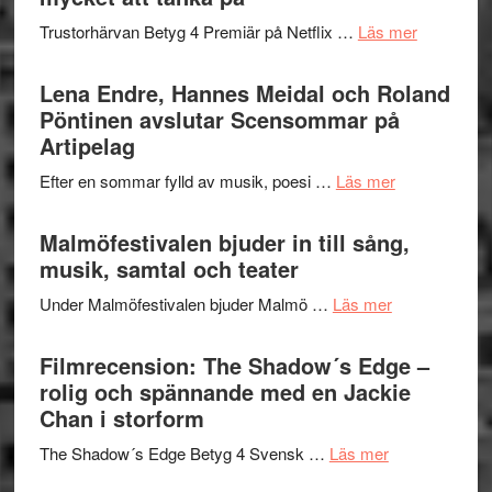
2026
kompott
om
Trustorhärvan Betyg 4 Premiär på Netflix …
Läs mer
–
Filmrecens
I
Trustorhä
Lena Endre, Hannes Meidal och Roland
Delvis
–
Pöntinen avslutar Scensommar på
bortom
fascineran
Artipelag
genrens
spännand
vidsträckta
om
Efter en sommar fylld av musik, poesi …
Läs mer
och
terräng
Lena
ger
Endre,
Malmöfestivalen bjuder in till sång,
mycket
Hannes
musik, samtal och teater
att
Meidal
tänka
om
Under Malmöfestivalen bjuder Malmö …
Läs mer
och
på
Malmöfestiva
Roland
bjuder
Filmrecension: The Shadow´s Edge –
Pöntinen
in
rolig och spännande med en Jackie
avslutar
till
Chan i storform
Scensommar
sång,
på
om
The Shadow´s Edge Betyg 4 Svensk …
Läs mer
musik,
Artipelag
Filmrecension
samtal