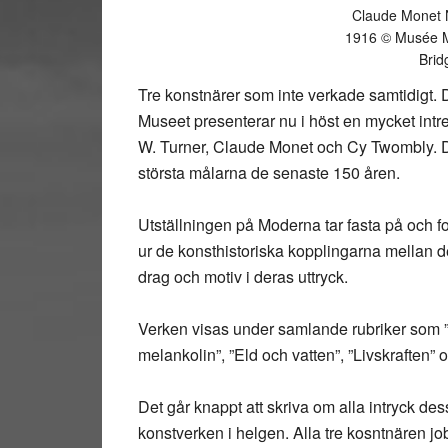
Claude Monet 
1916 © Musée M
Brid
Tre konstnärer som inte verkade samtidigt. De
Museet presenterar nu i höst en mycket intre
W. Turner, Claude Monet och Cy Twombly. Des
största målarna de senaste 150 åren.
Utställningen på Moderna tar fasta på och 
ur de konsthistoriska kopplingarna mellan 
drag och motiv i deras uttryck.
Verken visas under samlande rubriker som ”At
melankolin”, ”Eld och vatten”, ”Livskraften” o
Det går knappt att skriva om alla intryck de
konstverken i helgen. Alla tre kosntnären jo