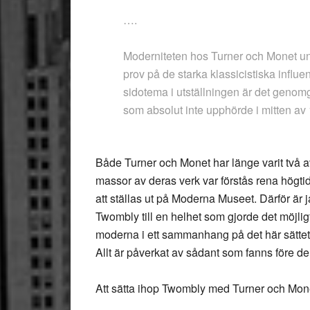
….
Moderniteten hos Turner och Monet un
prov på de starka klassicistiska influe
sidotema i utställningen är det genom
som absolut inte upphörde i mitten av 
Både Turner och Monet har länge varit två av
massor av deras verk var förstås rena högtid
att ställas ut på Moderna Museet. Därför är
Twombly till en helhet som gjorde det möjligt. 
moderna i ett sammanhang på det här sättet. D
Allt är påverkat av sådant som fanns före der
Att sätta ihop Twombly med Turner och Monet 