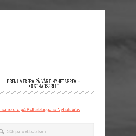
imärt
dofält
PRENUMERERA PÅ VÅRT NYHETSBREV –
KOSTNADSFRITT
numerera på Kulturbloggens Nyhetsbrev
k