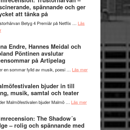
Jazz
scinerande, spännande och ger
hjärtevarm
Festival
cket att tänka på
lättsam
2026
kompott
storhärvan Betyg 4 Premiär på Netflix …
Läs
–
om
r
I
Filmrecension:
Delvis
Trustorhärvan
na Endre, Hannes Meidal och
bortom
–
land Pöntinen avslutar
genrens
fascinerande,
ensommar på Artipelag
vidsträckta
spännande
terräng
om
er en sommar fylld av musik, poesi …
Läs mer
och
Lena
ger
Endre,
lmöfestivalen bjuder in till
mycket
Hannes
ng, musik, samtal och teater
att
Meidal
tänka
om
der Malmöfestivalen bjuder Malmö …
Läs mer
och
på
Malmöfestivalen
Roland
bjuder
lmrecension: The Shadow´s
Pöntinen
in
ge – rolig och spännande med
avslutar
till