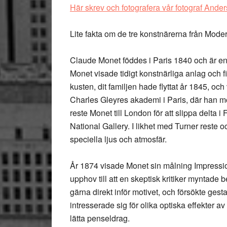
Här skrev och fotografera vår fotograf Ande
Lite fakta om de tre konstnärerna från Mod
Claude Monet
föddes i Paris 1840 och är en
Monet visade tidigt konstnärliga anlag och f
kusten, dit familjen hade flyttat år 1845, oc
Charles Gleyres akademi i Paris, där han m
reste Monet till London för att slippa delta 
National Gallery. I likhet med Turner reste 
speciella ljus och atmosfär.
År 1874 visade Monet sin målning Impression:
upphov till att en skeptisk kritiker myntad
gärna direkt inför motivet, och försökte ges
intresserade sig för olika optiska effekter 
lätta penseldrag.