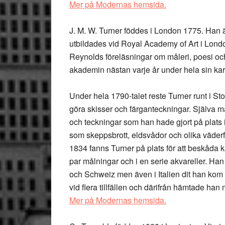
Mer på Modernas hemsida.
J. M. W. Turner
föddes i London 1775. Han ä
utbildades vid Royal Academy of Art i Londo
Reynolds föreläsningar om måleri, poesi och
akademin nästan varje år under hela sin karr
Under hela 1790-talet reste Turner runt i Sto
göra skisser och färganteckningar. Själva mål
och teckningar som han hade gjort på plats
som skeppsbrott, eldsvådor och olika väde
1834 fanns Turner på plats för att beskåda 
par målningar och i en serie akvareller. Han r
och Schweiz men även i Italien dit han kom 
vid flera tillfällen och därifrån hämtade han
Mer på Modernas hemsida.