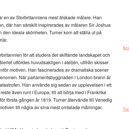
r en av Storbritanniens mest älskade målare. Han
n, där han särskilt inspirerades av målaren Sir Joshua
 den ideala skönheten. Turner kom att ställa ut på
iär.
Sc
rbritannien för att studera det skiftande landskapet och
eriet utfördes huvudsakligen i ateljén, utifrån skisser
 inför motiven. Han fascinerades av dramatiska scener
rfenomen. När parlamentsbyggnaden i London brann år
katastrofen. Han använde sig sedan av upplevelsen i ett
este även runt i Europa, till att börja med i Frankrike
för första gången år 1819. Turner återvände till Venedig
 motiven till några av sina mest omtalade målningar.
Top