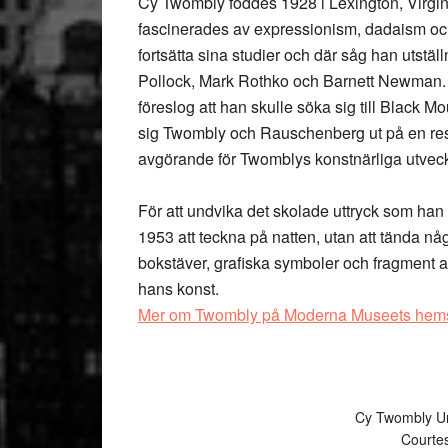
Cy Twombly
föddes 1928 i Lexington, Virgi
fascinerades av expressionism, dadaism och 
fortsätta sina studier och där såg han utst
Pollock, Mark Rothko och Barnett Newman.
föreslog att han skulle söka sig till Black M
sig Twombly och Rauschenberg ut på en resa
avgörande för Twomblys konstnärliga utveck
För att undvika det skolade uttryck som han
1953 att teckna på natten, utan att tända nå
bokstäver, grafiska symboler och fragment av 
hans konst.
Mer om Twombly på Moderna Museets hems
Cy Twombly Un
Courtes