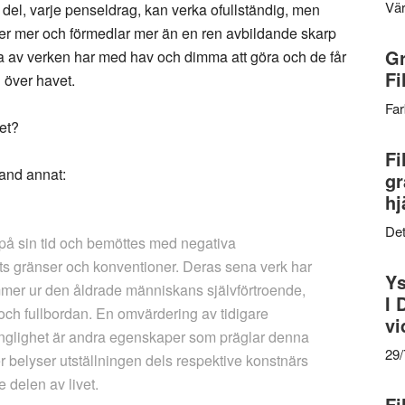
Vär
 del, varje penseldrag, kan verka ofullständig, men
ger mer och förmedlar mer än en ren avbildande skarp
Gr
nga av verken har med hav och dimma att göra och de får
Fi
 över havet.
Far
et?
Fi
and annat:
gr
hj
Det
 på sin tid och bemöttes med negativa
ts gränser och konventioner. Deras sena verk har
Ys
mer ur den åldrade människans självförtroende,
I 
ch fullbordan. En omvärdering av tidigare
vi
änglighet är andra egenskaper som präglar denna
29
er belyser utställningen dels respektive konstnärs
 delen av livet.
Fi