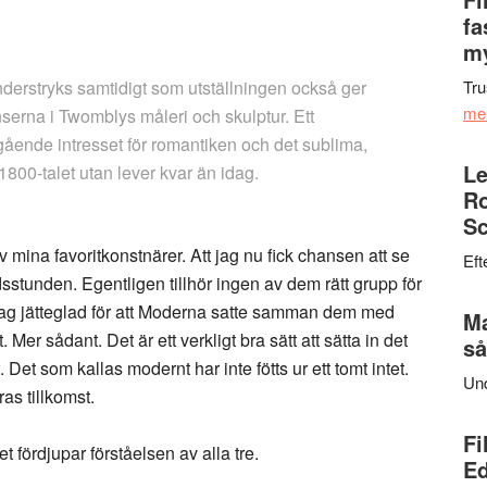
fa
my
derstryks samtidigt som utställningen också ger
Tru
me
nserna i Twomblys måleri och skulptur. Ett
gående intresset för romantiken och det sublima,
Le
1800-talet utan lever kvar än idag.
Ro
Sc
 mina favoritkonstnärer. Att jag nu fick chansen att se
Eft
sstunden. Egentligen tillhör ingen av dem rätt grupp för
 jag jätteglad för att Moderna satte samman dem med
Ma
Mer sådant. Det är ett verkligt bra sätt att sätta in det
så
et som kallas modernt har inte fötts ur ett tomt intet.
Un
as tillkomst.
Fi
fördjupar förståelsen av alla tre.
Ed