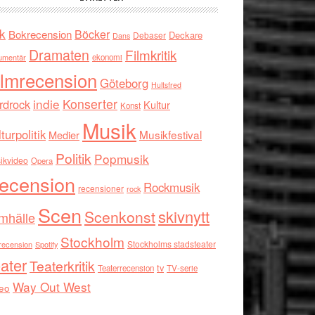
k
Böcker
Bokrecension
Deckare
Debaser
Dans
Dramaten
Filmkritik
umentär
ekonomi
ilmrecension
Göteborg
Hultsfred
indie
Konserter
rdrock
Kultur
Konst
Musik
turpolitik
Musikfestival
Medier
Politik
Popmusik
ikvideo
Opera
ecension
Rockmusik
recensioner
rock
Scen
skivnytt
Scenkonst
mhälle
Stockholm
Stockholms stadsteater
recension
Spotify
ater
Teaterkritik
tv
Teaterrecension
TV-serie
Way Out West
eo