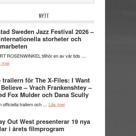
bplatsen
NYTT
tad Sweden Jazz Festival 2026 –
 Internationella storheter och
amarbeten
RT ROSENWINKEL tillhör en av vår tids …
om
s mer
Ystad
Sweden
 trailern för The X-Files: I Want
Jazz
 Believe – Vrach Frankenshtey –
Festival
d Fox Mulder och Dana Scully
2026
om
 officiella trailern och …
Läs mer
–
Se
II
trailern
y Out West presenterar 19 nya
Internationella
för
tlar i årets filmprogram
storheter
The
och