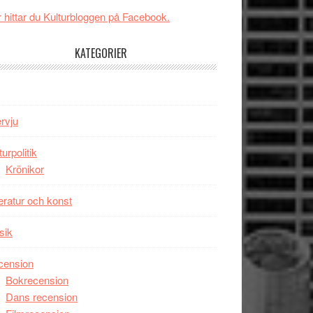
Svärtan
 hittar du Kulturbloggen på Facebook.
–
välgjort
KATEGORIER
om
människans
mörker
med
ervju
imponerande
unga
turpolitik
skådespelare
Krönikor
teratur och konst
sik
cension
Bokrecension
Dans recension