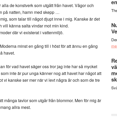
en
för alla de konstverk som utgått från havet. Vågor och
Th
n på natten, hamn med skepp …
ig, som talar till något djupt inne i mig. Kanske är det
Nu
h vill känna salta vindar mot min kind.
Ve
moder där vi existerat i vattenmiljö.
Den
ll Moderna minst en gång till i höst för att ännu en gång
me
å havet.
Re
vä
n för vad havet säger oss tror jag inte har så mycket
m
 som inte är pur unga känner nog att havet har något att
sk
t vi kanske ser mer när vi levt några år och som de tre
Svä
ätt många tavlor som utgår från blommor. Men för mig är
mang allra mest.