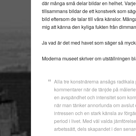
där många små delar bildar en helhet. Varje
tillsammans bildar de ett konstverk som sä
bild eftersom de talar till våra känslor. Må
mig att känna den kyliga fukten från dimman
Ja vad är det med havet som säger så myck
Moderna museet skriver om utställningen bl
Alla tre konstnärerna ansågs radikala
kommentarer när de tänjde på målerie
en avspändhet och intensitet som kom
när man tänker annorlunda om avslut o
intressen och en stark känsla av förg
period i livet. Med väl valda jämförels
arbetssätt, dels skapandet i den senare