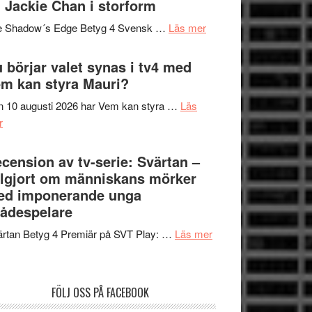
 Jackie Chan i storform
Scensommar
sång,
på
om
e Shadow´s Edge Betyg 4 Svensk …
Läs mer
musik,
Artipelag
Filmrecension:
samtal
The
 börjar valet synas i tv4 med
och
Shadow
m kan styra Mauri?
teater
´s
 10 augusti 2026 har Vem kan styra …
Läs
Edge
om
r
–
Nu
rolig
börjar
cension av tv-serie: Svärtan –
och
valet
lgjort om människans mörker
spännande
synas
ed imponerande unga
med
i
ådespelare
en
tv4
Jackie
om
rtan Betyg 4 Premiär på SVT Play: …
Läs mer
med
Chan
Recension
Vem
i
av
kan
storform
tv-
styra
FÖLJ OSS PÅ FACEBOOK
serie:
Mauri?