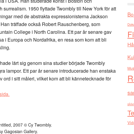
nia i USA. Han studerade konst i Boston och
surrealism. 1950 flyttade Twombly till New York för att
Bo
ällningar med de abstrakta expressionisterna Jackson
 Han träffade också Robert Rauschenberg, som
Dok
ountain College i North Carolina. Ett par år senare gav
F
 i Europa och Nordafrika, en resa som kom att bli
Hå
ling.
Kul
 hade lärt sig genom sina studier började Twombly
Mus
gra lampor. Ett par år senare introducerade han enstaka
R
ord i sitt måleri, vilket kom att bli kännetecknade för
sa
ida.
skiv
Te
Vid
titled, 2007 © Cy Twombly.
y Gagosian Gallery.