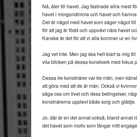
Nå, åter till havet. Jag fastnade allra mest 
havet i morgondimma och havet och hamne
Det är något med havet som säger något till m
för att jag är född och uppväxt nära havet oc
Kanske är det för att vi alla kommer ur en liv
Jag vet inte. Men jag ska helt klart ta mig ti
vila blicken på dessa konstverk med fokus p
Dessa tre konstnärer var tre män, men känsla
att göra med att de är män. Också vi kvinnor
säga oss om livet och dess betingelser, någo
konstnärerna upplevt både sorg och glädje.
Jo, där är en del annat också, bland annat r
det havet som motiv som fångar mitt engage