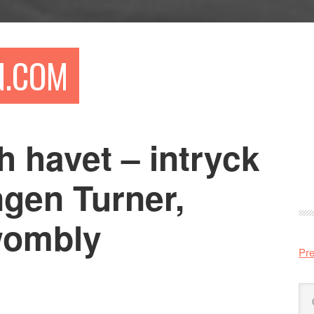
N.COM
 havet – intryck
Pr
si
ngen Turner,
wombly
Pre
Sö
på