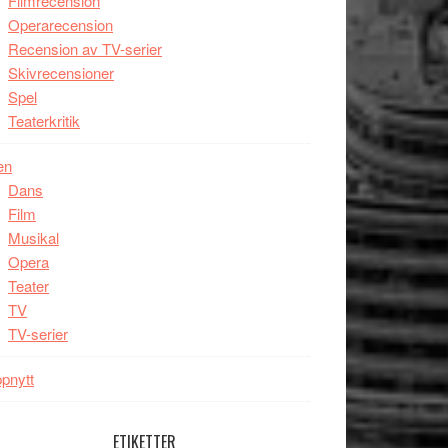
Filmrecension
Operarecension
Recension av TV-serier
Skivrecensioner
Spel
Teaterkritik
en
Dans
Film
Musikal
Opera
Teater
TV
TV-serier
pnytt
ETIKETTER