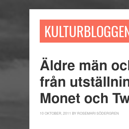
Hoppa
Hoppa
Hoppa
till
till
till
huvudinnehåll
det
sidfot
KULTURBLOGGE
primära
sidofältet
Äldre män och
från utställni
Monet och T
10 OKTOBER, 2011
BY
ROSEMARI SÖDERGREN