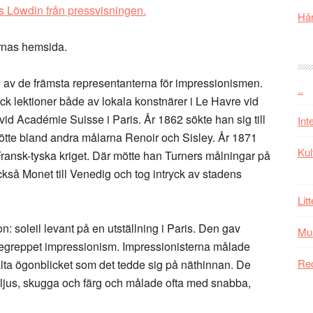
rs Löwdin från pressvisningen.
Här
ernas hemsida.
 av de främsta representanterna för impressionismen.
..
ick lektioner både av lokala konstnärer i Le Havre vid
h vid Académie Suisse i Paris. År 1862 sökte han sig till
Int
ötte bland andra målarna Renoir och Sisley. År 1871
Kul
i Fransk-tyska kriget. Där mötte han Turners målningar på
också Monet till Venedig och tog intryck av stadens
Lit
 soleil levant på en utställning i Paris. Den gav
Mu
e begreppet impressionism. Impressionisterna målade
Re
talta ögonblicket som det tedde sig på näthinnan. De
av ljus, skugga och färg och målade ofta med snabba,