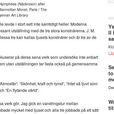
web
Nymphéas (Näckrosor) after
armottan Monet, Paris / The
geman Art Library
 levde i stort sett inte samtidigt heller. Moderna
Ys
ssant utställning med de tre stora konstnärerna. J. M.
II
sa tre kan kallas ljusets konstnärer och är tre av de
s
KU
Lä
fokuserar på deras sena verk som undersöks inte enbart
dem utan utställningen tar fasta också på gemensamma
Se
to
me
mosfär”, ”Skönhet, kraft och rymd”, ”Intet så ljuvt som
Den
ch ”En flytande värld”.
Wa
ssa verk gör. Jag gick en vandringstur mellan
ti
bbade mycket med ljuset och alla tre jobbade på ett sätt