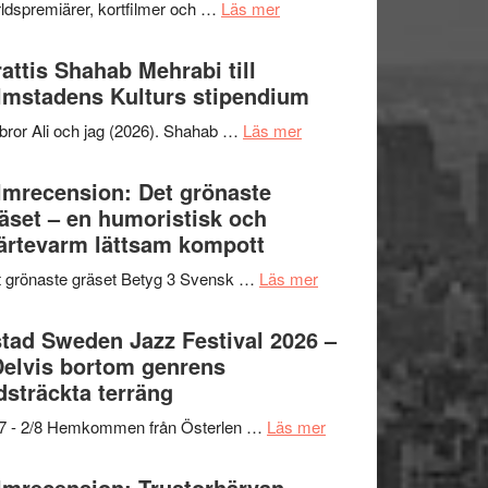
om
ldspremiärer, kortfilmer och …
Läs mer
X-
samarbeten
Way
Files:
Out
attis Shahab Mehrabi till
I
West
lmstadens Kulturs stipendium
Want
presenterar
to
om
bror Ali och jag (2026). Shahab …
Läs mer
19
Believe
Grattis
nya
–
Shahab
lmrecension: Det grönaste
titlar
Vrach
Mehrabi
äset – en humoristisk och
i
Frankenshtey
till
ärtevarm lättsam kompott
årets
–
Filmstadens
filmprogram
med
om
 grönaste gräset Betyg 3 Svensk …
Läs mer
Kulturs
Fox
Filmrecension:
stipendium
Mulder
Det
tad Sweden Jazz Festival 2026 –
och
grönaste
Delvis bortom genrens
Dana
gräset
dsträckta terräng
Scully
–
om
/7 - 2/8 Hemkommen från Österlen …
Läs mer
en
Ystad
humoristisk
Sweden
lmrecension: Trustorhärvan –
och