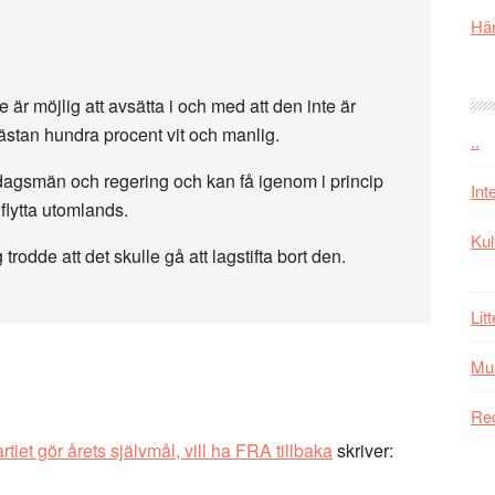
Här
te är möjlig att avsätta i och med att den inte är
nästan hundra procent vit och manlig.
..
iksdagsmän och regering och kan få igenom i princip
Int
flytta utomlands.
Kul
trodde att det skulle gå att lagstifta bort den.
Lit
Mu
Re
tiet gör årets självmål, vill ha FRA tillbaka
skriver: