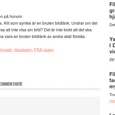
Fi
gr
hj
en på honom
ta. Allt som syntes är en bruten bildlänk. Undrar om det
Det
att inte visa sin bild? Det är inte klokt att det ska
na vara en bruten bildlänk av andra skäl förstås.
Ys
I 
,
livvakt
,
riksdagen
,
FRA-lagen
vi
29
Fi
fa
KOMMENTARER
my
Tru
me
Le