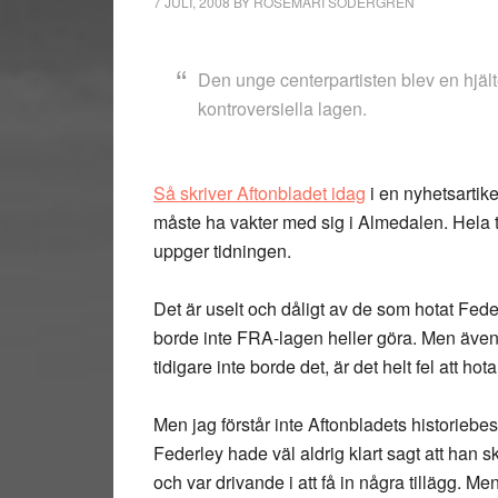
7 JULI, 2008
BY
ROSEMARI SÖDERGREN
Den unge centerpartisten blev en hjält
kontroversiella lagen.
Så skriver Aftonbladet idag
i en nyhetsartik
måste ha vakter med sig i Almedalen. Hela ti
uppger tidningen.
Det är uselt och dåligt av de som hotat Federl
borde inte FRA-lagen heller göra. Men även
tidigare inte borde det, är det helt fel att ho
Men jag förstår inte Aftonbladets historiebes
Federley hade väl aldrig klart sagt att han s
och var drivande i att få in några tillägg. M