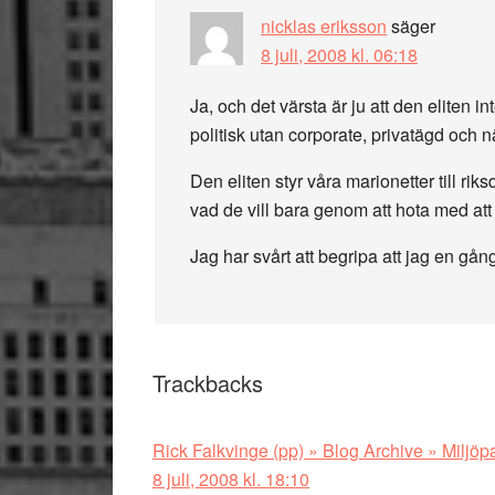
nicklas eriksson
säger
8 juli, 2008 kl. 06:18
Ja, och det värsta är ju att den eliten in
politisk utan corporate, privatägd och 
Den eliten styr våra marionetter till r
vad de vill bara genom att hota med att 
Jag har svårt att begripa att jag en gång 
Trackbacks
Rick Falkvinge (pp) » Blog Archive » Miljöpar
8 juli, 2008 kl. 18:10