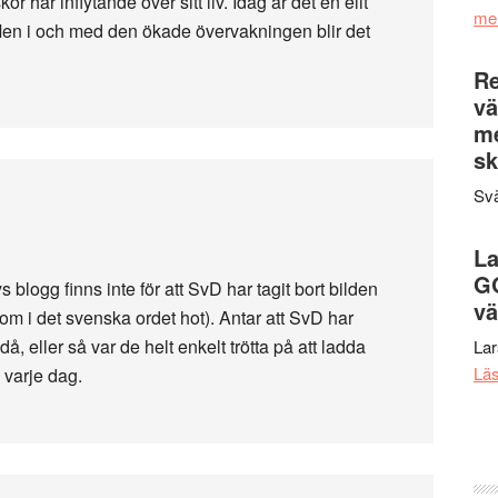
 har inflytande över sitt liv. Idag är det en elit
me
Men i och med den ökade övervakningen blir det
Re
vä
m
sk
Svä
La
G
 blogg finns inte för att SvD har tagit bort bilden
vä
som i det svenska ordet hot). Antar att SvD har
 eller så var de helt enkelt trötta på att ladda
La
Lä
 varje dag.