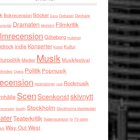
k
Böcker
Bokrecension
Deckare
Debaser
Dans
Dramaten
Filmkritik
umentär
ekonomi
ilmrecension
Göteborg
Hultsfred
indie
Konserter
rdrock
Kultur
Konst
Musik
turpolitik
Musikfestival
Medier
Politik
Popmusik
ikvideo
Opera
ecension
Rockmusik
recensioner
rock
Scen
skivnytt
Scenkonst
mhälle
Stockholm
Stockholms stadsteater
recension
Spotify
ater
Teaterkritik
tv
Teaterrecension
TV-serie
Way Out West
eo