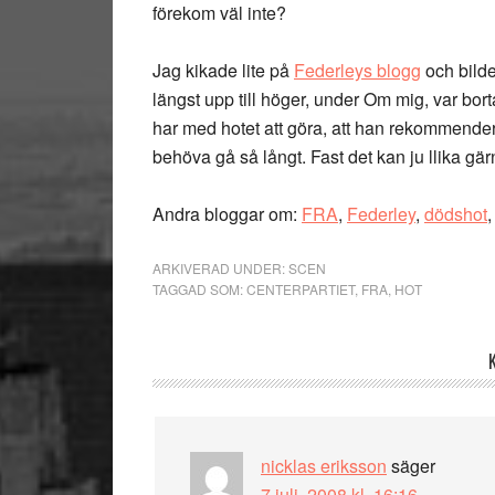
förekom väl inte?
Jag kikade lite på
Federleys blogg
och bild
längst upp till höger, under Om mig, var bor
har med hotet att göra, att han rekommenderas 
behöva gå så långt. Fast det kan ju llika gär
Andra bloggar om:
FRA
,
Federley
,
dödshot
ARKIVERAD UNDER:
SCEN
TAGGAD SOM:
CENTERPARTIET
,
FRA
,
HOT
Läsarkommentarer
nicklas eriksson
säger
7 juli, 2008 kl. 16:16