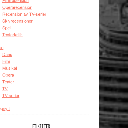
Filmrecension
Operarecension
Recension av TV-serier
Skivrecensioner
Spel
Teaterkritik
en
Dans
Film
Musikal
Opera
Teater
TV
TV-serier
pnytt
ETIKETTER