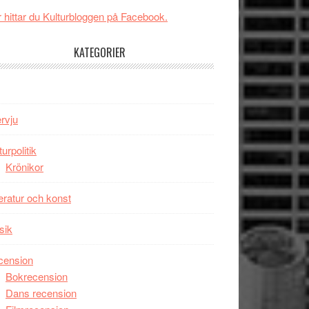
GOES
imponerande
 hittar du Kulturbloggen på Facebook.
TO
unga
SPACE
skådespelare
KATEGORIER
får
världspremiär
i
Toronto
ervju
turpolitik
Krönikor
teratur och konst
sik
cension
Bokrecension
Dans recension