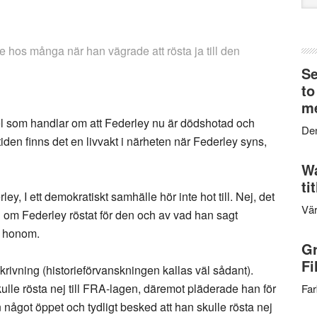
web
e hos många när han vägrade att rösta ja till den
Se
to
me
el som handlar om att Federley nu är dödshotad och
Den
den finns det en livvakt i närheten när Federley syns,
Wa
ti
ey, I ett demokratiskt samhälle hör inte hot till. Nej, det
Vär
 om Federley röstat för den och av vad han sagt
ta honom.
Gr
Fi
krivning (historieförvanskningen kallas väl sådant).
kulle rösta nej till FRA-lagen, däremot pläderade han för
Far
en något öppet och tydligt besked att han skulle rösta nej