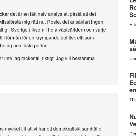
Ro
Sc
ker det är en lätt naiv analys att påstå att det
Missförstå mig rätt nu, Rosie, det är såklart ingen
Eft
llig i Sverige (liksom i hela västvärlden) och varje
ll förmån för en krympande politisk elit som
Ma
lag och låsta portar.
så
er inte jag räcker till riktigt. Jag vill bestämma
Un
Fi
Ed
en
Th
Nu
Ve
as mycket till att vi har ett demokratiskt samhälle
Den