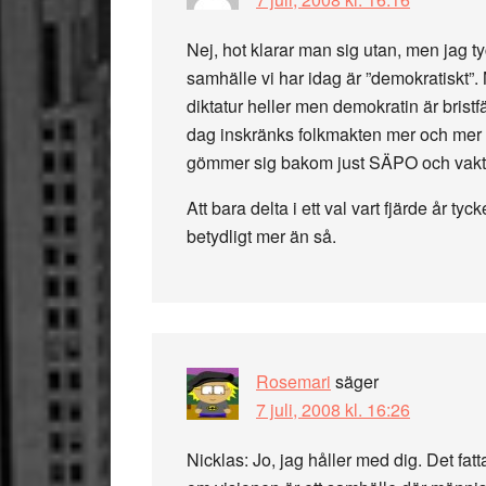
Nej, hot klarar man sig utan, men jag tyc
samhälle vi har idag är ”demokratiskt”. 
diktatur heller men demokratin är bristfä
dag inskränks folkmakten mer och mer ti
gömmer sig bakom just SÄPO och vaktbo
Att bara delta i ett val vart fjärde år tyck
betydligt mer än så.
Rosemari
säger
7 juli, 2008 kl. 16:26
Nicklas: Jo, jag håller med dig. Det fatt