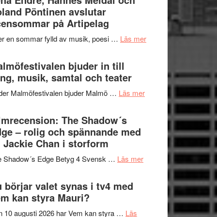
–
land Pöntinen avslutar
genrens
fascinerande,
ensommar på Artipelag
vidsträckta
spännande
terräng
om
er en sommar fylld av musik, poesi …
Läs mer
och
Lena
ger
Endre,
lmöfestivalen bjuder in till
mycket
Hannes
ng, musik, samtal och teater
att
Meidal
tänka
om
der Malmöfestivalen bjuder Malmö …
Läs mer
och
på
Malmöfestivalen
Roland
bjuder
lmrecension: The Shadow´s
Pöntinen
in
ge – rolig och spännande med
avslutar
till
 Jackie Chan i storform
Scensommar
sång,
på
om
e Shadow´s Edge Betyg 4 Svensk …
Läs mer
musik,
Artipelag
Filmrecension:
samtal
The
 börjar valet synas i tv4 med
och
Shadow
m kan styra Mauri?
teater
´s
 10 augusti 2026 har Vem kan styra …
Läs
Edge