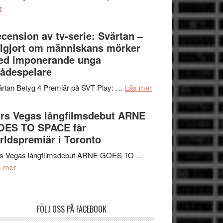
om
r
–
Nu
rolig
börjar
cension av tv-serie: Svärtan –
och
valet
lgjort om människans mörker
spännande
synas
ed imponerande unga
med
i
ådespelare
en
tv4
Jackie
om
rtan Betyg 4 Premiär på SVT Play: …
Läs mer
med
Chan
Recension
Vem
i
av
rs Vegas långfilmsdebut ARNE
kan
storform
tv-
OES TO SPACE får
styra
serie:
rldspremiär i Toronto
Mauri?
Svärtan
rs Vegas långfilmsdebut ARNE GOES TO …
–
om
s mer
välgjort
Lars
om
Vegas
människans
långfilmsdebut
mörker
FÖLJ OSS PÅ FACEBOOK
ARNE
med