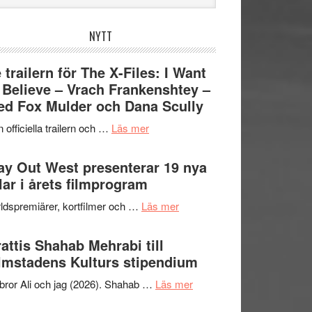
bplatsen
NYTT
 trailern för The X-Files: I Want
 Believe – Vrach Frankenshtey –
d Fox Mulder och Dana Scully
om
 officiella trailern och …
Läs mer
Se
trailern
y Out West presenterar 19 nya
för
tlar i årets filmprogram
The
om
ldspremiärer, kortfilmer och …
Läs mer
X-
Way
Files:
Out
attis Shahab Mehrabi till
I
West
lmstadens Kulturs stipendium
Want
presenterar
to
om
bror Ali och jag (2026). Shahab …
Läs mer
19
Believe
Grattis
nya
–