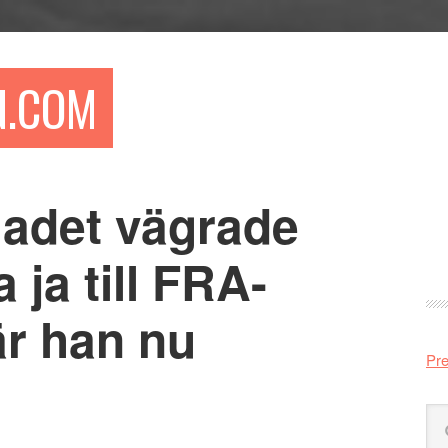
N.COM
ladet vägrade
Pr
si
 ja till FRA-
är han nu
Pre
Sö
på