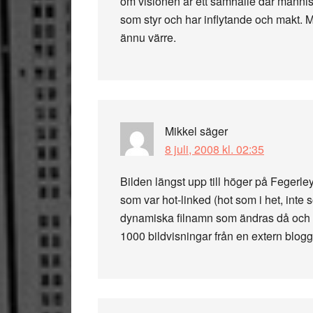
om visionen är ett samhälle där människor
som styr och har inflytande och makt. 
ännu värre.
Mikkel
säger
8 juli, 2008 kl. 02:35
Bilden längst upp till höger på Fegerleys
som var hot-linked (hot som i het, inte 
dynamiska filnamn som ändras då och då,
1000 bildvisningar från en extern blogg