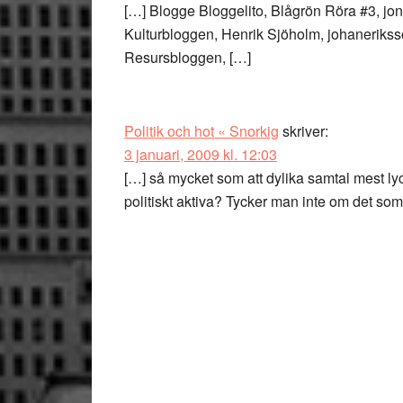
[…] Blogge Bloggelito, Blågrön Röra #3, jona
Kulturbloggen, Henrik Sjöholm, johanerikss
Resursbloggen, […]
Politik och hot « Snorkig
skriver:
3 januari, 2009 kl. 12:03
[…] så mycket som att dylika samtal mest lyc
politiskt aktiva? Tycker man inte om det som s