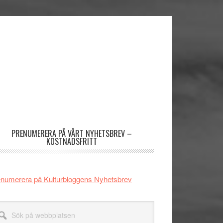
imärt
dofält
PRENUMERERA PÅ VÅRT NYHETSBREV –
KOSTNADSFRITT
numerera på Kulturbloggens Nyhetsbrev
k