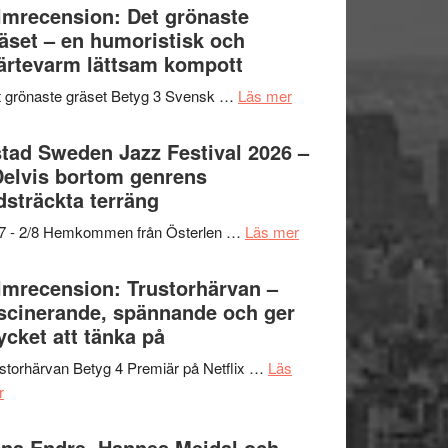
Shahab
lmrecension: Det grönaste
titlar
Vrach
Mehrabi
äset – en humoristisk och
i
Frankenshtey
till
ärtevarm lättsam kompott
årets
–
Filmstadens
filmprogram
med
om
 grönaste gräset Betyg 3 Svensk …
Läs mer
Kulturs
Fox
Filmrecension:
stipendium
Mulder
Det
tad Sweden Jazz Festival 2026 –
och
grönaste
Delvis bortom genrens
Dana
gräset
dsträckta terräng
Scully
–
om
/7 - 2/8 Hemkommen från Österlen …
Läs mer
en
Ystad
humoristisk
Sweden
lmrecension: Trustorhärvan –
och
Jazz
scinerande, spännande och ger
hjärtevarm
Festival
cket att tänka på
lättsam
2026
kompott
storhärvan Betyg 4 Premiär på Netflix …
Läs
–
om
r
I
Filmrecension:
Delvis
Trustorhärvan
na Endre, Hannes Meidal och
bortom