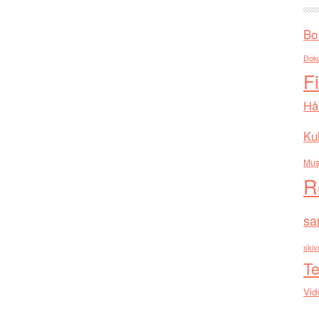
Bo
Dok
F
Hå
Kul
Mus
R
sa
skiv
Te
Vid