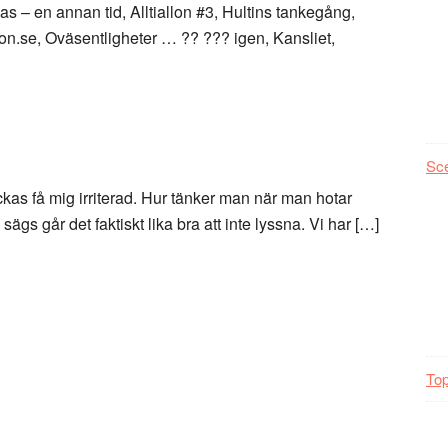
s – en annan tid, Alltiallon #3, Hultins tankegång,
on.se, Oväsentligheter … ?? ??? igen, Kansliet,
Sc
kas få mig irriterad. Hur tänker man när man hotar
ägs går det faktiskt lika bra att inte lyssna. Vi har […]
Top