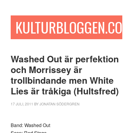
Hoppa
Hoppa
Hoppa
till
till
till
huvudinnehåll
det
sidfot
KULTURBLOGGEN.COM
primära
sidofältet
Washed Out är perfektion
och Morrissey är
trollbindande men White
Lies är tråkiga (Hultsfred)
17 JULI, 2011
BY
JONATAN SÖDERGREN
Band: Washed Out
Scen: Red Stage