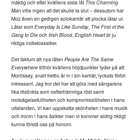
mäktig och efter kvällens sista låt
This Charming
Man
ville ingen att det skulle ta slut – dessutom har
Moz även en gedigen solokarriär att plocka låtar ur.
Låtar som
Everyday Is Like Sunday
,
The First of the
Gang to Die
och
Irish Blood, English Heart
är ju
riktiga indieklassiker.
Det faktum att nya låten
People Are The Same
Everywhere
tillhör kvällens höjdpunkter tyder på att
Morrissey, snart trettio år in i sin karriär, lyckats förbli
intressant. Jag tror det har att göra med sångarens
lika distinkta som oefterhärmliga röst samt
motsägelsefullheten och kompromisslöheten i hans
uttalanden. Vi kan uppskatta skönheten i hans musik
och ironin i hans åsikter men vi kommer aldrig riktigt
kunna förstå oss på honom.