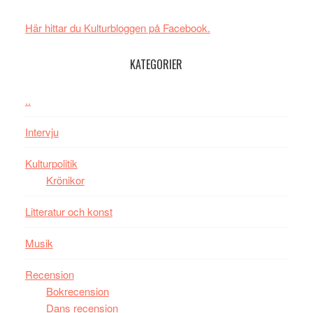
spännande
i
med
Här hittar du Kulturbloggen på Facebook.
tv4
en
med
Jackie
KATEGORIER
Vem
Chan
kan
i
styra
..
storform
Mauri?
Intervju
Kulturpolitik
Krönikor
Litteratur och konst
Musik
Recension
Bokrecension
Dans recension