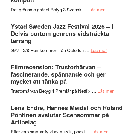
–
Filmstadens
filmprogram
med
om
Det grönaste gräset Betyg 3 Svensk …
Läs mer
Kulturs
Fox
Filmrecension:
stipendium
Mulder
Det
Ystad Sweden Jazz Festival 2026 – I
och
grönaste
Delvis bortom genrens vidsträckta
Dana
gräset
terräng
Scully
–
om
29/7 - 2/8 Hemkommen från Österlen …
Läs mer
en
Ystad
humoristisk
Sweden
Filmrecension: Trustorhärvan –
och
Jazz
fascinerande, spännande och ger
hjärtevarm
Festival
mycket att tänka på
lättsam
2026
kompott
om
Trustorhärvan Betyg 4 Premiär på Netflix …
Läs mer
–
Filmrecens
I
Trustorhä
Lena Endre, Hannes Meidal och Roland
Delvis
–
Pöntinen avslutar Scensommar på
bortom
fascineran
Artipelag
genrens
spännand
vidsträckta
om
Efter en sommar fylld av musik, poesi …
Läs mer
och