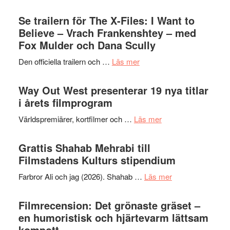
Ystad
Park
Swede
Se trailern för The X-Files: I Want to
–
Jazz
Believe – Vrach Frankenshtey – med
en
Festiva
Fox Mulder och Dana Scully
helt
2026
lysande
om
Den officiella trailern och …
Läs mer
–
kväll
Se
II
trailern
Way Out West presenterar 19 nya titlar
Internat
för
i årets filmprogram
storhet
The
och
om
Världspremiärer, kortfilmer och …
Läs mer
X-
samarb
Way
Files:
Out
Grattis Shahab Mehrabi till
I
West
Filmstadens Kulturs stipendium
Want
presenterar
to
om
Farbror Ali och jag (2026). Shahab …
Läs mer
19
Believe
Grattis
nya
–
Shahab
Filmrecension: Det grönaste gräset –
titlar
Vrach
Mehrabi
en humoristisk och hjärtevarm lättsam
i
Frankenshtey
till
kompott
årets