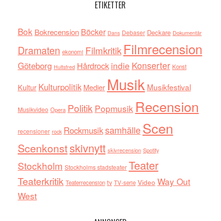
ETIKETTER
Bok
Böcker
Bokrecension
Deckare
Debaser
Dokumentär
Dans
Filmrecension
Dramaten
Filmkritik
ekonomi
indie
Konserter
Göteborg
Hårdrock
Konst
Hultsfred
Musik
Kulturpolitik
Musikfestival
Kultur
Medier
Recension
Politik
Popmusik
Musikvideo
Opera
Scen
samhälle
Rockmusik
recensioner
rock
skivnytt
Scenkonst
skivrecension
Spotify
Teater
Stockholm
Stockholms stadsteater
Teaterkritik
Way Out
tv
Video
Teaterrecension
TV-serie
West