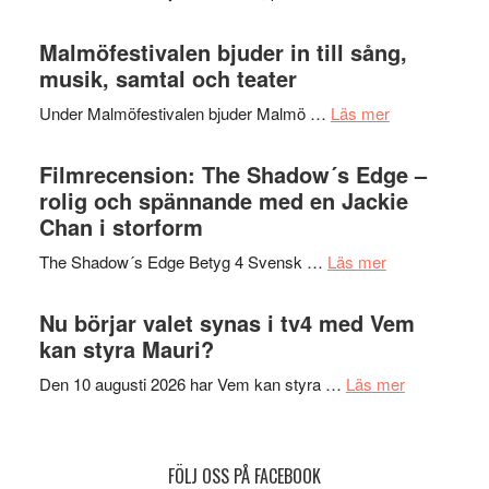
terräng
Lena
ger
Endre,
Malmöfestivalen bjuder in till sång,
mycket
Hannes
musik, samtal och teater
att
Meidal
tänka
om
Under Malmöfestivalen bjuder Malmö …
Läs mer
och
på
Malmöfestiva
Roland
bjuder
Filmrecension: The Shadow´s Edge –
Pöntinen
in
rolig och spännande med en Jackie
avslutar
till
Chan i storform
Scensommar
sång,
på
om
The Shadow´s Edge Betyg 4 Svensk …
Läs mer
musik,
Artipelag
Filmrecension
samtal
The
Nu börjar valet synas i tv4 med Vem
och
Shadow
kan styra Mauri?
teater
´s
om
Den 10 augusti 2026 har Vem kan styra …
Läs mer
Edge
Nu
–
börjar
rolig
valet
och
FÖLJ OSS PÅ FACEBOOK
synas