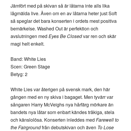
Jämfört med på skivan så är låtarna inte alls lika
lågmälda live. Även om en av låtarna heter just Soft
så speglar det bara konserten i ordets mest positiva
bemärkelse. Washed Out är perfektion och
avslutningen med
Eyes Be Closed
var ren och skär
magi helt enkelt.
Band: White Lies
Scen: Green Stage
Betyg: 2
White Lies var återigen på svensk mark, den här
gången med en ny skiva i bagaget. Men tyvärr var
sångaren Harry McVeighs nya hårfärg mörkare än
bandets nya låtar som enbart kändes tråkiga, stela
och känslolösa. Konserten inleddes med
Farewell to
the Fairground
från debutskivan och även
To Lose