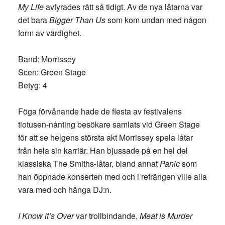
My Life
avfyrades rätt så tidigt. Av de nya låtarna var
det bara
Bigger Than Us
som kom undan med någon
form av värdighet.
Band: Morrissey
Scen: Green Stage
Betyg: 4
Föga förvånande hade de flesta av festivalens
tiotusen-nånting besökare samlats vid Green Stage
för att se helgens största akt Morrissey spela låtar
från hela sin karriär. Han bjussade på en hel del
klassiska The Smiths-låtar, bland annat
Panic
som
han öppnade konserten med och i refrängen ville alla
vara med och hänga DJ:n.
I Know it’s Over
var trollbindande,
Meat is Murder