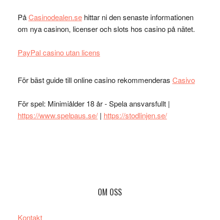
På
Casinodealen.se
hittar ni den senaste informationen
om nya casinon, licenser och slots hos casino på nätet.
PayPal casino utan licens
För bäst guide till online casino rekommenderas
Casivo
För spel: Minimiålder 18 år - Spela ansvarsfullt |
https://www.spelpaus.se/
|
https://stodlinjen.se/
Footer
OM OSS
Kontakt