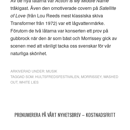
Av de nya låtarna var
Action Is My Middle Name
tråkigast. Även den omotiverade covern på
Satellite
of Love
(från Lou Reeds mest klassiska skiva
Transformer från 1972) var ett lågvattenmärke.
Förutom de två låtarna var konserten ett prov på
gubbrock när den är som bäst och Morrissey gick av
scenen med att vänligt tacka oss svenskar för vår
naturliga skönhet.
ARKIVERAD UNDER:
MUSIK
TAGGAD SOM:
HULTSFREDSFESTIVALEN
,
MORRISSEY
,
WASHED
OUT
,
WHITE LIES
Primärt
sidofält
PRENUMERERA PÅ VÅRT NYHETSBREV – KOSTNADSFRITT