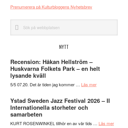
Prenumerera på Kulturbloggens Nyhetsbrev
Sök
på
webbplatsen
NYTT
Recension: Håkan Hellström –
Huskvarna Folkets Park – en helt
lysande kväll
om
5/5 07.20. Det är tiden jag kommer …
Läs mer
Recension:
Håkan
Ystad Sweden Jazz Festival 2026 – II
Hellström
Internationella storheter och
–
samarbeten
Huskvarna
om
KURT ROSENWINKEL tillhör en av vår tids …
Läs mer
Folkets