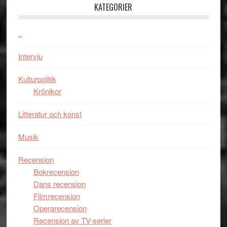
KATEGORIER
om
människans
mörker
..
med
Intervju
imponerande
unga
Kulturpolitik
skådespelar
Krönikor
Litteratur och konst
Musik
Recension
Bokrecension
Dans recension
Filmrecension
Operarecension
Recension av TV-serier