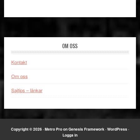
Footer
OM OSS
Kontakt
Om oss
Sajtips – länkar
Copyright © 2026 ·
Metro Pro
on
Genesis Framework
·
WordPress
·
Logga in