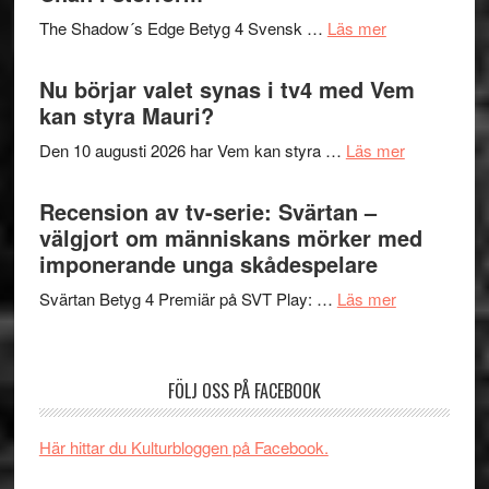
sång,
på
om
The Shadow´s Edge Betyg 4 Svensk …
Läs mer
musik,
Artipelag
Filmrecension
samtal
The
Nu börjar valet synas i tv4 med Vem
och
Shadow
kan styra Mauri?
teater
´s
om
Den 10 augusti 2026 har Vem kan styra …
Läs mer
Edge
Nu
–
börjar
Recension av tv-serie: Svärtan –
rolig
valet
välgjort om människans mörker med
och
synas
imponerande unga skådespelare
spännande
i
med
om
Svärtan Betyg 4 Premiär på SVT Play: …
Läs mer
tv4
en
Recension
med
Jackie
av
Vem
Chan
tv-
kan
FÖLJ OSS PÅ FACEBOOK
i
serie:
styra
storform
Svärtan
Mauri?
Här hittar du Kulturbloggen på Facebook.
–
välgjort