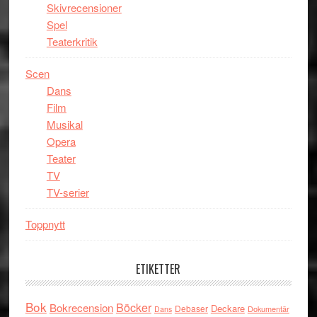
Skivrecensioner
Spel
Teaterkritik
Scen
Dans
Film
Musikal
Opera
Teater
TV
TV-serier
Toppnytt
ETIKETTER
Bok
Böcker
Bokrecension
Deckare
Debaser
Dokumentär
Dans