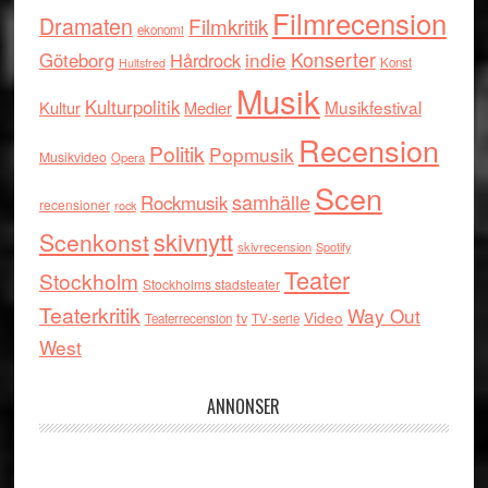
Filmrecension
Dramaten
Filmkritik
ekonomi
indie
Konserter
Göteborg
Hårdrock
Konst
Hultsfred
Musik
Kulturpolitik
Musikfestival
Kultur
Medier
Recension
Politik
Popmusik
Musikvideo
Opera
Scen
samhälle
Rockmusik
recensioner
rock
skivnytt
Scenkonst
skivrecension
Spotify
Teater
Stockholm
Stockholms stadsteater
Teaterkritik
Way Out
tv
Video
Teaterrecension
TV-serie
West
ANNONSER