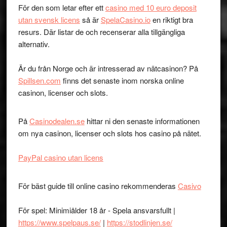
För den som letar efter ett
casino med 10 euro deposit
utan svensk licens
så är
SpelaCasino.io
en riktigt bra
resurs. Där listar de och recenserar alla tillgängliga
alternativ.
Är du från Norge och är intresserad av nätcasinon? På
Spillsen.com
finns det senaste inom norska online
casinon, licenser och slots.
På
Casinodealen.se
hittar ni den senaste informationen
om nya casinon, licenser och slots hos casino på nätet.
PayPal casino utan licens
För bäst guide till online casino rekommenderas
Casivo
För spel: Minimiålder 18 år - Spela ansvarsfullt |
https://www.spelpaus.se/
|
https://stodlinjen.se/