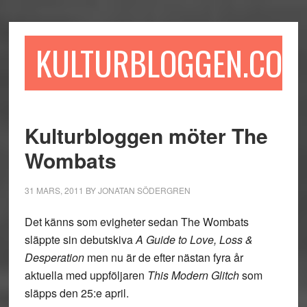
Hoppa
Hoppa
Hoppa
till
till
till
huvudinnehåll
det
sidfot
KULTURBLOGGEN.COM
primära
sidofältet
Kulturbloggen möter The
Wombats
31 MARS, 2011
BY
JONATAN SÖDERGREN
Det känns som evigheter sedan The Wombats
släppte sin debutskiva
A Guide to Love, Loss &
Desperation
men nu är de efter nästan fyra år
aktuella med uppföljaren
This Modern Glitch
som
släpps den 25:e april.