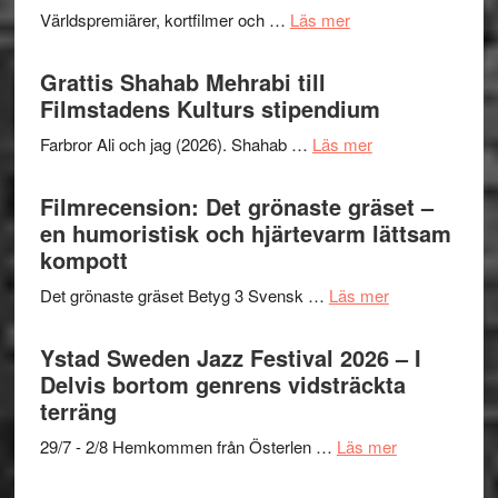
The
och
om
Världspremiärer, kortfilmer och …
Läs mer
X-
samarb
Way
Files:
Out
Grattis Shahab Mehrabi till
I
West
Filmstadens Kulturs stipendium
Want
presenterar
to
om
Farbror Ali och jag (2026). Shahab …
Läs mer
19
Believe
Grattis
nya
–
Shahab
Filmrecension: Det grönaste gräset –
titlar
Vrach
Mehrabi
en humoristisk och hjärtevarm lättsam
i
Frankenshtey
till
kompott
årets
–
Filmstadens
filmprogram
med
om
Det grönaste gräset Betyg 3 Svensk …
Läs mer
Kulturs
Fox
Filmrecension:
stipendium
Mulder
Det
Ystad Sweden Jazz Festival 2026 – I
och
grönaste
Delvis bortom genrens vidsträckta
Dana
gräset
terräng
Scully
–
om
29/7 - 2/8 Hemkommen från Österlen …
Läs mer
en
Ystad
humoristisk