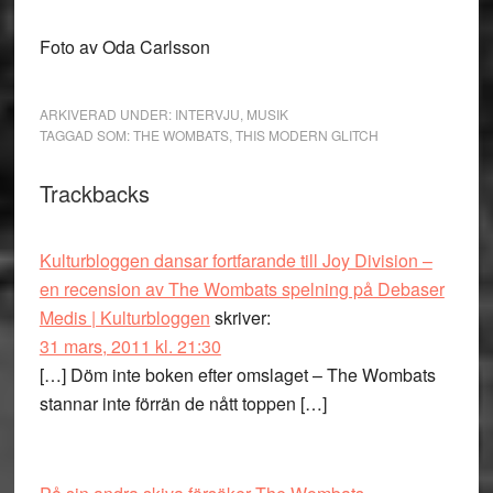
Foto av Oda Carlsson
ARKIVERAD UNDER:
INTERVJU
,
MUSIK
TAGGAD SOM:
THE WOMBATS
,
THIS MODERN GLITCH
Läsarkommentarer
Trackbacks
Kulturbloggen dansar fortfarande till Joy Division –
en recension av The Wombats spelning på Debaser
Medis | Kulturbloggen
skriver:
31 mars, 2011 kl. 21:30
[…] Döm inte boken efter omslaget – The Wombats
stannar inte förrän de nått toppen […]