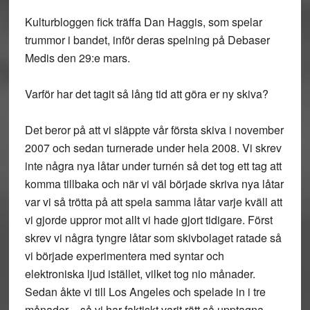
Kulturbloggen fick träffa Dan Haggis, som spelar
trummor i bandet, inför deras spelning på Debaser
Medis den 29:e mars.
Varför har det tagit så lång tid att göra er ny skiva?
Det beror på att vi släppte vår första skiva i november
2007 och sedan turnerade under hela 2008. Vi skrev
inte några nya låtar under turnén så det tog ett tag att
komma tillbaka och när vi väl började skriva nya låtar
var vi så trötta på att spela samma låtar varje kväll att
vi gjorde uppror mot allt vi hade gjort tidigare. Först
skrev vi några tyngre låtar som skivbolaget ratade så
vi började experimentera med syntar och
elektroniska ljud istället, vilket tog nio månader.
Sedan åkte vi till Los Angeles och spelade in i tre
månader – så vi har faktiskt varit rätt så upptagna