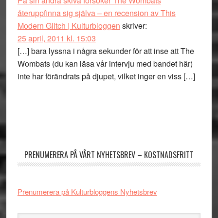
På sin andra skiva försöker The Wombats
återuppfinna sig själva – en recension av This
Modern Glitch | Kulturbloggen
skriver:
25 april, 2011 kl. 15:03
[…] bara lyssna i några sekunder för att inse att The
Wombats (du kan läsa vår intervju med bandet här)
inte har förändrats på djupet, vilket inger en viss […]
Primärt
sidofält
PRENUMERERA PÅ VÅRT NYHETSBREV – KOSTNADSFRITT
Prenumerera på Kulturbloggens Nyhetsbrev