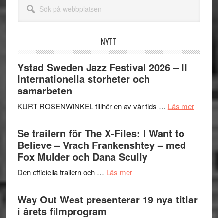
Sök
på
webbplatsen
NYTT
Ystad Sweden Jazz Festival 2026 – II
Internationella storheter och
samarbeten
om
KURT ROSENWINKEL tillhör en av vår tids …
Läs mer
Ystad
Swede
Se trailern för The X-Files: I Want to
Jazz
Believe – Vrach Frankenshtey – med
Festiva
Fox Mulder och Dana Scully
2026
om
Den officiella trailern och …
Läs mer
–
Se
II
trailern
Way Out West presenterar 19 nya titlar
Internat
för
i årets filmprogram
storhet