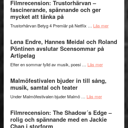
Sweden
Filmrecension: Trustorhärvan –
och
Jazz
fascinerande, spännande och ger
hjärtevarm
Festival
mycket att tänka på
lättsam
2026
kompott
om
Trustorhärvan Betyg 4 Premiär på Netflix …
Läs mer
–
Filmrecens
I
Trustorhä
Lena Endre, Hannes Meidal och Roland
Delvis
–
Pöntinen avslutar Scensommar på
bortom
fascineran
Artipelag
genrens
spännand
vidsträckta
om
Efter en sommar fylld av musik, poesi …
Läs mer
och
terräng
Lena
ger
Endre,
Malmöfestivalen bjuder in till sång,
mycket
Hannes
musik, samtal och teater
att
Meidal
tänka
om
Under Malmöfestivalen bjuder Malmö …
Läs mer
och
på
Malmöfestiva
Roland
bjuder
Filmrecension: The Shadow´s Edge –
Pöntinen
in
rolig och spännande med en Jackie
avslutar
till
Chan i storform
Scensommar