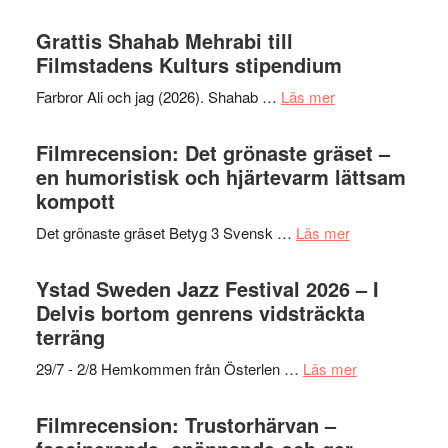
Way
Out
Grattis Shahab Mehrabi till
West
Filmstadens Kulturs stipendium
presenterar
om
Farbror Ali och jag (2026). Shahab …
Läs mer
19
Grattis
nya
Shahab
Filmrecension: Det grönaste gräset –
titlar
Mehrabi
en humoristisk och hjärtevarm lättsam
i
till
kompott
årets
Filmstadens
filmprogram
om
Det grönaste gräset Betyg 3 Svensk …
Läs mer
Kulturs
Filmrecension:
stipendium
Det
Ystad Sweden Jazz Festival 2026 – I
grönaste
Delvis bortom genrens vidsträckta
gräset
terräng
–
om
29/7 - 2/8 Hemkommen från Österlen …
Läs mer
en
Ystad
humoristisk
Sweden
Filmrecension: Trustorhärvan –
och
Jazz
hjärtevarm