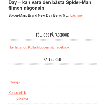
Day – kan vara den bästa Spider-Man
människans
ARNE
filmen någonsin
mörker
GOES
med
om
Spider-Man: Brand New Day Betyg 5 …
Läs mer
TO
imponerande
Filmrecension
SPAC
unga
Spider-
får
skådespelar
Man:
världs
FÖLJ OSS PÅ FACEBOOK
Brand
i
New
Toront
Här hittar du Kulturbloggen på Facebook.
Day
–
KATEGORIER
kan
vara
den
..
bästa
Intervju
Spider-
Man
Kulturpolitik
filmen
Krönikor
någonsin