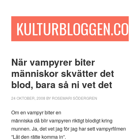
Hoppa
Hoppa
Hoppa
till
till
till
huvudinnehåll
det
sidfot
KULTURBLOGGEN.COM
primära
sidofältet
När vampyrer biter
människor skvätter det
blod, bara så ni vet det
24 OKTOBER, 2008
BY
ROSEMARI SÖDERGREN
Om en vampyr biter en
människa
då blir vampyren riktigt blodigt kring
munnen. Ja, det vet jag för jag har sett vampyrfilmen
”Låt den rätte komma in”.