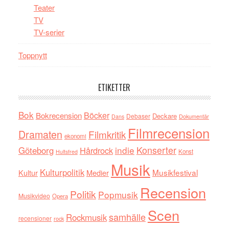
Teater
TV
TV-serier
Toppnytt
ETIKETTER
Bok
Böcker
Bokrecension
Deckare
Debaser
Dokumentär
Dans
Filmrecension
Dramaten
Filmkritik
ekonomi
indie
Konserter
Göteborg
Hårdrock
Konst
Hultsfred
Musik
Kulturpolitik
Musikfestival
Kultur
Medier
Recension
Politik
Popmusik
Musikvideo
Opera
Scen
samhälle
Rockmusik
recensioner
rock