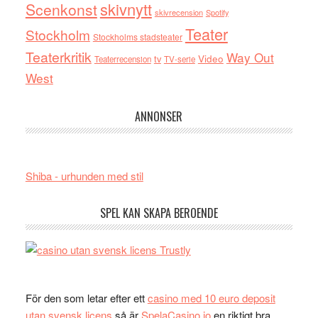
skivnytt
Scenkonst
skivrecension
Spotify
Teater
Stockholm
Stockholms stadsteater
Teaterkritik
Way Out
tv
Video
Teaterrecension
TV-serie
West
ANNONSER
Shiba - urhunden med stil
SPEL KAN SKAPA BEROENDE
För den som letar efter ett
casino med 10 euro deposit
utan svensk licens
så är
SpelaCasino.io
en riktigt bra