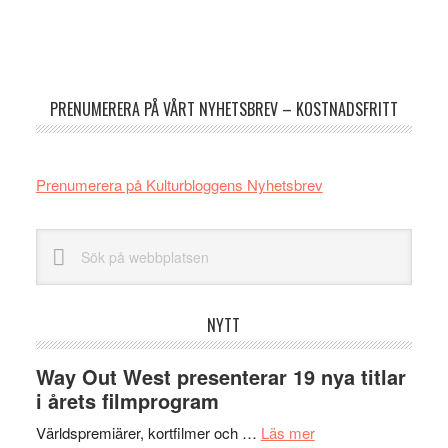
Primärt
sidofält
PRENUMERERA PÅ VÅRT NYHETSBREV – KOSTNADSFRITT
Prenumerera på Kulturbloggens Nyhetsbrev
Sök
på
webbplatsen
NYTT
Way Out West presenterar 19 nya titlar
i årets filmprogram
om
Världspremiärer, kortfilmer och …
Läs mer