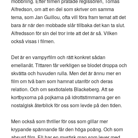
mobbning. Efter filmen pratade regissören, Tomas
Alfredson, om att en del som skriver om samma
tema, som Jan Guillou, ofta vill föra fram temat att det
bara är när den mobbade slår tillbaka det kan ta slut.
Alfredsson för sin del tror inte att det är så. Vilken
också visas i filmen.
Det är en vampyrfilm och rätt konkret sådan
emellanåt. Tittaren får verkligen se blodet droppa och
skvätta och huvuden rulla. Men det är ännu mer en
film om två barn som hamnat utanför och deras
relation. Och om sextiotalets Blackeberg. Att se
kortbyxorna på pojkarna på idrottstimmarna ger en
nostalgisk återblick för oss som levde på den tiden.
Men också som thriller för oss som gillar mer
krypande spännande får den höga poäng. Och som
absurd film. Eli har en mystisk man som lever med