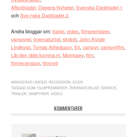
Aftonbladet,
Dagens Nyheter
,
Svenska Dagbladet 1
och
Sve nska Dagbladet 2
.
Andra bloggar om:
trailer
,
video
,
filmpremiärer
,
vampyrer
,
övernaturligt
,
skräck
,
John Ajvide
Lindkvist
,
Tomas Alfredsson
,
Eli
,
vampyr
,
vampyrfilm
,
Låt den rätte komma in
,
Morrissey
,
film
,
filmrecension
,
filmnytt
ARKIVERAD UNDER:
RECENSION
,
SCEN
TAGGAD SOM:
FILMPREMIÄRER
,
ÖVERNATURLIGT
,
SKRÄCK
,
TRAILER
,
VAMPYRER
,
VIDEO
Läsarkommentarer
KOMMENTARER