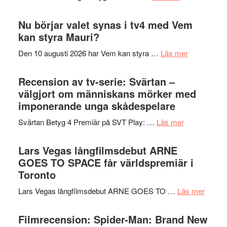
Artipelag
Filmrecension
samtal
The
Nu börjar valet synas i tv4 med Vem
och
Shadow
kan styra Mauri?
teater
´s
om
Den 10 augusti 2026 har Vem kan styra …
Läs mer
Edge
Nu
–
börjar
Recension av tv-serie: Svärtan –
rolig
valet
välgjort om människans mörker med
och
synas
imponerande unga skådespelare
spännande
i
med
om
Svärtan Betyg 4 Premiär på SVT Play: …
Läs mer
tv4
en
Recension
med
Jackie
av
Lars Vegas långfilmsdebut ARNE
Vem
Chan
tv-
GOES TO SPACE får världspremiär i
kan
i
serie:
Toronto
styra
storform
Svärtan
Mauri?
om
Lars Vegas långfilmsdebut ARNE GOES TO …
Läs mer
–
Lars
välgjort
Vegas
Filmrecension: Spider-Man: Brand New
om
långfi