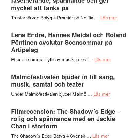
fascinerande, spännande och ger
Festival
mycket att tänka på
lättsam
2026
kompott
om
Trustorhärvan Betyg 4 Premiär på Netflix …
Läs mer
–
Filmrecens
I
Trustorhä
Lena Endre, Hannes Meidal och Roland
Delvis
–
Pöntinen avslutar Scensommar på
bortom
fascineran
Artipelag
genrens
spännand
vidsträckta
om
Efter en sommar fylld av musik, poesi …
Läs mer
och
terräng
Lena
ger
Endre,
Malmöfestivalen bjuder in till sång,
mycket
Hannes
musik, samtal och teater
att
Meidal
tänka
om
Under Malmöfestivalen bjuder Malmö …
Läs mer
och
på
Malmöfestiva
Roland
bjuder
Filmrecension: The Shadow´s Edge –
Pöntinen
in
rolig och spännande med en Jackie
avslutar
till
Chan i storform
Scensommar
sång,
på
om
The Shadow´s Edge Betyg 4 Svensk …
Läs mer
musik,