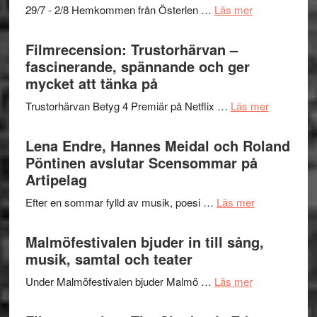
om
29/7 - 2/8 Hemkommen från Österlen …
Läs mer
en
Ystad
humoristisk
Sweden
Filmrecension: Trustorhärvan –
och
Jazz
fascinerande, spännande och ger
hjärtevarm
Festival
mycket att tänka på
lättsam
2026
kompott
om
Trustorhärvan Betyg 4 Premiär på Netflix …
Läs mer
–
Filmrecens
I
Trustorhä
Lena Endre, Hannes Meidal och Roland
Delvis
–
Pöntinen avslutar Scensommar på
bortom
fascineran
Artipelag
genrens
spännand
vidsträckta
om
Efter en sommar fylld av musik, poesi …
Läs mer
och
terräng
Lena
ger
Endre,
Malmöfestivalen bjuder in till sång,
mycket
Hannes
musik, samtal och teater
att
Meidal
tänka
om
Under Malmöfestivalen bjuder Malmö …
Läs mer
och
på
Malmöfestiva
Roland
bjuder