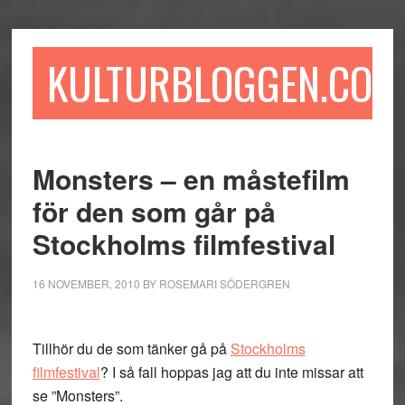
Hoppa
Hoppa
Hoppa
till
till
till
huvudinnehåll
det
sidfot
KULTURBLOGGEN.COM
primära
sidofältet
Monsters – en måstefilm
för den som går på
Stockholms filmfestival
16 NOVEMBER, 2010
BY
ROSEMARI SÖDERGREN
Tillhör du de som tänker gå på
Stockholms
filmfestival
? I så fall hoppas jag att du inte missar att
se ”Monsters”.