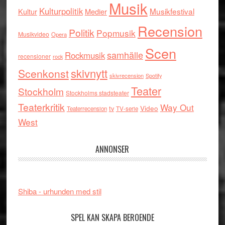
Musik
Kulturpolitik
Musikfestival
Kultur
Medier
Recension
Politik
Popmusik
Musikvideo
Opera
Scen
samhälle
Rockmusik
recensioner
rock
skivnytt
Scenkonst
skivrecension
Spotify
Teater
Stockholm
Stockholms stadsteater
Teaterkritik
Way Out
tv
Video
Teaterrecension
TV-serie
West
ANNONSER
Shiba - urhunden med stil
SPEL KAN SKAPA BEROENDE