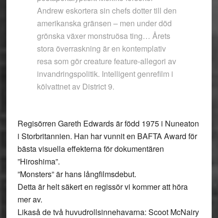
Andrew eskortera sin chefs dotter till den
amerikanska gränsen – men under död
grönska växer monstruösa ting… Årets
stora överraskning är en kontemplativ
resa som gör creature feature-allegori av
invandringspolitik. Intelligent genrefilm i
kölvattnet av District 9.
Regisörren Gareth Edwards är född 1975 i Nuneaton
i Storbritannien. Han har vunnit en BAFTA Award för
bästa visuella effekterna för dokumentären
”Hiroshima”.
”Monsters” är hans långfilmsdebut.
Detta är helt säkert en regissör vi kommer att höra
mer av.
Likaså de två huvudrollsinnehavarna: Scoot McNairy