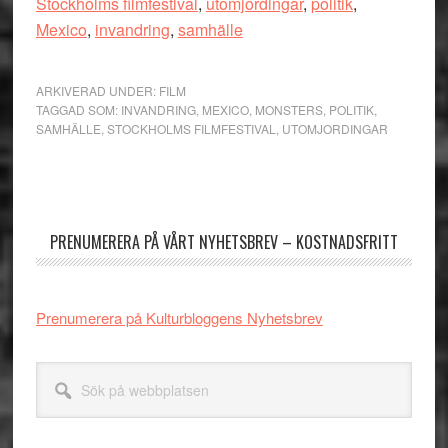
Stockholms filmfestival
,
utomjordingar
,
politik
,
Mexico
,
invandring
,
samhälle
ARKIVERAD UNDER:
FILM
TAGGAD SOM:
INVANDRING
,
MEXICO
,
MONSTERS
,
POLITIK
,
SAMHÄLLE
,
STOCKHOLMS FILMFESTIVAL
,
UTOMJORDINGAR
Primärt
sidofält
PRENUMERERA PÅ VÅRT NYHETSBREV – KOSTNADSFRITT
Prenumerera på Kulturbloggens Nyhetsbrev
Sök
på
webbplatsen