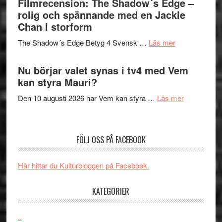
Filmrecension: The Shadow´s Edge –
Pöntinen
in
rolig och spännande med en Jackie
avslutar
till
Chan i storform
Scensommar
sång,
på
om
The Shadow´s Edge Betyg 4 Svensk …
Läs mer
musik,
Artipelag
Filmrecension
samtal
The
Nu börjar valet synas i tv4 med Vem
och
Shadow
kan styra Mauri?
teater
´s
om
Den 10 augusti 2026 har Vem kan styra …
Läs mer
Edge
Nu
–
börjar
rolig
valet
och
FÖLJ OSS PÅ FACEBOOK
synas
spännande
i
med
Här hittar du Kulturbloggen på Facebook.
tv4
en
med
Jackie
KATEGORIER
Vem
Chan
kan
i
styra
..
storform