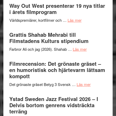
trailern
Way Out West presenterar 19 nya titlar
Internat
för
i årets filmprogram
storhet
The
och
om
Världspremiärer, kortfilmer och …
Läs mer
X-
samarb
Way
Files:
Out
Grattis Shahab Mehrabi till
I
West
Filmstadens Kulturs stipendium
Want
presenterar
to
om
Farbror Ali och jag (2026). Shahab …
Läs mer
19
Believe
Grattis
nya
–
Shahab
Filmrecension: Det grönaste gräset –
titlar
Vrach
Mehrabi
en humoristisk och hjärtevarm lättsam
i
Frankenshtey
till
kompott
årets
–
Filmstadens
filmprogram
med
om
Det grönaste gräset Betyg 3 Svensk …
Läs mer
Kulturs
Fox
Filmrecension:
stipendium
Mulder
Det
Ystad Sweden Jazz Festival 2026 – I
och
grönaste
Delvis bortom genrens vidsträckta
Dana
gräset
terräng
Scully
–