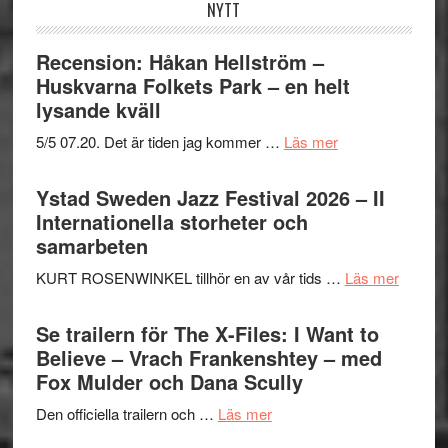
NYTT
Recension: Håkan Hellström –
Huskvarna Folkets Park – en helt
lysande kväll
om
5/5 07.20. Det är tiden jag kommer …
Läs mer
Recension:
Håkan
Ystad Sweden Jazz Festival 2026 – II
Hellström
Internationella storheter och
–
samarbeten
Huskvarna
om
KURT ROSENWINKEL tillhör en av vår tids …
Läs mer
Folkets
Ystad
Park
Swede
Se trailern för The X-Files: I Want to
–
Jazz
Believe – Vrach Frankenshtey – med
en
Festiva
Fox Mulder och Dana Scully
helt
2026
lysande
om
Den officiella trailern och …
Läs mer
–
kväll
Se
II