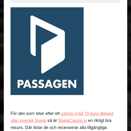
För den som letar efter ett
casino med 10 euro deposit
utan svensk licens
så är
SpelaCasino.io
en riktigt bra
resurs. Där listar de och recenserar alla tillgängliga