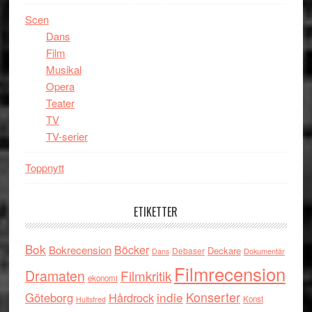
Scen
Dans
Film
Musikal
Opera
Teater
TV
TV-serier
Toppnytt
ETIKETTER
Bok
Böcker
Bokrecension
Deckare
Debaser
Dokumentär
Dans
Filmrecension
Dramaten
Filmkritik
ekonomi
indie
Konserter
Göteborg
Hårdrock
Konst
Hultsfred