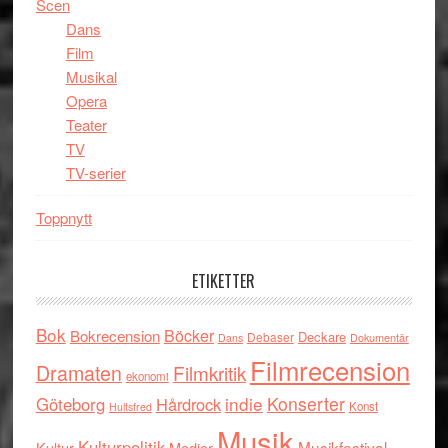
Scen
Dans
Film
Musikal
Opera
Teater
TV
TV-serier
Toppnytt
ETIKETTER
Bok
Böcker
Bokrecension
Deckare
Debaser
Dokumentär
Dans
Filmrecension
Dramaten
Filmkritik
ekonomi
indie
Konserter
Göteborg
Hårdrock
Konst
Hultsfred
Musik
Kulturpolitik
Musikfestival
Kultur
Medier