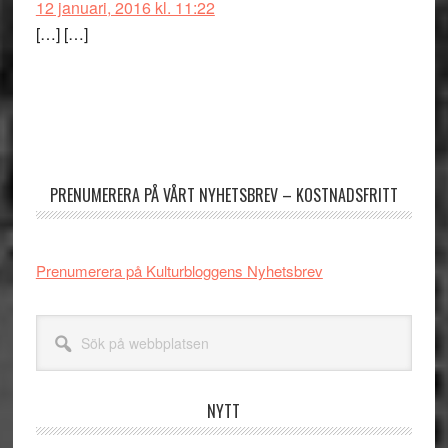
12 januari, 2016 kl. 11:22
[…] […]
Primärt
sidofält
PRENUMERERA PÅ VÅRT NYHETSBREV – KOSTNADSFRITT
Prenumerera på Kulturbloggens Nyhetsbrev
Sök
på
webbplatsen
NYTT