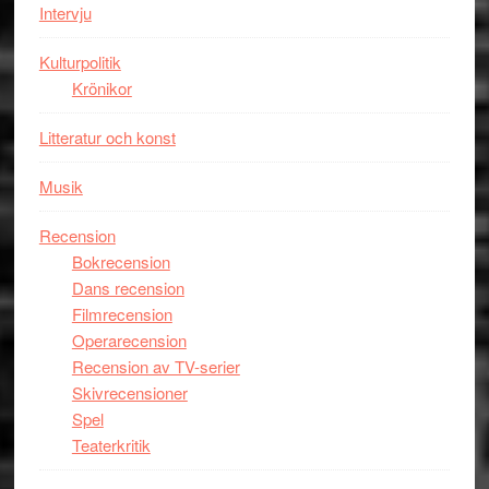
Intervju
Tucker
hyllar
Kulturpolitik
Miles
Krönikor
Davis
på
Litteratur och konst
Utopia
Musik
Recension
Bokrecension
Dans recension
Filmrecension
Operarecension
Recension av TV-serier
Skivrecensioner
Spel
Teaterkritik