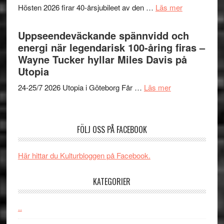
världs
om
Hösten 2026 firar 40-årsjubileet av den …
Läs mer
Brand
i
40
New
Toront
års-
Uppseendeväckande spännvidd och
Day
jubileum
energi när legendarisk 100-åring firas –
–
av
Wayne Tucker hyllar Miles Davis på
kan
Queen
Utopia
vara
Budapest
den
om
24-25/7 2026 Utopia i Göteborg Får …
Läs mer
bästa
Uppseendeväck
Spider-
spännvidd
Man
och
FÖLJ OSS PÅ FACEBOOK
filmen
energi
någonsin
när
Här hittar du Kulturbloggen på Facebook.
legendarisk
100-
KATEGORIER
åring
firas
–
..
Wayne