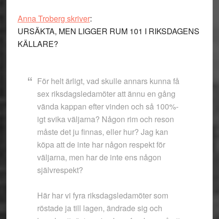
Anna Troberg skriver
:
URSÄKTA, MEN LIGGER RUM 101 I RIKSDAGENS
KÄLLARE?
För helt ärligt, vad skulle annars kunna få
sex riksdagsledamöter att ännu en gång
vända kappan efter vinden och så 100%-
igt svika väljarna? Någon rim och reson
måste det ju finnas, eller hur? Jag kan
köpa att de inte har någon respekt för
väljarna, men har de inte ens någon
självrespekt?
Här har vi fyra riksdagsledamöter som
röstade ja till lagen, ändrade sig och