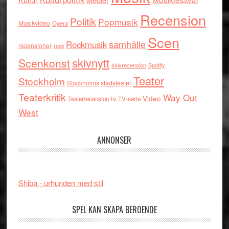
Recension
Politik
Popmusik
Musikvideo
Opera
Scen
samhälle
Rockmusik
recensioner
rock
skivnytt
Scenkonst
skivrecension
Spotify
Teater
Stockholm
Stockholms stadsteater
Teaterkritik
Way Out
tv
Video
Teaterrecension
TV-serie
West
ANNONSER
Shiba - urhunden med stil
SPEL KAN SKAPA BEROENDE