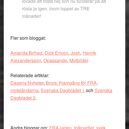
lovade att rösta nej och nu funderar på att
rösta ja igen. Inom loppet av TRE
månader!
Fler som bloggat:
Amanda Brihed
,
Dick Erixon
,
Josh
,
Henrik
Alexandersson
,
Opassande
,
Motbilder
Relaterade artiklar:
Dagens Nyheter
,
Brors: Framgång för FRA-
motståndarna
,
Svenska Dagbladet 1
och
Svenska
Dagbladet 2
.
Andra bloggar om:
FRA-lagen
,
folkpartiet
,
svek
,