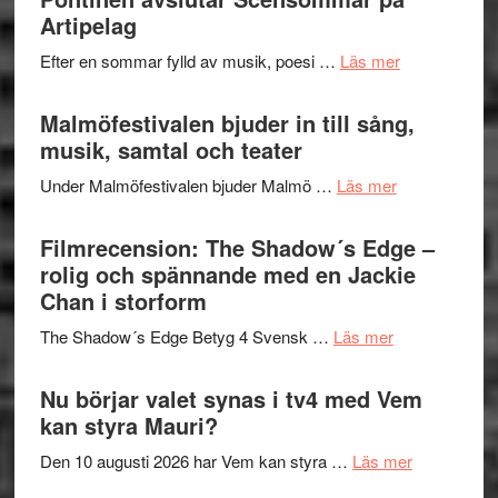
fascineran
Artipelag
genrens
spännand
vidsträckta
om
Efter en sommar fylld av musik, poesi …
Läs mer
och
terräng
Lena
ger
Endre,
Malmöfestivalen bjuder in till sång,
mycket
Hannes
musik, samtal och teater
att
Meidal
tänka
om
Under Malmöfestivalen bjuder Malmö …
Läs mer
och
på
Malmöfestiva
Roland
bjuder
Filmrecension: The Shadow´s Edge –
Pöntinen
in
rolig och spännande med en Jackie
avslutar
till
Chan i storform
Scensommar
sång,
på
om
The Shadow´s Edge Betyg 4 Svensk …
Läs mer
musik,
Artipelag
Filmrecension
samtal
The
Nu börjar valet synas i tv4 med Vem
och
Shadow
kan styra Mauri?
teater
´s
om
Den 10 augusti 2026 har Vem kan styra …
Läs mer
Edge
Nu
–