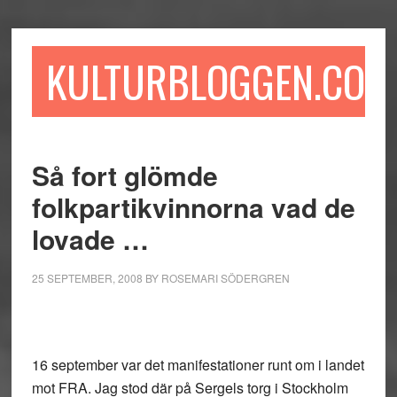
Hoppa
Hoppa
Hoppa
till
till
till
huvudinnehåll
det
sidfot
KULTURBLOGGEN.COM
primära
sidofältet
Så fort glömde
folkpartikvinnorna vad de
lovade …
25 SEPTEMBER, 2008
BY
ROSEMARI SÖDERGREN
16 september var det manifestationer runt om i landet
mot FRA. Jag stod där på Sergels torg i Stockholm