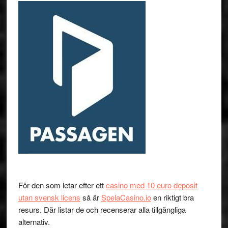
För den som letar efter ett
casino med 10 euro deposit
utan svensk licens
så är
SpelaCasino.io
en riktigt bra
resurs. Där listar de och recenserar alla tillgängliga
alternativ.