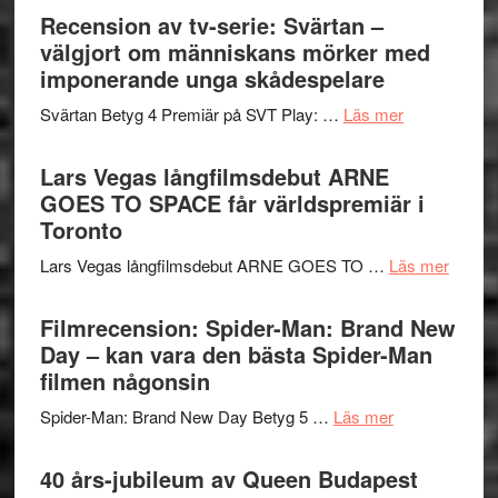
börjar
Recension av tv-serie: Svärtan –
rolig
valet
välgjort om människans mörker med
och
synas
imponerande unga skådespelare
spännande
i
med
om
Svärtan Betyg 4 Premiär på SVT Play: …
Läs mer
tv4
en
Recension
med
Jackie
av
Lars Vegas långfilmsdebut ARNE
Vem
Chan
tv-
GOES TO SPACE får världspremiär i
kan
i
serie:
Toronto
styra
storform
Svärtan
Mauri?
om
Lars Vegas långfilmsdebut ARNE GOES TO …
Läs mer
–
Lars
välgjort
Vegas
Filmrecension: Spider-Man: Brand New
om
långfi
Day – kan vara den bästa Spider-Man
människans
ARNE
filmen någonsin
mörker
GOES
med
om
Spider-Man: Brand New Day Betyg 5 …
Läs mer
TO
imponerande
Filmrecension
SPAC
unga
Spider-
40 års-jubileum av Queen Budapest
får
skådespelar
Man: