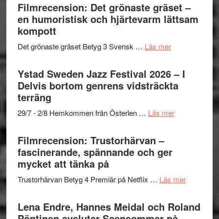
Filmrecension: Det grönaste gräset –
en humoristisk och hjärtevarm lättsam
kompott
om
Det grönaste gräset Betyg 3 Svensk …
Läs mer
Filmrecension:
Det
Ystad Sweden Jazz Festival 2026 – I
grönaste
Delvis bortom genrens vidsträckta
gräset
terräng
–
om
29/7 - 2/8 Hemkommen från Österlen …
Läs mer
en
Ystad
humoristisk
Sweden
Filmrecension: Trustorhärvan –
och
Jazz
fascinerande, spännande och ger
hjärtevarm
Festival
mycket att tänka på
lättsam
2026
kompott
om
Trustorhärvan Betyg 4 Premiär på Netflix …
Läs mer
–
Filmrecens
I
Trustorhä
Lena Endre, Hannes Meidal och Roland
Delvis
–
Pöntinen avslutar Scensommar på
bortom