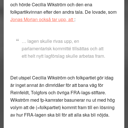
och hörde Cecilia Wikström och den ena
folkpartikvinnan efter den andra tala. De lovade, som
Jonas Morian också tar upp, att
:
… lagen skulle rivas upp, en
parlamentarisk kommitté tillsättas och att
ett helt nytt lagförslag skulle arbetas fram.
Det utspel Cecilia Wikström och folkpartiet gör idag
är inget annat än dimridåer för att bana väg för
Reinfeldt, Tolgfors och övriga FRA-lags-stiftare.
Wikström med fp-kamrater basunerar nu ut med hög
volym att de (=folkpartiet) kommit fram till en lösning
av hur FRA-lagen ska bli för att alla ska bli nöjda.