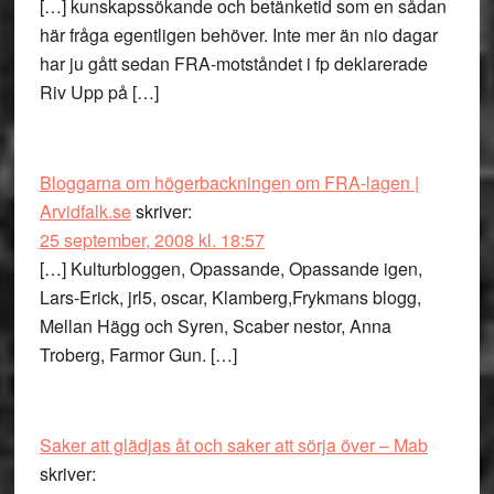
[…] kunskapssökande och betänketid som en sådan
här fråga egentligen behöver. Inte mer än nio dagar
har ju gått sedan FRA-motståndet i fp deklarerade
Riv Upp på […]
Bloggarna om högerbackningen om FRA-lagen |
Arvidfalk.se
skriver:
25 september, 2008 kl. 18:57
[…] Kulturbloggen, Opassande, Opassande igen,
Lars-Erick, jrl5, oscar, Klamberg,Frykmans blogg,
Mellan Hägg och Syren, Scaber nestor, Anna
Troberg, Farmor Gun. […]
Saker att glädjas åt och saker att sörja över – Mab
skriver: