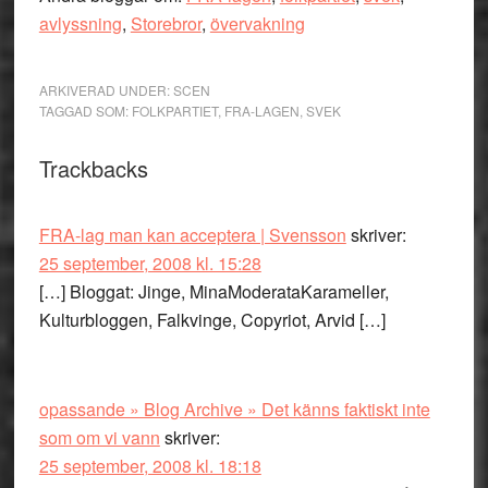
avlyssning
,
Storebror
,
övervakning
ARKIVERAD UNDER:
SCEN
TAGGAD SOM:
FOLKPARTIET
,
FRA-LAGEN
,
SVEK
Läsarkommentarer
Trackbacks
FRA-lag man kan acceptera | Svensson
skriver:
25 september, 2008 kl. 15:28
[…] Bloggat: Jinge, MinaModerataKarameller,
Kulturbloggen, Falkvinge, Copyriot, Arvid […]
opassande » Blog Archive » Det känns faktiskt inte
som om vi vann
skriver:
25 september, 2008 kl. 18:18