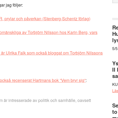
web
ar jag följer:
, prylar och påverkan (Stenberg-Schentz förlag)
Re
mänskliga av Torbjörn Nilsson hos Karin Berg, vars
Hu
ly
5/5
r är Ulrika Falk som också bloggat om Torbjörn Nilssons
Ys
II
s
också recenserat Hartmans bok ”Vem bryr sig”
:
KU
Lä
m är intresserade av politik och samhälle, oavsett
Se
to
me