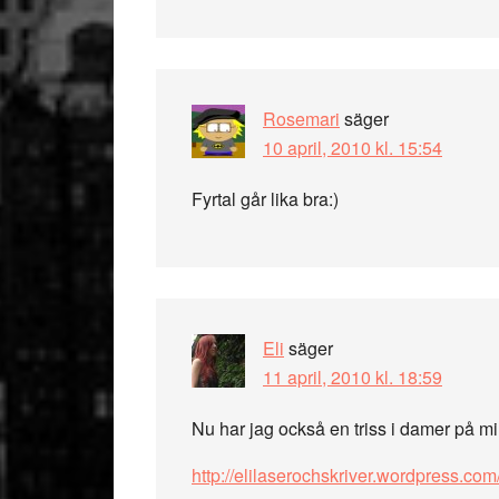
Rosemari
säger
10 april, 2010 kl. 15:54
Fyrtal går lika bra:)
Eli
säger
11 april, 2010 kl. 18:59
Nu har jag också en triss i damer på mi
http://elilaserochskriver.wordpress.co