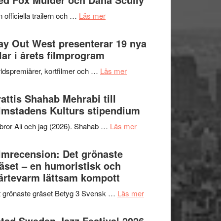
2026
kväll
om
 officiella trailern och …
Läs mer
–
Se
II
trailern
y Out West presenterar 19 nya
Internationella
för
tlar i årets filmprogram
storheter
The
och
om
ldspremiärer, kortfilmer och …
Läs mer
X-
samarbeten
Way
Files:
Out
attis Shahab Mehrabi till
I
West
lmstadens Kulturs stipendium
Want
presenterar
to
om
bror Ali och jag (2026). Shahab …
Läs mer
19
Believe
Grattis
nya
–
Shahab
lmrecension: Det grönaste
titlar
Vrach
Mehrabi
äset – en humoristisk och
i
Frankenshtey
till
ärtevarm lättsam kompott
årets
–
Filmstadens
filmprogram
med
om
 grönaste gräset Betyg 3 Svensk …
Läs mer
Kulturs
Fox
Filmrecension:
stipendium
Mulder
Det
tad Sweden Jazz Festival 2026 –