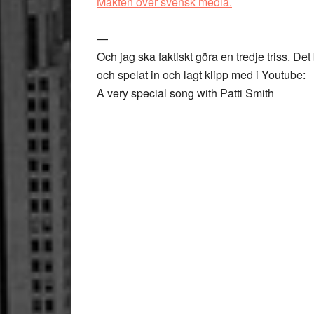
Makten över svensk media.
—
Och jag ska faktiskt göra en tredje triss. Det b
och spelat in och lagt klipp med i Youtube:
A very special song with Patti Smith