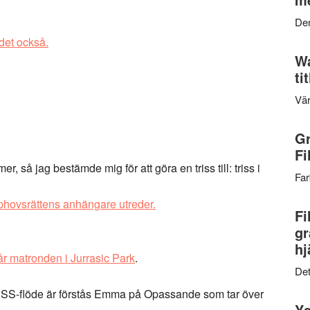
Den
det också.
Wa
ti
Vär
Gr
Fi
mer, så jag bestämde mig för att göra en triss till: triss i
Far
hovsrättens anhängare utreder.
Fi
gr
hj
 matronden i Jurrasic Park
.
Det
t RSS-flöde är förstås Emma på Opassande som tar över
Ys