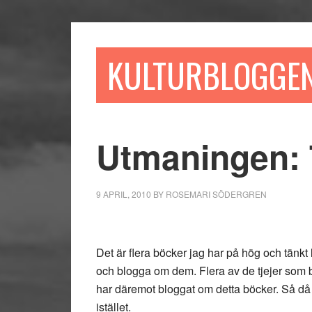
Hoppa
Hoppa
Hoppa
till
till
till
huvudinnehåll
det
sidfot
KULTURBLOGGE
primära
sidofältet
Utmaningen: 
9 APRIL, 2010
BY
ROSEMARI SÖDERGREN
Det är flera böcker jag har på hög och tänkt 
och blogga om dem. Flera av de tjejer som b
har däremot bloggat om detta böcker. Så då t
istället.