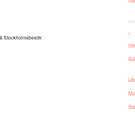
..
 på Stockholmsbesök
Int
Kul
Lit
Mu
Re