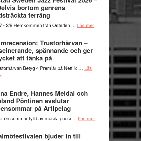
och
grönaste
Delvis bortom genrens
Dana
gräset
dsträckta terräng
Scully
–
om
/7 - 2/8 Hemkommen från Österlen …
Läs mer
en
Ystad
humoristisk
Sweden
lmrecension: Trustorhärvan –
och
Jazz
scinerande, spännande och ger
hjärtevarm
Festival
cket att tänka på
lättsam
2026
kompott
storhärvan Betyg 4 Premiär på Netflix …
Läs
–
om
r
I
Filmrecension:
Delvis
Trustorhärvan
na Endre, Hannes Meidal och
bortom
–
land Pöntinen avslutar
genrens
fascinerande,
ensommar på Artipelag
vidsträckta
spännande
terräng
om
er en sommar fylld av musik, poesi …
Läs mer
och
Lena
ger
Endre,
lmöfestivalen bjuder in till
mycket
Hannes