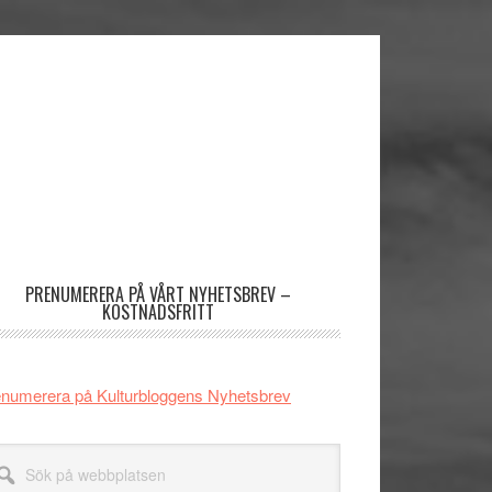
imärt
dofält
PRENUMERERA PÅ VÅRT NYHETSBREV –
KOSTNADSFRITT
numerera på Kulturbloggens Nyhetsbrev
k