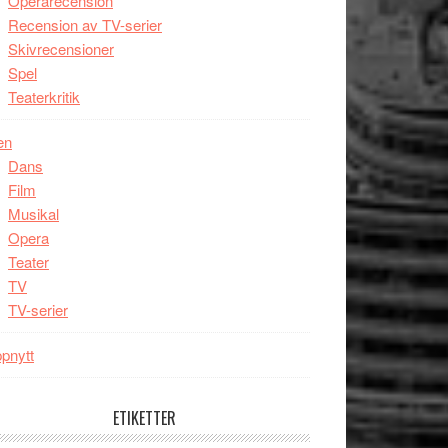
Operarecension
Recension av TV-serier
Skivrecensioner
Spel
Teaterkritik
en
Dans
Film
Musikal
Opera
Teater
TV
TV-serier
pnytt
ETIKETTER