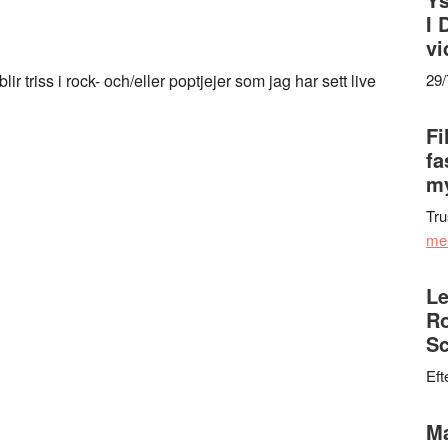
I 
vi
lir triss i rock- och/eller poptjejer som jag har sett live
29
Fi
fa
my
Tru
me
Le
Ro
Sc
Eft
Ma