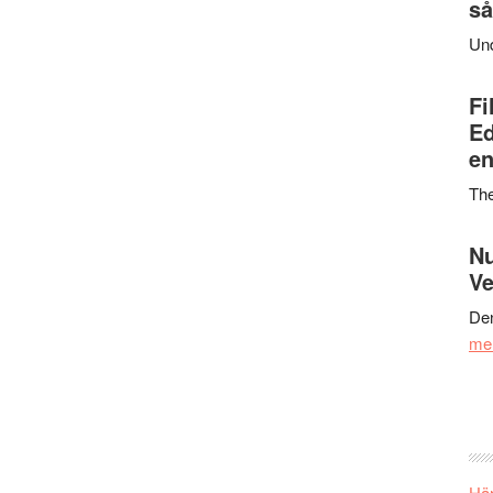
så
Un
Fi
Ed
en
Th
Nu
Ve
Den
me
Här