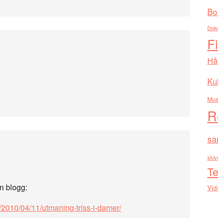
Bo
Dok
F
Hå
Kul
Mus
R
sa
skiv
Te
n blogg:
Vid
m/2010/04/11/utmaning-triss-i-damer/