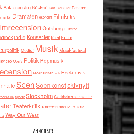
k
Böcker
Bokrecension
Deckare
Debaser
Dans
Dramaten
Filmkritik
umentär
ekonomi
ilmrecension
Göteborg
Hultsfred
indie
Konserter
rdrock
Kultur
Konst
Musik
turpolitik
Musikfestival
Medier
Politik
Popmusik
ikvideo
Opera
ecension
Rockmusik
recensioner
rock
Scen
skivnytt
Scenkonst
mhälle
Stockholm
Stockholms stadsteater
recension
Spotify
ater
Teaterkritik
tv
Teaterrecension
TV-serie
Way Out West
eo
ANNONSER