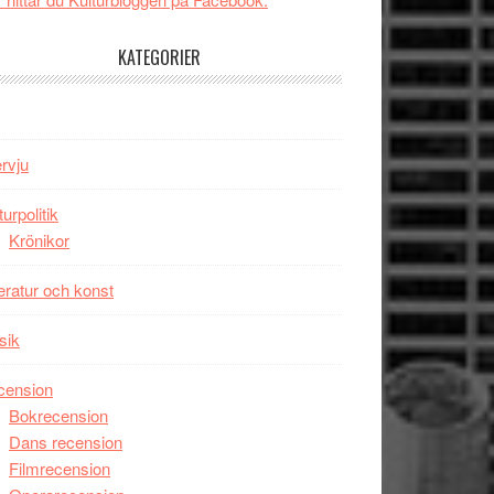
tv4
Jackie
med
Chan
KATEGORIER
Vem
i
kan
storform
styra
Mauri?
ervju
turpolitik
Krönikor
teratur och konst
sik
cension
Bokrecension
Dans recension
Filmrecension