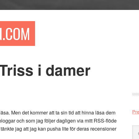
N.COM
Triss i damer
Pr
si
Pre
läsa. Men det kommer att ta sin tid att hinna läsa dem
loggar och som jag följer dagligen via mitt RSS-flöde
änkte jag att jag kan pusha lite för deras recensioner
Sö
på