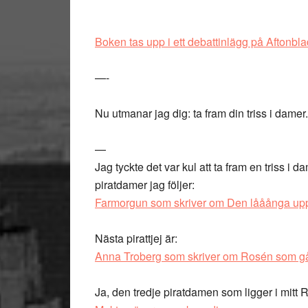
Boken tas upp i ett debattinlägg på Aftonbla
—-
Nu utmanar jag dig: ta fram din triss i damer.
—
Jag tyckte det var kul att ta fram en triss i da
piratdamer jag följer:
Farmorgun som skriver om Den lååånga upp
Nästa pirattjej är:
Anna Troberg som skriver om Rosén som går
Ja, den tredje piratdamen som ligger i mit