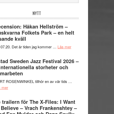
bplatsen
NYTT
cension: Håkan Hellström –
skvarna Folkets Park – en helt
sande kväll
om
 07.20. Det är tiden jag kommer …
Läs mer
Recension:
Håkan
tad Sweden Jazz Festival 2026 –
Hellström
 Internationella storheter och
–
amarbeten
Huskvarna
RT ROSENWINKEL tillhör en av vår tids …
Folkets
om
s mer
Park
Ystad
–
Sweden
 trailern för The X-Files: I Want
en
Jazz
 Believe – Vrach Frankenshtey –
helt
Festival
d Fox Mulder och Dana Scully
lysande