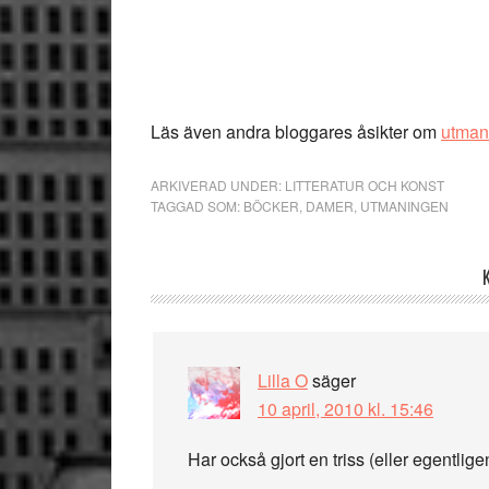
Läs även andra bloggares åsikter om
utman
ARKIVERAD UNDER:
LITTERATUR OCH KONST
TAGGAD SOM:
BÖCKER
,
DAMER
,
UTMANINGEN
Läsarkommentarer
Lilla O
säger
10 april, 2010 kl. 15:46
Har också gjort en triss (eller egentligen