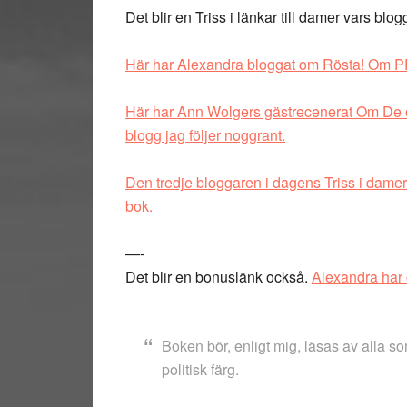
Det blir en Triss i länkar till damer vars blogg
Här har Alexandra bloggat om Rösta! Om PR
Här har Ann Wolgers gästrecenerat Om De o
blogg jag följer noggrant.
Den tredje bloggaren i dagens Triss i dame
bok.
—-
Det blir en bonuslänk också.
Alexandra har 
Boken bör, enligt mig, läsas av alla so
politisk färg.