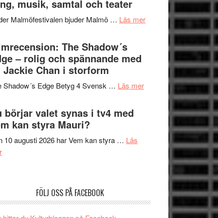
ng, musik, samtal och teater
att
Meidal
tänka
om
der Malmöfestivalen bjuder Malmö …
Läs mer
och
på
Malmöfestivalen
Roland
bjuder
lmrecension: The Shadow´s
Pöntinen
in
ge – rolig och spännande med
avslutar
till
 Jackie Chan i storform
Scensommar
sång,
på
om
e Shadow´s Edge Betyg 4 Svensk …
Läs mer
musik,
Artipelag
Filmrecension:
samtal
The
 börjar valet synas i tv4 med
och
Shadow
m kan styra Mauri?
teater
´s
 10 augusti 2026 har Vem kan styra …
Läs
Edge
om
r
–
Nu
rolig
börjar
och
valet
spännande
FÖLJ OSS PÅ FACEBOOK
synas
med
i
en
 hittar du Kulturbloggen på Facebook.