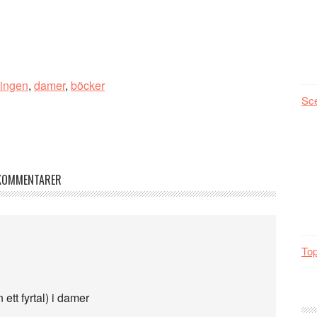
ingen
,
damer
,
böcker
Sc
KOMMENTARER
Top
 ett fyrtal) i damer