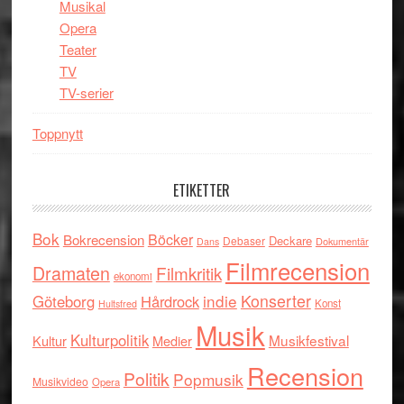
Musikal
Opera
Teater
TV
TV-serier
Toppnytt
ETIKETTER
Bok
Böcker
Bokrecension
Deckare
Debaser
Dokumentär
Dans
Filmrecension
Dramaten
Filmkritik
ekonomi
indie
Konserter
Göteborg
Hårdrock
Konst
Hultsfred
Musik
Kulturpolitik
Musikfestival
Kultur
Medier
Recension
Politik
Popmusik
Musikvideo
Opera