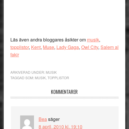
Läs även andra bloggares åsikter om
musik
,
topplistor
,
Kent
,
Muse
,
Lady Gaga
,
Owl City
,
Salem al
fakir
ARKIVERAD UNDER:
MUSIK
TAGGAD SOM:
MUSIK
,
TOPPLISTOR
Läsarkommentarer
KOMMENTARER
Bea
säger
8 april, 2010 kl. 19:10