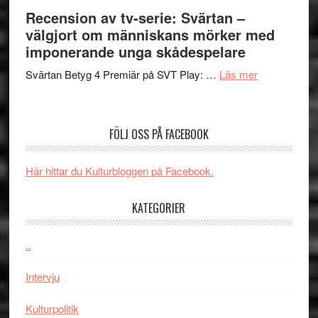
börjar
Recension av tv-serie: Svärtan –
rolig
valet
välgjort om människans mörker med
och
synas
imponerande unga skådespelare
spännande
i
med
om
Svärtan Betyg 4 Premiär på SVT Play: …
Läs mer
tv4
en
Recension
med
Jackie
av
Vem
Chan
tv-
kan
FÖLJ OSS PÅ FACEBOOK
i
serie:
styra
storform
Svärtan
Mauri?
Här hittar du Kulturbloggen på Facebook.
–
välgjort
KATEGORIER
om
människans
mörker
..
med
Intervju
imponerande
unga
Kulturpolitik
skådespelar