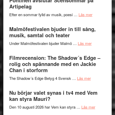
Pöntinen avslutar Scensommar på
fascineran
Artipelag
genrens
spännand
vidsträckta
om
Efter en sommar fylld av musik, poesi …
Läs mer
och
terräng
Lena
ger
Endre,
Malmöfestivalen bjuder in till sång,
mycket
Hannes
musik, samtal och teater
att
Meidal
tänka
om
Under Malmöfestivalen bjuder Malmö …
Läs mer
och
på
Malmöfestiva
Roland
bjuder
Filmrecension: The Shadow´s Edge –
Pöntinen
in
rolig och spännande med en Jackie
avslutar
till
Chan i storform
Scensommar
sång,
på
om
The Shadow´s Edge Betyg 4 Svensk …
Läs mer
musik,
Artipelag
Filmrecension
samtal
The
Nu börjar valet synas i tv4 med Vem
och
Shadow
kan styra Mauri?
teater
´s
om
Den 10 augusti 2026 har Vem kan styra …
Läs mer
Edge
Nu
–