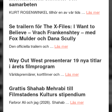
samarbeten
om
KURT ROSENWINKEL tillhör en av vår tids …
Läs mer
Ystad
Swede
Se trailern för The X-Files: I Want to
Jazz
Believe – Vrach Frankenshtey – med
Festiva
Fox Mulder och Dana Scully
2026
om
Den officiella trailern och …
Läs mer
–
Se
II
trailern
Way Out West presenterar 19 nya titlar
Internat
för
i årets filmprogram
storhet
The
och
om
Världspremiärer, kortfilmer och …
Läs mer
X-
samarb
Way
Files:
Out
Grattis Shahab Mehrabi till
I
West
Filmstadens Kulturs stipendium
Want
presenterar
to
om
Farbror Ali och jag (2026). Shahab …
Läs mer
19
Believe
Grattis
nya
–