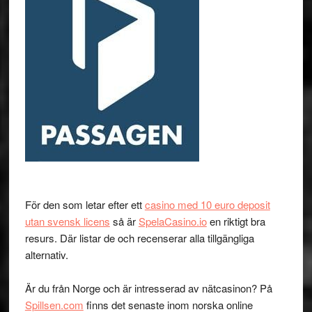
För den som letar efter ett
casino med 10 euro deposit
utan svensk licens
så är
SpelaCasino.io
en riktigt bra
resurs. Där listar de och recenserar alla tillgängliga
alternativ.
Är du från Norge och är intresserad av nätcasinon? På
Spillsen.com
finns det senaste inom norska online