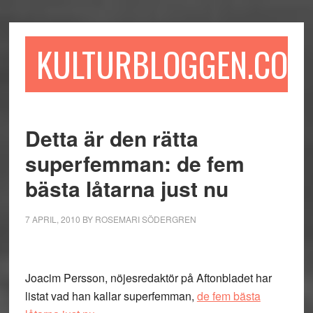
Hoppa
Hoppa
Hoppa
till
till
till
huvudinnehåll
det
sidfot
KULTURBLOGGEN.COM
primära
sidofältet
Detta är den rätta
superfemman: de fem
bästa låtarna just nu
7 APRIL, 2010
BY
ROSEMARI SÖDERGREN
Joacim Persson, nöjesredaktör på Aftonbladet har
listat vad han kallar superfemman,
de fem bästa