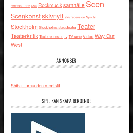
Scen
samhälle
Rockmusik
recensioner
rock
skivnytt
Scenkonst
skivrecension
Spotify
Teater
Stockholm
Stockholms stadsteater
Teaterkritik
Way Out
tv
Video
Teaterrecension
TV-serie
West
ANNONSER
Shiba - urhunden med stil
SPEL KAN SKAPA BEROENDE