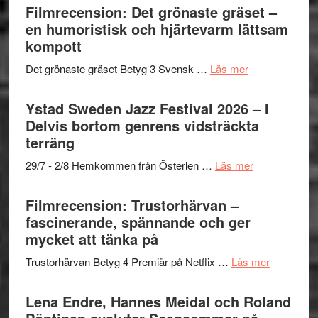
Shahab
Filmrecension: Det grönaste gräset –
titlar
Vrach
Mehrabi
en humoristisk och hjärtevarm lättsam
i
Frankenshtey
till
kompott
årets
–
Filmstadens
filmprogram
med
om
Det grönaste gräset Betyg 3 Svensk …
Läs mer
Kulturs
Fox
Filmrecension:
stipendium
Mulder
Det
Ystad Sweden Jazz Festival 2026 – I
och
grönaste
Delvis bortom genrens vidsträckta
Dana
gräset
terräng
Scully
–
om
29/7 - 2/8 Hemkommen från Österlen …
Läs mer
en
Ystad
humoristisk
Sweden
Filmrecension: Trustorhärvan –
och
Jazz
fascinerande, spännande och ger
hjärtevarm
Festival
mycket att tänka på
lättsam
2026
kompott
om
Trustorhärvan Betyg 4 Premiär på Netflix …
Läs mer
–
Filmrecens
I
Trustorhä
Lena Endre, Hannes Meidal och Roland
Delvis
–
bortom