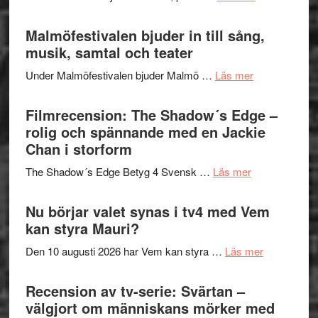
och
terräng
Lena
ger
Endre,
Malmöfestivalen bjuder in till sång,
mycket
Hannes
musik, samtal och teater
att
Meidal
tänka
om
Under Malmöfestivalen bjuder Malmö …
Läs mer
och
på
Malmöfestiva
Roland
bjuder
Filmrecension: The Shadow´s Edge –
Pöntinen
in
rolig och spännande med en Jackie
avslutar
till
Chan i storform
Scensommar
sång,
på
om
The Shadow´s Edge Betyg 4 Svensk …
Läs mer
musik,
Artipelag
Filmrecension
samtal
The
Nu börjar valet synas i tv4 med Vem
och
Shadow
kan styra Mauri?
teater
´s
om
Den 10 augusti 2026 har Vem kan styra …
Läs mer
Edge
Nu
–
börjar
Recension av tv-serie: Svärtan –
rolig
valet
välgjort om människans mörker med
och