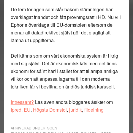
De fem förlagen som står bakom stämningen har
överklagat friandet och fått prövningsrätt i HD. Nu vill
Ephone överklaga till EU-domstolen eftersom de
menar att datadirektivet självt gör det olagligt att
lämna ut uppgifterna.
Det känns som om vårt ekonomiska system är i krig
med sig självt. Det är ekonomisk kris men det finns
ekonomi för så’nt här! I stället för att tillämpa rimliga
villkor och att anpassa lagarna till den moderna
tekniken får vi bevittna en ändlös juridisk karusell.
Intressant?
Läs även andra bloggares åsikter om
Ipred
,
EU
,
Högsta Domstol
,
juridik
,
fildelning
ARKIVERAD UNDER:
SCEN