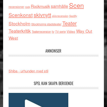
Scen
samhälle
Rockmusik
recensioner
rock
skivnytt
Scenkonst
skivrecension
Spotify
Teater
Stockholm
Stockholms stadsteater
Teaterkritik
Way Out
tv
Video
Teaterrecension
TV-serie
West
ANNONSER
Shiba - urhunden med stil
SPEL KAN SKAPA BEROENDE