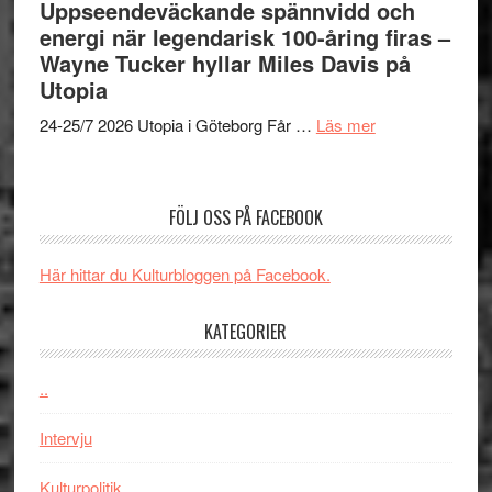
års-
Uppseendeväckande spännvidd och
Day
jubileum
energi när legendarisk 100-åring firas –
–
av
Wayne Tucker hyllar Miles Davis på
kan
Queen
Utopia
vara
Budapest
den
om
24-25/7 2026 Utopia i Göteborg Får …
Läs mer
bästa
Uppseendeväck
Spider-
spännvidd
Man
och
FÖLJ OSS PÅ FACEBOOK
filmen
energi
någonsin
när
Här hittar du Kulturbloggen på Facebook.
legendarisk
100-
KATEGORIER
åring
firas
–
..
Wayne
Intervju
Tucker
hyllar
Kulturpolitik