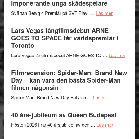
synas
imponerande unga skådespelare
spännande
i
med
om
Svärtan Betyg 4 Premiär på SVT Play: …
Läs mer
tv4
en
Recension
med
Jackie
av
Lars Vegas långfilmsdebut ARNE
Vem
Chan
tv-
GOES TO SPACE får världspremiär i
kan
i
serie:
Toronto
styra
storform
Svärtan
Mauri?
om
Lars Vegas långfilmsdebut ARNE GOES TO …
Läs mer
–
Lars
välgjort
Vegas
Filmrecension: Spider-Man: Brand New
om
långfi
Day – kan vara den bästa Spider-Man
människans
ARNE
filmen någonsin
mörker
GOES
med
om
Spider-Man: Brand New Day Betyg 5 …
Läs mer
TO
imponerande
Filmrecension
SPAC
unga
Spider-
40 års-jubileum av Queen Budapest
får
skådespelar
Man:
världs
om
Hösten 2026 firar 40-årsjubileet av den …
Läs mer
Brand
i
40
New
Toront