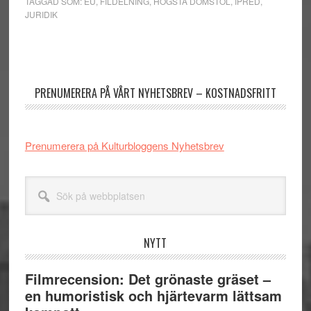
TAGGAD SOM:
EU
,
FILDELNING
,
HÖGSTA DOMSTOL
,
IPRED
,
JURIDIK
Primärt
sidofält
PRENUMERERA PÅ VÅRT NYHETSBREV – KOSTNADSFRITT
Prenumerera på Kulturbloggens Nyhetsbrev
Sök
på
webbplatsen
NYTT
Filmrecension: Det grönaste gräset –
en humoristisk och hjärtevarm lättsam