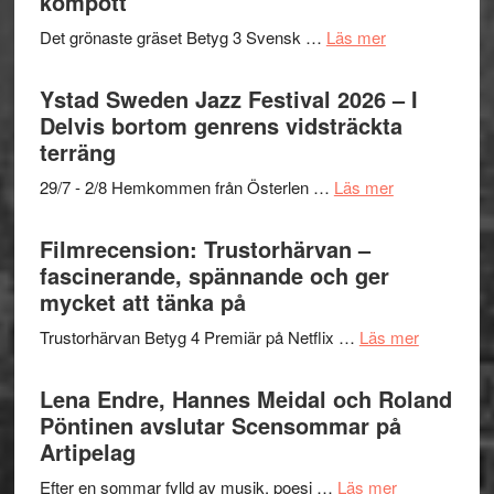
kompott
om
Det grönaste gräset Betyg 3 Svensk …
Läs mer
Filmrecension:
Det
Ystad Sweden Jazz Festival 2026 – I
grönaste
Delvis bortom genrens vidsträckta
gräset
terräng
–
om
29/7 - 2/8 Hemkommen från Österlen …
Läs mer
en
Ystad
humoristisk
Sweden
Filmrecension: Trustorhärvan –
och
Jazz
fascinerande, spännande och ger
hjärtevarm
Festival
mycket att tänka på
lättsam
2026
kompott
om
Trustorhärvan Betyg 4 Premiär på Netflix …
Läs mer
–
Filmrecens
I
Trustorhä
Lena Endre, Hannes Meidal och Roland
Delvis
–
Pöntinen avslutar Scensommar på
bortom
fascineran
Artipelag
genrens
spännand
vidsträckta
om
Efter en sommar fylld av musik, poesi …
Läs mer