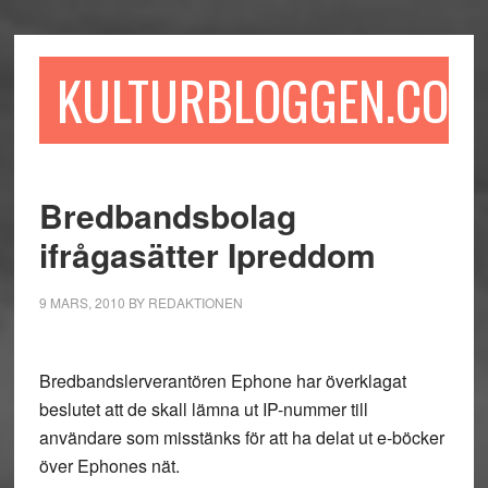
Hoppa
Hoppa
Hoppa
till
till
till
huvudinnehåll
det
sidfot
KULTURBLOGGEN.COM
primära
sidofältet
Bredbandsbolag
ifrågasätter Ipreddom
9 MARS, 2010
BY
REDAKTIONEN
Bredbandslerverantören Ephone har överklagat
beslutet att de skall lämna ut IP-nummer till
användare som misstänks för att ha delat ut e-böcker
över Ephones nät.