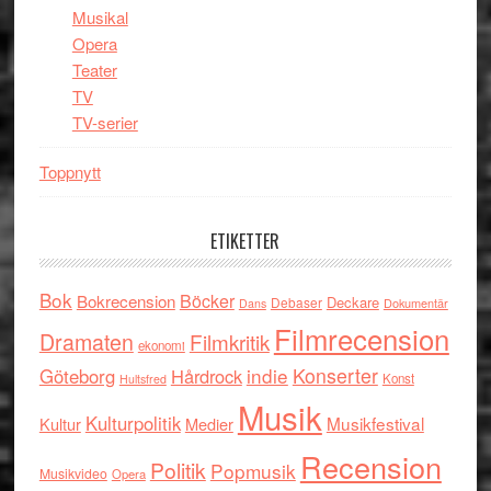
Musikal
Opera
Teater
TV
TV-serier
Toppnytt
ETIKETTER
Bok
Böcker
Bokrecension
Deckare
Debaser
Dokumentär
Dans
Filmrecension
Dramaten
Filmkritik
ekonomi
indie
Konserter
Göteborg
Hårdrock
Konst
Hultsfred
Musik
Kulturpolitik
Musikfestival
Kultur
Medier
Recension
Politik
Popmusik
Musikvideo
Opera