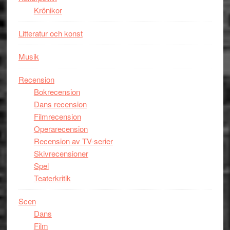
Miles
Krönikor
Davis
på
Litteratur och konst
Utopia
Musik
Recension
Bokrecension
Dans recension
Filmrecension
Operarecension
Recension av TV-serier
Skivrecensioner
Spel
Teaterkritik
Scen
Dans
Film