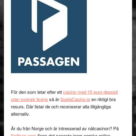
För den som letar efter ett
casino med 10 euro deposit
utan svensk licens
så är
SpelaCasino.io
en riktigt bra
resurs. Där listar de och recenserar alla tillgängliga
alternativ.
Är du från Norge och är intresserad av nätcasinon? På
Spillsen.com
finns det senaste inom norska online