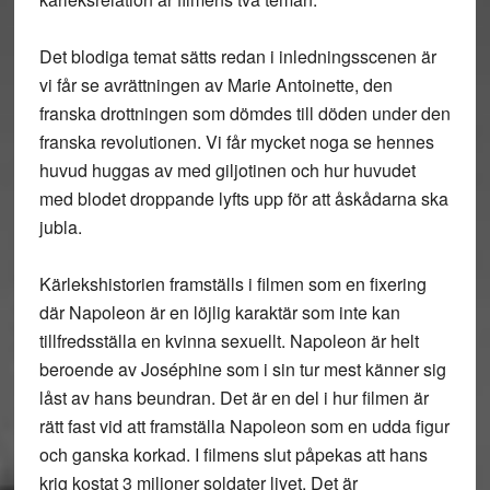
Det blodiga temat sätts redan i inledningsscenen är
vi får se avrättningen av Marie Antoinette, den
franska drottningen som dömdes till döden under den
franska revolutionen. Vi får mycket noga se hennes
huvud huggas av med giljotinen och hur huvudet
med blodet droppande lyfts upp för att åskådarna ska
jubla.
Kärlekshistorien framställs i filmen som en fixering
där Napoleon är en löjlig karaktär som inte kan
tillfredsställa en kvinna sexuellt. Napoleon är helt
beroende av Joséphine som i sin tur mest känner sig
låst av hans beundran. Det är en del i hur filmen är
rätt fast vid att framställa Napoleon som en udda figur
och ganska korkad. I filmens slut påpekas att hans
krig kostat 3 miljoner soldater livet. Det är