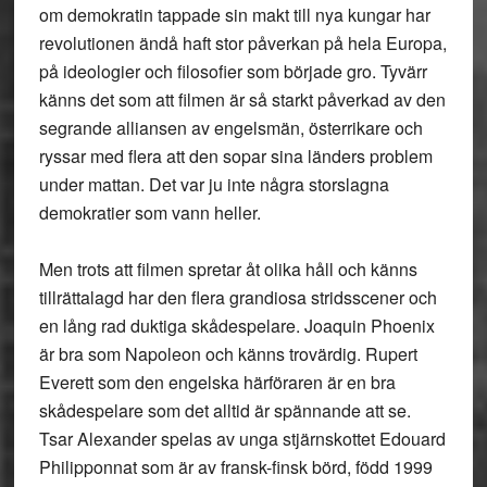
om demokratin tappade sin makt till nya kungar har
revolutionen ändå haft stor påverkan på hela Europa,
på ideologier och filosofier som började gro. Tyvärr
känns det som att filmen är så starkt påverkad av den
segrande alliansen av engelsmän, österrikare och
ryssar med flera att den sopar sina länders problem
under mattan. Det var ju inte några storslagna
demokratier som vann heller.
Men trots att filmen spretar åt olika håll och känns
tillrättalagd har den flera grandiosa stridsscener och
en lång rad duktiga skådespelare. Joaquin Phoenix
är bra som Napoleon och känns trovärdig. Rupert
Everett som den engelska härföraren är en bra
skådespelare som det alltid är spännande att se.
Tsar Alexander spelas av unga stjärnskottet Edouard
Philipponnat som är av fransk-finsk börd, född 1999