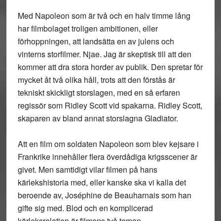
Med Napoleon som är två och en halv timme lång
har filmbolaget troligen ambitionen, eller
förhoppningen, att landsätta en av julens och
vinterns storfilmer. Njae. Jag är skeptisk till att den
kommer att dra stora horder av publik. Den spretar för
mycket åt två olika håll, trots att den förstås är
tekniskt skickligt storslagen, med en så erfaren
regissör som Ridley Scott vid spakarna. Ridley Scott,
skaparen av bland annat storslagna Gladiator.
Att en film om soldaten Napoleon som blev kejsare i
Frankrike innehåller flera överdådiga krigsscener är
givet. Men samtidigt vilar filmen på hans
kärlekshistoria med, eller kanske ska vi kalla det
beroende av, Joséphine de Beauharnais som han
gifte sig med. Blod och en komplicerad
kärleksrelation är filmens två teman.