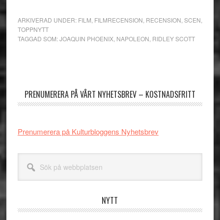
ARKIVERAD UNDER:
FILM
,
FILMRECENSION
,
RECENSION
,
SCEN
,
TOPPNYTT
TAGGAD SOM:
JOAQUIN PHOENIX
,
NAPOLEON
,
RIDLEY SCOTT
Primärt
sidofält
PRENUMERERA PÅ VÅRT NYHETSBREV – KOSTNADSFRITT
Prenumerera på Kulturbloggens Nyhetsbrev
Sök
på
webbplatsen
NYTT