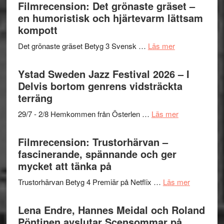
Filmrecension: Det grönaste gräset –
en humoristisk och hjärtevarm lättsam
kompott
om
Det grönaste gräset Betyg 3 Svensk …
Läs mer
Filmrecension:
Det
Ystad Sweden Jazz Festival 2026 – I
grönaste
Delvis bortom genrens vidsträckta
gräset
terräng
–
om
29/7 - 2/8 Hemkommen från Österlen …
Läs mer
en
Ystad
humoristisk
Sweden
Filmrecension: Trustorhärvan –
och
Jazz
fascinerande, spännande och ger
hjärtevarm
Festival
mycket att tänka på
lättsam
2026
kompott
om
Trustorhärvan Betyg 4 Premiär på Netflix …
Läs mer
–
Filmrecens
I
Trustorhä
Lena Endre, Hannes Meidal och Roland
Delvis
–
Pöntinen avslutar Scensommar på
bortom