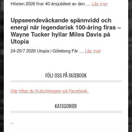
världs
om
Hösten 2026 firar 40-årsjubileet av den …
Läs mer
Brand
i
40
New
Toront
års-
Uppseendeväckande spännvidd och
Day
jubileum
energi när legendarisk 100-åring firas –
–
av
Wayne Tucker hyllar Miles Davis på
kan
Queen
Utopia
vara
Budapest
den
om
24-25/7 2026 Utopia i Göteborg Får …
Läs mer
bästa
Uppseendeväck
Spider-
spännvidd
Man
och
FÖLJ OSS PÅ FACEBOOK
filmen
energi
någonsin
när
Här hittar du Kulturbloggen på Facebook.
legendarisk
100-
KATEGORIER
åring
firas
–
..
Wayne