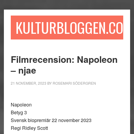
Hoppa
Hoppa
Hoppa
till
till
till
huvudinnehåll
det
sidfot
KULTURBLOGGEN.COM
primära
sidofältet
Filmrecension: Napoleon
– njae
21 NOVEMBER, 2023
BY
ROSEMARI SÖDERGREN
Napoleon
Betyg 3
Svensk biopremiär 22 november 2023
Regi Ridley Scott