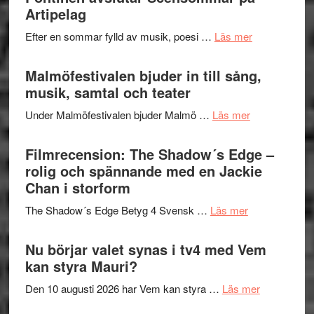
fascineran
Artipelag
genrens
spännand
vidsträckta
om
Efter en sommar fylld av musik, poesi …
Läs mer
och
terräng
Lena
ger
Endre,
Malmöfestivalen bjuder in till sång,
mycket
Hannes
musik, samtal och teater
att
Meidal
tänka
om
Under Malmöfestivalen bjuder Malmö …
Läs mer
och
på
Malmöfestiva
Roland
bjuder
Filmrecension: The Shadow´s Edge –
Pöntinen
in
rolig och spännande med en Jackie
avslutar
till
Chan i storform
Scensommar
sång,
på
om
The Shadow´s Edge Betyg 4 Svensk …
Läs mer
musik,
Artipelag
Filmrecension
samtal
The
Nu börjar valet synas i tv4 med Vem
och
Shadow
kan styra Mauri?
teater
´s
om
Den 10 augusti 2026 har Vem kan styra …
Läs mer
Edge
Nu
–