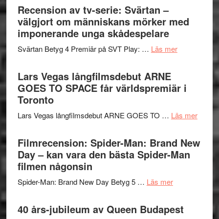
börjar
Recension av tv-serie: Svärtan –
rolig
valet
välgjort om människans mörker med
och
synas
imponerande unga skådespelare
spännande
i
med
om
Svärtan Betyg 4 Premiär på SVT Play: …
Läs mer
tv4
en
Recension
med
Jackie
av
Lars Vegas långfilmsdebut ARNE
Vem
Chan
tv-
GOES TO SPACE får världspremiär i
kan
i
serie:
Toronto
styra
storform
Svärtan
Mauri?
om
Lars Vegas långfilmsdebut ARNE GOES TO …
Läs mer
–
Lars
välgjort
Vegas
Filmrecension: Spider-Man: Brand New
om
långfi
Day – kan vara den bästa Spider-Man
människans
ARNE
filmen någonsin
mörker
GOES
med
om
Spider-Man: Brand New Day Betyg 5 …
Läs mer
TO
imponerande
Filmrecension
SPAC
unga
Spider-
40 års-jubileum av Queen Budapest
får
skådespelar
Man: