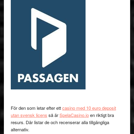
För den som letar efter ett
casino med 10 euro deposit
utan svensk licens
så är
SpelaCasino.io
en riktigt bra
resurs. Där listar de och recenserar alla tillgängliga
alternativ.