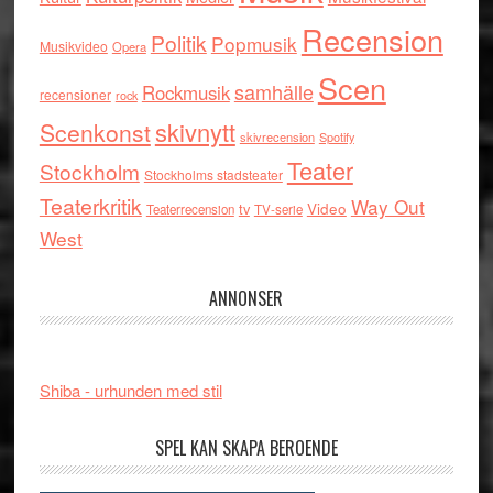
Recension
Politik
Popmusik
Musikvideo
Opera
Scen
samhälle
Rockmusik
recensioner
rock
skivnytt
Scenkonst
skivrecension
Spotify
Teater
Stockholm
Stockholms stadsteater
Teaterkritik
Way Out
tv
Video
Teaterrecension
TV-serie
West
ANNONSER
Shiba - urhunden med stil
SPEL KAN SKAPA BEROENDE