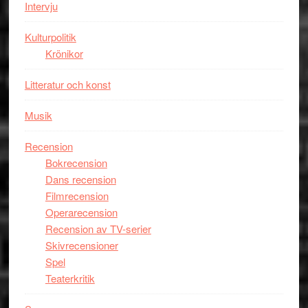
Intervju
Tucker
hyllar
Kulturpolitik
Miles
Krönikor
Davis
på
Litteratur och konst
Utopia
Musik
Recension
Bokrecension
Dans recension
Filmrecension
Operarecension
Recension av TV-serier
Skivrecensioner
Spel
Teaterkritik