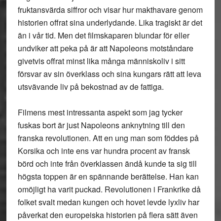
fruktansvärda siffror och visar hur makthavare genom
historien offrat sina underlydande. Lika tragiskt är det
än i vår tid. Men det filmskaparen blundar för eller
undviker att peka på är att Napoleons motståndare
givetvis offrat minst lika många människoliv i sitt
försvar av sin överklass och sina kungars rätt att leva
utsvävande liv på bekostnad av de fattiga.
Filmens mest intressanta aspekt som jag tycker
fuskas bort är just Napoleons anknytning till den
franska revolutionen. Att en ung man som föddes på
Korsika och inte ens var hundra procent av fransk
börd och inte från överklassen ändå kunde ta sig till
högsta toppen är en spännande berättelse. Han kan
omöjligt ha varit puckad. Revolutionen i Frankrike då
folket svalt medan kungen och hovet levde lyxliv har
påverkat den europeiska historien på flera sätt även