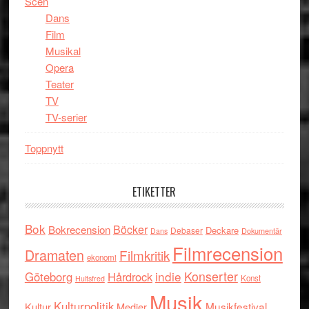
Scen
Dans
Film
Musikal
Opera
Teater
TV
TV-serier
Toppnytt
ETIKETTER
Bok
Böcker
Bokrecension
Deckare
Debaser
Dokumentär
Dans
Filmrecension
Dramaten
Filmkritik
ekonomi
indie
Konserter
Göteborg
Hårdrock
Konst
Hultsfred
Musik
Kulturpolitik
Musikfestival
Kultur
Medier