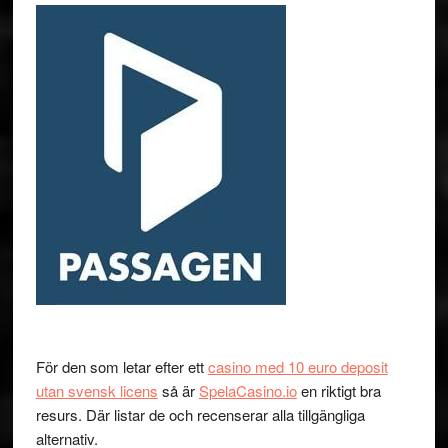
För den som letar efter ett
casino med 10 euro deposit
utan svensk licens
så är
SpelaCasino.io
en riktigt bra
resurs. Där listar de och recenserar alla tillgängliga
alternativ.