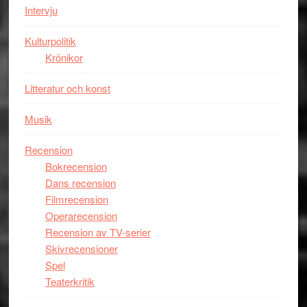
Intervju
imponerande
unga
Kulturpolitik
skådespelar
Krönikor
Litteratur och konst
Musik
Recension
Bokrecension
Dans recension
Filmrecension
Operarecension
Recension av TV-serier
Skivrecensioner
Spel
Teaterkritik