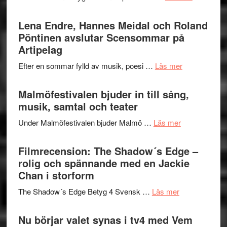
–
Filmrecens
I
Trustorhä
Lena Endre, Hannes Meidal och Roland
Delvis
–
Pöntinen avslutar Scensommar på
bortom
fascineran
Artipelag
genrens
spännand
vidsträckta
om
Efter en sommar fylld av musik, poesi …
Läs mer
och
terräng
Lena
ger
Endre,
Malmöfestivalen bjuder in till sång,
mycket
Hannes
musik, samtal och teater
att
Meidal
tänka
om
Under Malmöfestivalen bjuder Malmö …
Läs mer
och
på
Malmöfestiva
Roland
bjuder
Filmrecension: The Shadow´s Edge –
Pöntinen
in
rolig och spännande med en Jackie
avslutar
till
Chan i storform
Scensommar
sång,
på
om
The Shadow´s Edge Betyg 4 Svensk …
Läs mer
musik,
Artipelag
Filmrecension
samtal
The
Nu börjar valet synas i tv4 med Vem
och