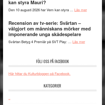
Shadow
kan styra Mauri?
teater
´s
om
Den 10 augusti 2026 har Vem kan styra …
Läs mer
Edge
Nu
–
börjar
Recension av tv-serie: Svärtan –
rolig
valet
välgjort om människans mörker med
och
synas
imponerande unga skådespelare
spännande
i
med
om
Svärtan Betyg 4 Premiär på SVT Play: …
Läs mer
tv4
en
Recension
med
Jackie
av
Vem
Chan
tv-
kan
FÖLJ OSS PÅ FACEBOOK
i
serie:
styra
storform
Svärtan
Mauri?
Här hittar du Kulturbloggen på Facebook.
–
välgjort
KATEGORIER
om
människans
mörker
..
med