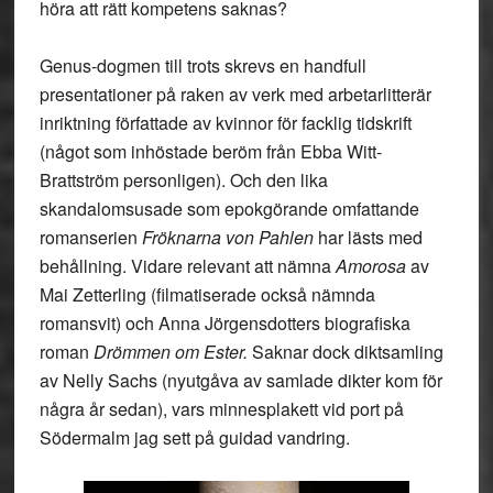
höra att rätt kompetens saknas?
Genus-dogmen till trots skrevs en handfull
presentationer på raken av verk med arbetarlitterär
inriktning författade av kvinnor för facklig tidskrift
(något som inhöstade beröm från Ebba Witt-
Brattström personligen). Och den lika
skandalomsusade som epokgörande omfattande
romanserien
Fröknarna von Pahlen
har lästs med
behållning. Vidare relevant att nämna
Amorosa
av
Mai Zetterling (filmatiserade också nämnda
romansvit) och Anna Jörgensdotters biografiska
roman
Drömmen om Ester.
Saknar dock diktsamling
av Nelly Sachs (nyutgåva av samlade dikter kom för
några år sedan), vars minnesplakett vid port på
Södermalm jag sett på guidad vandring.