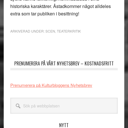
historiska karaktärer. Åstadkommer något alldeles
extra som tar publiken i besittning!
ARKIVERAD UNDER:
SCEN
,
TEATERKRITIK
Primärt
sidofält
PRENUMERERA PÅ VÅRT NYHETSBREV – KOSTNADSFRITT
Prenumerera på Kulturbloggens Nyhetsbrev
Sök
på
webbplatsen
NYTT