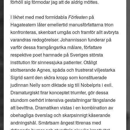
förhöll sig förmodar jag att de aldrig möttes.
I likhet med med formidabla
Förfesten
på
Hagateatern låter emellertid manusförfattarna trion
konfronteras, skenbart umgås och framför allt avbryta
varandras redogörelser. Johannisson funderar på
varför dessa framgångsrika målare, författare
respektive poet hamnade på Sveriges största
institution för sinnessjuka patienter. Otåligt
stoltserande Agnes, späda och frustrerat viljestarka
Sigrid samt den sköra kropp som konstituerade
judinnan Nelly som diktade sig till Nobelpris i exil.
Dramaturgiskt firar konceptet triumfer, gör dessa
stundom oerhört intensiva gestaltningar fängslande
att bevittna. Dramatiken vistas i en kombination av
obehagliga överslag och skarpsinnigt kåserande
andningshål. Smärtsam ångest förenas med