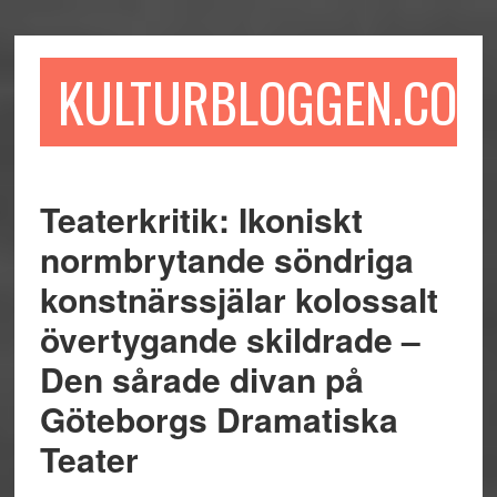
Hoppa
Hoppa
Hoppa
till
till
till
huvudinnehåll
det
sidfot
KULTURBLOGGEN.COM
primära
sidofältet
Teaterkritik: Ikoniskt
normbrytande söndriga
konstnärssjälar kolossalt
övertygande skildrade –
Den sårade divan på
Göteborgs Dramatiska
Teater