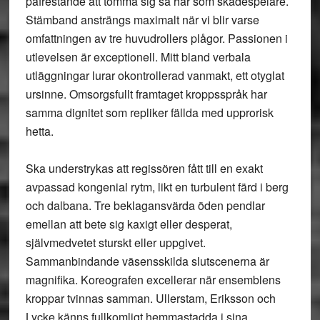
påfrestande att tömma sig så här som skådespelare.
Stämband ansträngs maximalt när vi blir varse
omfattningen av tre huvudrollers plågor. Passionen i
utlevelsen är exceptionell. Mitt bland verbala
utläggningar lurar okontrollerad vanmakt, ett otyglat
ursinne. Omsorgsfullt framtaget kroppsspråk har
samma dignitet som repliker fällda med upprorisk
hetta.
Ska understrykas att regissören fått till en exakt
avpassad kongenial rytm, likt en turbulent färd i berg
och dalbana. Tre beklagansvärda öden pendlar
emellan att bete sig kaxigt eller desperat,
självmedvetet sturskt eller uppgivet.
Sammanbindande väsensskilda slutscenerna är
magnifika. Koreografen excellerar när ensemblens
kroppar tvinnas samman. Ullerstam, Eriksson och
Lycke känns fullkomligt hemmastadda i sina