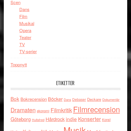
Scen
Dans
Film
Musikal
Opera
Teater
TV
TV-serier
Toppnytt
ETIKETTER
Bok
Böcker
Bokrecension
Deckare
Debaser
Dokumentär
Dans
Filmrecension
Dramaten
Filmkritik
ekonomi
indie
Konserter
Göteborg
Hårdrock
Konst
Hultsfred
Musik