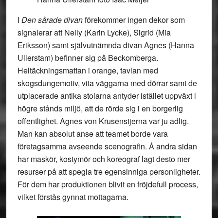
I
Den sårade divan
förekommer ingen dekor som
signalerar att Nelly (Karin Lycke), Sigrid (Mia
Eriksson) samt självutnämnda divan Agnes (Hanna
Ullerstam) befinner sig på Beckomberga.
Heltäckningsmattan i orange, tavlan med
skogsdungemotiv, vita väggarna med dörrar samt de
utplacerade antika stolarna antyder istället uppväxt i
högre stånds miljö, att de rörde sig i en borgerlig
offentlighet. Agnes von Krusenstjerna var ju adlig.
Man kan absolut anse att teamet borde vara
företagsamma avseende scenografin. Å andra sidan
har maskör, kostymör och koreograf lagt desto mer
resurser på att spegla tre egensinniga personligheter.
För dem har produktionen blivit en fröjdefull process,
vilket förstås gynnat mottagarna.