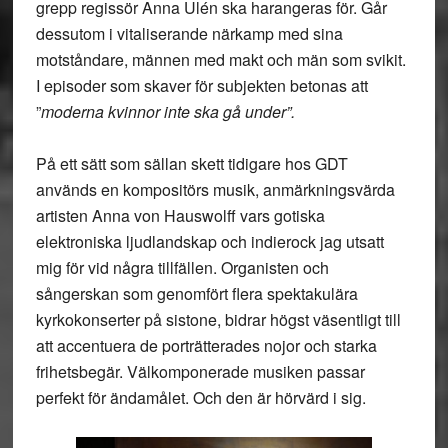
grepp regissör Anna Ulén ska harangeras för. Går
dessutom i vitaliserande närkamp med sina
motståndare, männen med makt och män som svikit.
I episoder som skaver för subjekten betonas att
”
moderna kvinnor inte ska gå under”.
På ett sätt som sällan skett tidigare hos GDT
används en kompositörs musik, anmärkningsvärda
artisten Anna von Hauswolff vars gotiska
elektroniska ljudlandskap och indierock jag utsatt
mig för vid några tillfällen. Organisten och
sångerskan som genomfört flera spektakulära
kyrkokonserter på sistone, bidrar högst väsentligt till
att accentuera de porträtterades nojor och starka
frihetsbegär. Välkomponerade musiken passar
perfekt för ändamålet. Och den är hörvärd i sig.