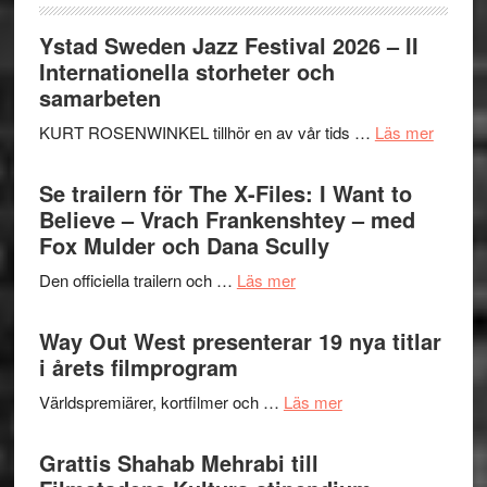
Ystad Sweden Jazz Festival 2026 – II
Internationella storheter och
samarbeten
om
KURT ROSENWINKEL tillhör en av vår tids …
Läs mer
Ystad
Swede
Se trailern för The X-Files: I Want to
Jazz
Believe – Vrach Frankenshtey – med
Festiva
Fox Mulder och Dana Scully
2026
om
Den officiella trailern och …
Läs mer
–
Se
II
trailern
Way Out West presenterar 19 nya titlar
Internat
för
i årets filmprogram
storhet
The
och
om
Världspremiärer, kortfilmer och …
Läs mer
X-
samarb
Way
Files:
Out
Grattis Shahab Mehrabi till
I
West