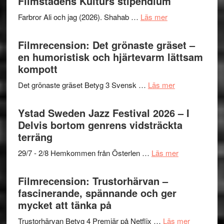
Filmstadens Kulturs stipendium
Want
presenterar
to
om
Farbror Ali och jag (2026). Shahab …
Läs mer
19
Believe
Grattis
nya
–
Shahab
Filmrecension: Det grönaste gräset –
titlar
Vrach
Mehrabi
en humoristisk och hjärtevarm lättsam
i
Frankenshtey
till
kompott
årets
–
Filmstadens
filmprogram
med
om
Det grönaste gräset Betyg 3 Svensk …
Läs mer
Kulturs
Fox
Filmrecension:
stipendium
Mulder
Det
Ystad Sweden Jazz Festival 2026 – I
och
grönaste
Delvis bortom genrens vidsträckta
Dana
gräset
terräng
Scully
–
om
29/7 - 2/8 Hemkommen från Österlen …
Läs mer
en
Ystad
humoristisk
Sweden
Filmrecension: Trustorhärvan –
och
Jazz
fascinerande, spännande och ger
hjärtevarm
Festival
mycket att tänka på
lättsam
2026
kompott
om
Trustorhärvan Betyg 4 Premiär på Netflix …
Läs mer