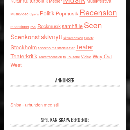
Kulturpolitik
Musikfestival
Kultur
Medier
Recension
Politik
Popmusik
Musikvideo
Opera
Scen
samhälle
Rockmusik
recensioner
rock
skivnytt
Scenkonst
skivrecension
Spotify
Teater
Stockholm
Stockholms stadsteater
Teaterkritik
Way Out
tv
Video
Teaterrecension
TV-serie
West
ANNONSER
Shiba - urhunden med stil
SPEL KAN SKAPA BEROENDE