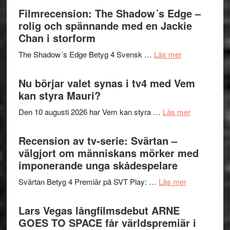
Roland
bjuder
Filmrecension: The Shadow´s Edge –
Pöntinen
in
rolig och spännande med en Jackie
avslutar
till
Chan i storform
Scensommar
sång,
på
om
The Shadow´s Edge Betyg 4 Svensk …
Läs mer
musik,
Artipelag
Filmrecension
samtal
The
Nu börjar valet synas i tv4 med Vem
och
Shadow
kan styra Mauri?
teater
´s
om
Den 10 augusti 2026 har Vem kan styra …
Läs mer
Edge
Nu
–
börjar
Recension av tv-serie: Svärtan –
rolig
valet
välgjort om människans mörker med
och
synas
imponerande unga skådespelare
spännande
i
med
om
Svärtan Betyg 4 Premiär på SVT Play: …
Läs mer
tv4
en
Recension
med
Jackie
av
Lars Vegas långfilmsdebut ARNE
Vem
Chan
tv-
GOES TO SPACE får världspremiär i
kan
i