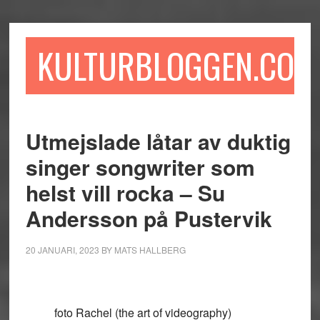
Hoppa
Hoppa
Hoppa
till
till
till
huvudinnehåll
det
sidfot
KULTURBLOGGEN.COM
primära
sidofältet
Utmejslade låtar av duktig
singer songwriter som
helst vill rocka – Su
Andersson på Pustervik
20 JANUARI, 2023
BY
MATS HALLBERG
foto Rachel (the art of videography)