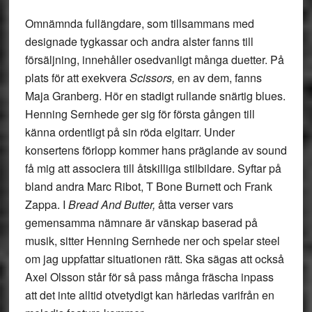
Omnämnda fullängdare, som tillsammans med
designade tygkassar och andra alster fanns till
försäljning, innehåller osedvanligt många duetter. På
plats för att exekvera
Scissors,
en av dem, fanns
Maja Granberg. Hör en stadigt rullande snärtig blues.
Henning Sernhede ger sig för första gången till
känna ordentligt på sin röda elgitarr. Under
konsertens förlopp kommer hans präglande av sound
få mig att associera till åtskilliga stilbildare. Syftar på
bland andra Marc Ribot, T Bone Burnett och Frank
Zappa. I
Bread And Butter,
åtta verser vars
gemensamma nämnare är vänskap baserad på
musik, sitter Henning Sernhede ner och spelar steel
om jag uppfattar situationen rätt. Ska sägas att också
Axel Olsson står för så pass många fräscha inpass
att det inte alltid otvetydigt kan härledas varifrån en