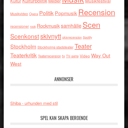
Kulturpolitik
Musikfestival
Kultur
Medier
Recension
Politik
Popmusik
Musikvideo
Opera
Scen
samhälle
Rockmusik
recensioner
rock
skivnytt
Scenkonst
skivrecension
Spotify
Teater
Stockholm
Stockholms stadsteater
Teaterkritik
Way Out
tv
Video
Teaterrecension
TV-serie
West
ANNONSER
Shiba - urhunden med stil
SPEL KAN SKAPA BEROENDE