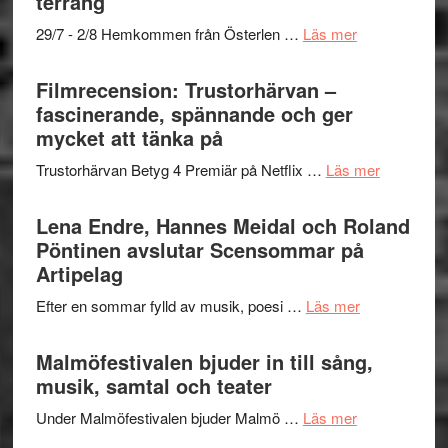
terräng
–
om
29/7 - 2/8 Hemkommen från Österlen …
Läs mer
en
Ystad
humoristisk
Sweden
Filmrecension: Trustorhärvan –
och
Jazz
fascinerande, spännande och ger
hjärtevarm
Festival
mycket att tänka på
lättsam
2026
kompott
om
Trustorhärvan Betyg 4 Premiär på Netflix …
Läs mer
–
Filmrecens
I
Trustorhä
Lena Endre, Hannes Meidal och Roland
Delvis
–
Pöntinen avslutar Scensommar på
bortom
fascineran
Artipelag
genrens
spännand
vidsträckta
om
Efter en sommar fylld av musik, poesi …
Läs mer
och
terräng
Lena
ger
Endre,
Malmöfestivalen bjuder in till sång,
mycket
Hannes
musik, samtal och teater
att
Meidal
tänka
om
Under Malmöfestivalen bjuder Malmö …
Läs mer
och
på
Malmöfestiva