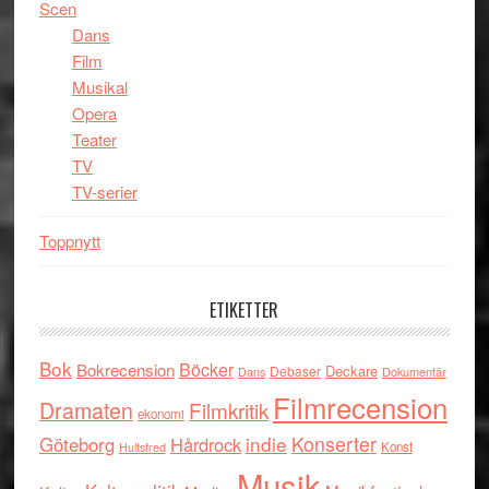
Scen
Dans
Film
Musikal
Opera
Teater
TV
TV-serier
Toppnytt
ETIKETTER
Bok
Böcker
Bokrecension
Deckare
Debaser
Dokumentär
Dans
Filmrecension
Dramaten
Filmkritik
ekonomi
indie
Konserter
Göteborg
Hårdrock
Konst
Hultsfred
Musik