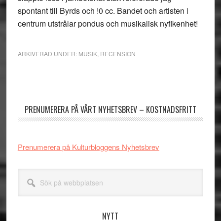
spontant till Byrds och !0 cc. Bandet och artisten i
centrum utstrålar pondus och musikalisk nyfikenhet!
ARKIVERAD UNDER:
MUSIK
,
RECENSION
Primärt
sidofält
PRENUMERERA PÅ VÅRT NYHETSBREV – KOSTNADSFRITT
Prenumerera på Kulturbloggens Nyhetsbrev
Sök
på
webbplatsen
NYTT