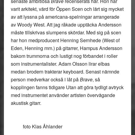
senaste ambitiösa
Brave
recenserats här. Hon har
varit arkitekt, värd för Öppen Scen och lärt sig mycket
av att lyssna på americana-spelningar arrangerade
av Woody West. Att jag råkade upptäcka Andersson
måste tillskrivas slumpens skördar. Med sig på scen
har hon medproducent Henning Sernhede (West of
Eden, Henning mm.) på gitarrer, Hampus Andersson
bakom trummorna och lustigt nog förbandet i roller
som instrumentalister. Adam Olsson lirar elbas
medan brodern trakterar keyboard. Senast nämnde
person medverkar också i låt på
Brave
, så
kopplingen fanns tidigare Utan att göra tydligt avtryck
med instrumentet använder artisten övervägande
akustisk gitarr.
foto Klas Åhlander