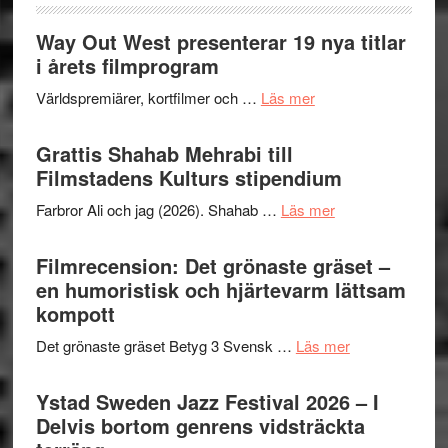
Way Out West presenterar 19 nya titlar
i årets filmprogram
om
Världspremiärer, kortfilmer och …
Läs mer
Way
Out
Grattis Shahab Mehrabi till
West
Filmstadens Kulturs stipendium
presenterar
om
Farbror Ali och jag (2026). Shahab …
Läs mer
19
Grattis
nya
Shahab
Filmrecension: Det grönaste gräset –
titlar
Mehrabi
en humoristisk och hjärtevarm lättsam
i
till
kompott
årets
Filmstadens
filmprogram
om
Det grönaste gräset Betyg 3 Svensk …
Läs mer
Kulturs
Filmrecension:
stipendium
Det
Ystad Sweden Jazz Festival 2026 – I
grönaste
Delvis bortom genrens vidsträckta
gräset