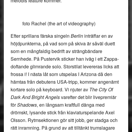
melodis feature kommer.
foto Rachel (the art of videography)
Efter sprillans färska singeln
Berlin
inträffar en av
höjdpunkterna, på vad som på skiva är såväl duett
som en mångfaldig bedrift av strängbändare
Sernhede. På Pustervik sticker han iväg i ett Zappa-
doftande glimrande solo. Storstilat levereras licks att
frossa i! I nästa låt som utspelas I Arizona då den
hämtas från debutens USA-tripp, kommer angenämt
kortare solo på keyboard. Vi njuter av
The City Of
Dark And Bright Angels
varefter det blir livepremiär
för
Shadows
, en långsam kraftfull dänga med
drömskt, lysande stick från klaviaturspelande Axel
Olsson. Rytmsektionen gör sitt jobb, ger stadga och
rätt inramning. På grund av att tilltänkt trumslagare