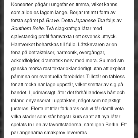
Konserten pågår i ungefär en timma, vilket känns
som alldeles lagom länge. Börjar intimt i form av
första spåret på
Brave.
Detta
Japanese Tea
följs av
Southern Belle.
Två slagkraftiga låtar med
självständig profil framväxta i ett osvensk uttryck.
Hantverket behärskas till fullo. Låtskrivaren är en
fena på betraktelser, harmonik, övergångar,
ackordföljder, dramatisk nerv med mera. Su med sin
ganska mörka röst textar oklanderligt utan att explicit
påminna om eventuella förebilder. Tillstår en fäbless
för att rocka när läge uppstår, vilket smittar av sig på
bandet. Ljudmässigt låter det förhållandevis hårt och
ibland onyanserat i upptakten, något som nöjaktigt
justeras. Flertalet titlar förklaras och vi får därtill veta
vilka städer som står högst i kurs samt att nya låtar
spelats in i en av favoritstäderna, nämligen Berlin. Ett
par angenäma smakprov levereras.