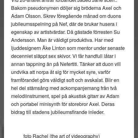
Bakom pseudonymen döljer sig bröderna Axel och
Adam Olsson. Skrev föregående månad om duons
jubileumsspelning på Nef, där de brukar husera i
egenskap av artistvärdar. Då gästade förresten Su
Andersson. Man är väldigt produktiva. Har med
ljuddesignern Åke Linton som mentor under senaste
decenniet släppt sex skivor. Vi får handfull låtar i
annan tappning än på Nefertiti. Tänker att duon vill
undvika att norpa åt sig för mycket syre, varför
framförandet görs väldigt soft och avskalat. Blir en
hel del stämsång med ackompanjemang från två
melodiinstrument, spel på akustisk gitarr av Adam
och portabel minisynth för storebror Axel. Deras
bidrag till stadens jubileumsfirande inleder.
foto Rachel (the art of videography)