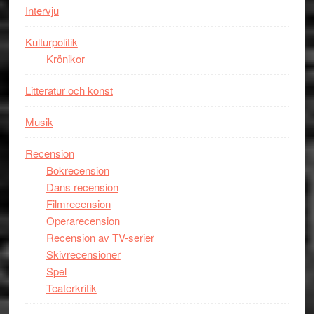
Intervju
Spider-
Man
Kulturpolitik
filmen
Krönikor
någonsin
Litteratur och konst
Musik
Recension
Bokrecension
Dans recension
Filmrecension
Operarecension
Recension av TV-serier
Skivrecensioner
Spel
Teaterkritik