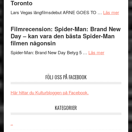
serie:
Toronto
styra
storform
Svärtan
Mauri?
om
Lars Vegas långfilmsdebut ARNE GOES TO …
Läs mer
–
Lars
välgjort
Vegas
Filmrecension: Spider-Man: Brand New
om
långfi
Day – kan vara den bästa Spider-Man
människans
ARNE
filmen någonsin
mörker
GOES
med
om
Spider-Man: Brand New Day Betyg 5 …
Läs mer
TO
imponerande
Filmrecension
SPAC
unga
Spider-
får
skådespelar
Man:
världs
FÖLJ OSS PÅ FACEBOOK
Brand
i
New
Toront
Här hittar du Kulturbloggen på Facebook.
Day
–
KATEGORIER
kan
vara
den
..
bästa