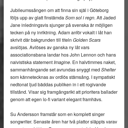
Jubileumssången om att finna sin själ i Göteborg
följs upp av glatt finstämda
Som sol i regn
. Att Jaded
Jane inledningsvis sjunger på svenska är möjligen
tecken på ny inriktning. Adam anför vokalt i låt han
skrivit där bakgrunden till titeln
Golden Scars
avslöjas. Avlöses av ganska ny låt vars
associationsbana landar hos John Lennon och hans
naivistiska statement
Imagine
. En halvtimmes naket,
sammanhängande set avrundas snyggt med
Shelter
som kännetecknas av ordlös stämsång. I sympatiskt
nedtonat ljud bäddas publiken in i ett rogivande
tillstånd. Visar sig framgångsrikt att prioritera ballader
genom att egen lo-fi variant elegant framhävs.
Su Andersson framstår som en komplett singer
songwriter. Senaste åren har två plattor släppts varav