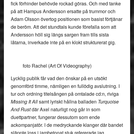
fick förhinder behövde rockad göras. Och med tanke
på att Hampus Andersson ersatte på trummor och
Adam Olsson övertog positionen som basist förtjänar
de beröm. Att det stundtals kunde förefalla som att
Andersson höll sig längs sargen fram tills sista
låtarna, inverkade inte på en klokt strukturerat gig.
foto Rachel (Art Of Videography)
Lycklig publik får vad den önskar på en utsökt
genomförd timme, nämligen en fullödig avslutning. I
tur och ordning titelsången på omtalade cd:n, riviga
Missing It All
samt lyriskt hållna balladen
Turquoise
And Rust
där Axel naturligt nog går in som
duettpartner, fungerar dessutom som ende
ackompanjatör. I de medryckande klanger där bandet
släppte loss i jambetonat stuk refererade jag