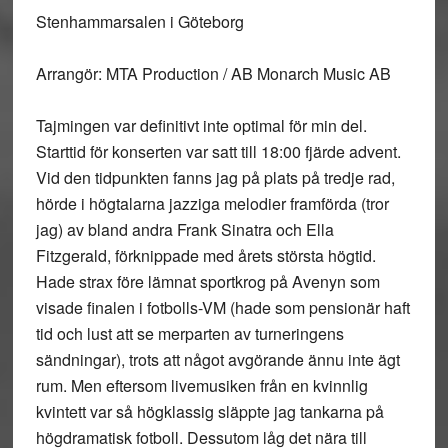
Stenhammarsalen i Göteborg
Arrangör: MTA Production / AB Monarch Music AB
Tajmingen var definitivt inte optimal för min del.
Starttid för konserten var satt till 18:00 fjärde advent.
Vid den tidpunkten fanns jag på plats på tredje rad,
hörde i högtalarna jazziga melodier framförda (tror
jag) av bland andra Frank Sinatra och Ella
Fitzgerald, förknippade med årets största högtid.
Hade strax före lämnat sportkrog på Avenyn som
visade finalen i fotbolls-VM (hade som pensionär haft
tid och lust att se merparten av turneringens
sändningar), trots att något avgörande ännu inte ägt
rum. Men eftersom livemusiken från en kvinnlig
kvintett var så högklassig släppte jag tankarna på
högdramatisk fotboll. Dessutom låg det nära till