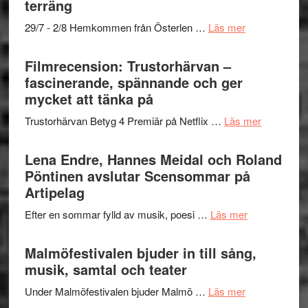
terräng
Scully
–
om
29/7 - 2/8 Hemkommen från Österlen …
Läs mer
en
Ystad
humoristisk
Sweden
Filmrecension: Trustorhärvan –
och
Jazz
fascinerande, spännande och ger
hjärtevarm
Festival
mycket att tänka på
lättsam
2026
kompott
om
Trustorhärvan Betyg 4 Premiär på Netflix …
Läs mer
–
Filmrecens
I
Trustorhä
Lena Endre, Hannes Meidal och Roland
Delvis
–
Pöntinen avslutar Scensommar på
bortom
fascineran
Artipelag
genrens
spännand
vidsträckta
om
Efter en sommar fylld av musik, poesi …
Läs mer
och
terräng
Lena
ger
Endre,
Malmöfestivalen bjuder in till sång,
mycket
Hannes
musik, samtal och teater
att
Meidal
tänka
om
Under Malmöfestivalen bjuder Malmö …
Läs mer
och
på
Malmöfestiva