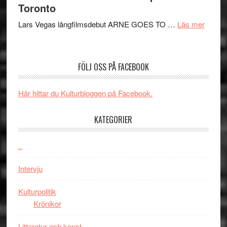
serie:
Toronto
styra
storform
Svärtan
Mauri?
om
Lars Vegas långfilmsdebut ARNE GOES TO …
Läs mer
–
Lars
välgjort
Vegas
om
långfi
människans
FÖLJ OSS PÅ FACEBOOK
ARNE
mörker
GOES
med
Här hittar du Kulturbloggen på Facebook.
TO
imponerande
SPAC
unga
KATEGORIER
får
skådespelar
världs
i
..
Toront
Intervju
Kulturpolitik
Krönikor
Litteratur och konst