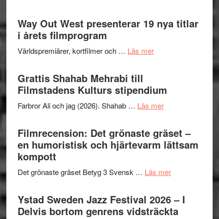
Se
trailern
Way Out West presenterar 19 nya titlar
för
i årets filmprogram
The
om
Världspremiärer, kortfilmer och …
Läs mer
X-
Way
Files:
Out
Grattis Shahab Mehrabi till
I
West
Filmstadens Kulturs stipendium
Want
presenterar
to
om
Farbror Ali och jag (2026). Shahab …
Läs mer
19
Believe
Grattis
nya
–
Shahab
Filmrecension: Det grönaste gräset –
titlar
Vrach
Mehrabi
en humoristisk och hjärtevarm lättsam
i
Frankenshtey
till
kompott
årets
–
Filmstadens
filmprogram
med
om
Det grönaste gräset Betyg 3 Svensk …
Läs mer
Kulturs
Fox
Filmrecension:
stipendium
Mulder
Det
Ystad Sweden Jazz Festival 2026 – I
och
grönaste
Delvis bortom genrens vidsträckta
Dana
gräset