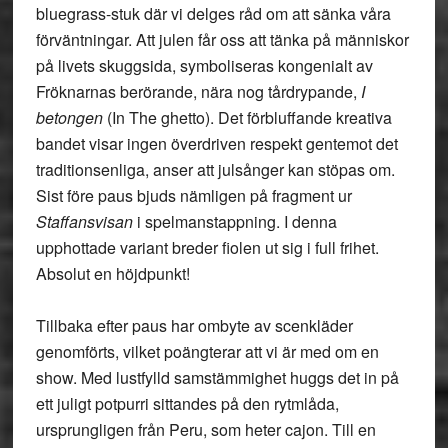
bluegrass-stuk där vi delges råd om att sänka våra
förväntningar. Att julen får oss att tänka på människor
på livets skuggsida, symboliseras kongenialt av
Fröknarnas berörande, nära nog tårdrypande,
I
betongen
(In The ghetto). Det förbluffande kreativa
bandet visar ingen överdriven respekt gentemot det
traditionsenliga, anser att julsånger kan stöpas om.
Sist före paus bjuds nämligen på fragment ur
Staffansvisan
i spelmanstappning. I denna
upphottade variant breder fiolen ut sig i full frihet.
Absolut en höjdpunkt!
Tillbaka efter paus har ombyte av scenkläder
genomförts, vilket poängterar att vi är med om en
show. Med lustfylld samstämmighet huggs det in på
ett juligt potpurri sittandes på den rytmlåda,
ursprungligen från Peru, som heter cajon. Till en