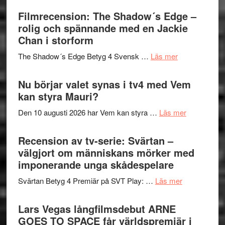
Roland
bjuder
Filmrecension: The Shadow´s Edge –
Pöntinen
in
rolig och spännande med en Jackie
avslutar
till
Chan i storform
Scensommar
sång,
på
om
The Shadow´s Edge Betyg 4 Svensk …
Läs mer
musik,
Artipelag
Filmrecension
samtal
The
Nu börjar valet synas i tv4 med Vem
och
Shadow
kan styra Mauri?
teater
´s
om
Den 10 augusti 2026 har Vem kan styra …
Läs mer
Edge
Nu
–
börjar
Recension av tv-serie: Svärtan –
rolig
valet
välgjort om människans mörker med
och
synas
imponerande unga skådespelare
spännande
i
med
om
Svärtan Betyg 4 Premiär på SVT Play: …
Läs mer
tv4
en
Recension
med
Jackie
av
Lars Vegas långfilmsdebut ARNE
Vem
Chan
tv-
GOES TO SPACE får världspremiär i
kan
i