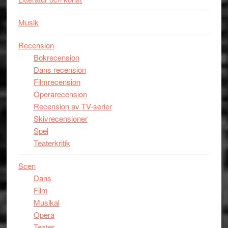
Musik
Recension
Bokrecension
Dans recension
Filmrecension
Operarecension
Recension av TV-serier
Skivrecensioner
Spel
Teaterkritik
Scen
Dans
Film
Musikal
Opera
Teater