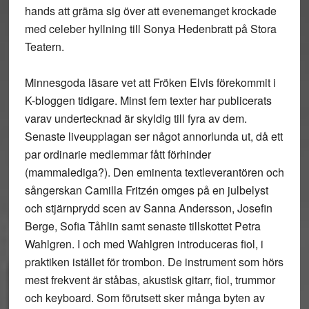
hands att gräma sig över att evenemanget krockade
med celeber hyllning till Sonya Hedenbratt på Stora
Teatern.
Minnesgoda läsare vet att Fröken Elvis förekommit i
K-bloggen tidigare. Minst fem texter har publicerats
varav undertecknad är skyldig till fyra av dem.
Senaste liveupplagan ser något annorlunda ut, då ett
par ordinarie medlemmar fått förhinder
(mammalediga?). Den eminenta textleverantören och
sångerskan Camilla Fritzén omges på en julbelyst
och stjärnprydd scen av Sanna Andersson, Josefin
Berge, Sofia Tåhlin samt senaste tillskottet Petra
Wahlgren. I och med Wahlgren introduceras fiol, i
praktiken istället för trombon. De instrument som hörs
mest frekvent är ståbas, akustisk gitarr, fiol, trummor
och keyboard. Som förutsett sker många byten av