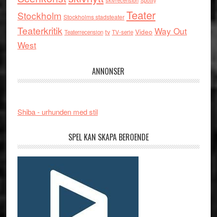
skivrecension
Spotify
Teater
Stockholm
Stockholms stadsteater
Teaterkritik
Way Out
tv
Video
Teaterrecension
TV-serie
West
ANNONSER
Shiba - urhunden med stil
SPEL KAN SKAPA BEROENDE