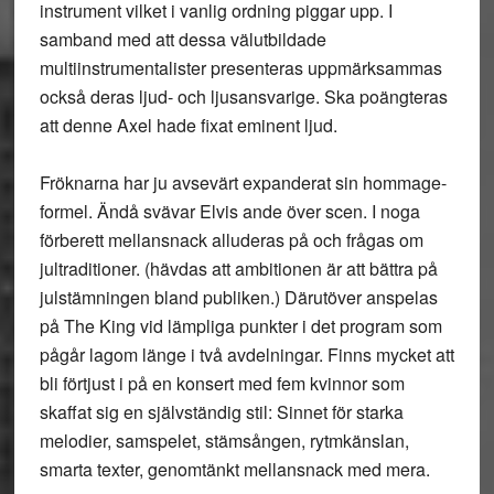
instrument vilket i vanlig ordning piggar upp. I
samband med att dessa välutbildade
multiinstrumentalister presenteras uppmärksammas
också deras ljud- och ljusansvarige. Ska poängteras
att denne Axel hade fixat eminent ljud.
Fröknarna har ju avsevärt expanderat sin hommage-
formel. Ändå svävar Elvis ande över scen. I noga
förberett mellansnack alluderas på och frågas om
jultraditioner. (hävdas att ambitionen är att bättra på
julstämningen bland publiken.) Därutöver anspelas
på The King vid lämpliga punkter i det program som
pågår lagom länge i två avdelningar. Finns mycket att
bli förtjust i på en konsert med fem kvinnor som
skaffat sig en självständig stil: Sinnet för starka
melodier, samspelet, stämsången, rytmkänslan,
smarta texter, genomtänkt mellansnack med mera.