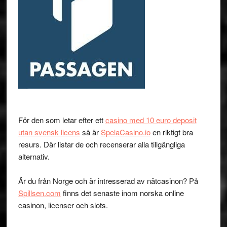
För den som letar efter ett
casino med 10 euro deposit
utan svensk licens
så är
SpelaCasino.io
en riktigt bra
resurs. Där listar de och recenserar alla tillgängliga
alternativ.
Är du från Norge och är intresserad av nätcasinon? På
Spillsen.com
finns det senaste inom norska online
casinon, licenser och slots.