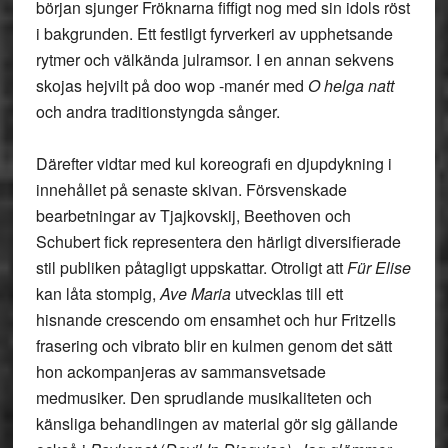
början sjunger Fröknarna fiffigt nog med sin idols röst
i bakgrunden. Ett festligt fyrverkeri av upphetsande
rytmer och välkända julramsor. I en annan sekvens
skojas hejvilt på doo wop -manér med
O helga natt
och andra traditionstyngda sånger.
Därefter vidtar med kul koreografi en djupdykning i
innehållet på senaste skivan. Försvenskade
bearbetningar av Tjajkovskij, Beethoven och
Schubert fick representera den härligt diversifierade
stil publiken påtagligt uppskattar. Otroligt att
Für Elise
kan låta stompig,
Ave Maria
utvecklas till ett
hisnande crescendo om ensamhet och hur Fritzells
frasering och vibrato blir en kulmen genom det sätt
hon ackompanjeras av sammansvetsade
medmusiker. Den sprudlande musikaliteten och
känsliga behandlingen av material gör sig gällande