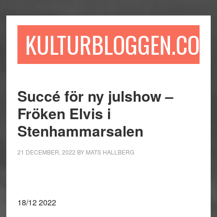
Hoppa
Hoppa
Hoppa
till
till
till
huvudinnehåll
det
sidfot
KULTURBLOGGEN.COM
primära
sidofältet
Succé för ny julshow –
Fröken Elvis i
Stenhammarsalen
21 DECEMBER, 2022
BY
MATS HALLBERG
18/12 2022