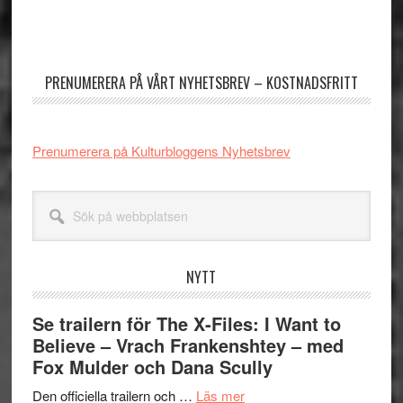
Primärt
sidofält
PRENUMERERA PÅ VÅRT NYHETSBREV – KOSTNADSFRITT
Prenumerera på Kulturbloggens Nyhetsbrev
Sök
på
webbplatsen
NYTT
Se trailern för The X-Files: I Want to
Believe – Vrach Frankenshtey – med
Fox Mulder och Dana Scully
om
Den officiella trailern och …
Läs mer