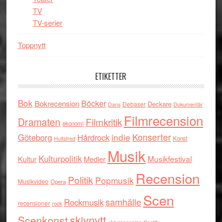
TV
TV-serier
Toppnytt
ETIKETTER
Bok
Böcker
Bokrecension
Deckare
Debaser
Dokumentär
Dans
Filmrecension
Dramaten
Filmkritik
ekonomi
indie
Konserter
Göteborg
Hårdrock
Konst
Hultsfred
Musik
Kulturpolitik
Musikfestival
Kultur
Medier
Recension
Politik
Popmusik
Musikvideo
Opera
Scen
samhälle
Rockmusik
recensioner
rock
skivnytt
Scenkonst