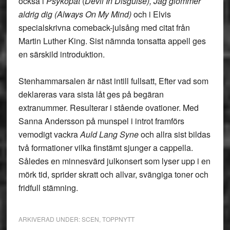
också i
Psykopat
(
Devil In Disguise), Jag glömmer
aldrig dig (Always On My Mind)
och i Elvis
specialskrivna comeback-julsång med citat från
Martin Luther King. Sist nämnda tonsatta appell ges
en särskild introduktion.
Stenhammarsalen är näst intill fullsatt, Efter vad som
deklareras vara sista låt ges på begäran
extranummer. Resulterar i stående ovationer. Med
Sanna Andersson på munspel i introt framförs
vemodigt vackra
Auld Lang Syne
och allra sist bildas
två formationer vilka finstämt sjunger a cappella.
Således en minnesvärd julkonsert som lyser upp i en
mörk tid, sprider skratt och allvar, svängiga toner och
fridfull stämning.
ARKIVERAD UNDER:
SCEN
,
TOPPNYTT