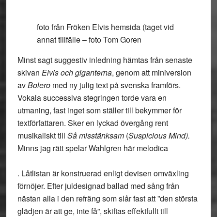
foto från Fröken Elvis hemsida (taget vid
annat tillfälle – foto Tom Goren
Minst sagt suggestiv inledning hämtas från senaste
skivan
Elvis och giganterna
, genom att miniversion
av
Bolero
med ny julig text på svenska framförs.
Vokala successiva stegringen torde vara en
utmaning, fast inget som ställer till bekymmer för
textförfattaren. Sker en lyckad övergång rent
musikaliskt till
Så misstänksam
(
Suspicious Mind).
Minns jag rätt spelar Wahlgren här melodica
. Låtlistan är konstruerad enligt devisen omväxling
förnöjer. Efter juldesignad ballad med sång från
nästan alla i den refräng som slår fast att ”den största
glädjen är att ge, inte få”, skiftas effektfullt till