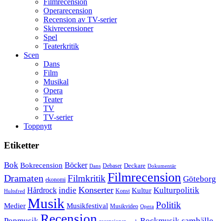
Filmrecension
Operarecension
Recension av TV-serier
Skivrecensioner
Spel
Teaterkritik
Scen
Dans
Film
Musikal
Opera
Teater
TV
TV-serier
Toppnytt
Etiketter
Bok
Bokrecension
Böcker
Deckare
Debaser
Dokumentär
Dans
Filmrecension
Dramaten
Filmkritik
Göteborg
ekonomi
Konserter
Hårdrock
indie
Kulturpolitik
Kultur
Konst
Hultsfred
Musik
Politik
Musikfestival
Medier
Musikvideo
Opera
Recension
samhälle
Popmusik
Rockmusik