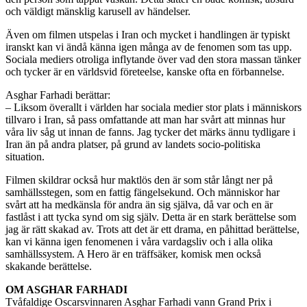
och väldigt mänsklig karusell av händelser.
Även om filmen utspelas i Iran och mycket i handlingen är typiskt
iranskt kan vi ändå känna igen många av de fenomen som tas upp.
Sociala mediers otroliga inflytande över vad den stora massan tänker
och tycker är en världsvid företeelse, kanske ofta en förbannelse.
Asghar Farhadi berättar:
– Liksom överallt i världen har sociala medier stor plats i människors
tillvaro i Iran, så pass omfattande att man har svårt att minnas hur
våra liv såg ut innan de fanns. Jag tycker det märks ännu tydligare i
Iran än på andra platser, på grund av landets socio-politiska
situation.
Filmen skildrar också hur maktlös den är som står långt ner på
samhällsstegen, som en fattig fängelsekund. Och människor har
svårt att ha medkänsla för andra än sig själva, då var och en är
fastlåst i att tycka synd om sig själv. Detta är en stark berättelse som
jag är rätt skakad av. Trots att det är ett drama, en påhittad berättelse,
kan vi känna igen fenomenen i våra vardagsliv och i alla olika
samhällssystem. A Hero är en träffsäker, komisk men också
skakande berättelse.
OM ASGHAR FARHADI
Tvåfaldige Oscarsvinnaren Asghar Farhadi vann Grand Prix i