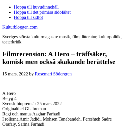
Hoppa till huvudinnehåll
Hoppa till det primära sidofältet
Hoppa till sidfot
Kulturbloggen.com
Sveriges största kulturmagasin: musik, film, litteratur, kulturpolitik,
teaterkritik
Filmrecension: A Hero – träffsäker,
komisk men också skakande berättelse
15 mars, 2022
by
Rosemari Södergren
A Hero
Betyg 4
Svensk biopremiär 25 mars 2022
Originaltitel Ghahreman
Regi och manus Asghar Farhadi
I rollerna Amir Jadidi, Mohsen Tanabandeh, Fereshteh Sadre
Orafaiy, Sarina Farhadi