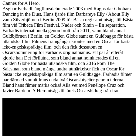
Cannes for A Hero.
Asghar Farhadi långfilmsdebuterade 2003 med Raghs dar Ghobar /
Dancing in the Dust. Hans fjärde film Darbareye Elly / About Elly
vann Silverbjörnen i Berlin 2009 för Bästa regi samt utsågs till Bästa
film vid Tribeca Film Festival. Nader och Simin – En separation,
Farhadis internationella genombrott från 2011, vann bland annat
Guldbjörnen i Berlin, en Golden Globe samt en Guldbagge för bästa
utländska film. Filmens framgångar kröntes med en Oscar för bästa
icke-engelskspråkiga film, och den fick dessutom en
Oscarsnominering för Farhadis originalmanus. Ett par år efteråt
gjorde han Det förflutna, som bland annat nominerades till en
Golden Globe för bästa utländska film, och 2016 kom The
Salesman som bland många andra utmärkelser fick en Oscar för
bästa icke-engelskspråkiga film samt en Guldbagge. Farhadis filmer
har därmed vunnit Irans enda två Oscarstatyetter genom tiderna.
Bland hans filmer märks också Alla vet med Penélope Cruz och
Javier Bardem. A Hero utsågs till årets Oscarsbidrag från Iran.