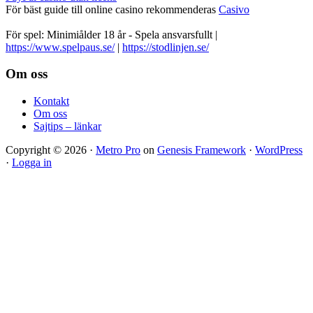
För bäst guide till online casino rekommenderas
Casivo
För spel: Minimiålder 18 år - Spela ansvarsfullt |
https://www.spelpaus.se/
|
https://stodlinjen.se/
Footer
Om oss
Kontakt
Om oss
Sajtips – länkar
Copyright © 2026 ·
Metro Pro
on
Genesis Framework
·
WordPress
·
Logga in