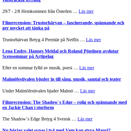
gräset
–
om
29/7 - 2/8 Hemkommen från Österlen …
Läs mer
en
Ystad
humoristisk
Sweden
Filmrecension: Trustorhärvan – fascinerande, spännande och
och
Jazz
ger mycket att tänka på
hjärtevarm
Festival
lättsam
2026
om
Trustorhärvan Betyg 4 Premiär på Netflix …
Läs mer
kompott
–
Filmrecension:
I
Trustorhärvan
Lena Endre, Hannes Meidal och Roland Pöntinen avslutar
Delvis
–
Scensommar på Artipelag
bortom
fascinerande,
genrens
spännande
om
Efter en sommar fylld av musik, poesi …
Läs mer
vidsträckta
och
Lena
terräng
ger
Endre,
Malmöfestivalen bjuder in till sång, musik, samtal och teater
mycket
Hannes
att
Meidal
om
Under Malmöfestivalen bjuder Malmö …
Läs mer
tänka
och
Malmöfestivalen
på
Roland
bjuder
Filmrecension: The Shadow´s Edge – rolig och spännande med
Pöntinen
in
en Jackie Chan i storform
avslutar
till
Scensommar
sång,
om
The Shadow´s Edge Betyg 4 Svensk …
Läs mer
på
musik,
Filmrecension:
Artipelag
samtal
The
Nu börjar valet synas i tv4 med Vem kan styra Mauri?