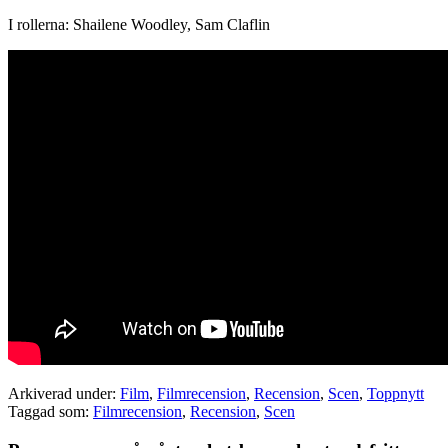
I rollerna: Shailene Woodley, Sam Claflin
Arkiverad under:
Film
,
Filmrecension
,
Recension
,
Scen
,
Toppnytt
Taggad som:
Filmrecension
,
Recension
,
Scen