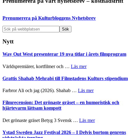
Primärt
Prenumerera på vårt nyhetsbrev – kostnadsfritt
sidofält
Prenumerera på Kulturbloggens Nyhetsbrev
Sök
på
webbplatsen
Nytt
Way Out West presenterar 19 nya titlar i årets filmprogram
om
Världspremiärer, kortfilmer och …
Läs mer
Way
Out
Grattis Shahab Mehrabi till Filmstadens Kulturs stipendium
West
presenterar
om
Farbror Ali och jag (2026). Shahab …
Läs mer
19
Grattis
nya
Shahab
Filmrecension: Det grönaste gräset – en humoristisk och
titlar
Mehrabi
hjärtevarm lättsam kompott
i
till
årets
Filmstadens
om
Det grönaste gräset Betyg 3 Svensk …
Läs mer
filmprogram
Kulturs
Filmrecension:
stipendium
Det
Ystad Sweden Jazz Festival 2026 – I Delvis bortom genrens
grönaste
vidsträckta terräng