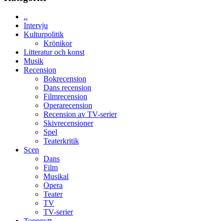
–
kan
..
vara
Intervju
den
Kulturpolitik
bästa
Krönikor
Spider-
Litteratur och konst
Man
Musik
filmen
Recension
någonsin
Bokrecension
Dans recension
Filmrecension
Operarecension
Recension av TV-serier
Skivrecensioner
Spel
Teaterkritik
Scen
Dans
Film
Musikal
Opera
Teater
TV
TV-serier
Toppnytt