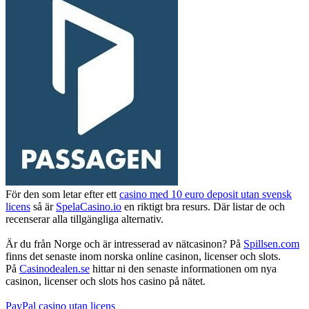
För den som letar efter ett
casino med 10 euro deposit utan svensk
licens
så är
SpelaCasino.io
en riktigt bra resurs. Där listar de och
recenserar alla tillgängliga alternativ.
Är du från Norge och är intresserad av nätcasinon? På
Spillsen.com
finns det senaste inom norska online casinon, licenser och slots.
På
Casinodealen.se
hittar ni den senaste informationen om nya
casinon, licenser och slots hos casino på nätet.
PayPal casino utan licens