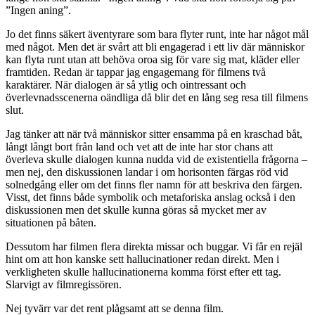
”Ingen aning”.
Jo det finns säkert äventyrare som bara flyter runt, inte har något mål
med något. Men det är svårt att bli engagerad i ett liv där människor
kan flyta runt utan att behöva oroa sig för vare sig mat, kläder eller
framtiden. Redan är tappar jag engagemang för filmens två
karaktärer. När dialogen är så ytlig och ointressant och
överlevnadsscenerna oändliga då blir det en lång seg resa till filmens
slut.
Jag tänker att när två människor sitter ensamma på en kraschad båt,
långt långt bort från land och vet att de inte har stor chans att
överleva skulle dialogen kunna nudda vid de existentiella frågorna –
men nej, den diskussionen landar i om horisonten färgas röd vid
solnedgång eller om det finns fler namn för att beskriva den färgen.
Visst, det finns både symbolik och metaforiska anslag också i den
diskussionen men det skulle kunna göras så mycket mer av
situationen på båten.
Dessutom har filmen flera direkta missar och buggar. Vi får en rejäl
hint om att hon kanske sett hallucinationer redan direkt. Men i
verkligheten skulle hallucinationerna komma först efter ett tag.
Slarvigt av filmregissören.
Nej tyvärr var det rent plågsamt att se denna film.