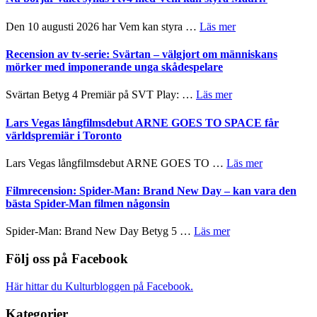
och
Shadow
teater
´s
om
Den 10 augusti 2026 har Vem kan styra …
Läs mer
Edge
Nu
–
börjar
Recension av tv-serie: Svärtan – välgjort om människans
rolig
valet
mörker med imponerande unga skådespelare
och
synas
spännande
i
om
Svärtan Betyg 4 Premiär på SVT Play: …
Läs mer
med
tv4
Recension
en
med
av
Lars Vegas långfilmsdebut ARNE GOES TO SPACE får
Jackie
Vem
tv-
världspremiär i Toronto
Chan
kan
serie:
i
styra
Svärtan
storform
om
Lars Vegas långfilmsdebut ARNE GOES TO …
Läs mer
Mauri?
–
Lars
välgjort
Vegas
Filmrecension: Spider-Man: Brand New Day – kan vara den
om
långfilmsde
bästa Spider-Man filmen någonsin
människans
ARNE
mörker
GOES
om
Spider-Man: Brand New Day Betyg 5 …
Läs mer
med
TO
Filmrecension:
imponerande
SPACE
Spider-
Följ oss på Facebook
unga
får
Man:
skådespelare
världspremi
Brand
Här hittar du Kulturbloggen på Facebook.
i
New
Toronto
Day
Kategorier