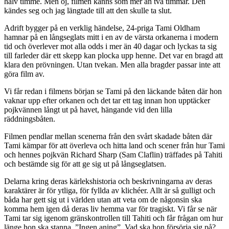
halv timme. Men oj, filmen känns som mer än två timmar. Den
kändes seg och jag längtade till att den skulle ta slut.
Adrift bygger på en verklig händelse, 24-priga Tami Oldham
hamnar på en långseglats mitt i en av de värsta orkanerna i modern
tid och överlever mot alla odds i mer än 40 dagar och lyckas ta sig
till farleder där ett skepp kan plocka upp henne. Det var en bragd att
klara den prövningen. Utan tvekan. Men alla bragder passar inte att
göra film av.
Vi får redan i filmens början se Tami på den läckande båten där hon
vaknar upp efter orkanen och det tar ett tag innan hon upptäcker
pojkvännen långt ut på havet, hängande vid den lilla
räddningsbåten.
Filmen pendlar mellan scenerna från den svårt skadade båten där
Tami kämpar för att överleva och hitta land och scener från hur Tami
och hennes pojkvän Richard Sharp (Sam Claflin) träffades på Tahiti
och bestämde sig för att ge sig ut på långseglatsen.
Delarna kring deras kärlekshistoria och beskrivningarna av deras
karaktärer är för ytliga, för fyllda av klichéer. Allt är så gulligt och
båda har gett sig ut i världen utan att veta om de någonsin ska
komma hem igen då deras liv hemma var för tragiskt. Vi får se när
Tami tar sig igenom gränskontrollen till Tahiti och får frågan om hur
länge hon ska stanna. ”Ingen aning”. Vad ska hon försörja sig på?