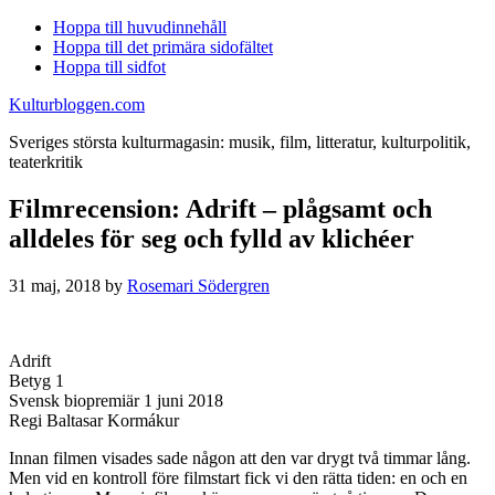
Hoppa till huvudinnehåll
Hoppa till det primära sidofältet
Hoppa till sidfot
Kulturbloggen.com
Sveriges största kulturmagasin: musik, film, litteratur, kulturpolitik,
teaterkritik
Filmrecension: Adrift – plågsamt och
alldeles för seg och fylld av klichéer
31 maj, 2018
by
Rosemari Södergren
Adrift
Betyg 1
Svensk biopremiär 1 juni 2018
Regi Baltasar Kormákur
Innan filmen visades sade någon att den var drygt två timmar lång.
Men vid en kontroll före filmstart fick vi den rätta tiden: en och en