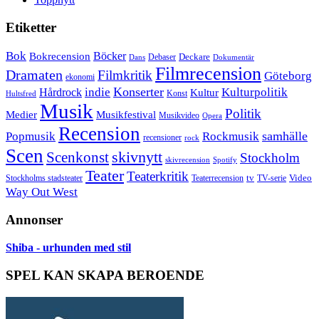
Etiketter
Bok
Bokrecension
Böcker
Deckare
Debaser
Dokumentär
Dans
Filmrecension
Dramaten
Filmkritik
Göteborg
ekonomi
Konserter
Hårdrock
indie
Kulturpolitik
Kultur
Konst
Hultsfred
Musik
Politik
Musikfestival
Medier
Musikvideo
Opera
Recension
samhälle
Popmusik
Rockmusik
recensioner
rock
Scen
skivnytt
Scenkonst
Stockholm
skivrecension
Spotify
Teater
Teaterkritik
Video
Stockholms stadsteater
tv
Teaterrecension
TV-serie
Way Out West
Annonser
Shiba - urhunden med stil
SPEL KAN SKAPA BEROENDE