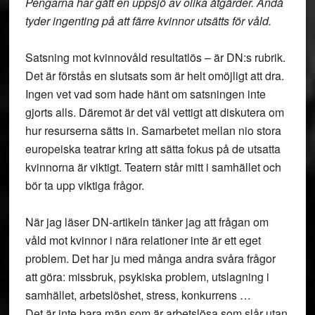
Pengarna har gått en uppsjö av olika åtgärder. Ändå
tyder ingenting på att färre kvinnor utsätts för våld.
Satsning mot kvinnovåld resultatlös – är DN:s rubrik.
Det är förstås en slutsats som är helt omöjligt att dra.
Ingen vet vad som hade hänt om satsningen inte
gjorts alls. Däremot är det väl vettigt att diskutera om
hur resurserna sätts in. Samarbetet mellan nio stora
europeiska teatrar kring att sätta fokus på de utsatta
kvinnorna är viktigt. Teatern står mitt i samhället och
bör ta upp viktiga frågor.
När jag läser DN-artikeln tänker jag att frågan om
våld mot kvinnor i nära relationer inte är ett eget
problem. Det har ju med många andra svåra frågor
att göra: missbruk, psykiska problem, utslagning i
samhället, arbetslöshet, stress, konkurrens …
Det är inte bara män som är arbetslösa som slår utan