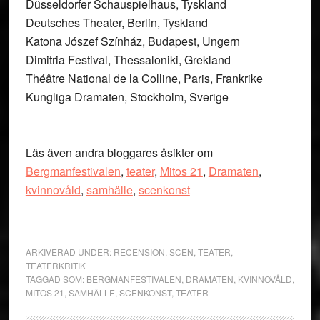
Düsseldorfer Schauspielhaus, Tyskland
Deutsches Theater, Berlin, Tyskland
Katona Jószef Színház, Budapest, Ungern
Dimitria Festival, Thessaloniki, Grekland
Théâtre National de la Colline, Paris, Frankrike
Kungliga Dramaten, Stockholm, Sverige
Läs även andra bloggares åsikter om
Bergmanfestivalen
,
teater
,
Mitos 21
,
Dramaten
,
kvinnovåld
,
samhälle
,
scenkonst
ARKIVERAD UNDER:
RECENSION
,
SCEN
,
TEATER
,
TEATERKRITIK
TAGGAD SOM:
BERGMANFESTIVALEN
,
DRAMATEN
,
KVINNOVÅLD
,
MITOS 21
,
SAMHÄLLE
,
SCENKONST
,
TEATER