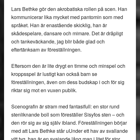
Lars Bethke gör den akrobatiska rollen på scen. Han
kommunicerar lika mycket med pantomin som med
språket. Han är enastående skicklig, han är
skådespelare, dansare och mimare. Det är dråpligt
och tankeväckande, jag blir både glad och
eftertänksam av föreställningen.
Eftersom den är lite drygt en timme och minspel och
kroppsspel är lustigt kan också barn se
föreställningen, även om dess budskap i och för sig
riktar sig mot en vuxen publik.
Scenografin är stram med fantasifull: en stor rund
stenliknande boll som föreställer Sisyfos sten – och
den rör sig av sig själv ibland. Föreställningen börjar
med att Lars Bethke står uUnder ett hav av svallande
vitt tyg, han är en svajande lång man i litet för stor