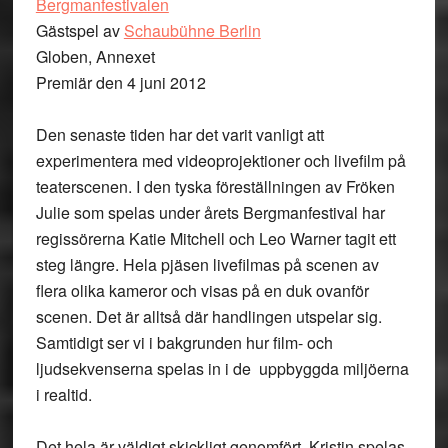
Bergmanfestivalen
Gästspel av
Schaubühne Berlin
Globen, Annexet
Premiär den 4 juni 2012
Den senaste tiden har det varit vanligt att
experimentera med videoprojektioner och livefilm på
teaterscenen. I den tyska föreställningen av Fröken
Julie som spelas under årets Bergmanfestival har
regissörerna Katie Mitchell och Leo Warner tagit ett
steg längre. Hela pjäsen livefilmas på scenen av
flera olika kameror och visas på en duk ovanför
scenen. Det är alltså där handlingen utspelar sig.
Samtidigt ser vi i bakgrunden hur film- och
ljudsekvenserna spelas in i de uppbyggda miljöerna
i realtid.
Det hela är väldigt skickligt genomfört. Kristin spelas