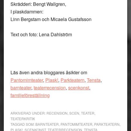
Skrädderi: Bengt Wallgren,
I plaskdammen:
Linn Bergstam och Micaela Gustafsson
Text och foto: Lena Dahlström
Läs även andra bloggares åsikter om
Pantomimteater
,
Plask!
,
Parkteatern
,
Tensta
,
barnteater
,
teaterrecension
,
scenkonst
,
familjeföreställning
ARKIVERAD UNDER:
RECENSION
,
SCEN
,
TEATER
,
TEATERKRITIK
TAGGAD SOM:
BARNTEATER
,
PANTOMIMTEATER
,
PARKTEATERN
,
PLASK!
,
SCENKONST
,
TEATERRECENSION
,
TENSTA