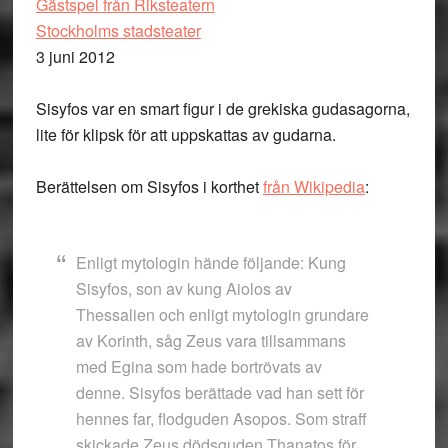
Gästspel från Riksteatern
Stockholms stadsteater
3 juni 2012
Sisyfos var en smart figur i de grekiska gudasagorna,
lite för klipsk för att uppskattas av gudarna.
Berättelsen om Sisyfos i korthet
från Wikipedia
:
Enligt mytologin hände följande: Kung
Sisyfos, son av kung Aiolos av
Thessalien och enligt mytologin grundare
av Korinth, såg Zeus vara tillsammans
med Egina som hade bortrövats av
denne. Sisyfos berättade vad han sett för
hennes far, flodguden Asopos. Som straff
skickade Zeus dödsguden Thanatos för