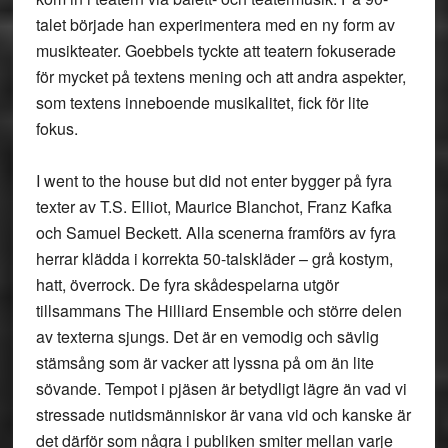
talet började han experimentera med en ny form av
musikteater. Goebbels tyckte att teatern fokuserade
för mycket på textens mening och att andra aspekter,
som textens inneboende musikalitet, fick för lite
fokus.
I went to the house but did not enter bygger på fyra
texter av T.S. Elliot, Maurice Blanchot, Franz Kafka
och Samuel Beckett. Alla scenerna framförs av fyra
herrar klädda i korrekta 50-talskläder – grå kostym,
hatt, överrock. De fyra skådespelarna utgör
tillsammans The Hilliard Ensemble och större delen
av texterna sjungs. Det är en vemodig och sävlig
stämsång som är vacker att lyssna på om än lite
sövande. Tempot i pjäsen är betydligt lägre än vad vi
stressade nutidsmänniskor är vana vid och kanske är
det därför som några i publiken smiter mellan varje