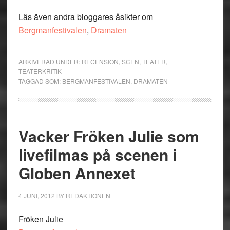
Läs även andra bloggares åsikter om
Bergmanfestivalen
,
Dramaten
ARKIVERAD UNDER:
RECENSION
,
SCEN
,
TEATER
,
TEATERKRITIK
TAGGAD SOM:
BERGMANFESTIVALEN
,
DRAMATEN
Vacker Fröken Julie som
livefilmas på scenen i
Globen Annexet
4 JUNI, 2012
BY
REDAKTIONEN
Fröken Julie