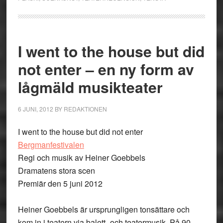
I went to the house but did
not enter – en ny form av
lågmäld musikteater
6 JUNI, 2012
BY
REDAKTIONEN
I went to the house but did not enter
Bergmanfestivalen
Regi och musik av Heiner Goebbels
Dramatens stora scen
Premiär den 5 juni 2012
Heiner Goebbels är ursprungligen tonsättare och
kom in i teatern via balett- och teatermusik. På 90-