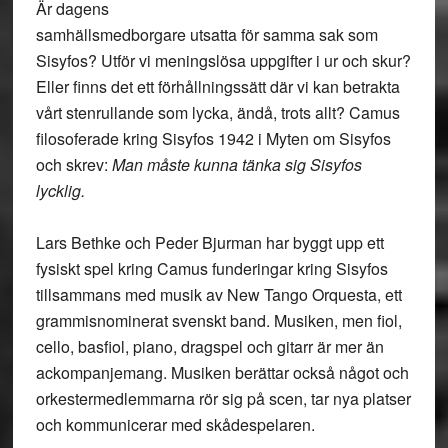
Är dagens
samhällsmedborgare utsatta för samma sak som
Sisyfos? Utför vi meningslösa uppgifter i ur och skur?
Eller finns det ett förhållningssätt där vi kan betrakta
vårt stenrullande som lycka, ändå, trots allt? Camus
filosoferade kring Sisyfos 1942 i Myten om Sisyfos
och skrev:
Man måste kunna tänka sig Sisyfos
lycklig.
Lars Bethke och Peder Bjurman har byggt upp ett
fysiskt spel kring Camus funderingar kring Sisyfos
tillsammans med musik av New Tango Orquesta, ett
grammisnominerat svenskt band. Musiken, men fiol,
cello, basfiol, piano, dragspel och gitarr är mer än
ackompanjemang. Musiken berättar också något och
orkestermedlemmarna rör sig på scen, tar nya platser
och kommunicerar med skådespelaren.