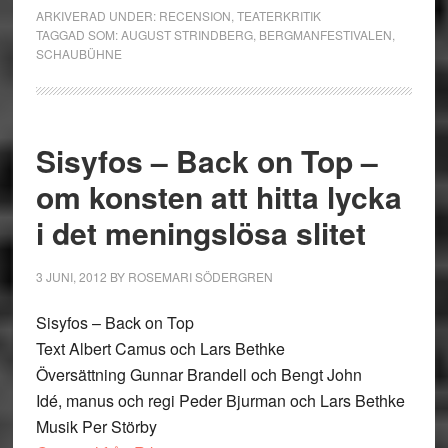
ARKIVERAD UNDER:
RECENSION
,
TEATERKRITIK
TAGGAD SOM:
AUGUST STRINDBERG
,
BERGMANFESTIVALEN
,
SCHAUBÜHNE
Sisyfos – Back on Top –
om konsten att hitta lycka
i det meningslösa slitet
3 JUNI, 2012
BY
ROSEMARI SÖDERGREN
Sisyfos – Back on Top
Text Albert Camus och Lars Bethke
Översättning Gunnar Brandell och Bengt John
Idé, manus och regi Peder Bjurman och Lars Bethke
Musik Per Störby