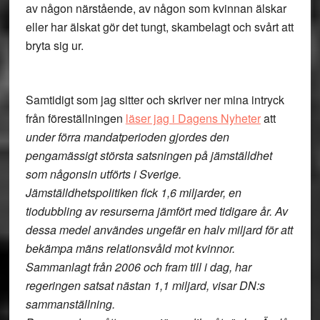
av någon närstående, av någon som kvinnan älskar
eller har älskat gör det tungt, skambelagt och svårt att
bryta sig ur.
Samtidigt som jag sitter och skriver ner mina intryck
från föreställningen
läser jag i Dagens Nyheter
att
under förra mandatperioden gjordes den
pengamässigt största satsningen på jämställdhet
som någonsin utförts i Sverige.
Jämställdhetspolitiken fick 1,6 miljarder, en
tiodubbling av resurserna jämfört med tidigare år. Av
dessa medel användes ungefär en halv miljard för att
bekämpa mäns relationsvåld mot kvinnor.
Sammanlagt från 2006 och fram till i dag, har
regeringen satsat nästan 1,1 miljard, visar DN:s
sammanställning.