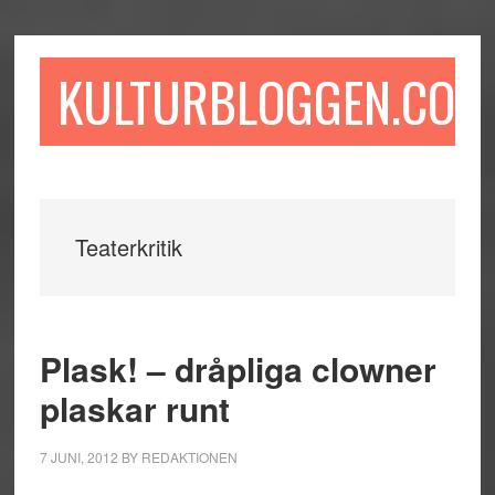
Hoppa
Hoppa
Hoppa
till
till
till
huvudinnehåll
det
sidfot
KULTURBLOGGEN.COM
primära
sidofältet
Teaterkritik
Plask! – dråpliga clowner
plaskar runt
7 JUNI, 2012
BY
REDAKTIONEN