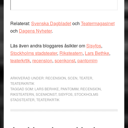
Relaterat:
Svenska Dagbladet
och
Teatermagasinet
och
Dagens Nyheter
.
Läs även andra bloggares åsikter om
Sisyfos
,
Stockholms stadsteater
,
Riksteatern
,
Lars Bethke
,
teaterkrtik
,
recension
,
scenkonst
,
pantomim
ARKIVERAD UNDER:
RECENSION
,
SCEN
,
TEATER
,
TEATERKRITIK
TAGGAD SOM:
LARS BERHKE
,
PANTOMIM
,
RECENSION
,
RIKSTEATERN
,
SCENKONST
,
SISYFOS
,
STOCKHOLMS
STADSTEATER
,
TEATERKRTIK